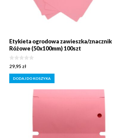
Etykieta ogrodowa zawieszka/znacznik
Różowe (50x100mm) 100szt
0
29,95
zł
z
5
DODAJ DO KOSZYKA