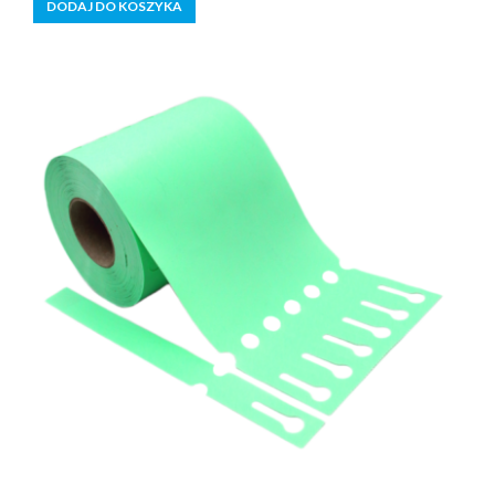
DODAJ DO KOSZYKA
Dodano do koszyka.
Kasa
0 produktów -
0,00
zł