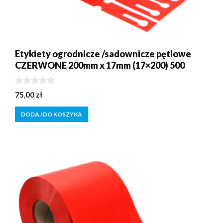
Etykiety ogrodnicze /sadownicze pętlowe
CZERWONE 200mm x 17mm (17×200) 500
0
75,00
zł
z
5
DODAJ DO KOSZYKA