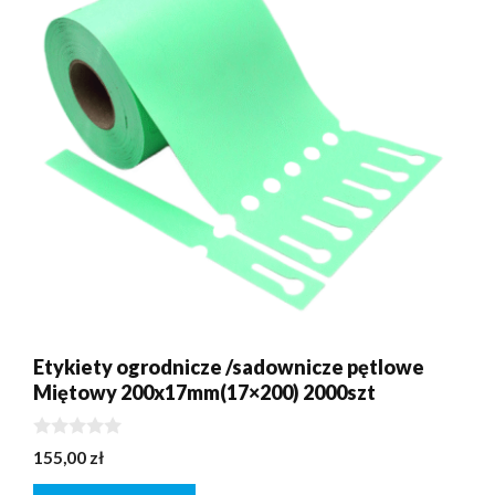
Etykiety ogrodnicze /sadownicze pętlowe
Miętowy 200x17mm(17×200) 2000szt
0
155,00
zł
z
5