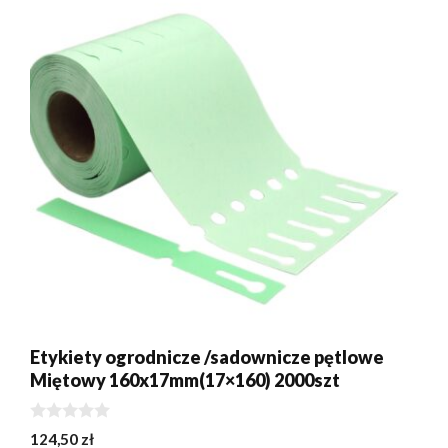
Etykiety ogrodnicze /sadownicze pętlowe
Miętowy 160x17mm(17×160) 2000szt
0
124,50
zł
z