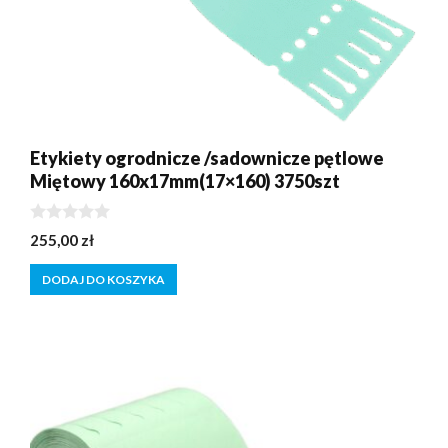
Etykiety ogrodnicze /sadownicze pętlowe
Miętowy 160x17mm(17×160) 3750szt
0
255,00
zł
z
5
DODAJ DO KOSZYKA