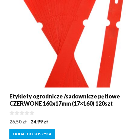
Etykiety ogrodnicze /sadownicze pętlowe
CZERWONE 160x17mm (17×160) 120szt
0
Pierwotna
Aktualna
26,50
zł
24,99
zł
z
cena
cena
5
DODAJ DO KOSZYKA
wynosiła:
wynosi: