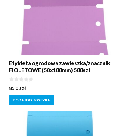
Etykieta ogrodowa zawieszka/znacznik
FIOLETOWE (50x100mm) 500szt
0
85,00
zł
z
5
DODAJ DO KOSZYKA