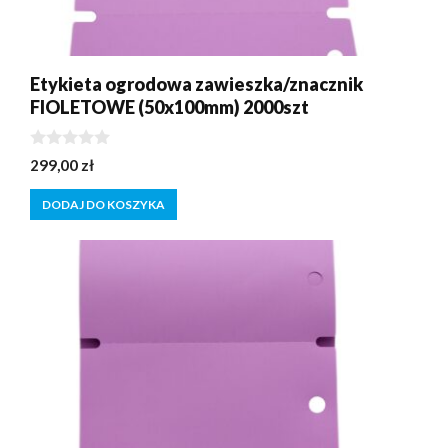
Etykieta ogrodowa zawieszka/znacznik
FIOLETOWE (50x100mm) 2000szt
0
299,00
zł
z
5
DODAJ DO KOSZYKA