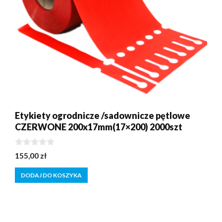
Etykiety ogrodnicze /sadownicze pętlowe
CZERWONE 200x17mm(17×200) 2000szt
0
155,00
zł
z
5
DODAJ DO KOSZYKA