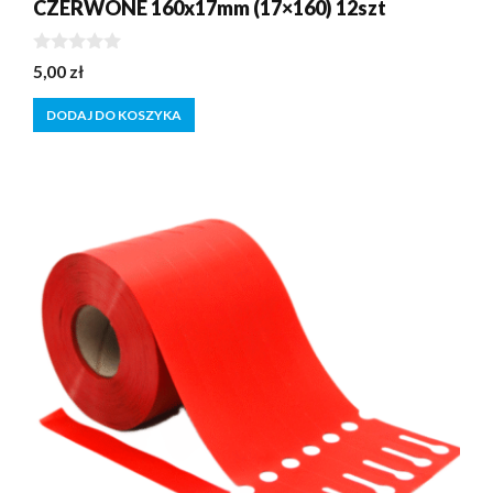
CZERWONE 160x17mm (17×160) 12szt
0
5,00
zł
z
5
DODAJ DO KOSZYKA