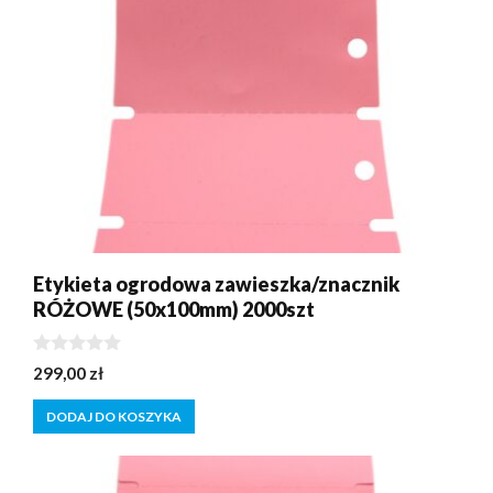
Etykieta ogrodowa zawieszka/znacznik
RÓŻOWE (50x100mm) 2000szt
0
299,00
zł
z
5
DODAJ DO KOSZYKA