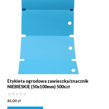
Etykieta ogrodowa zawieszka/znacznik
NIEBIESKIE (50x100mm) 500szt
0
85,00
zł
z
5