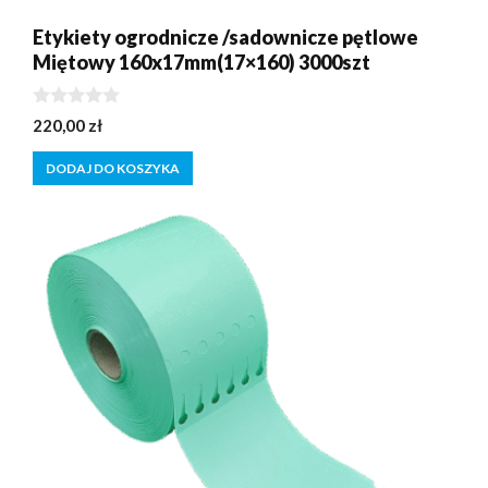
Etykiety ogrodnicze /sadownicze pętlowe
Miętowy 160x17mm(17×160) 3000szt
0
220,00
zł
z
5
DODAJ DO KOSZYKA