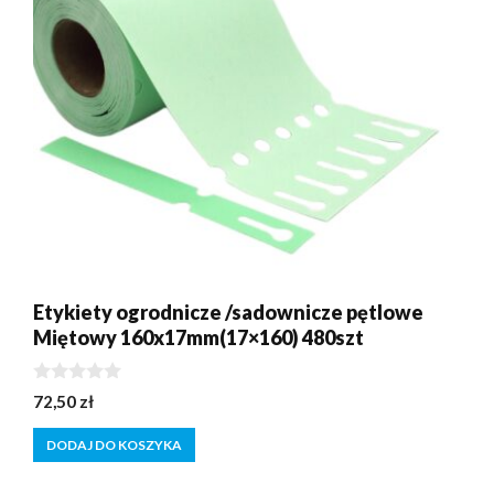
Etykiety ogrodnicze /sadownicze pętlowe
Miętowy 160x17mm(17×160) 480szt
0
72,50
zł
z
5
DODAJ DO KOSZYKA