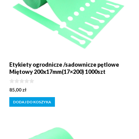
Etykiety ogrodnicze /sadownicze pętlowe
Miętowy 200x17mm(17×200) 1000szt
0
85,00
zł
z
5
DODAJ DO KOSZYKA