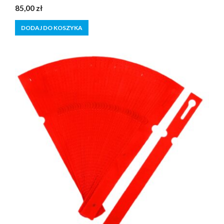
0
85,00
zł
z
5
DODAJ DO KOSZYKA