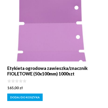
Etykieta ogrodowa zawieszka/znacznik
FIOLETOWE (50x100mm) 1000szt
0
165,00
zł
z
5
DODAJ DO KOSZYKA