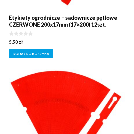
Etykiety ogrodnicze – sadownicze pętlowe
CZERWONE 200x17mm (17×200) 12szt.
0
5,50
zł
z
5
DODAJ DO KOSZYKA