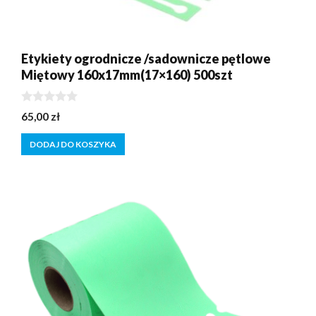
Etykiety ogrodnicze /sadownicze pętlowe
Miętowy 160x17mm(17×160) 500szt
0
65,00
zł
z
5
DODAJ DO KOSZYKA