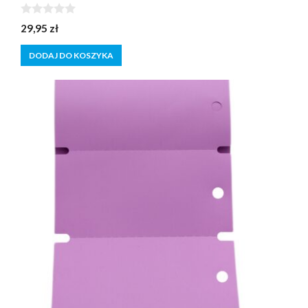
0
29,95
zł
z
5
DODAJ DO KOSZYKA