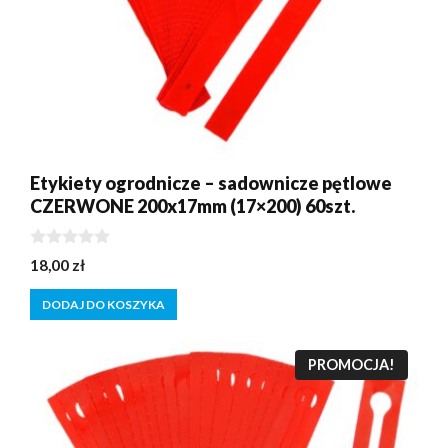
Etykiety ogrodnicze – sadownicze pętlowe
CZERWONE 200x17mm (17×200) 60szt.
0
18,00
zł
z
5
DODAJ DO KOSZYKA
PROMOCJA!