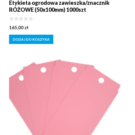
Etykieta ogrodowa zawieszka/znacznik
RÓŻOWE (50x100mm) 1000szt
0
165,00
zł
z
5
DODAJ DO KOSZYKA