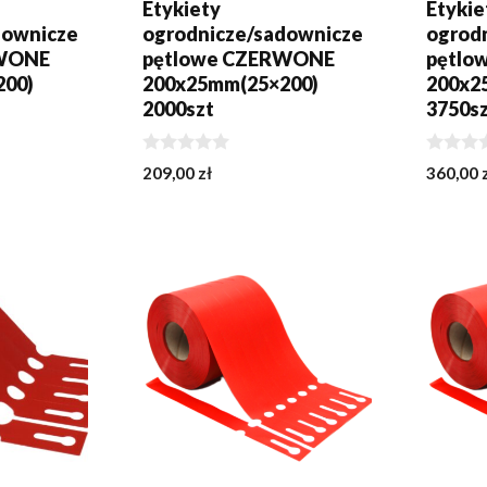
Etykiety
Etykie
downicze
ogrodnicze/sadownicze
ogrod
RWONE
pętlowe CZERWONE
pętlo
200)
200x25mm(25×200)
200x2
2000szt
3750s
0
0
209,00
zł
360,00
z
z
5
5
KA
DODAJ DO KOSZYKA
DODA