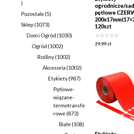
21
ogrodnicze/sa
produktów
pętlowe CZE
5
Pozostale
5
200x17mm(17×
produktów
1073
Sklep
1073
120szt
produkty
1030
Dom i Ogród
1030
0
produktów
29,99
zł
1002
Ogród
1002
z
5
produkty
1002
Rośliny
1002
DODAJ DO KOSZY
produkty
1002
Akcesoria
1002
produkty
987
Etykiety
987
produktów
Pętlowe-
wiązane-
termotransfe
873
rowe
873
produkty
108
Białe
108
produktów