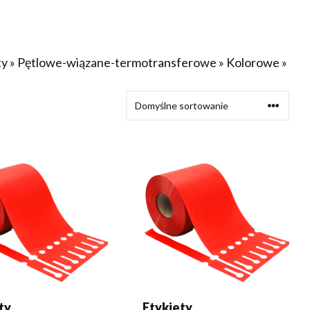
ty
»
Pętlowe-wiązane-termotransferowe
»
Kolorowe
»
J DO KOSZYKA
DODAJ DO KOSZYKA
ty
Etykiety