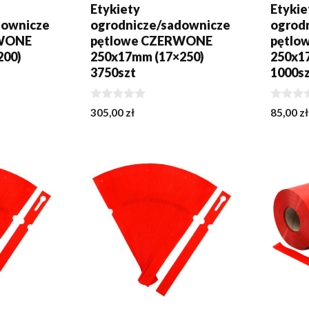
Etykiety
Etykie
downicze
ogrodnicze/sadownicze
ogrod
RWONE
pętlowe CZERWONE
pętlo
200)
250x17mm (17×250)
250x1
3750szt
1000s
0
0
305,00
zł
85,00
zł
z
z
5
5
KA
DODAJ DO KOSZYKA
DODA