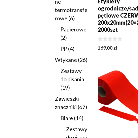
Etykiety
ne
ogrodnicze/sa
termotransfe
pętlowe CZE
6
rowe
6
200x20mm(20×
produktów
Papierowe
2000szt
2
2
produkty
0
169,00
zł
4
PP
4
z
5
produkty
26
Wtykane
26
DODAJ DO KOSZY
produktów
Zestawy
do pisania
19
19
produktów
Zawieszki-
67
znaczniki
67
produktów
14
Białe
14
produktów
Zestawy
do pisani