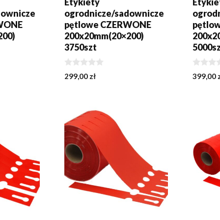
Etykiety
Etykie
downicze
ogrodnicze/sadownicze
ogrod
RWONE
pętlowe CZERWONE
pętlo
200)
200x20mm(20×200)
200x2
3750szt
5000s
0
0
299,00
zł
399,00
z
z
5
5
KA
DODAJ DO KOSZYKA
DODA