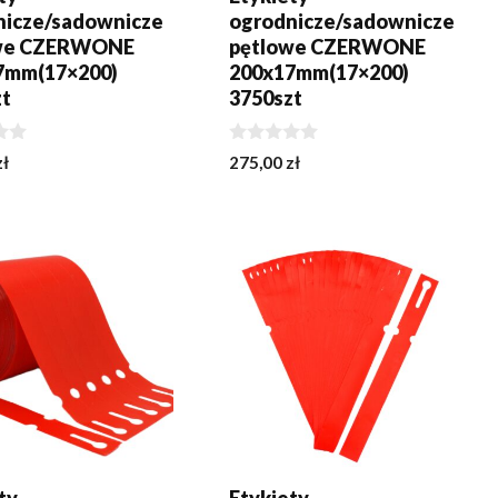
nicze/sadownicze
ogrodnicze/sadownicze
we CZERWONE
pętlowe CZERWONE
7mm(17×200)
200x17mm(17×200)
zt
3750szt
0
zł
275,00
zł
z
5
J DO KOSZYKA
DODAJ DO KOSZYKA