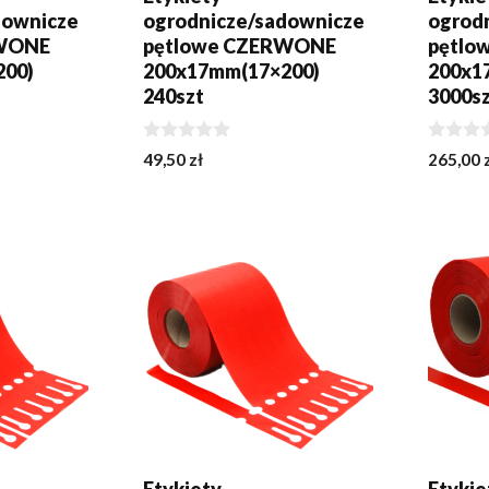
downicze
ogrodnicze/sadownicze
ogrod
RWONE
pętlowe CZERWONE
pętlo
200)
200x17mm(17×200)
200x1
240szt
3000s
0
0
49,50
zł
265,00
z
z
5
5
KA
DODAJ DO KOSZYKA
DODA