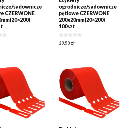
ty
Etykiety
nicze/sadownicze
ogrodnicze/sadownicze
we CZERWONE
pętlowe CZERWONE
0mm(20×200)
200x20mm(20×200)
zt
100szt
0
29,50
zł
z
5
J DO KOSZYKA
DODAJ DO KOSZYKA