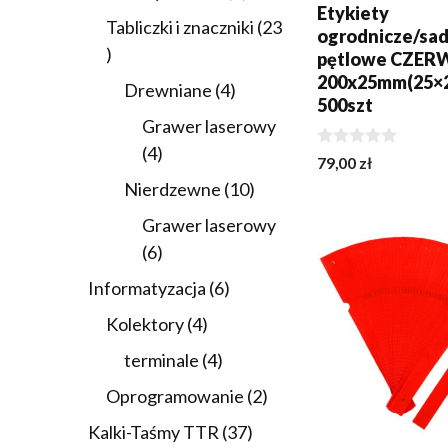
Etykiety
produkty
Tabliczki i znaczniki
23
ogrodnicze/sa
23
pętlowe CZE
produkty
200x25mm(25×
4
Drewniane
4
500szt
produkty
Grawer laserowy
4
4
0
79,00
zł
z
produkty
10
Nierdzewne
10
5
DODAJ DO KOSZY
produktów
Grawer laserowy
6
6
produktów
6
Informatyzacja
6
produktów
4
Kolektory
4
produkty
4
terminale
4
produkty
2
Oprogramowanie
2
produkty
37
Kalki-Taśmy TTR
37