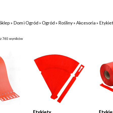
Sklep
»
Dom i Ogród
»
Ogród
»
Rośliny
»
Akcesoria
»
Etykie
 z 765 wyników
KA
DODAJ DO KOSZYKA
DODA
Etykiety
Etykie