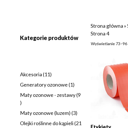
Strona główna
»
Strona 4
Kategorie produktów
Wyświetlanie 73–96
DODAJ DO KOSZY
11
Akcesoria
11
produktów
1
Generatory ozonowe
1
produkt
Maty ozonowe - zestawy
9
9
produktów
3
Maty ozonowe (luzem)
3
produkty
Olejki roślinne do kąpieli
21
Etykiety