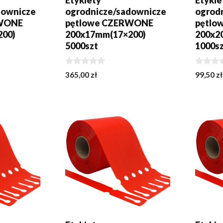
Etykiety
Etykie
downicze
ogrodnicze/sadownicze
ogrod
RWONE
pętlowe CZERWONE
pętlo
200)
200x17mm(17×200)
200x2
5000szt
1000s
0
0
365,00
zł
99,50
zł
z
z
5
5
KA
DODAJ DO KOSZYKA
DODA