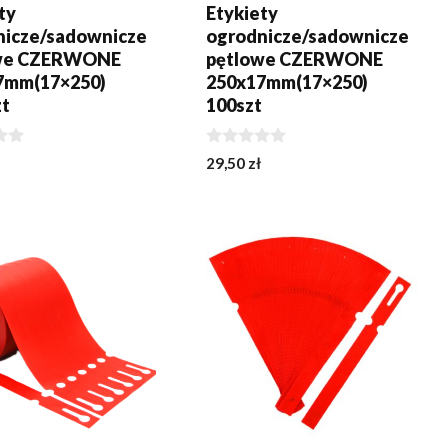
ty
Etykiety
nicze/sadownicze
ogrodnicze/sadownicze
we CZERWONE
pętlowe CZERWONE
7mm(17×250)
250x17mm(17×250)
zt
100szt
0
29,50
zł
z
5
J DO KOSZYKA
DODAJ DO KOSZYKA