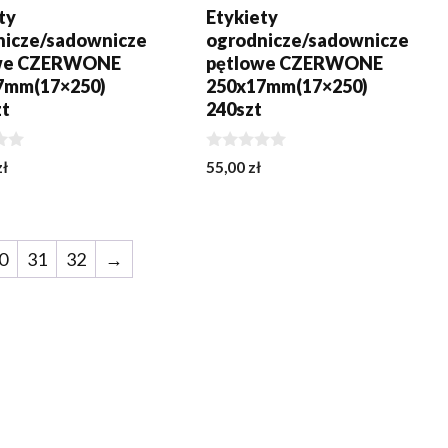
ty
Etykiety
nicze/sadownicze
ogrodnicze/sadownicze
we CZERWONE
pętlowe CZERWONE
7mm(17×250)
250x17mm(17×250)
zt
240szt
0
zł
55,00
zł
z
5
0
31
32
→