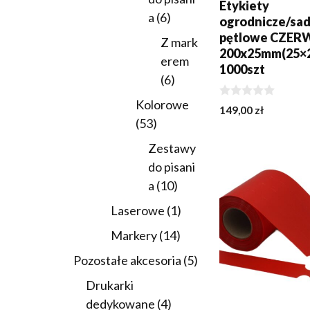
Etykiety
6
a
6
ogrodnicze/sa
produktów
pętlowe CZE
Z mark
200x25mm(25×
erem
1000szt
6
6
produktów
Kolorowe
0
149,00
zł
z
53
53
5
DODAJ DO KOSZY
produkty
Zestawy
do pisani
10
a
10
produktów
1
Laserowe
1
produkt
14
Markery
14
produktów
5
Pozostałe akcesoria
5
produktów
Drukarki
4
dedykowane
4