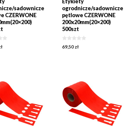
ty
Etykiety
nicze/sadownicze
ogrodnicze/sadownicze
we CZERWONE
pętlowe CZERWONE
0mm(20×200)
200x20mm(20×200)
zt
500szt
0
zł
69,50
zł
z
5
J DO KOSZYKA
DODAJ DO KOSZYKA