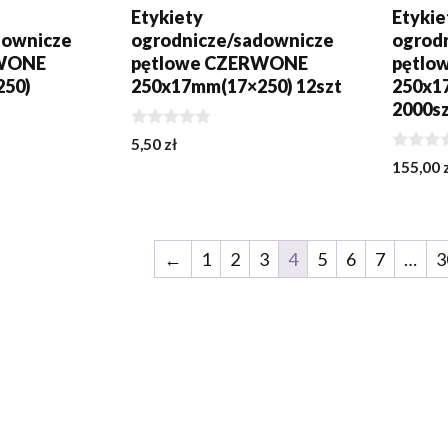
Etykiety
Etykie
downicze
ogrodnicze/sadownicze
ogrod
RWONE
pętlowe CZERWONE
pętlo
250)
250x17mm(17×250) 12szt
250x1
2000s
0
5,50
zł
z
0
155,00
5
z
5
←
1
2
3
4
5
6
7
…
3