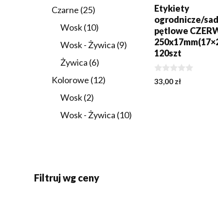
produktów
Etykiety
25
Czarne
25
ogrodnicze/sa
produktów
10
Wosk
10
pętlowe CZE
produktów
250x17mm(17×
9
Wosk - Żywica
9
120szt
produktów
6
Żywica
6
produktów
12
Kolorowe
12
0
33,00
zł
z
produktów
5
2
Wosk
2
produkty
10
Wosk - Żywica
10
produktów
Filtruj wg ceny