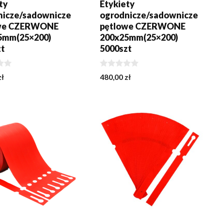
ty
Etykiety
nicze/sadownicze
ogrodnicze/sadownicze
we CZERWONE
pętlowe CZERWONE
5mm(25×200)
200x25mm(25×200)
zt
5000szt
0
zł
480,00
zł
z
5
J DO KOSZYKA
DODAJ DO KOSZYKA