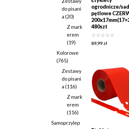
Etykiety
Zestawy
ogrodnicze/sa
do pisani
pętlowe CZE
20
a
20
200x17mm(17×
produktów
480szt
Z mark
erem
19
19
0
89,99
zł
z
produktów
5
Kolorowe
DODAJ DO KOSZY
765
765
produktów
Zestawy
do pisani
116
a
116
produktów
Z mark
erem
116
116
produktów
Samoprzylep