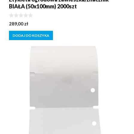
BIAŁA (50x100mm) 2000szt
0
289,00
zł
z
5
DODAJ DO KOSZYKA