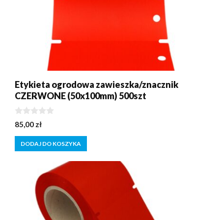
Etykieta ogrodowa zawieszka/znacznik
CZERWONE (50x100mm) 500szt
0
85,00
zł
z
5
DODAJ DO KOSZYKA