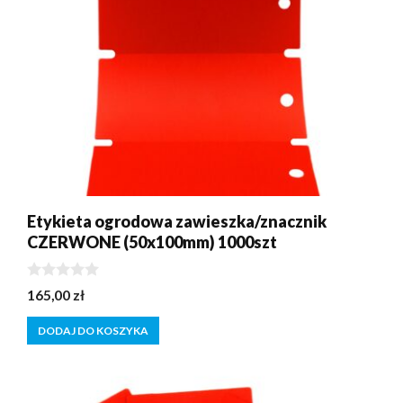
Etykieta ogrodowa zawieszka/znacznik
CZERWONE (50x100mm) 1000szt
0
165,00
zł
z
5
DODAJ DO KOSZYKA