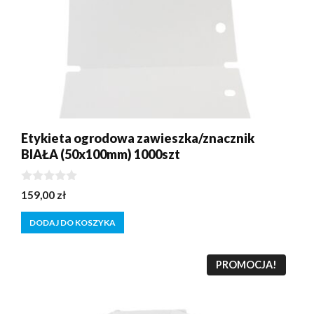
Etykieta ogrodowa zawieszka/znacznik
BIAŁA (50x100mm) 1000szt
0
159,00
zł
z
5
DODAJ DO KOSZYKA
PROMOCJA!