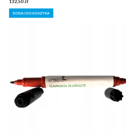
132,50
zł
z
5
DODAJ DO KOSZYKA