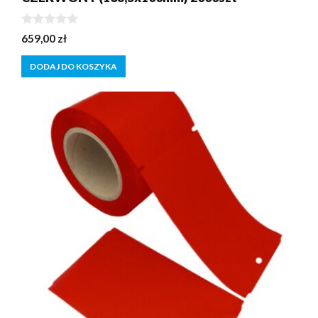
0
659,00
zł
z
5
DODAJ DO KOSZYKA