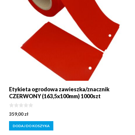
Etykieta ogrodowa zawieszka/znacznik
CZERWONY (163,5x100mm) 1000szt
0
359,00
zł
z
5
DODAJ DO KOSZYKA