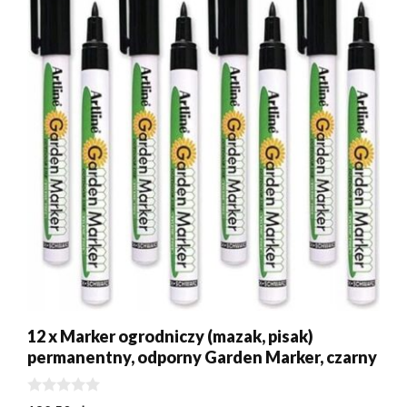
12 x Marker ogrodniczy (mazak, pisak)
permanentny, odporny Garden Marker, czarny
0