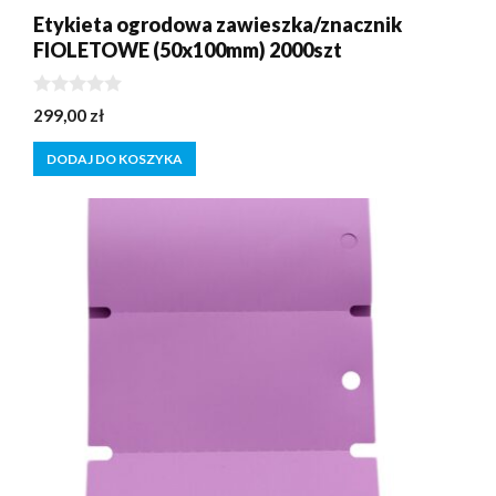
Etykieta ogrodowa zawieszka/znacznik
FIOLETOWE (50x100mm) 2000szt
0
299,00
zł
z
5
DODAJ DO KOSZYKA