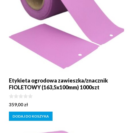
Etykieta ogrodowa zawieszka/znacznik
FIOLETOWY (163,5x100mm) 1000szt
0
359,00
zł
z
5
DODAJ DO KOSZYKA