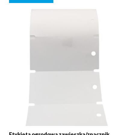
29,90 zł.
27,99 zł.
Etykieta ogrodowa zawieszka/znacznik