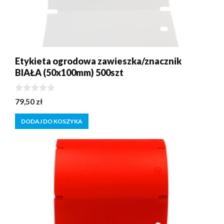
Etykieta ogrodowa zawieszka/znacznik
BIAŁA (50x100mm) 500szt
0
79,50
zł
z
5
DODAJ DO KOSZYKA