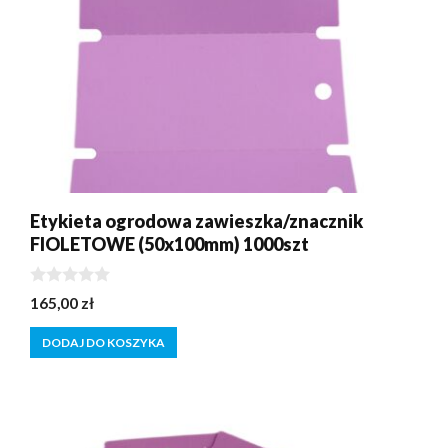
Etykieta ogrodowa zawieszka/znacznik
FIOLETOWE (50x100mm) 1000szt
0
165,00
zł
z
5
DODAJ DO KOSZYKA