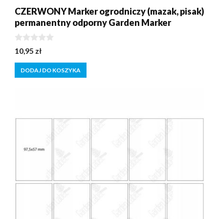
CZERWONY Marker ogrodniczy (mazak, pisak)
permanentny odporny Garden Marker
0
10,95
zł
z
5
DODAJ DO KOSZYKA