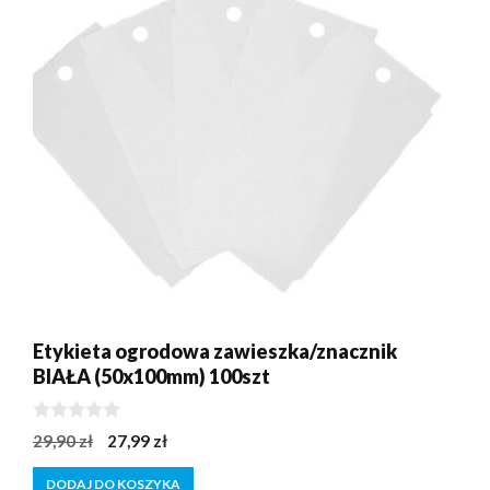
Etykieta ogrodowa zawieszka/znacznik
BIAŁA (50x100mm) 100szt
0
Pierwotna
Aktualna
29,90
zł
27,99
zł
z
cena
cena
5
DODAJ DO KOSZYKA
wynosiła:
wynosi: