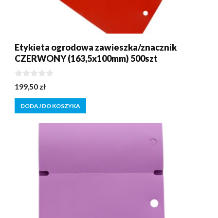
Etykieta ogrodowa zawieszka/znacznik
CZERWONY (163,5x100mm) 500szt
0
199,50
zł
z
5
DODAJ DO KOSZYKA