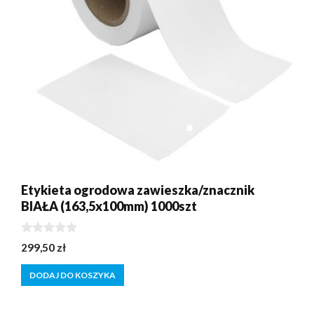
Etykieta ogrodowa zawieszka/znacznik
BIAŁA (163,5x100mm) 1000szt
0
299,50
zł
z
5
DODAJ DO KOSZYKA