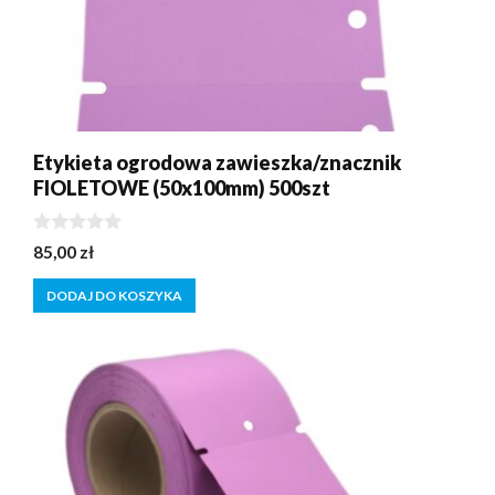
Etykieta ogrodowa zawieszka/znacznik
FIOLETOWE (50x100mm) 500szt
0
85,00
zł
z
5
DODAJ DO KOSZYKA