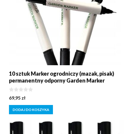
10 sztuk Marker ogrodniczy (mazak, pisak)
permanentny odporny Garden Marker
0
69,95
zł
z
5
DODAJ DO KOSZYKA