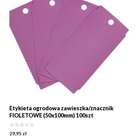
Etykieta ogrodowa zawieszka/znacznik
FIOLETOWE (50x100mm) 100szt
0
29,95
zł
z