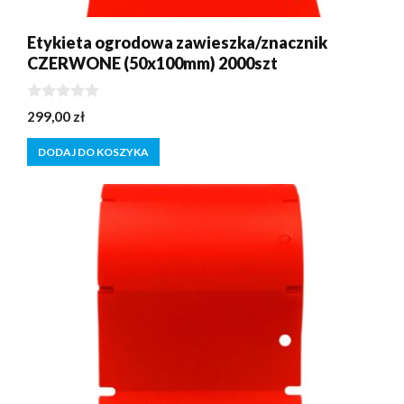
Etykieta ogrodowa zawieszka/znacznik
CZERWONE (50x100mm) 2000szt
0
299,00
zł
z
5
DODAJ DO KOSZYKA