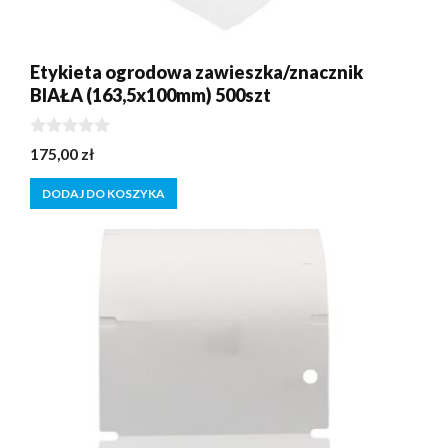
Etykieta ogrodowa zawieszka/znacznik
BIAŁA (163,5x100mm) 500szt
0
175,00
zł
z
5
DODAJ DO KOSZYKA