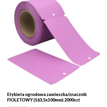
Etykieta ogrodowa zawieszka/znacznik
Dodano do koszyka.
Kasa
FIOLETOWY (163,5x100mm) 2000szt
0 produktów -
0,00
zł