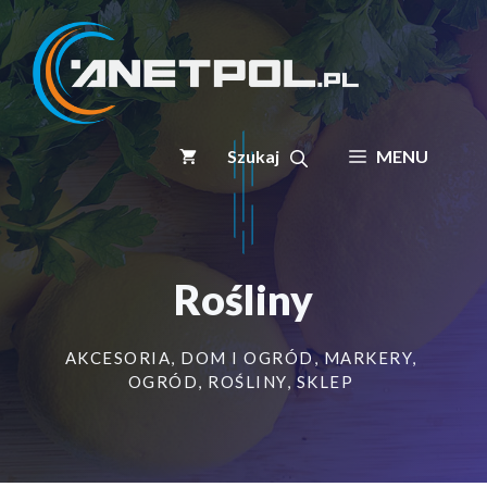
Przejdź
do
treści
MENU
Rośliny
AKCESORIA
,
DOM I OGRÓD
,
MARKERY
,
OGRÓD
,
ROŚLINY
,
SKLEP