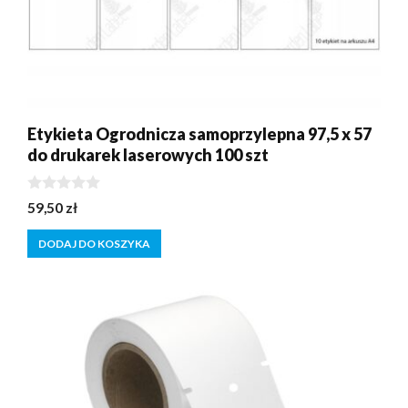
Etykieta Ogrodnicza samoprzylepna 97,5 x 57
do drukarek laserowych 100 szt
0
59,50
zł
z
5
DODAJ DO KOSZYKA