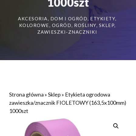
1000szt
AKCESORIA
,
DOM I OGRÓD
,
ETYKIETY
,
KOLOROWE
,
OGRÓD
,
ROŚLINY
,
SKLEP
,
ZAWIESZKI-ZNACZNIKI
Strona główna
»
Sklep
»
Etykieta ogrodowa
zawieszka/znacznik FIOLETOWY (163,5x100mm)
1000szt