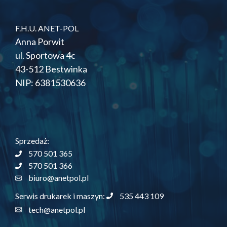
F.H.U. ANET-POL
Anna Porwit
ul. Sportowa 4c
43-512 Bestwinka
NIP: 6381530636
Sprzedaż:
570 501 365
570 501 366
biuro@anetpol.pl
535 443 109
Serwis drukarek i maszyn:
tech@anetpol.pl