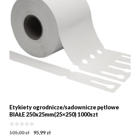
Etykiety ogrodnicze/sadownicze pętlowe
BIAŁE 250x25mm(25×250) 1000szt
0
Pierwotna
Aktualna
105,00
zł
95,99
zł
z
cena
cena