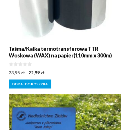
Taśma/Kalka termotransferowa TTR
Woskowa (WAX) na papier(110mm x 300m)
0
Pierwotna
Aktualna
23,95
zł
22,99
zł
z
cena
cena
5
DODAJ DO KOSZYKA
wynosiła:
wynosi:
23,95 zł.
22,99 zł.