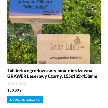
Tabliczka ogrodowa wtykana, nierdzewna,
GRAWER Laserowy Czarny, 155x105x450mm
0
150,00
zł
z
5
DODAJ DO KOSZYKA