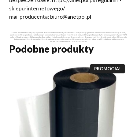
bezpieczeństwie: https://anetpol.pl/regulamin-
sklepu-internetowego/
mail producenta: biuro@anetpol.pl
Główne słowa kluczowe: etykiety ogrodnicze HDPE, zawieszki do roślin, etykiety do szkółek roślin, etykiety ogrodnicze 100x163,5 mm ,fioletowe etykiety do roślin,
plastikowe etykiety ogrodnicze, etykiety do upraw owoców i warzyw, profesjonalne etykiety do roślin, etykiety ogrodnicze z certyfikatem spożywczym, etykiety HDPE
do kontaktu z żywnością, etykiety do produkcji ogrodniczej, etykiety do szkółek drzew i krzewów, etykiety do sadzonek, etykiety do roślin ozdobnych, etykiety do roślin
doniczkowych, etykiety do plantacji, etykiety do znakowania partii roślin, trwałe etykiety zewnętrzne, etykiety odporne na UV, etykiety ogrodnicze do druku
termotransferowego,etykiety HDPE 100x163,5 mm
Podobne produkty
PROMOCJA!