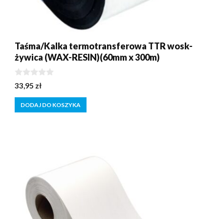
Taśma/Kalka termotransferowa TTR wosk-
żywica (WAX-RESIN)(60mm x 300m)
0
33,95
zł
z
5
DODAJ DO KOSZYKA