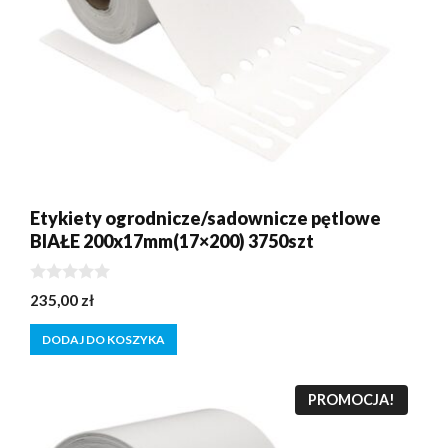
Etykiety ogrodnicze/sadownicze pętlowe
BIAŁE 200x17mm(17×200) 3750szt
0
235,00
zł
z
5
DODAJ DO KOSZYKA
PROMOCJA!