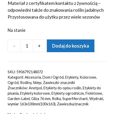
Materiał z certyfikatem kontaktu z żywnością –
odpowiedni także do znakowania roślin jadalnych
Przystosowana do użytku przez wiele sezonów
Na stanie
-
+
Dodaj do koszyka
ilość
Etykieta
ogrodowa
zawieszka/znacznik
SKU:
5906792148072
FIOLETOWY
Kategorii:
Akcesoria
,
Dom i Ogród
,
Etykiety
,
Kolorowe
,
(163,5x100mm)
Ogród
,
Rośliny
,
Sklep
,
Zawieszki-znaczniki
Znaczników:
Anetpol
,
Etykiety do opisu roślin
,
Etykiety do
1000szt
pisania
,
Etykiety kolorowe
,
Etykiety ogrodnicze
,
Fioletowe
,
Garden-Label
,
Gilza 76 mm
,
Rolka
,
SuperMerchant
,
Wydruki
,
wymiar 163x100mm(100x163)
,
Zawieszka/znacznik