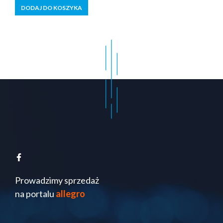
5
DODAJ DO KOSZYKA
wynosiła:
wynosi:
105,00 zł.
95,99 zł.
Prowadzimy sprzedaż
na portalu
allegro