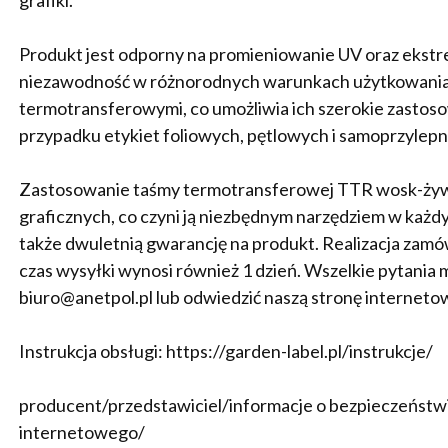
Produkt jest odporny na promieniowanie UV oraz ekstr
niezawodność w różnorodnych warunkach użytkowania. 
termotransferowymi, co umożliwia ich szerokie zastoso
przypadku etykiet foliowych, pętlowych i samoprzylep
Zastosowanie taśmy termotransferowej TTR wosk-żywi
graficznych, co czyni ją niezbędnym narzędziem w każd
także dwuletnią gwarancję na produkt. Realizacja zamó
czas wysyłki wynosi również 1 dzień. Wszelkie pytania
biuro@anetpol.pl lub odwiedzić naszą stronę internetową
Instrukcja obsługi: https://garden-label.pl/instrukcje/
producent/przedstawiciel/informacje o bezpieczeństwie
internetowego/