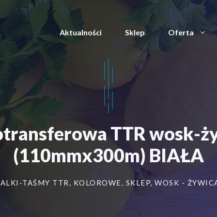
Aktualności
Sklep
Oferta
otransferowa TTR wosk-ż
(110mmx300m) BIAŁA
ALKI-TAŚMY TTR
,
KOLOROWE
,
SKLEP
,
WOSK - ŻYWIC