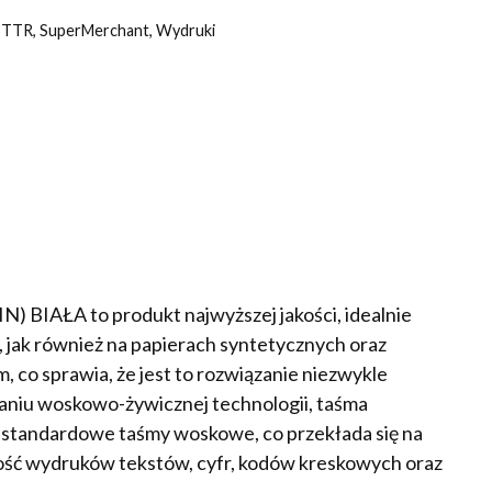
y TTR
,
SuperMerchant
,
Wydruki
BIAŁA to produkt najwyższej jakości, idealnie
 jak również na papierach syntetycznych oraz
 co sprawia, że jest to rozwiązanie niezwykle
waniu woskowo-żywicznej technologii, taśma
iż standardowe taśmy woskowe, co przekłada się na
lność wydruków tekstów, cyfr, kodów kreskowych oraz