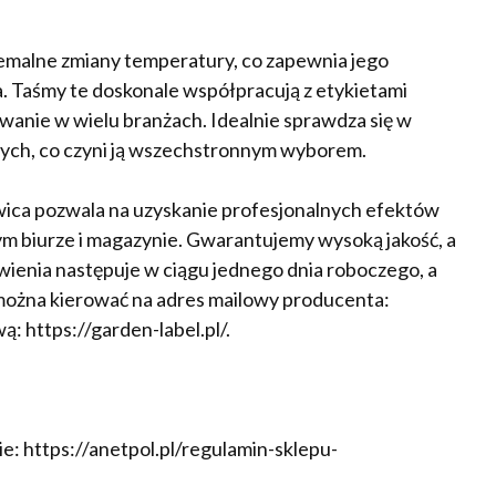
emalne zmiany temperatury, co zapewnia jego
Taśmy te doskonale współpracują z etykietami
wanie w wielu branżach. Idealnie sprawdza się w
nych, co czyni ją wszechstronnym wyborem.
ca pozwala na uzyskanie profesjonalnych efektów
ym biurze i magazynie. Gwarantujemy wysoką jakość, a
wienia następuje w ciągu jednego dnia roboczego, a
 można kierować na adres mailowy producenta:
: https://garden-label.pl/.
: https://anetpol.pl/regulamin-sklepu-