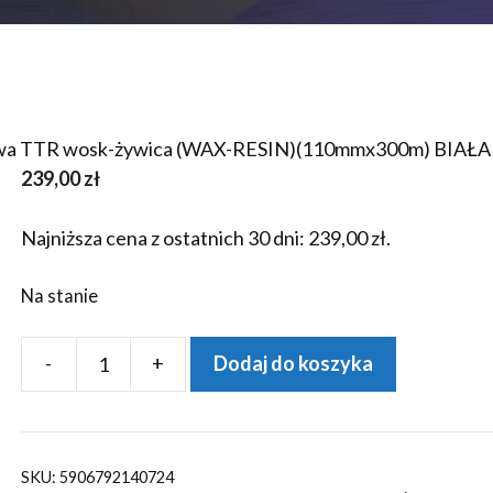
owa TTR wosk-żywica (WAX-RESIN)(110mmx300m) BIAŁA
239,00
zł
Najniższa cena z ostatnich 30 dni:
239,00
zł
.
Na stanie
-
+
Dodaj do koszyka
ilość
Taśma/Kalka
termotransferowa
TTR
SKU:
5906792140724