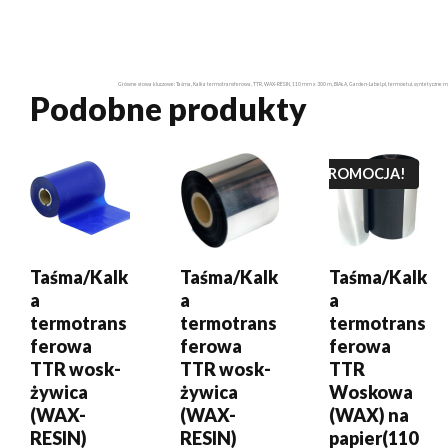
Główne słowa kluczowe: Taśma, Kalka termotransferowa, TTR, WAX-RESIN, 110 mm x 300 m, BIAŁA, Garden-Label.pl, termoetui, syntetyczne mat
Podobne produkty
DODAJ DO
DODAJ DO
DODAJ DO
KOSZYKA
KOSZYKA
KOSZYKA
PROMOCJA!
Taśma/Kalk
Taśma/Kalk
Taśma/Kalk
a
a
a
termotrans
termotrans
termotrans
ferowa
ferowa
ferowa
TTR wosk-
TTR wosk-
TTR
żywica
żywica
Woskowa
(WAX-
(WAX-
(WAX) na
RESIN)
RESIN)
papier(110