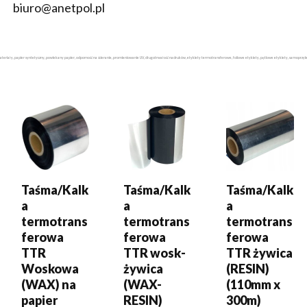
biuro@anetpol.pl
eriały, papier syntetyczny, powlekany papier, odporność na ścieranie, promieniowanie UV, długotrwałość nadruków, etykiety termotransferowe, foliowe etykiety, pętlowe etykiety, samoprzyle
DODAJ DO
DODAJ DO
DODAJ DO
KOSZYKA
KOSZYKA
KOSZYKA
Taśma/Kalk
Taśma/Kalk
Taśma/Kalk
a
a
a
termotrans
termotrans
termotrans
ferowa
ferowa
ferowa
TTR
TTR wosk-
TTR żywica
Woskowa
żywica
(RESIN)
(WAX) na
(WAX-
(110mm x
papier
RESIN)
300m)