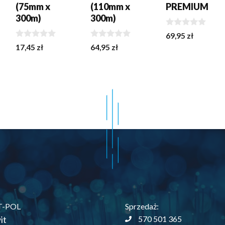
(75mm x
(110mm x
PREMIUM
300m)
300m)
0
tna
69,95
zł
z
0
0
a
17,45
zł
64,95
zł
5
z
z
a:
5
5
.
T-POL
Sprzedaż:
it
570 501 365