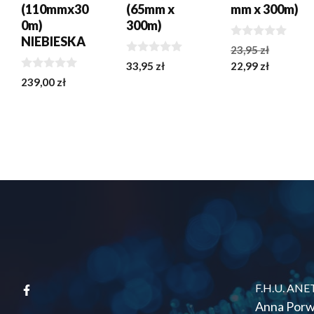
(110mmx30
(65mm x
mm x 300m)
0m)
300m)
NIEBIESKA
0
Pierwo
23,95
zł
z
0
Aktualn
cena
33,95
zł
22,99
zł
5
z
0
cena
wynosił
239,00
zł
5
z
wynosi:
23,95 zł
5
22,99 zł.
F.H.U. ANE
Anna Porw