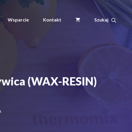
termotransferowa
TTR
wosk-
Wsparcie
Kontakt
żywica
(WAX-
RESIN)
(110mmx300m)
BIAŁA
ywica (WAX-RESIN)
A