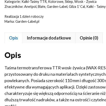
wosk-
Kategorie:
Kalki-Taśmy TTR
,
Kolorowe
,
Sklep
,
Wosk - Żywica
żywica
Znaczników:
Anetpol
,
Białe
,
Garden-Label
,
Gilza 1' Cal
,
Kalki - Taśm
(WAX-
Realizacja 1 dzień roboczy
RESIN)
Marka:
Garden-Label.pl
(110mmx300m)
BIAŁA
Opis
Informacje dodatkowe
Opinie (0)
Opis
Taśma termotransferowa TTR wosk-żywica (WAX-RESIN) 
przystosowany do druku na materiałach syntetycznych,
powlekanych. Posiada szerokość 110 mm i długość 300 m,
efektywne dla wymagających aplikacji. Dzięki zastoso
charakteryzuje się większą odpornością na ścieranie n
dłuższą trwałość nadruków, a także na ostrość i czyte
grafiki.