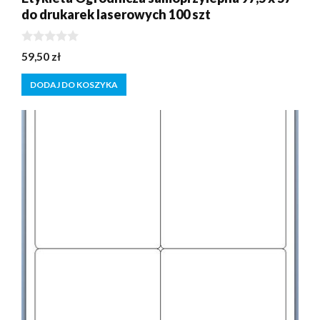
do drukarek laserowych 100 szt
0
59,50
zł
z
5
DODAJ DO KOSZYKA