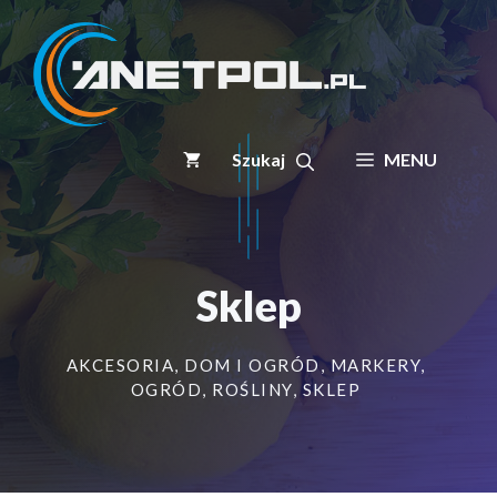
Przejdź
do
treści
MENU
Sklep
AKCESORIA
,
DOM I OGRÓD
,
MARKERY
,
OGRÓD
,
ROŚLINY
,
SKLEP