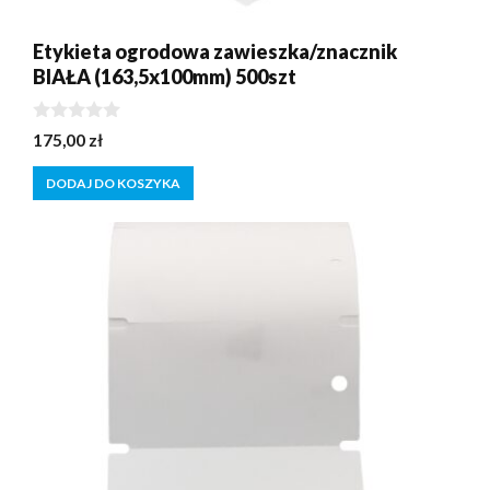
Etykieta ogrodowa zawieszka/znacznik
BIAŁA (163,5x100mm) 500szt
0
175,00
zł
z
5
DODAJ DO KOSZYKA