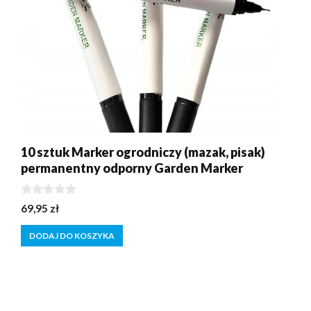
10 sztuk Marker ogrodniczy (mazak, pisak)
permanentny odporny Garden Marker
0
69,95
zł
z
5
DODAJ DO KOSZYKA