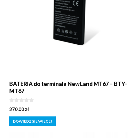
BATERIA do terminala NewLand MT67 – BTY-
MT67
0
370,00
zł
z
5
DOWIEDZ SIĘ WIĘCEJ