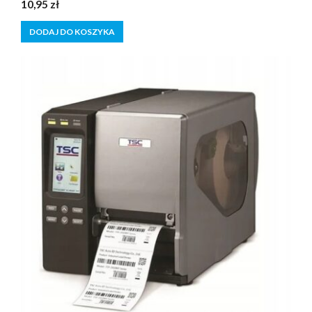
0
10,95
zł
z
5
DODAJ DO KOSZYKA