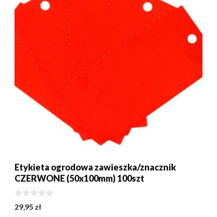
Etykieta ogrodowa zawieszka/znacznik
CZERWONE (50x100mm) 100szt
Dodano do koszyka.
Kasa
0 produktów -
0,00
zł
0
29,95
zł
z