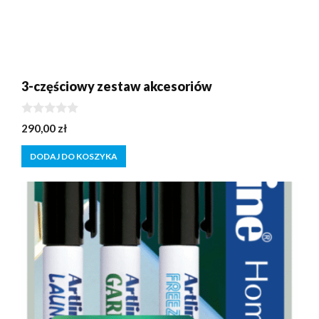
3-częściowy zestaw akcesoriów
0
290,00
zł
z
5
DODAJ DO KOSZYKA