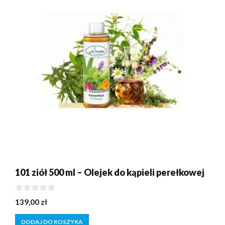
101 ziół 500 ml – Olejek do kąpieli perełkowej
0
139,00
zł
z
5
DODAJ DO KOSZYKA