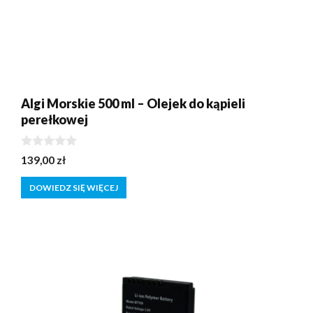
Algi Morskie 500 ml – Olejek do kąpieli
perełkowej
0
139,00
zł
z
5
DOWIEDZ SIĘ WIĘCEJ