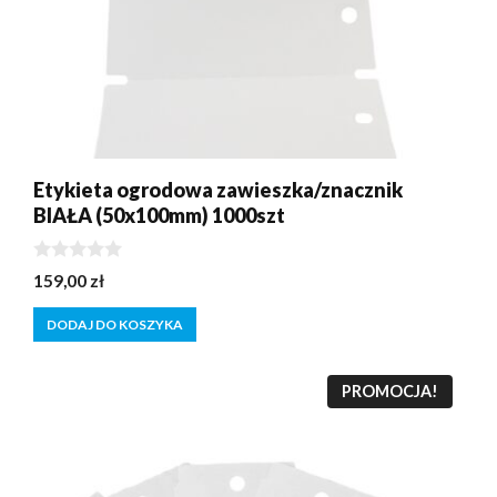
Etykieta ogrodowa zawieszka/znacznik
BIAŁA (50x100mm) 1000szt
0
159,00
zł
z
5
DODAJ DO KOSZYKA
PROMOCJA!