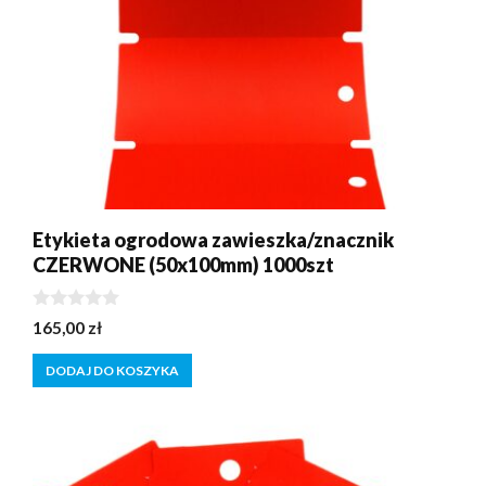
Etykieta ogrodowa zawieszka/znacznik
CZERWONE (50x100mm) 1000szt
0
165,00
zł
z
5
DODAJ DO KOSZYKA