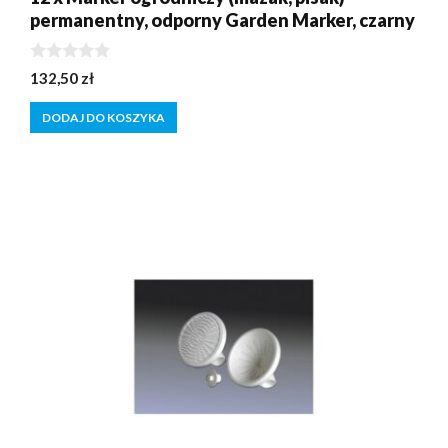
permanentny, odporny Garden Marker, czarny
0
132,50
zł
z
5
DODAJ DO KOSZYKA