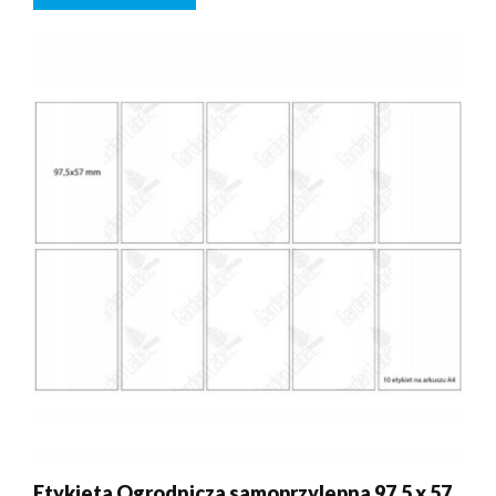
Etykieta Ogrodnicza samoprzylepna 97,5 x 57