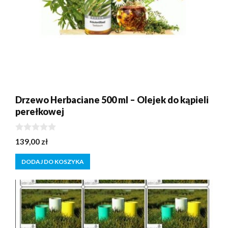
Drzewo Herbaciane 500 ml – Olejek do kąpieli
perełkowej
0
139,00
zł
z
5
DODAJ DO KOSZYKA