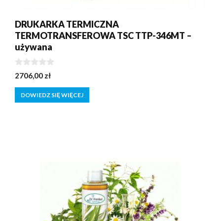
DRUKARKA TERMICZNA
TERMOTRANSFEROWA TSC TTP-346MT –
używana
0
2706,00
zł
z
5
DOWIEDZ SIĘ WIĘCEJ