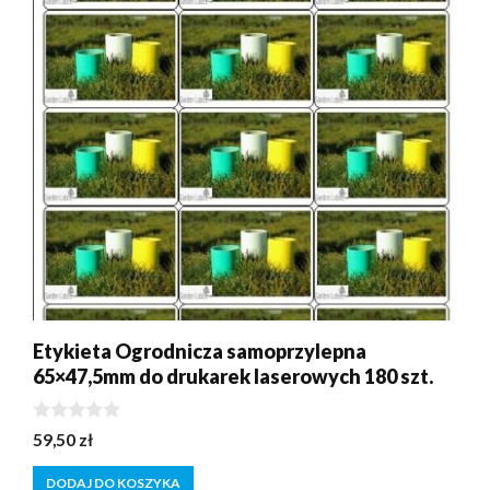
Etykieta Ogrodnicza samoprzylepna
65×47,5mm do drukarek laserowych 180 szt.
0
59,50
zł
z
5
DODAJ DO KOSZYKA