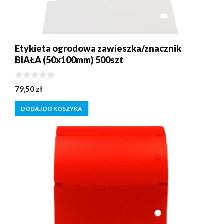
Etykieta ogrodowa zawieszka/znacznik
BIAŁA (50x100mm) 500szt
0
79,50
zł
z
5
DODAJ DO KOSZYKA