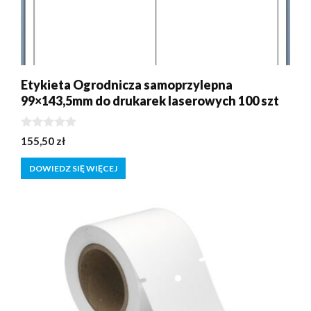
Etykieta Ogrodnicza samoprzylepna
99×143,5mm do drukarek laserowych 100 szt
0
155,50
zł
z
5
DOWIEDZ SIĘ WIĘCEJ