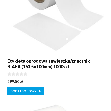
Etykieta ogrodowa zawieszka/znacznik
BIAŁA (163,5x100mm) 1000szt
0
299,50
zł
z
5
DODAJ DO KOSZYKA