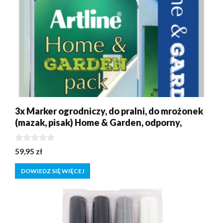
3x Marker ogrodniczy, do pralni, do mrożonek
(mazak, pisak) Home & Garden, odporny,
0
59,95
zł
z
5
DOWIEDZ SIĘ WIĘCEJ