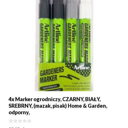
4x Marker ogrodniczy, CZARNY, BIAŁY,
SREBRNY, (mazak, pisak) Home & Garden,
odporny,
0