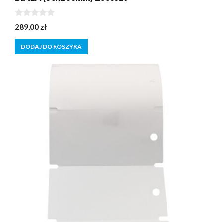
0
289,00
zł
z
5
DODAJ DO KOSZYKA