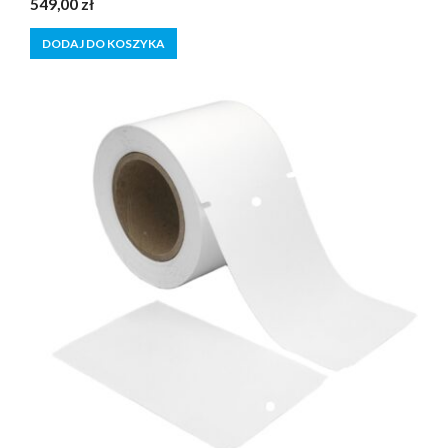
549,00
zł
z
5
DODAJ DO KOSZYKA