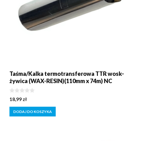
Taśma/Kalka termotransferowa TTR wosk-
żywica (WAX-RESIN)(110mm x 74m) NC
0
18,99
zł
z
5
DODAJ DO KOSZYKA