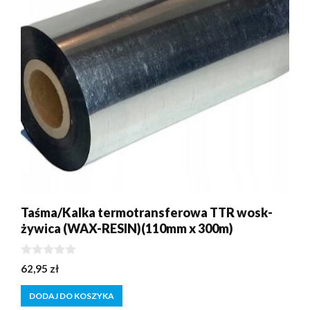
Taśma/Kalka termotransferowa TTR wosk-
żywica (WAX-RESIN)(110mm x 300m)
0
62,95
zł
z
5
DODAJ DO KOSZYKA