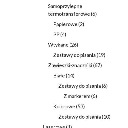
produktów
Samoprzylepne
6
termotransferowe
6
produktów
2
Papierowe
2
produkty
4
PP
4
produkty
26
Wtykane
26
produktów
19
Zestawy do pisania
19
produktó
67
Zawieszki-znaczniki
67
produktów
14
Białe
14
produktów
6
Zestawy do pisania
6
produktó
6
Z markerem
6
produktów
53
Kolorowe
53
produkty
10
Zestawy do pisania
10
produkt
1
Laserowe
1