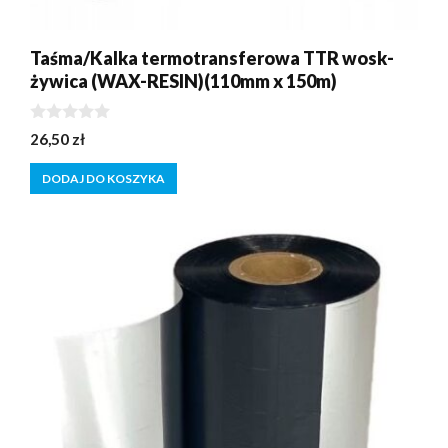
Taśma/Kalka termotransferowa TTR wosk-
żywica (WAX-RESIN)(110mm x 150m)
0
26,50
zł
z
5
DODAJ DO KOSZYKA