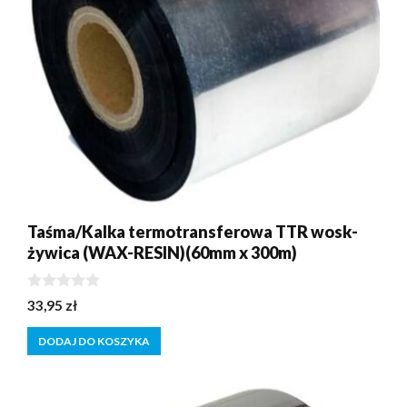
Taśma/Kalka termotransferowa TTR wosk-
żywica (WAX-RESIN)(60mm x 300m)
0
33,95
zł
z
5
DODAJ DO KOSZYKA