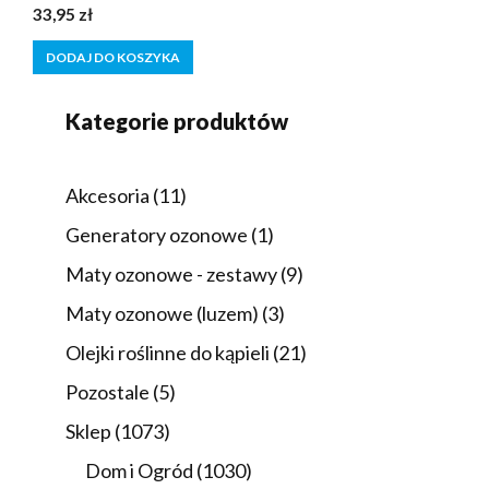
0
33,95
zł
z
5
DODAJ DO KOSZYKA
Kategorie produktów
11
Akcesoria
11
produktów
1
Generatory ozonowe
1
produkt
9
Maty ozonowe - zestawy
9
produktów
3
Maty ozonowe (luzem)
3
produkty
21
Olejki roślinne do kąpieli
21
produktów
5
Pozostale
5
produktów
1073
Sklep
1073
produkty
1030
Dom i Ogród
1030