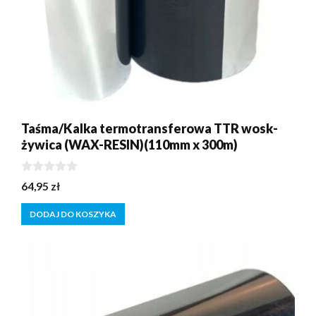
Taśma/Kalka termotransferowa TTR wosk-
żywica (WAX-RESIN)(110mm x 300m)
0
64,95
zł
z
5
DODAJ DO KOSZYKA