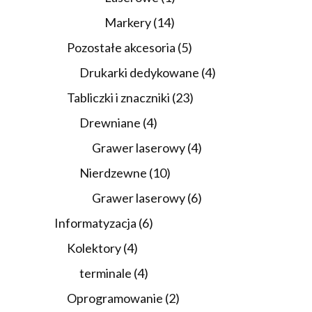
produkt
14
Markery
14
produktów
5
Pozostałe akcesoria
5
produktów
4
Drukarki dedykowane
4
produkty
23
Tabliczki i znaczniki
23
produkty
4
Drewniane
4
produkty
4
Grawer laserowy
4
produkty
10
Nierdzewne
10
produktów
6
Grawer laserowy
6
produktów
6
Informatyzacja
6
produktów
4
Kolektory
4
produkty
4
terminale
4
produkty
2
Oprogramowanie
2