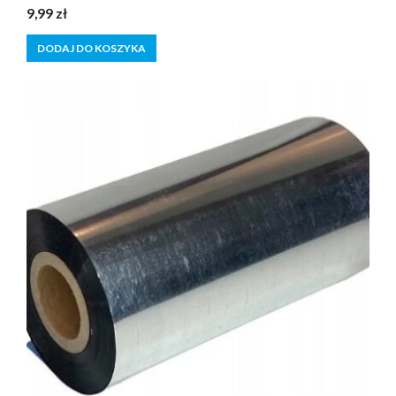
0
9,99
zł
z
5
DODAJ DO KOSZYKA