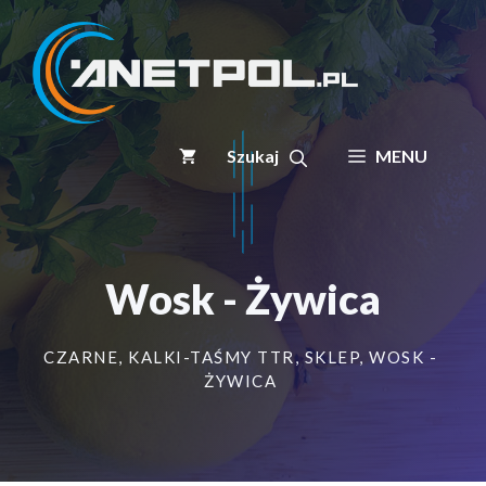
Przejdź
do
treści
MENU
Wosk - Żywica
CZARNE
,
KALKI-TAŚMY TTR
,
SKLEP
,
WOSK -
ŻYWICA