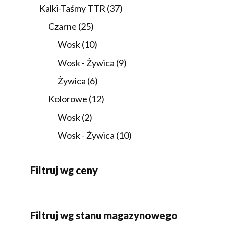
produkty
37
Kalki-Taśmy TTR
37
produktów
25
Czarne
25
produktów
10
Wosk
10
produktów
9
Wosk - Żywica
9
produktów
6
Żywica
6
produktów
12
Kolorowe
12
produktów
2
Wosk
2
produkty
10
Wosk - Żywica
10
produktów
Filtruj wg ceny
Filtruj wg stanu magazynowego