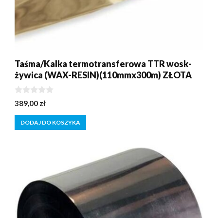
Taśma/Kalka termotransferowa TTR wosk-
żywica (WAX-RESIN)(110mmx300m) ZŁOTA
0
389,00
zł
z
5
DODAJ DO KOSZYKA