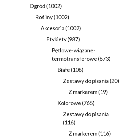
produktów
1002
Ogród
1002
produkty
1002
Rośliny
1002
produkty
1002
Akcesoria
1002
produkty
987
Etykiety
987
produktów
Pętlowe-wiązane-
873
termotransferowe
873
produkty
108
Białe
108
produktów
20
Zestawy do pisania
20
produkt
19
Z markerem
19
produktów
765
Kolorowe
765
produktów
Zestawy do pisania
116
116
produktów
116
Z markerem
116