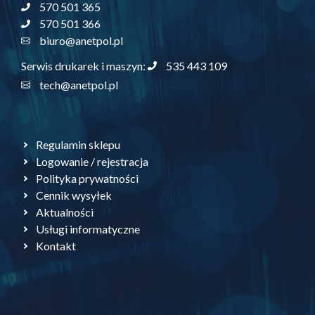
570 501 365
570 501 366
biuro@anetpol.pl
535 443 109
Serwis drukarek i maszyn:
tech@anetpol.pl
Regulamin sklepu
Logowanie / rejestracja
Polityka prywatności
Cennik wysyłek
Aktualności
Usługi informatyczne
Kontakt