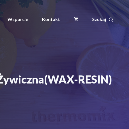
termotransferowa
TTR
Woskowo-
Wsparcie
Kontakt
Żywiczna(WAX-
RESIN)
(64mm
x
74m)NC
-Żywiczna(WAX-RESIN)