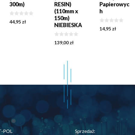
300m)
RESIN)
Papierowyc
(110mm x
h
150m)
0
44,95
zł
NIEBIESKA
z
0
14,95
zł
5
z
5
0
139,00
zł
z
5
T-POL
Sprzedaż: