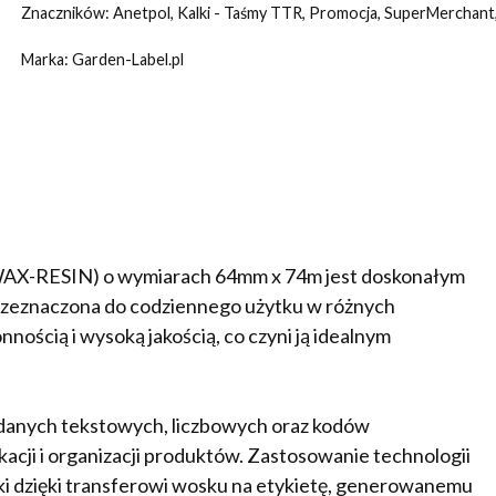
Żywiczna(WAX-
Znaczników:
Anetpol
,
Kalki - Taśmy TTR
,
Promocja
,
SuperMerchant
RESIN)
Marka:
Garden-Label.pl
(64mm
x
74m)NC
X-RESIN) o wymiarach 64mm x 74m jest doskonałym
rzeznaczona do codziennego użytku w różnych
nością i wysoką jakością, co czyni ją idealnym
 danych tekstowych, liczbowych oraz kodów
acji i organizacji produktów. Zastosowanie technologii
i dzięki transferowi wosku na etykietę, generowanemu