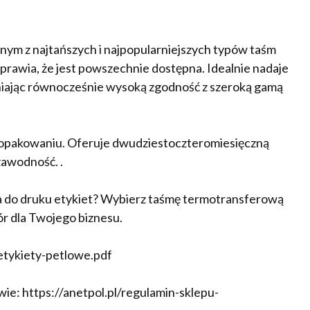
 z najtańszych i najpopularniejszych typów taśm
awia, że jest powszechnie dostępna. Idealnie nadaje
niając równocześnie wysoką zgodność z szeroką gamą
m opakowaniu. Oferuje dwudziestoczteromiesięczną
zawodność. .
a do druku etykiet? Wybierz taśmę termotransferową
 dla Twojego biznesu.
/etykiety-petlowe.pdf
ie: https://anetpol.pl/regulamin-sklepu-