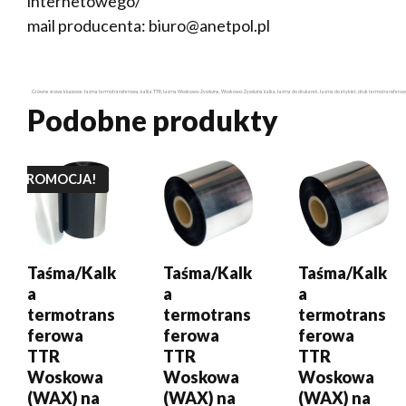
internetowego/
mail producenta: biuro@anetpol.pl
Główne słowa kluczowe: taśma termotransferowa, kalka TTR, taśma Woskowo-Żywiczna, Woskowo-Żywiczna kalka, taśma do drukarek, taśma do etykiet, druk termotransferowy, ak
Podobne produkty
DODAJ DO
DODAJ DO
DODAJ DO
KOSZYKA
KOSZYKA
KOSZYKA
PROMOCJA!
Taśma/Kalk
Taśma/Kalk
Taśma/Kalk
a
a
a
termotrans
termotrans
termotrans
ferowa
ferowa
ferowa
TTR
TTR
TTR
Woskowa
Woskowa
Woskowa
(WAX) na
(WAX) na
(WAX) na