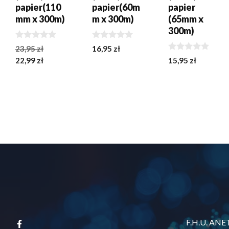
papier(110
papier(60m
papier
mm x 300m)
m x 300m)
(65mm x
300m)
0
0
Pierwotna
23,95
zł
16,95
zł
z
z
0
Aktualna
cena
22,99
zł
15,95
zł
5
5
z
cena
wynosiła:
5
wynosi:
23,95 zł.
22,99 zł.
F.H.U. ANE