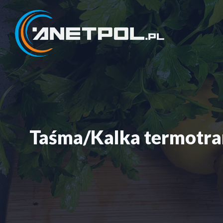
Przejdź
do
treści
Taśma/Kalka termotr