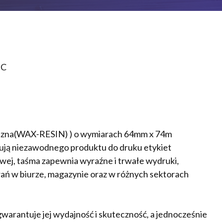
NC
zna(WAX-RESIN) ) o wymiarach 64mm x 74m
kują niezawodnego produktu do druku etykiet
ej, taśma zapewnia wyraźne i trwałe wydruki,
ań w biurze, magazynie oraz w różnych sektorach
warantuje jej wydajność i skuteczność, a jednocześnie