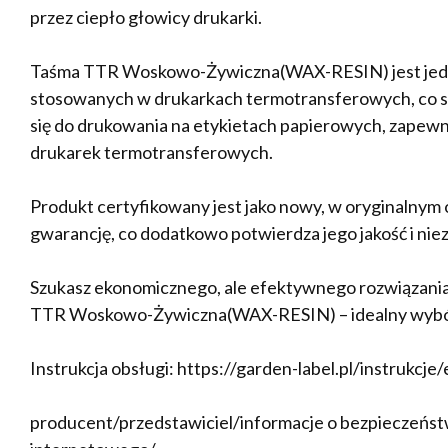
przez ciepło głowicy drukarki.
Taśma TTR Woskowo-Żywiczna(WAX-RESIN) jest jednym
stosowanych w drukarkach termotransferowych, co spr
się do drukowania na etykietach papierowych, zapew
drukarek termotransferowych.
Produkt certyfikowany jest jako nowy, w oryginalny
gwarancję, co dodatkowo potwierdza jego jakość i nie
Szukasz ekonomicznego, ale efektywnego rozwiązani
TTR Woskowo-Żywiczna(WAX-RESIN) – idealny wybór
Instrukcja obsługi: https://garden-label.pl/instrukcje
producent/przedstawiciel/informacje o bezpieczeństw