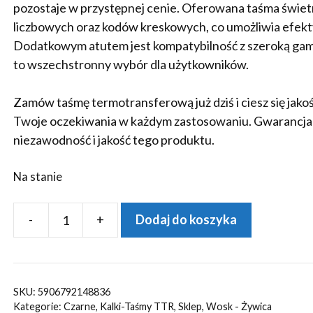
pozostaje w przystępnej cenie. Oferowana taśma świet
liczbowych oraz kodów kreskowych, co umożliwia efekty
Dodatkowym atutem jest kompatybilność z szeroką gamą
to wszechstronny wybór dla użytkowników.
Zamów taśmę termotransferową już dziś i ciesz się jako
Twoje oczekiwania w każdym zastosowaniu. Gwarancja
niezawodność i jakość tego produktu.
Na stanie
-
+
Dodaj do koszyka
ilość
Taśma/Kalka
termotransferowa
TTR
SKU:
5906792148836
Woskowo-
Kategorie:
Czarne
,
Kalki-Taśmy TTR
,
Sklep
,
Wosk - Żywica