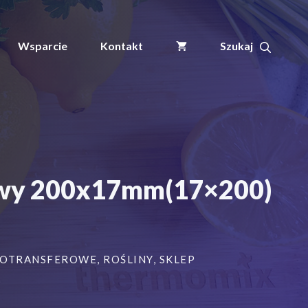
ogrodnicze
/sadownicze
pętlowe
Wsparcie
Kontakt
Miętowy
200x17mm(17x200)
3750szt
towy 200x17mm(17×200)
MOTRANSFEROWE
,
ROŚLINY
,
SKLEP