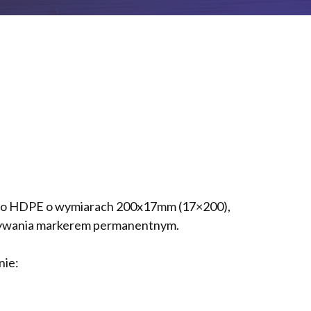
ego HDPE o wymiarach 200x17mm (17×200),
sywania markerem permanentnym.
nie: