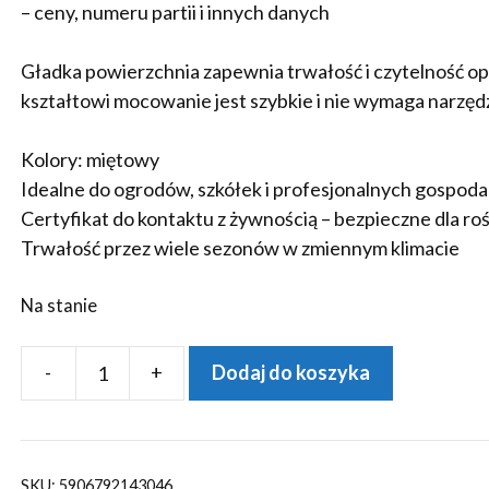
– ceny, numeru partii i innych danych
Gładka powierzchnia zapewnia trwałość i czytelność o
kształtowi mocowanie jest szybkie i nie wymaga narzędz
Kolory: miętowy
Idealne do ogrodów, szkółek i profesjonalnych gospod
Certyfikat do kontaktu z żywnością – bezpieczne dla roś
Trwałość przez wiele sezonów w zmiennym klimacie
Na stanie
-
+
Dodaj do koszyka
ilość
Etykiety
ogrodnicze
/sadownicze
SKU:
5906792143046