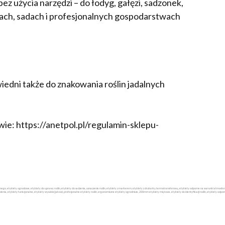
z użycia narzędzi – do łodyg, gałęzi, sadzonek,
kach, sadach i profesjonalnych gospodarstwach
iedni także do znakowania roślin jadalnych
ie: https://anetpol.pl/regulamin-sklepu-
ucznego, etykiety ogrodowe, etykiety do uprawy roślin, etykiety do sadzenia, oznaczenie roślin, etykiety z markerem, etykiety z drukarką termotransferową, etykiety odporne na warunki atmosfe
a, etykiety funkcjonalne, etykiety wysokiej jakości, profesjonalne etykiety roślin, ergonomiczne etykiety ogrodnicze, 200mm etykiety miętowe, etykiety do identyfikacji roślin, etykiety odporn
DODAJ DO
DODAJ DO
DODAJ DO
KOSZYKA
KOSZYKA
KOSZYKA