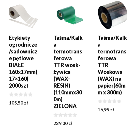
Etykiety
Taśma/Kalk
Taśma/Kalk
ogrodnicze
a
a
/sadownicz
termotrans
termotrans
e pętlowe
ferowa
ferowa
BIAŁE
TTR wosk-
TTR
160x17mm(
żywica
Woskowa
17×160)
(WAX-
(WAX) na
2000szt
RESIN)
papier(60m
(110mmx30
m x 300m)
0m)
0
105,50
zł
ZIELONA
z
0
16,95
zł
5
z
5
0
239,00
zł
z
5