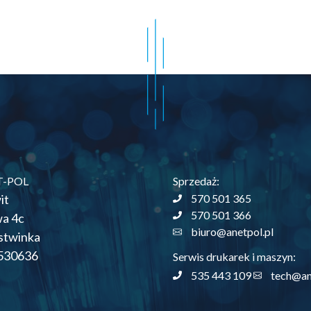
T-POL
Sprzedaż:
it
570 501 365
570 501 366
wa 4c
biuro@anetpol.pl
stwinka
530636
Serwis drukarek i maszyn:
535 443 109
tech@an