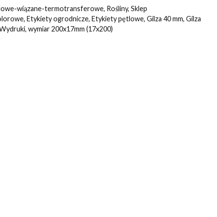
lowe-wiązane-termotransferowe
,
Rośliny
,
Sklep
kolorowe
,
Etykiety ogrodnicze
,
Etykiety pętlowe
,
Gilza 40 mm
,
Gilza
Wydruki
,
wymiar 200x17mm (17x200)