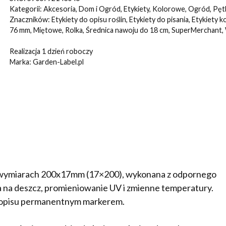
pętlowe
Kategorii:
Akcesoria
,
Dom i Ogród
,
Etykiety
,
Kolorowe
,
Ogród
,
Pęt
Miętowy
Znaczników:
Etykiety do opisu roślin
,
Etykiety do pisania
,
Etykiety 
76 mm
,
Miętowe
,
Rolka
,
Średnica nawoju do 18 cm
,
SuperMerchant
,
200x17mm(17x200)
3750szt
Realizacja 1 dzień roboczy
Marka:
Garden-Label.pl
o wymiarach 200x17mm (17×200), wykonana z odpornego
na deszcz, promieniowanie UV i zmienne temperatury.
 opisu permanentnym markerem.