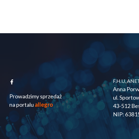
F.H.U. ANE
Anna Porw
Prowadzimy sprzedaż
ul. Sporto
na portalu
allegro
43-512 Be
NIP: 6381