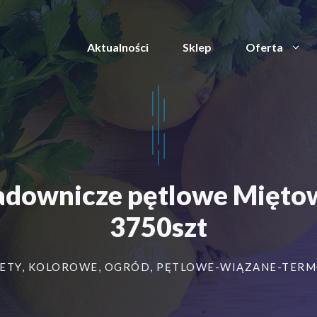
Aktualności
Sklep
Oferta
/sadownicze pętlowe Mię
3750szt
ETY
,
KOLOROWE
,
OGRÓD
,
PĘTLOWE-WIĄZANE-TER