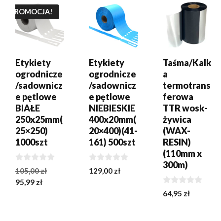
PROMOCJA!
Etykiety
Etykiety
Taśma/Kalk
ogrodnicze
ogrodnicze
a
/sadownicz
/sadownicz
termotrans
e pętlowe
e pętlowe
ferowa
BIAŁE
NIEBIESKIE
TTR wosk-
250x25mm(
400x20mm(
żywica
25×250)
20×400)(41-
(WAX-
1000szt
161) 500szt
RESIN)
(110mm x
300m)
0
0
Pierwotna
105,00
zł
129,00
zł
z
z
Aktualna
cena
95,99
zł
5
5
0
cena
wynosiła:
64,95
zł
z
wynosi:
105,00 zł.
5
95,99 zł.