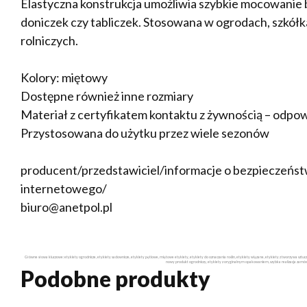
Elastyczna konstrukcja umożliwia szybkie mocowanie be
doniczek czy tabliczek. Stosowana w ogrodach, szkół
rolniczych.
Kolory: miętowy
Dostępne również inne rozmiary
Materiał z certyfikatem kontaktu z żywnością – odpow
Przystosowana do użytku przez wiele sezonów
producent/przedstawiciel/informacje o bezpieczeństw
internetowego/
biuro@anetpol.pl
Główne słowa kluczowe: etykiety ogrodnicze, etykiety sadownicze, etykiety pętlowe, miętowe etykiety, etykiety do oznaczania roślin, etykiety wiązane, etykiety z tworzywa szt
nowy produkt ogrodniczy, etykiety z oryginalnym opakowaniem, szybka realizacja zamówieni
Podobne produkty
DODAJ DO
DODAJ DO
DODAJ DO
KOSZYKA
KOSZYKA
KOSZYKA