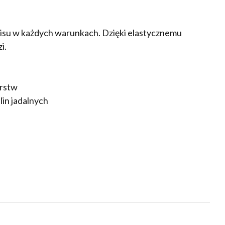
pisu w każdych warunkach. Dzięki elastycznemu
i.
arstw
lin jadalnych