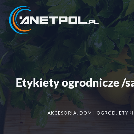
Przejdź
do
treści
Etykiety ogrodnicze 
AKCESORIA
,
DOM I OGRÓD
,
ETYKI