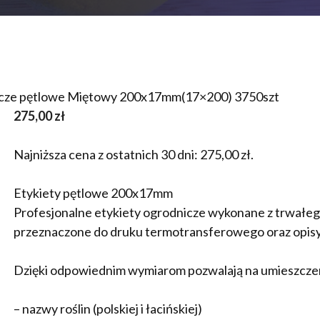
nicze pętlowe Miętowy 200x17mm(17×200) 3750szt
275,00
zł
Najniższa cena z ostatnich 30 dni:
275,00
zł
.
Etykiety pętlowe 200x17mm
Profesjonalne etykiety ogrodnicze wykonane z trwał
przeznaczone do druku termotransferowego oraz opi
Dzięki odpowiednim wymiarom pozwalają na umieszcze
– nazwy roślin (polskiej i łacińskiej)