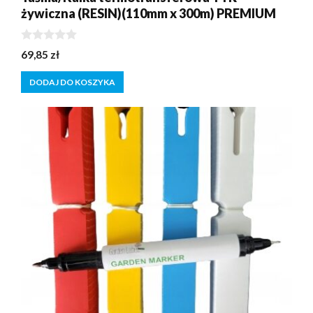
żywiczna (RESIN)(110mm x 300m) PREMIUM
0
69,85
zł
z
5
DODAJ DO KOSZYKA