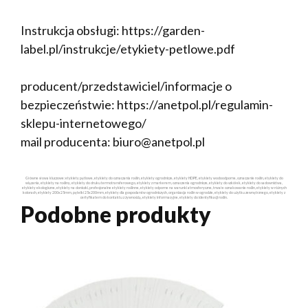
Instrukcja obsługi: https://garden-
label.pl/instrukcje/etykiety-petlowe.pdf
producent/przedstawiciel/informacje o
bezpieczeństwie: https://anetpol.pl/regulamin-
sklepu-internetowego/
mail producenta: biuro@anetpol.pl
Główne słowa kluczowe: etykiety pętlowe, etykiety do oznaczania roślin, etykiety ogrodnicze, etykiety HDPE, etykiety wodoodporne, oznaczanie roślin, etykiety do
wiązania, etykiety na rośliny, etykiety do druku termotransferowego, etykiety z markerem, oznaczenia ogrodnicze, etykiety do szkółek, etykiety do sadownictwa,
etykiety ekologiczne, etykiety na doniczki, profesjonalne etykiety roślinne, etykiety odporne na warunki atmosferyczne, trwałe oznakowanie roślin, etykiety w różnych
kolorach, etykiety 200x25mm, pętelki 25x200mm, etykiety dla gospodarstw ogrodniczych, organizacja roślin w ogrodzie, etykiety do użytku zewnętrznego, etykiety z
certyfikatem do kontaktu z żywnością, etykiety informacyjne, etykiety do identyfikacji roślin.
Podobne produkty