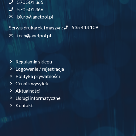
570 501 365
570 501 366
biuro@anetpol.pl
535 443 109
Serwis drukarek i maszyn:
tech@anetpol.pl
Regulamin sklepu
Logowanie / rejestracja
Polityka prywatności
Cennik wysyłek
Aktualności
Usługi informatyczne
Kontakt