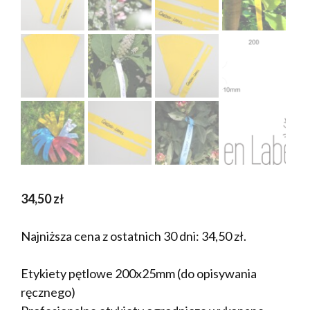
34,50
zł
Najniższa cena z ostatnich 30 dni:
34,50
zł
.
Etykiety pętlowe 200x25mm (do opisywania
ręcznego)