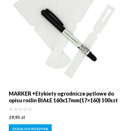
MARKER +Etykiety ogrodnicze pętlowe do
opisu roślin BIAŁE 160x17mm(17×160) 100szt
0
29,95
zł
z
5
DODAJ DO KOSZYKA