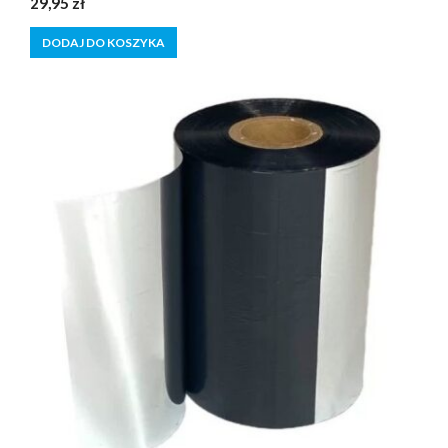
29,95
zł
z
5
DODAJ DO KOSZYKA