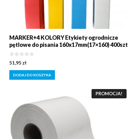
MARKER+4 KOLORY Etykiety ogrodnicze
pętlowe do pisania 160x17mm(17×160) 400szt
0
51,95
zł
z
5
DODAJ DO KOSZYKA
PROMOCJA!