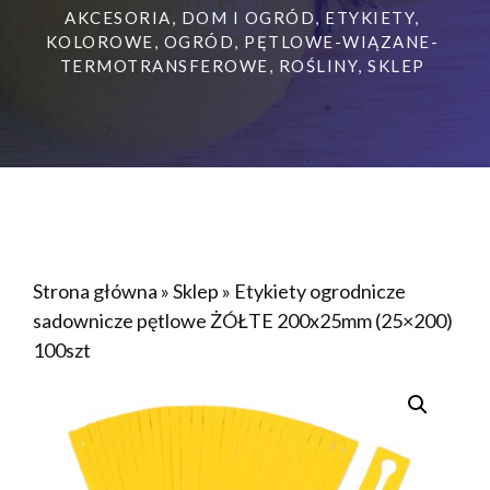
AKCESORIA
,
DOM I OGRÓD
,
ETYKIETY
,
KOLOROWE
,
OGRÓD
,
PĘTLOWE-WIĄZANE-
TERMOTRANSFEROWE
,
ROŚLINY
,
SKLEP
Strona główna
»
Sklep
»
Etykiety ogrodnicze
sadownicze pętlowe ŻÓŁTE 200x25mm (25×200)
100szt