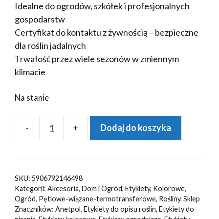
Idealne do ogrodów, szkółek i profesjonalnych
gospodarstw
Certyfikat do kontaktu z żywnością – bezpieczne
dla roślin jadalnych
Trwałość przez wiele sezonów w zmiennym
klimacie
Na stanie
-
+
Dodaj do koszyka
ilość
Etykiety
ogrodnicze
sadownicze
SKU:
5906792146498
pętlowe
Kategorii:
Akcesoria
,
Dom i Ogród
,
Etykiety
,
Kolorowe
,
ŻÓŁTE
Ogród
,
Pętlowe-wiązane-termotransferowe
,
Rośliny
,
Sklep
Znaczników:
Anetpol
,
Etykiety do opisu roślin
,
Etykiety do
200x25mm