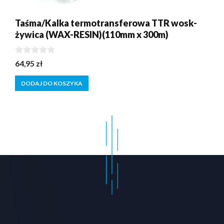
Taśma/Kalka termotransferowa TTR wosk-
żywica (WAX-RESIN)(110mm x 300m)
0
64,95
zł
z
5
DODAJ DO KOSZYKA