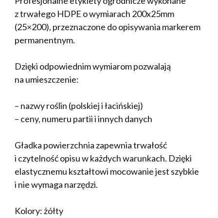
Profesjonalne etykiety ogrodnicze wykonane
z trwałego HDPE o wymiarach 200x25mm
(25×200), przeznaczone do opisywania markerem
permanentnym.
Dzięki odpowiednim wymiarom pozwalają
na umieszczenie:
– nazwy roślin (polskiej i łacińskiej)
– ceny, numeru partii i innych danych
Gładka powierzchnia zapewnia trwałość
i czytelność opisu w każdych warunkach. Dzięki
elastycznemu kształtowi mocowanie jest szybkie
i nie wymaga narzędzi.
Kolory: żółty