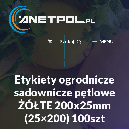
Przejdź
do
treści
MENU
Etykiety ogrodnicze
sadownicze pętlowe
ŻÓŁTE 200x25mm
(25×200) 100szt