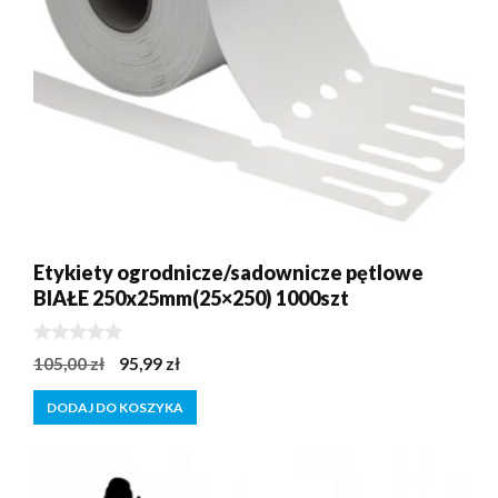
Etykiety ogrodnicze/sadownicze pętlowe
BIAŁE 250x25mm(25×250) 1000szt
0
Pierwotna
Aktualna
105,00
zł
95,99
zł
z
cena
cena
5
DODAJ DO KOSZYKA
wynosiła:
wynosi:
105,00 zł.
95,99 zł.