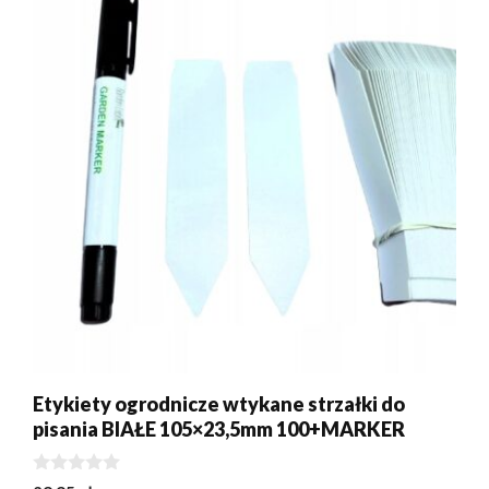
Etykiety ogrodnicze wtykane strzałki do
pisania BIAŁE 105×23,5mm 100+MARKER
0