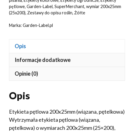
pisania
,
Etykiety kolorowe
,
Etykiety ogrodnicze
,
Etykiety
(25x200)
pętlowe
,
Garden-Label
,
SuperMerchant
,
wymiar 200x25mm
100szt
(25x200)
,
Zestawy do opisu roślin
,
Żółte
Marka:
Garden-Label.pl
Opis
Informacje dodatkowe
Opinie (0)
Opis
Etykieta pętlowa 200x25mm (wiązana, pętelkowa)
Wytrzymała etykieta pętlowa (wiązana,
pętelkowa) o wymiarach 200x25mm (25×200),