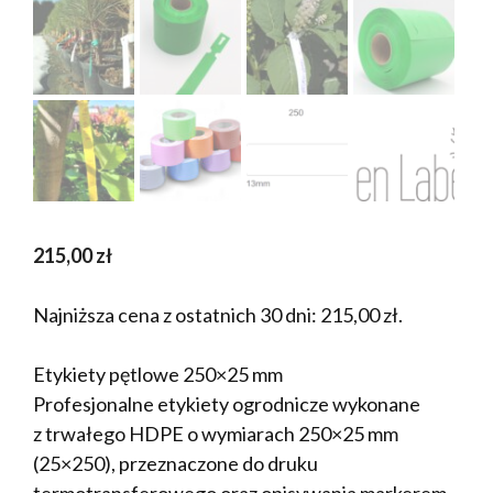
215,00
zł
Najniższa cena z ostatnich 30 dni:
215,00
zł
.
Etykiety pętlowe 250×25 mm
Profesjonalne etykiety ogrodnicze wykonane
z trwałego HDPE o wymiarach 250×25 mm
(25×250), przeznaczone do druku
termotransferowego oraz opisywania markerem