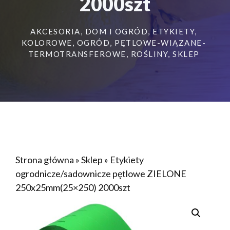
2000szt
AKCESORIA
,
DOM I OGRÓD
,
ETYKIETY
,
KOLOROWE
,
OGRÓD
,
PĘTLOWE-WIĄZANE-
TERMOTRANSFEROWE
,
ROŚLINY
,
SKLEP
Strona główna
»
Sklep
»
Etykiety
ogrodnicze/sadownicze pętlowe ZIELONE
250x25mm(25×250) 2000szt