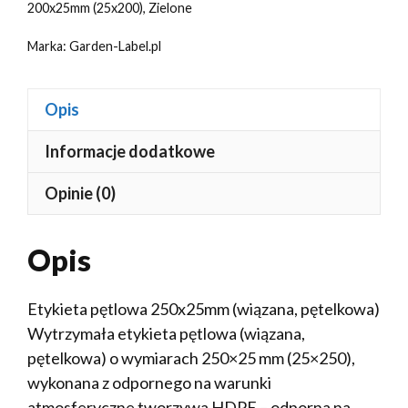
200x25mm (25x200)
,
Zielone
Marka:
Garden-Label.pl
Opis
Informacje dodatkowe
Opinie (0)
Opis
Etykieta pętlowa 250x25mm (wiązana, pętelkowa)
Wytrzymała etykieta pętlowa (wiązana,
pętelkowa) o wymiarach 250×25 mm (25×250),
wykonana z odpornego na warunki
atmosferyczne tworzywa HDPE – odporna na