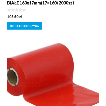
BIAŁE 160x17mm(17×160) 2000szt
0
105,50
zł
z
5
DODAJ DO KOSZYKA