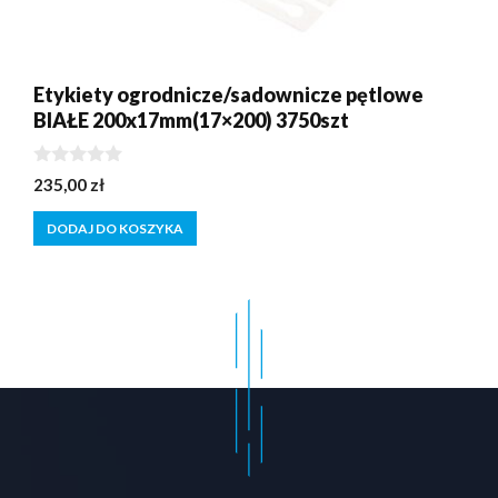
Etykiety ogrodnicze/sadownicze pętlowe
BIAŁE 200x17mm(17×200) 3750szt
0
235,00
zł
z
5
DODAJ DO KOSZYKA