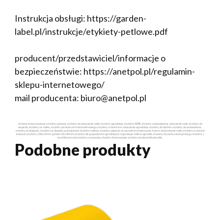
Instrukcja obsługi: https://garden-
label.pl/instrukcje/etykiety-petlowe.pdf
producent/przedstawiciel/informacje o
bezpieczeństwie: https://anetpol.pl/regulamin-
sklepu-internetowego/
mail producenta: biuro@anetpol.pl
Główne słowa kluczowe: etykiety pętlowe, etykiety do oznaczania roślin, etykiety ogrodnicze, etykiety HDPE, etykiety wodoodporne, oznaczanie roślin, etykiety do
wiązania, etykiety na rośliny, etykiety do druku termotransferowego, etykiety z markerem, oznaczenia ogrodnicze, etykiety do szkółek, etykiety do sadownictwa,
etykiety ekologiczne, etykiety na doniczki, profesjonalne etykiety roślinne, etykiety odporne na warunki atmosferyczne, trwałe oznakowanie roślin, etykiety w różnych
kolorach, etykiety 250x25mm, pętelki 25x250mm, etykiety dla gospodarstw ogrodniczych, organizacja roślin w ogrodzie, etykiety do użytku zewnętrznego, etykiety z
certyfikatem do kontaktu z żywnością, etykiety informacyjne, etykiety do identyfikacji roślin.
Podobne produkty