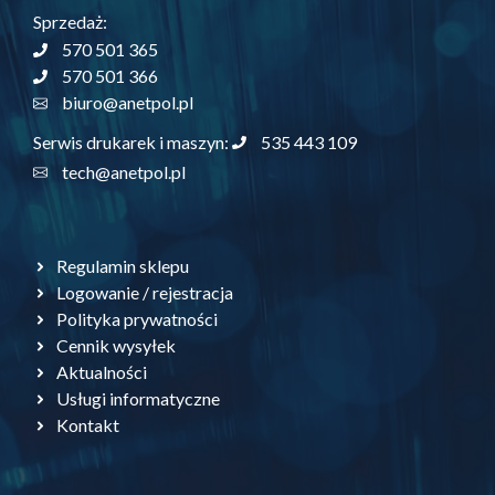
Sprzedaż:
570 501 365
570 501 366
biuro@anetpol.pl
535 443 109
Serwis drukarek i maszyn:
tech@anetpol.pl
Regulamin sklepu
Logowanie / rejestracja
Polityka prywatności
Cennik wysyłek
Aktualności
Usługi informatyczne
Kontakt