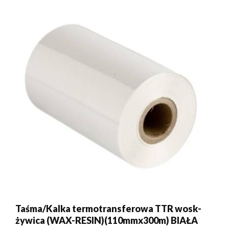
Taśma/Kalka termotransferowa TTR wosk-
żywica (WAX-RESIN)(110mmx300m) BIAŁA