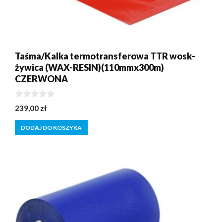
Taśma/Kalka termotransferowa TTR wosk-
żywica (WAX-RESIN)(110mmx300m)
CZERWONA
0
239,00
zł
z
5
DODAJ DO KOSZYKA