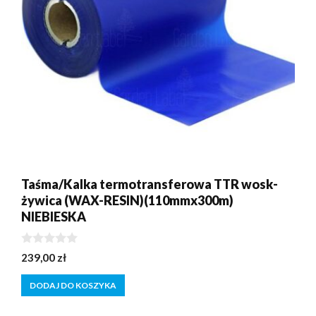
Taśma/Kalka termotransferowa TTR wosk-
żywica (WAX-RESIN)(110mmx300m)
NIEBIESKA
0
239,00
zł
z
5
DODAJ DO KOSZYKA