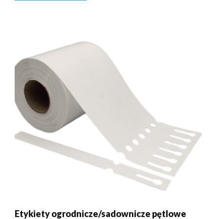
Etykiety ogrodnicze/sadownicze pętlowe