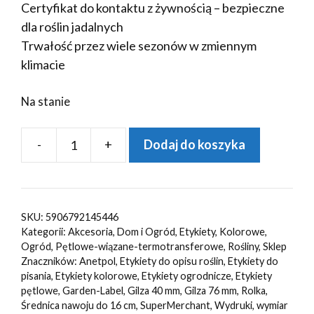
Certyfikat do kontaktu z żywnością – bezpieczne
dla roślin jadalnych
Trwałość przez wiele sezonów w zmiennym
klimacie
Na stanie
-
+
Dodaj do koszyka
ilość
Etykiety
ogrodnicze/sadownicze
pętlowe
SKU:
5906792145446
ZIELONE
Kategorii:
Akcesoria
,
Dom i Ogród
,
Etykiety
,
Kolorowe
,
250x25mm(25x250)
Ogród
,
Pętlowe-wiązane-termotransferowe
,
Rośliny
,
Sklep
Znaczników:
Anetpol
,
Etykiety do opisu roślin
,
Etykiety do
2000szt
pisania
,
Etykiety kolorowe
,
Etykiety ogrodnicze
,
Etykiety
pętlowe
,
Garden-Label
,
Gilza 40 mm
,
Gilza 76 mm
,
Rolka
,
Średnica nawoju do 16 cm
,
SuperMerchant
,
Wydruki
,
wymiar