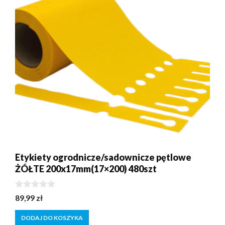
Etykiety ogrodnicze/sadownicze pętlowe
ŻÓŁTE 200x17mm(17×200) 480szt
0
89,99
zł
z
5
DODAJ DO KOSZYKA