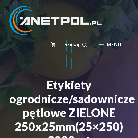
Przejdź
do
treści
MENU
Etykiety
ogrodnicze/sadownicze
pętlowe ZIELONE
250x25mm(25×250)