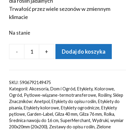
dla roślin jadalnych
Trwałość przez wiele sezonów w zmiennym
klimacie
Na stanie
-
+
Dodaj do koszyka
ilość
Etykiety
ogrodnicze/sadownicze
pętlowe
SKU:
5906792149475
ZIELONE
Kategorii:
Akcesoria
,
Dom i Ogród
,
Etykiety
,
Kolorowe
,
200x20mm(20x200)
Ogród
,
Pętlowe-wiązane-termotransferowe
,
Rośliny
,
Sklep
Znaczników:
Anetpol
,
Etykiety do opisu roślin
,
Etykiety do
2000szt
pisania
,
Etykiety kolorowe
,
Etykiety ogrodnicze
,
Etykiety
pętlowe
,
Garden-Label
,
Gilza 40 mm
,
Gilza 76 mm
,
Rolka
,
Średnica nawoju do 16 cm
,
SuperMerchant
,
Wydruki
,
wymiar
200x20mm (20x200)
,
Zestawy do opisu roślin
,
Zielone