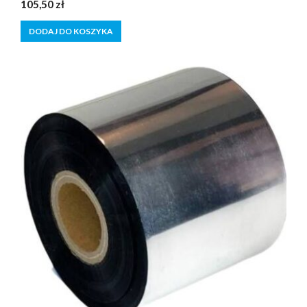
0
105,50
zł
z
5
DODAJ DO KOSZYKA