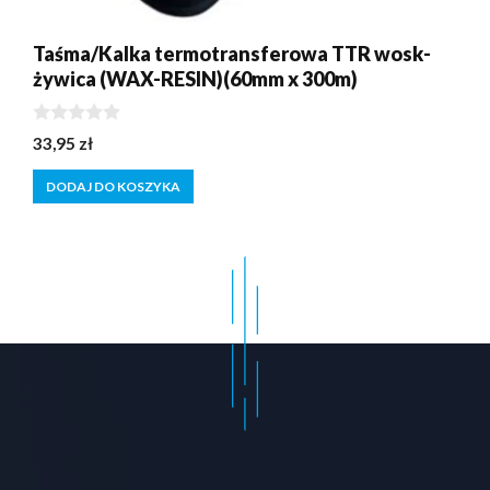
Taśma/Kalka termotransferowa TTR wosk-
żywica (WAX-RESIN)(60mm x 300m)
0
33,95
zł
z
5
DODAJ DO KOSZYKA