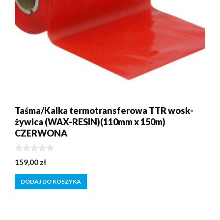
Taśma/Kalka termotransferowa TTR wosk-
żywica (WAX-RESIN)(110mm x 150m)
CZERWONA
0
159,00
zł
z
5
DODAJ DO KOSZYKA