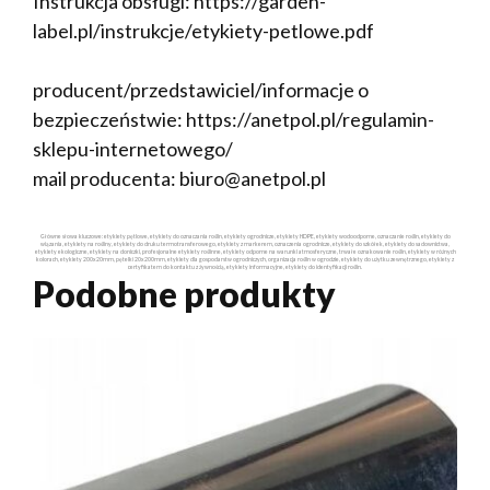
Instrukcja obsługi: https://garden-
label.pl/instrukcje/etykiety-petlowe.pdf
producent/przedstawiciel/informacje o
bezpieczeństwie: https://anetpol.pl/regulamin-
sklepu-internetowego/
mail producenta: biuro@anetpol.pl
Główne słowa kluczowe: etykiety pętlowe, etykiety do oznaczania roślin, etykiety ogrodnicze, etykiety HDPE, etykiety wodoodporne, oznaczanie roślin, etykiety do
wiązania, etykiety na rośliny, etykiety do druku termotransferowego, etykiety z markerem, oznaczenia ogrodnicze, etykiety do szkółek, etykiety do sadownictwa,
etykiety ekologiczne, etykiety na doniczki, profesjonalne etykiety roślinne, etykiety odporne na warunki atmosferyczne, trwałe oznakowanie roślin, etykiety w różnych
kolorach, etykiety 200x20mm, pętelki 20x200mm, etykiety dla gospodarstw ogrodniczych, organizacja roślin w ogrodzie, etykiety do użytku zewnętrznego, etykiety z
certyfikatem do kontaktu z żywnością, etykiety informacyjne, etykiety do identyfikacji roślin.
Podobne produkty