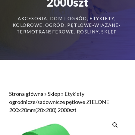
2000szt
AKCESORIA
,
DOM I OGRÓD
,
ETYKIETY
,
KOLOROWE
,
OGRÓD
,
PĘTLOWE-WIĄZANE-
TERMOTRANSFEROWE
,
ROŚLINY
,
SKLEP
Strona główna
»
Sklep
»
Etykiety
ogrodnicze/sadownicze pętlowe ZIELONE
200x20mm(20×200) 2000szt