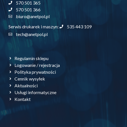
570 501 365
570 501 366
biuro@anetpol.pl
535 443 109
Serwis drukarek i maszyn:
tech@anetpol.pl
Regulamin sklepu
Logowanie / rejestracja
Polityka prywatności
Cennik wysyłek
Aktualności
Usługi informatyczne
Kontakt