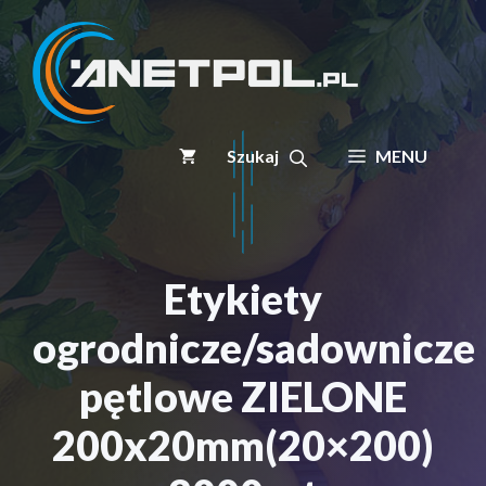
Przejdź
do
treści
MENU
Etykiety
ogrodnicze/sadownicze
pętlowe ZIELONE
200x20mm(20×200)