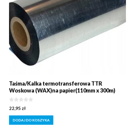
Taśma/Kalka termotransferowa TTR
Woskowa (WAX)na papier(110mm x 300m)
0
22,95
zł
z
5
DODAJ DO KOSZYKA