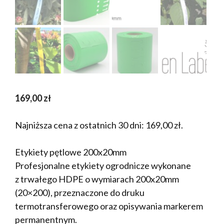
169,00
zł
Najniższa cena z ostatnich 30 dni:
169,00
zł
.
Etykiety pętlowe 200x20mm
Profesjonalne etykiety ogrodnicze wykonane
z trwałego HDPE o wymiarach 200x20mm
(20×200), przeznaczone do druku
termotransferowego oraz opisywania markerem
permanentnym.