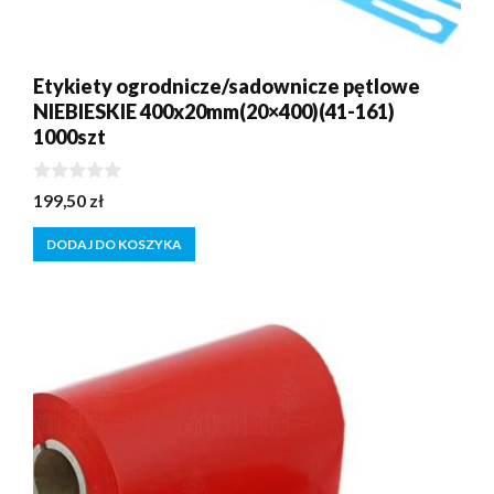
Etykiety ogrodnicze/sadownicze pętlowe
NIEBIESKIE 400x20mm(20×400)(41-161)
1000szt
0
199,50
zł
z
5
DODAJ DO KOSZYKA