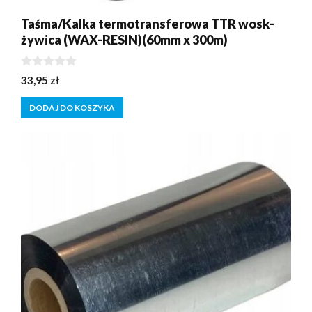
Taśma/Kalka termotransferowa TTR wosk-
żywica (WAX-RESIN)(60mm x 300m)
0
33,95
zł
z
5
DODAJ DO KOSZYKA