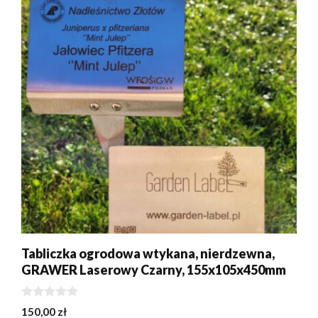
Tabliczka ogrodowa wtykana, nierdzewna,
GRAWER Laserowy Czarny, 155x105x450mm
0
150,00
zł
z