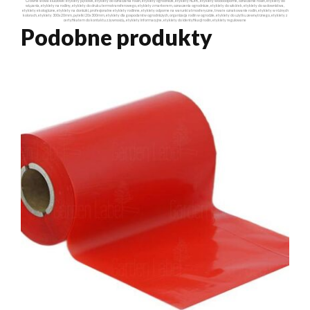
Główne słowa kluczowe: etykiety pętlowe, etykiety do oznaczania roślin, etykiety ogrodnicze, etykiety HDPE, etykiety wodoodporne, oznaczanie roślin, etykiety do
wiązania, etykiety na rośliny, etykiety do druku termotransferowego, etykiety z markerem, oznaczenia ogrodnicze, etykiety do szkółek, etykiety do sadownictwa,
etykiety ekologiczne, etykiety na doniczki, profesjonalne etykiety roślinne, etykiety odporne na warunki atmosferyczne, trwałe oznakowanie roślin, etykiety w różnych
kolorach, etykiety 300x20mm, pętelki 20x300mm, etykiety dla gospodarstw ogrodniczych, organizacja roślin w ogrodzie, etykiety do użytku zewnętrznego, etykiety z
certyfikatem do kontaktu z żywnością, etykiety informacyjne, etykiety do identyfikacji roślin, etykiety regulowane
Podobne produkty