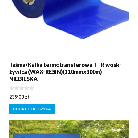
Taśma/Kalka termotransferowa TTR wosk-
żywica (WAX-RESIN)(110mmx300m)
NIEBIESKA
0
239,00
zł
z
5
DODAJ DO KOSZYKA