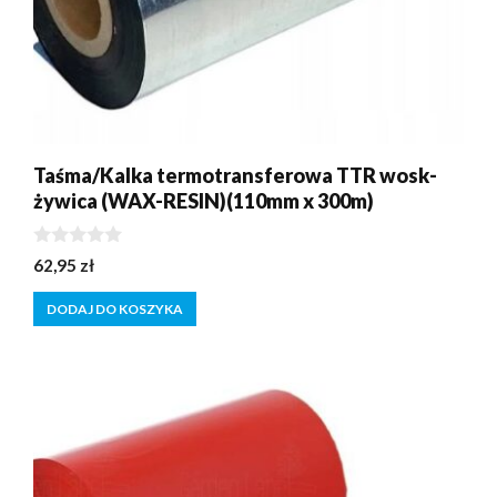
Taśma/Kalka termotransferowa TTR wosk-
żywica (WAX-RESIN)(110mm x 300m)
0
62,95
zł
z
5
DODAJ DO KOSZYKA