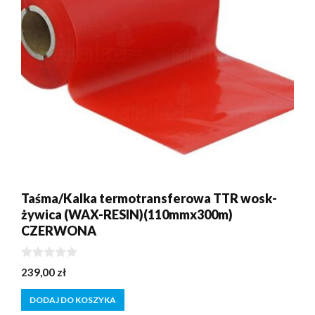
Taśma/Kalka termotransferowa TTR wosk-
żywica (WAX-RESIN)(110mmx300m)
CZERWONA
0
239,00
zł
z
5
DODAJ DO KOSZYKA