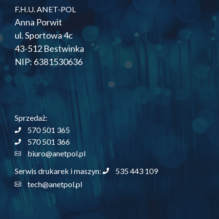
F.H.U. ANET-POL
Anna Porwit
ul. Sportowa 4c
43-512 Bestwinka
NIP: 6381530636
Sprzedaż:
570 501 365
570 501 366
biuro@anetpol.pl
535 443 109
Serwis drukarek i maszyn:
tech@anetpol.pl