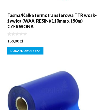
Taśma/Kalka termotransferowa TTR wosk-
żywica (WAX-RESIN)(110mm x 150m)
CZERWONA
0
159,00
zł
z
5
DODAJ DO KOSZYKA