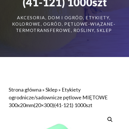
(41-121) 1000szt
AKCESORIA
,
DOM I OGRÓD
,
ETYKIETY
,
KOLOROWE
,
OGRÓD
,
PĘTLOWE-WIĄZANE-
TERMOTRANSFEROWE
,
ROŚLINY
,
SKLEP
Strona główna
»
Sklep
»
Etykiety
ogrodnicze/sadownicze pętlowe MIĘTOWE
300x20mm(20×300)(41-121) 1000szt