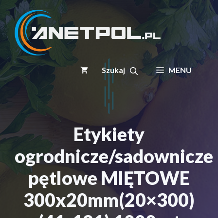
Przejdź
do
treści
MENU
Etykiety
ogrodnicze/sadownicze
pętlowe MIĘTOWE
300x20mm(20×300)