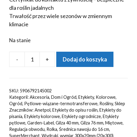
dla roślin jadalnych
Trwałość przez wiele sezonów w zmiennym
klimacie
Na stanie
-
+
Dodaj do koszyka
ilość
Etykiety
ogrodnicze/sadownicze
pętlowe
SKU:
5906792145002
MIĘTOWE
Kategorii:
Akcesoria
,
Dom i Ogród
,
Etykiety
,
Kolorowe
,
300x20mm(20x300)
Ogród
,
Pętlowe-wiązane-termotransferowe
,
Rośliny
,
Sklep
Znaczników:
Anetpol
,
Etykiety do opisu roślin
,
Etykiety do
(41-
pisania
,
Etykiety kolorowe
,
Etykiety ogrodnicze
,
Etykiety
121)
pętlowe
,
Garden-Label
,
Gilza 40 mm
,
Gilza 76 mm
,
Miętowe
,
1000szt
Regulacja obwodu
,
Rolka
,
Średnica nawoju do 16 cm
,
SuperMerchant
,
Wydruki
,
wymiar 300x20mm (20x300)
,