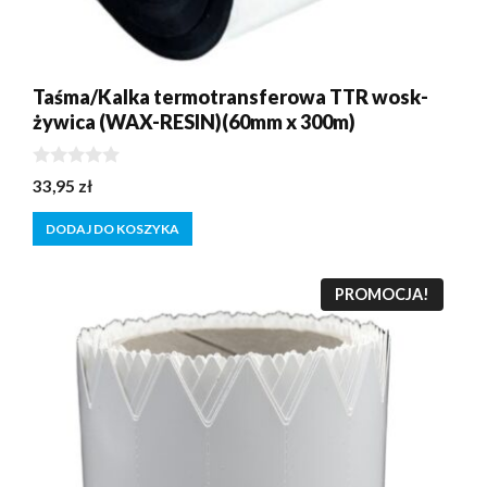
Taśma/Kalka termotransferowa TTR wosk-
żywica (WAX-RESIN)(60mm x 300m)
0
33,95
zł
z
5
DODAJ DO KOSZYKA
PROMOCJA!