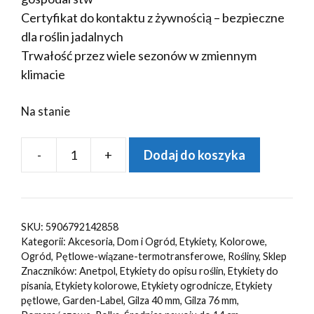
Certyfikat do kontaktu z żywnością – bezpieczne
dla roślin jadalnych
Trwałość przez wiele sezonów w zmiennym
klimacie
Na stanie
-
+
Dodaj do koszyka
ilość
Etykiety
ogrodnicze/sadownicze
pętlowe
SKU:
5906792142858
POMARAŃCZOWE
Kategorii:
Akcesoria
,
Dom i Ogród
,
Etykiety
,
Kolorowe
,
250x25mm(25x250)
Ogród
,
Pętlowe-wiązane-termotransferowe
,
Rośliny
,
Sklep
Znaczników:
Anetpol
,
Etykiety do opisu roślin
,
Etykiety do
1000szt
pisania
,
Etykiety kolorowe
,
Etykiety ogrodnicze
,
Etykiety
pętlowe
,
Garden-Label
,
Gilza 40 mm
,
Gilza 76 mm
,