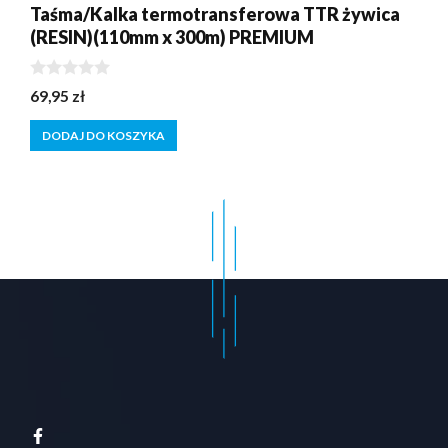
Taśma/Kalka termotransferowa TTR żywica
(RESIN)(110mm x 300m) PREMIUM
0
69,95
zł
z
5
DODAJ DO KOSZYKA