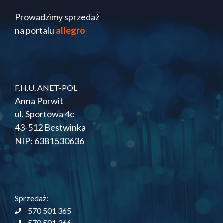
Prowadzimy sprzedaż
na portalu
allegro
F.H.U. ANET-POL
Anna Porwit
ul. Sportowa 4c
43-512 Bestwinka
NIP: 6381530636
Sprzedaż:
570 501 365
570 501 366