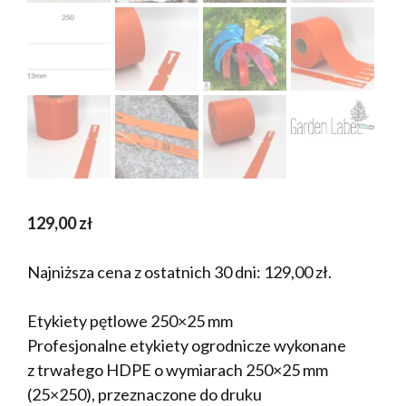
129,00
zł
Najniższa cena z ostatnich 30 dni:
129,00
zł
.
Etykiety pętlowe 250×25 mm
Profesjonalne etykiety ogrodnicze wykonane
z trwałego HDPE o wymiarach 250×25 mm
(25×250), przeznaczone do druku