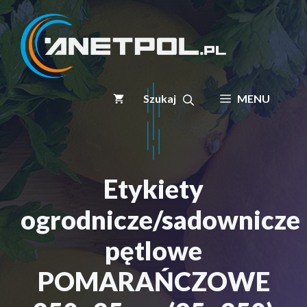
Przejdź
do
treści
MENU
Etykiety
ogrodnicze/sadownicze
pętlowe
POMARAŃCZOWE