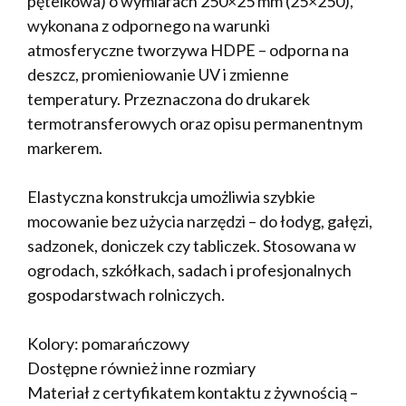
pętelkowa) o wymiarach 250×25 mm (25×250),
wykonana z odpornego na warunki
atmosferyczne tworzywa HDPE – odporna na
deszcz, promieniowanie UV i zmienne
temperatury. Przeznaczona do drukarek
termotransferowych oraz opisu permanentnym
markerem.
Elastyczna konstrukcja umożliwia szybkie
mocowanie bez użycia narzędzi – do łodyg, gałęzi,
sadzonek, doniczek czy tabliczek. Stosowana w
ogrodach, szkółkach, sadach i profesjonalnych
gospodarstwach rolniczych.
Kolory: pomarańczowy
Dostępne również inne rozmiary
Materiał z certyfikatem kontaktu z żywnością –