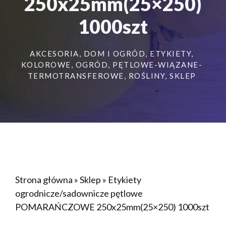
250x25mm(25×250)
1000szt
AKCESORIA
,
DOM I OGRÓD
,
ETYKIETY
,
KOLOROWE
,
OGRÓD
,
PĘTLOWE-WIĄZANE-
TERMOTRANSFEROWE
,
ROŚLINY
,
SKLEP
Strona główna
»
Sklep
»
Etykiety
ogrodnicze/sadownicze pętlowe
POMARAŃCZOWE 250x25mm(25×250) 1000szt