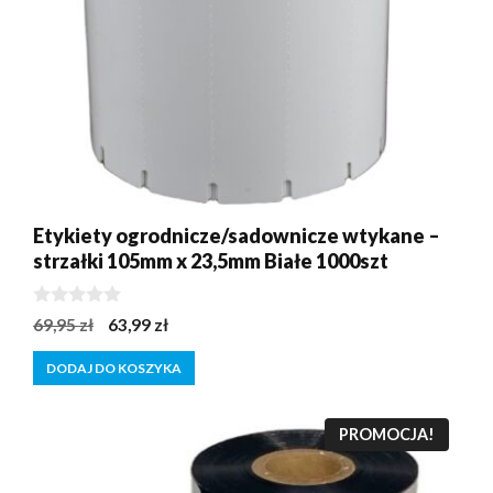
Etykiety ogrodnicze/sadownicze wtykane –
strzałki 105mm x 23,5mm Białe 1000szt
0
Pierwotna
Aktualna
69,95
zł
63,99
zł
z
cena
cena
5
DODAJ DO KOSZYKA
wynosiła:
wynosi:
69,95 zł.
63,99 zł.
PROMOCJA!