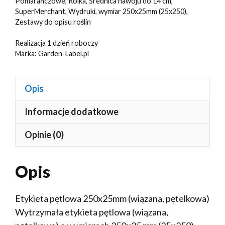
Pomarańczowe
,
Rolka
,
Średnica nawoju do 14 cm
,
SuperMerchant
,
Wydruki
,
wymiar 250x25mm (25x250)
,
Zestawy do opisu roślin
Realizacja 1 dzień roboczy
Marka:
Garden-Label.pl
Opis
Informacje dodatkowe
Opinie (0)
Opis
Etykieta pętlowa 250x25mm (wiązana, pętelkowa)
Wytrzymała etykieta pętlowa (wiązana,