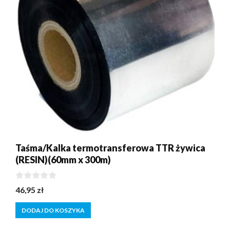
Taśma/Kalka termotransferowa TTR żywica
(RESIN)(60mm x 300m)
0
46,95
zł
z
5
DODAJ DO KOSZYKA