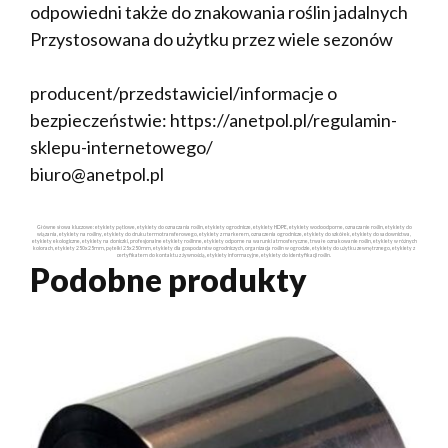
odpowiedni także do znakowania roślin jadalnych
Przystosowana do użytku przez wiele sezonów
producent/przedstawiciel/informacje o
bezpieczeństwie: https://anetpol.pl/regulamin-
sklepu-internetowego/
biuro@anetpol.pl
Główne słowa kluczowe: etykiety pętlowe, etykiety do oznaczania roślin, etykiety ogrodnicze, etykiety HDPE, etykiety wodoodporne, oznaczanie roślin, etykiety do
wiązania, etykiety na rośliny, etykiety do druku termotransferowego, etykiety z markerem, oznaczenia ogrodnicze, etykiety do szkółek, etykiety do sadownictwa,
etykiety ekologiczne, etykiety na doniczki, profesjonalne etykiety roślinne, etykiety odporne na warunki atmosferyczne, trwałe oznakowanie roślin, etykiety w różnych
kolorach, etykiety 250x25mm, pętelki 25x250mm, etykiety dla gospodarstw ogrodniczych, organizacja roślin w ogrodzie, etykiety do użytku zewnętrznego, etykiety z
certyfikatem do kontaktu z żywnością, etykiety informacyjne, etykiety do identyfikacji roślin.
Podobne produkty