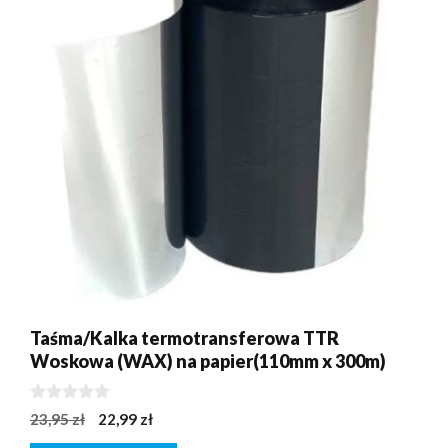
Taśma/Kalka termotransferowa TTR
Woskowa (WAX) na papier(110mm x 300m)
0
Pierwotna
Aktualna
23,95
zł
22,99
zł
z
cena
cena
5