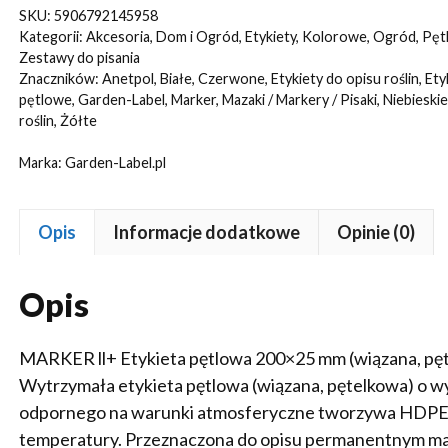
Etykiety
SKU:
5906792145958
5
Kategorii:
Akcesoria
,
Dom i Ogród
,
Etykiety
,
Kolorowe
,
Ogród
,
Pęt
KOLORY
Zestawy do pisania
Znaczników:
Anetpol
,
Białe
,
Czerwone
,
Etykiety do opisu roślin
,
Ety
pętlowe
pętlowe
,
Garden-Label
,
Marker
,
Mazaki / Markery / Pisaki
,
Niebieskie
do
roślin
,
Żółte
opisu
Marka:
Garden-Label.pl
roślin
200x25mm
(25x200)
Opis
Informacje dodatkowe
Opinie (0)
500szt
Opis
MARKER ll+ Etykieta pętlowa 200×25 mm (wiązana, pę
Wytrzymała etykieta pętlowa (wiązana, pętelkowa) o 
odpornego na warunki atmosferyczne tworzywa HDPE –
temperatury. Przeznaczona do opisu permanentnym m