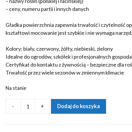
– nazwy roślin (polskiej i łacińskiej)
– ceny, numeru partii i innych danych
Gładka powierzchnia zapewnia trwałość i czytelność o
kształtowi mocowanie jest szybkie i nie wymaga narzędz
Kolory: biały, czerwony, żółty, niebieski, zielony
Idealne do ogrodów, szkółek i profesjonalnych gospod
Certyfikat do kontaktu z żywnością – bezpieczne dla roś
Trwałość przez wiele sezonów w zmiennym klimacie
Na stanie
-
+
Dodaj do koszyka
ilość
MARKER
ll+