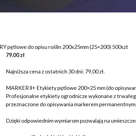
Y pętlowe do opisu roślin 200x25mm (25×200) 500szt
79,00
zł
Najniższa cena z ostatnich 30 dni:
79,00
zł
.
MARKER ll+ Etykiety pętlowe 200×25 mm (do opisywan
Profesjonalne etykiety ogrodnicze wykonane z trwał
przeznaczone do opisywania markerem permanentnym
Dzięki odpowiednim wymiarom pozwalają na umieszcze