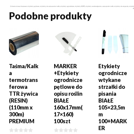
Główne słowa kluczowe: etykiety pętlowe, etykiety do oznaczania roślin, etykiety ogrodnicze, etykiety HDPE, etykiety wodoodporne, oznaczanie roślin, etykiety do wiązania, etyk
d
Podobne produkty
DODAJ DO
DODAJ DO
DODAJ DO
KOSZYKA
KOSZYKA
KOSZYKA
Taśma/Kalk
MARKER
Etykiety
a
+Etykiety
ogrodnicze
termotrans
ogrodnicze
wtykane
ferowa
pętlowe do
strzałki do
TTR żywica
opisu roślin
pisania
(RESIN)
BIAŁE
BIAŁE
(110mm x
160x17mm(
105×23,5m
300m)
17×160)
m
PREMIUM
100szt
100+MARK
ER