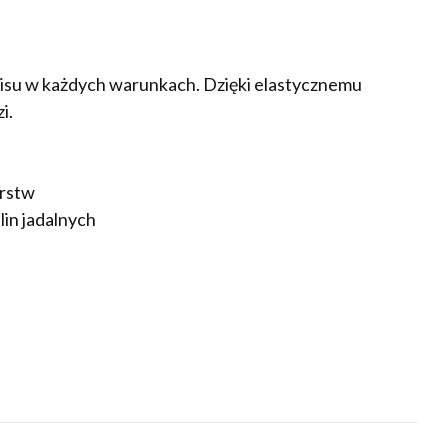
pisu w każdych warunkach. Dzięki elastycznemu
i.
arstw
lin jadalnych