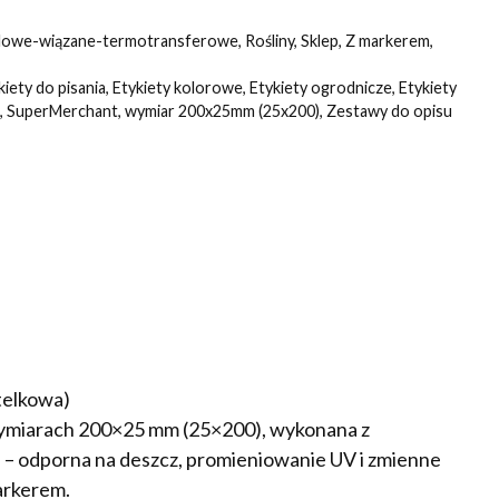
lowe-wiązane-termotransferowe
,
Rośliny
,
Sklep
,
Z markerem
,
kiety do pisania
,
Etykiety kolorowe
,
Etykiety ogrodnicze
,
Etykiety
,
SuperMerchant
,
wymiar 200x25mm (25x200)
,
Zestawy do opisu
telkowa)
wymiarach 200×25 mm (25×200), wykonana z
 odporna na deszcz, promieniowanie UV i zmienne
arkerem.