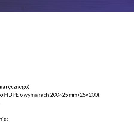
ia ręcznego)
ego HDPE o wymiarach 200×25 mm (25×200),
.
nie: