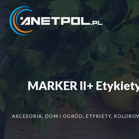
Przejdź
do
treści
MARKER ll+ Etykiet
AKCESORIA
,
DOM I OGRÓD
,
ETYKIETY
,
KOLORO