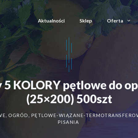
Aktualności
Sklep
Oferta
y 5 KOLORY pętlowe do op
(25×200) 500szt
WE
,
OGRÓD
,
PĘTLOWE-WIĄZANE-TERMOTRANSFERO
PISANIA