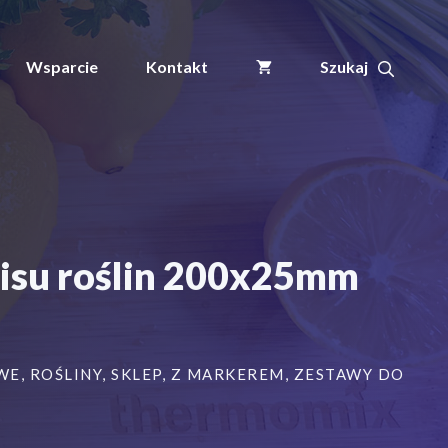
ll+
Etykiety
5
Wsparcie
Kontakt
KOLORY
pętlowe
do
opisu
roślin
200x25mm
(25x200)
500szt
isu roślin 200x25mm
WE
,
ROŚLINY
,
SKLEP
,
Z MARKEREM
,
ZESTAWY DO