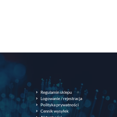
tna
a
a:
.
Regulamin sklepu
Logowanie / rejestracja
Polityka prywatności
Cennik wysyłek