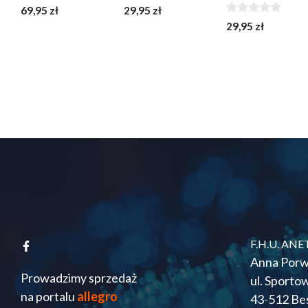
0
0
69,95
zł
29,95
zł
z
z
0
29,95
zł
5
5
z
5
F.H.U. ANE
Anna Porw
Prowadzimy sprzedaż
ul. Sporto
na portalu
allegro
43-512 Be