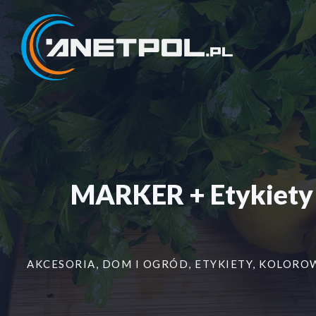
Przejdź
do
treści
MARKER + Etykiety
AKCESORIA
,
DOM I OGRÓD
,
ETYKIETY
,
KOLORO