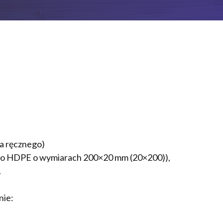
a ręcznego)
ego HDPE o wymiarach 200×20 mm (20×200)),
.
nie: