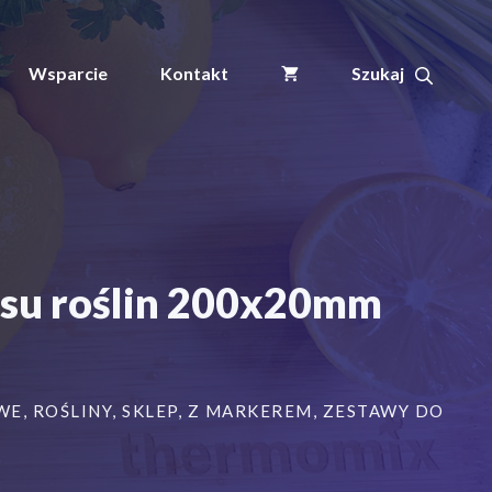
+
Etykiety
8
Wsparcie
Kontakt
KOLORY
pętlowe
do
opisu
roślin
200x20mm
(20x200)
800szt
su roślin 200x20mm
WE
,
ROŚLINY
,
SKLEP
,
Z MARKEREM
,
ZESTAWY DO