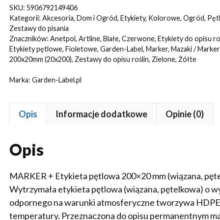
Etykiety
SKU:
5906792149406
8
Kategorii:
Akcesoria
,
Dom i Ogród
,
Etykiety
,
Kolorowe
,
Ogród
,
Pęt
KOLORY
Zestawy do pisania
Znaczników:
Anetpol
,
Artline
,
Białe
,
Czerwone
,
Etykiety do opisu ro
pętlowe
Etykiety pętlowe
,
Fioletowe
,
Garden-Label
,
Marker
,
Mazaki / Markery
do
200x20mm (20x200)
,
Zestawy do opisu roślin
,
Zielone
,
Żółte
opisu
Marka:
Garden-Label.pl
roślin
200x20mm
(20x200)
Opis
Informacje dodatkowe
Opinie (0)
800szt
Opis
MARKER + Etykieta pętlowa 200×20 mm (wiązana, pęt
Wytrzymała etykieta pętlowa (wiązana, pętelkowa) o 
odpornego na warunki atmosferyczne tworzywa HDPE –
temperatury. Przeznaczona do opisu permanentnym m