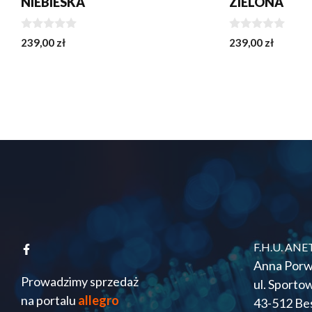
NIEBIESKA
ZIELONA
0
0
239,00
zł
239,00
zł
z
z
5
5
F.H.U. ANE
Anna Porw
Prowadzimy sprzedaż
ul. Sporto
na portalu
allegro
43-512 Be