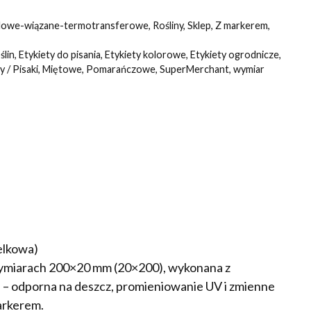
lowe-wiązane-termotransferowe
,
Rośliny
,
Sklep
,
Z markerem
,
ślin
,
Etykiety do pisania
,
Etykiety kolorowe
,
Etykiety ogrodnicze
,
 / Pisaki
,
Miętowe
,
Pomarańczowe
,
SuperMerchant
,
wymiar
elkowa)
wymiarach 200×20 mm (20×200), wykonana z
 odporna na deszcz, promieniowanie UV i zmienne
arkerem.