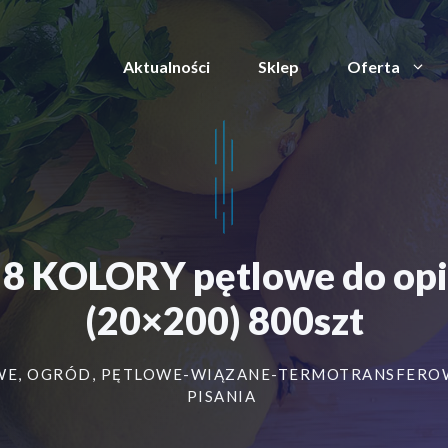
Aktualności
Sklep
Oferta
 8 KOLORY pętlowe do opi
(20×200) 800szt
WE
,
OGRÓD
,
PĘTLOWE-WIĄZANE-TERMOTRANSFERO
PISANIA