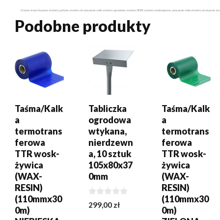
Główne słowa kluczowe: etykiety pętlowe, etykiety do oznaczania roślin, etykiety ogrodnicze, etykiety HDPE, etykiety wodoodporne, oznaczanie roślin, etykiety do wiązania, et
Podobne produkty
DODAJ DO
DODAJ DO
DODAJ DO
KOSZYKA
KOSZYKA
KOSZYKA
Taśma/Kalk
Tabliczka
Taśma/Kalk
a
ogrodowa
a
termotrans
wtykana,
termotrans
ferowa
nierdzewn
ferowa
TTR wosk-
a, 10 sztuk
TTR wosk-
żywica
105x80x37
żywica
(WAX-
0mm
(WAX-
RESIN)
RESIN)
(110mmx30
(110mmx30
0
299,00
zł
0m)
0m)
z
5