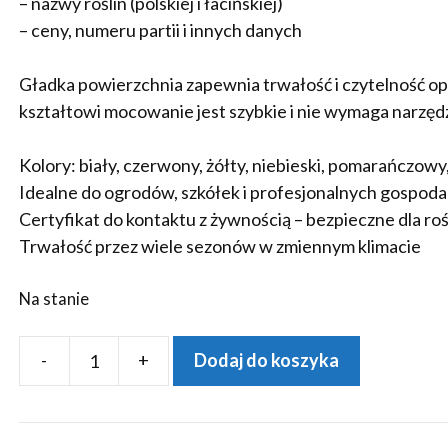
– nazwy roślin (polskiej i łacińskiej)
– ceny, numeru partii i innych danych
Gładka powierzchnia zapewnia trwałość i czytelność o
kształtowi mocowanie jest szybkie i nie wymaga narzędz
Kolory: biały, czerwony, żółty, niebieski, pomarańczowy,
Idealne do ogrodów, szkółek i profesjonalnych gospod
Certyfikat do kontaktu z żywnością – bezpieczne dla roś
Trwałość przez wiele sezonów w zmiennym klimacie
Na stanie
-
+
Dodaj do koszyka
ilość
MARKER
+