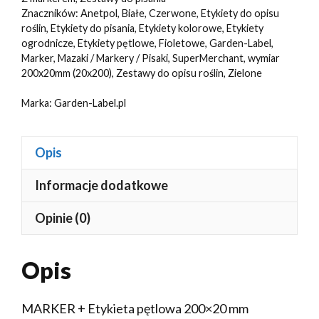
pętlowe
Znaczników:
Anetpol
,
Białe
,
Czerwone
,
Etykiety do opisu
do
roślin
,
Etykiety do pisania
,
Etykiety kolorowe
,
Etykiety
opisu
ogrodnicze
,
Etykiety pętlowe
,
Fioletowe
,
Garden-Label
,
Marker
,
Mazaki / Markery / Pisaki
,
SuperMerchant
,
wymiar
roślin
200x20mm (20x200)
,
Zestawy do opisu roślin
,
Zielone
200x20mm
(20x200)
Marka:
Garden-Label.pl
600szt
Opis
Informacje dodatkowe
Opinie (0)
Opis
MARKER + Etykieta pętlowa 200×20 mm