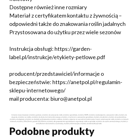
Dostępne również inne rozmiary
Materiał z certyfikatem kontaktu z żywnością –
odpowiedni także do znakowania roślin jadalnych
Przystosowana do użytku przez wiele sezonów
Instrukcja obsługi: https://garden-
label.pl/instrukcje/etykiety-petlowe.pdf
producent/przedstawiciel/informacje o
bezpieczeństwie: https://anetpol.pl/regulamin-
sklepu-internetowego/
mail producenta: biuro@anetpol.pl
Główne słowa kluczowe: etykiety pętlowe, etykiety do oznaczania roślin, etykiety ogrodnicze, etykiety HDPE, etykiety wodoodporne, oznaczanie roślin, etykiety do
wiązania, etykiety na rośliny, etykiety do druku termotransferowego, etykiety z markerem, oznaczenia ogrodnicze, etykiety do szkółek, etykiety do sadownictwa,
etykiety ekologiczne, etykiety na doniczki, profesjonalne etykiety roślinne, etykiety odporne na warunki atmosferyczne, trwałe oznakowanie roślin, etykiety w różnych
kolorach, etykiety 200x20mm, pętelki 20x200mm, etykiety dla gospodarstw ogrodniczych, organizacja roślin w ogrodzie, etykiety do użytku zewnętrznego, etykiety z
certyfikatem do kontaktu z żywnością, etykiety informacyjne, etykiety do identyfikacji roślin.
Podobne produkty