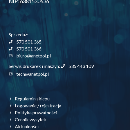
NIP: 6381530636
Sprzedaż:
570 501 365
570 501 366
biuro@anetpol.pl
535 443 109
Serwis drukarek i maszyn:
tech@anetpol.pl
Regulamin sklepu
Logowanie / rejestracja
Polityka prywatności
Cennik wysyłek
Aktualności