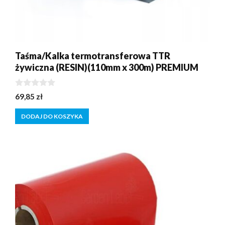
Taśma/Kalka termotransferowa TTR
żywiczna (RESIN)(110mm x 300m) PREMIUM
0
69,85
zł
z
5
DODAJ DO KOSZYKA