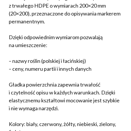
z trwałego HDPE o wymiarach 200×20 mm
(20×200), przeznaczone do opisywania markerem
permanentnym.
Dzięki odpowiednim wymiarom pozwalają
na umieszczenie:
– nazwy roślin (polskiej i łacińskiej)
– ceny, numeru partii i innych danych
Gładka powierzchnia zapewnia trwałość
i czytelność opisu w każdych warunkach. Dzięki
elastycznemu kształtowi mocowanie jest szybkie
i nie wymaga narzędzi.
Kolory: biały, czerwony, żółty, niebieski, zielony,