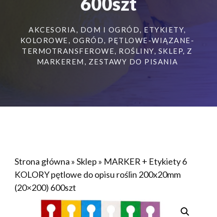
600szt
AKCESORIA
,
DOM I OGRÓD
,
ETYKIETY
,
KOLOROWE
,
OGRÓD
,
PĘTLOWE-WIĄZANE-
TERMOTRANSFEROWE
,
ROŚLINY
,
SKLEP
,
Z
MARKEREM
,
ZESTAWY DO PISANIA
Strona główna
»
Sklep
»
MARKER + Etykiety 6
KOLORY pętlowe do opisu roślin 200x20mm
(20×200) 600szt