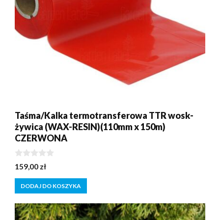
Taśma/Kalka termotransferowa TTR wosk-
żywica (WAX-RESIN)(110mm x 150m)
CZERWONA
0
159,00
zł
z
5
DODAJ DO KOSZYKA