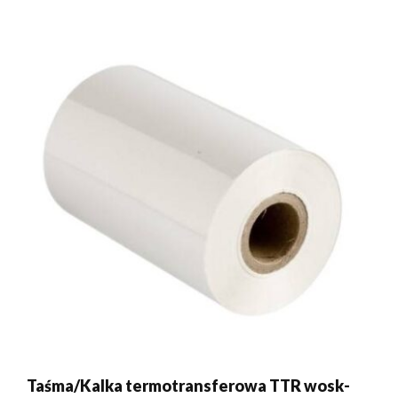
Taśma/Kalka termotransferowa TTR wosk-