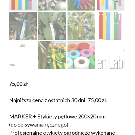
75,00
zł
Najniższa cena z ostatnich 30 dni:
75,00
zł
.
MARKER + Etykiety pętlowe 200×20 mm
(do opisywania ręcznego)
Profesjonalne etykiety ogrodnicze wykonane