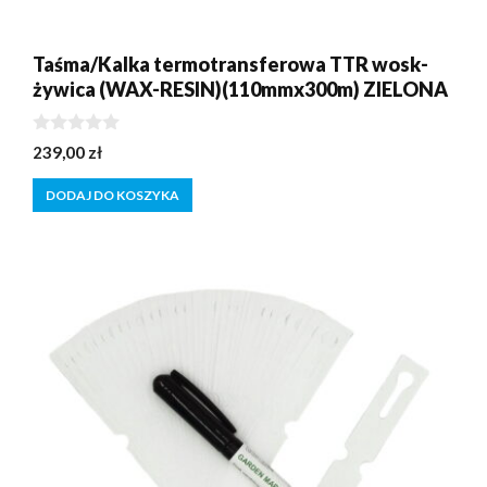
Taśma/Kalka termotransferowa TTR wosk-
żywica (WAX-RESIN)(110mmx300m) ZIELONA
0
239,00
zł
z
5
DODAJ DO KOSZYKA