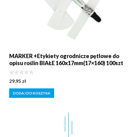
MARKER +Etykiety ogrodnicze pętlowe do
opisu roślin BIAŁE 160x17mm(17×160) 100szt
0
29,95
zł
z
5
DODAJ DO KOSZYKA