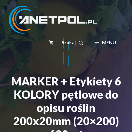
Przejdź
do
treści
MENU
MARKER + Etykiety 6
KOLORY pętlowe do
opisu roślin
200x20mm (20×200)