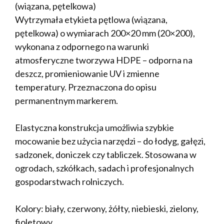
(wiązana, pętelkowa)
Wytrzymała etykieta pętlowa (wiązana,
pętelkowa) o wymiarach 200×20 mm (20×200),
wykonana z odpornego na warunki
atmosferyczne tworzywa HDPE – odporna na
deszcz, promieniowanie UV i zmienne
temperatury. Przeznaczona do opisu
permanentnym markerem.
Elastyczna konstrukcja umożliwia szybkie
mocowanie bez użycia narzędzi – do łodyg, gałęzi,
sadzonek, doniczek czy tabliczek. Stosowana w
ogrodach, szkółkach, sadach i profesjonalnych
gospodarstwach rolniczych.
Kolory: biały, czerwony, żółty, niebieski, zielony,
fioletowy