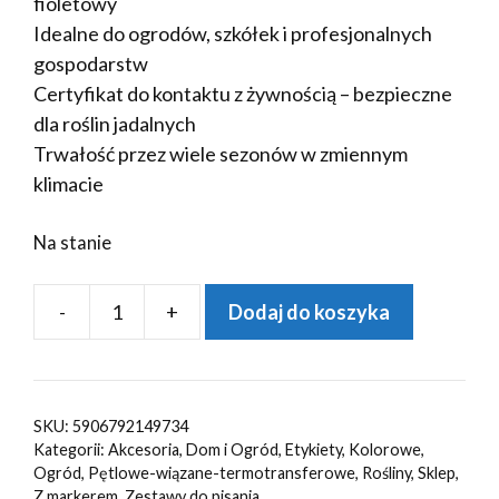
fioletowy
Idealne do ogrodów, szkółek i profesjonalnych
gospodarstw
Certyfikat do kontaktu z żywnością – bezpieczne
dla roślin jadalnych
Trwałość przez wiele sezonów w zmiennym
klimacie
Na stanie
-
+
Dodaj do koszyka
ilość
MARKER
+
Etykiety
SKU:
5906792149734
6
Kategorii:
Akcesoria
,
Dom i Ogród
,
Etykiety
,
Kolorowe
,
KOLORY
Ogród
,
Pętlowe-wiązane-termotransferowe
,
Rośliny
,
Sklep
,
Z markerem
,
Zestawy do pisania