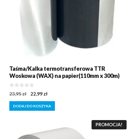
Taśma/Kalka termotransferowa TTR
Woskowa (WAX) na papier(110mm x 300m)
0
Pierwotna
Aktualna
23,95
zł
22,99
zł
z
cena
cena
5
DODAJ DO KOSZYKA
wynosiła:
wynosi:
23,95 zł.
22,99 zł.
PROMOCJA!