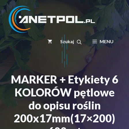
Przejdź
do
treści
MENU
MARKER + Etykiety 6
KOLORÓW pętlowe
do opisu roślin
200x17mm(17×200)