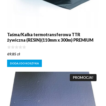
Taśma/Kalka termotransferowa TTR
żywiczna (RESIN)(110mm x 300m) PREMIUM
0
69,85
zł
z
5
DODAJ DO KOSZYKA
PROMOCJA!