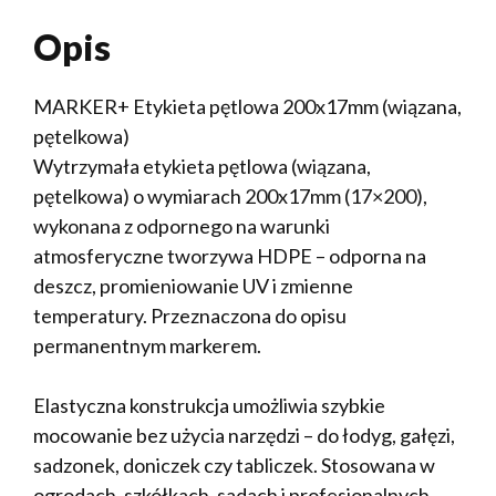
Opis
MARKER+ Etykieta pętlowa 200x17mm (wiązana,
pętelkowa)
Wytrzymała etykieta pętlowa (wiązana,
pętelkowa) o wymiarach 200x17mm (17×200),
wykonana z odpornego na warunki
atmosferyczne tworzywa HDPE – odporna na
deszcz, promieniowanie UV i zmienne
temperatury. Przeznaczona do opisu
permanentnym markerem.
Elastyczna konstrukcja umożliwia szybkie
mocowanie bez użycia narzędzi – do łodyg, gałęzi,
sadzonek, doniczek czy tabliczek. Stosowana w
ogrodach, szkółkach, sadach i profesjonalnych