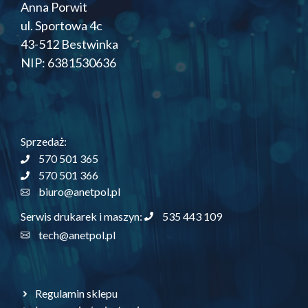
Anna Porwit
ul. Sportowa 4c
43-512 Bestwinka
NIP: 6381530636
Sprzedaż:
570 501 365
570 501 366
biuro@anetpol.pl
535 443 109
Serwis drukarek i maszyn:
tech@anetpol.pl
Regulamin sklepu