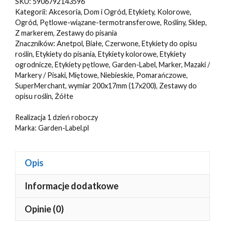
SKU:
5906792143596
6
Kategorii:
Akcesoria
,
Dom i Ogród
,
Etykiety
,
Kolorowe
,
KOLORÓW
Ogród
,
Pętlowe-wiązane-termotransferowe
,
Rośliny
,
Sklep
,
Z markerem
,
Zestawy do pisania
pętlowe
Znaczników:
Anetpol
,
Białe
,
Czerwone
,
Etykiety do opisu
do
roślin
,
Etykiety do pisania
,
Etykiety kolorowe
,
Etykiety
opisu
ogrodnicze
,
Etykiety pętlowe
,
Garden-Label
,
Marker
,
Mazaki /
Markery / Pisaki
,
Miętowe
,
Niebieskie
,
Pomarańczowe
,
roślin
SuperMerchant
,
wymiar 200x17mm (17x200)
,
Zestawy do
200x17mm(17x200)
opisu roślin
,
Żółte
600szt
Realizacja 1 dzień roboczy
Marka:
Garden-Label.pl
Opis
Informacje dodatkowe
Opinie (0)