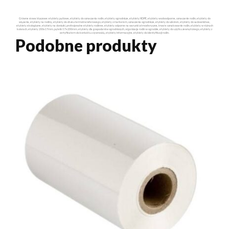
Główne słowa kluczowe: etykiety pętlowe, etykiety do oznaczania roślin, etykiety ogrodnicze, etykiety HDPE, etykiety wodoodporne, oznaczanie roślin, etykiety do
wiązania, etykiety na rośliny, etykiety do druku termotransferowego, etykiety z markerem, oznaczenia ogrodnicze, etykiety do szkółek, etykiety do sadownictwa,
etykiety ekologiczne, etykiety na doniczki, profesjonalne etykiety roślinne, etykiety odporne na warunki atmosferyczne, trwałe oznakowanie roślin, etykiety w różnych
kolorach, etykiety 200x17mm, pętelki 17x200mm, etykiety dla gospodarstw ogrodniczych, organizacja roślin w ogrodzie, etykiety do użytku zewnętrznego, etykiety z
certyfikatem do kontaktu z żywnością, etykiety informacyjne, etykiety do identyfikacji roślin.
Podobne produkty