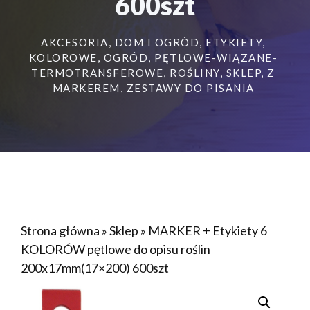
600szt
AKCESORIA
,
DOM I OGRÓD
,
ETYKIETY
,
KOLOROWE
,
OGRÓD
,
PĘTLOWE-WIĄZANE-
TERMOTRANSFEROWE
,
ROŚLINY
,
SKLEP
,
Z
MARKEREM
,
ZESTAWY DO PISANIA
Strona główna
»
Sklep
»
MARKER + Etykiety 6
KOLORÓW pętlowe do opisu roślin
200x17mm(17×200) 600szt