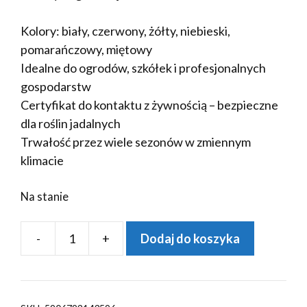
Kolory: biały, czerwony, żółty, niebieski,
pomarańczowy, miętowy
Idealne do ogrodów, szkółek i profesjonalnych
gospodarstw
Certyfikat do kontaktu z żywnością – bezpieczne
dla roślin jadalnych
Trwałość przez wiele sezonów w zmiennym
klimacie
Na stanie
-
+
Dodaj do koszyka
ilość
MARKER
+
Etykiety