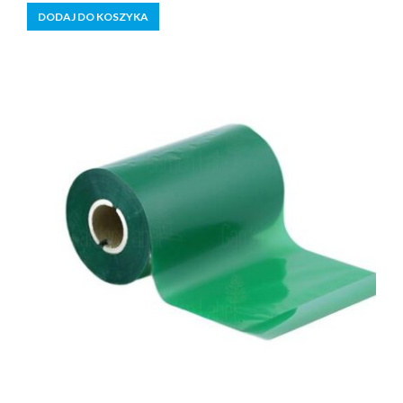
cena
cena
5
DODAJ DO KOSZYKA
wynosiła:
wynosi:
105,00 zł.
95,99 zł.