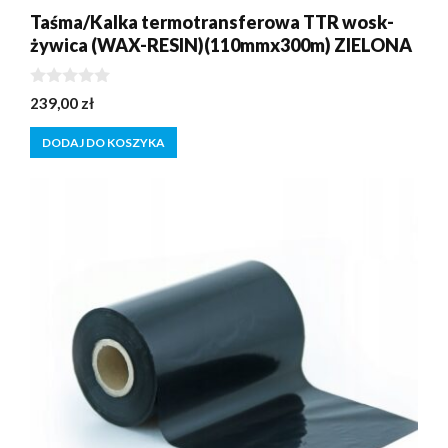
Taśma/Kalka termotransferowa TTR wosk-
żywica (WAX-RESIN)(110mmx300m) ZIELONA
0
239,00
zł
z
5
DODAJ DO KOSZYKA