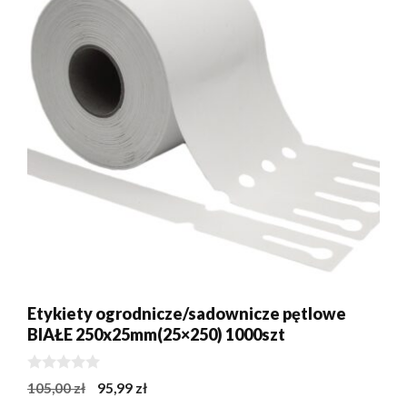
Etykiety ogrodnicze/sadownicze pętlowe
BIAŁE 250x25mm(25×250) 1000szt
0
Pierwotna
Aktualna
105,00
zł
95,99
zł
z