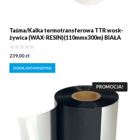
Taśma/Kalka termotransferowa TTR wosk-
żywica (WAX-RESIN)(110mmx300m) BIAŁA
0
239,00
zł
z
5
DODAJ DO KOSZYKA
PROMOCJA!