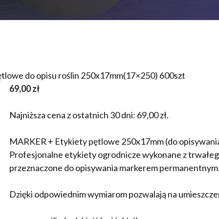
tlowe do opisu roślin 250x17mm(17×250) 600szt
69,00
zł
Najniższa cena z ostatnich 30 dni:
69,00
zł
.
MARKER + Etykiety pętlowe 250x17mm (do opisywania
Profesjonalne etykiety ogrodnicze wykonane z trwał
przeznaczone do opisywania markerem permanentnym
Dzięki odpowiednim wymiarom pozwalają na umieszcze