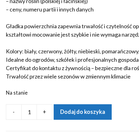
– nazwy roślin (polskiej i łacińskiej)
– ceny, numeru partii i innych danych
Gładka powierzchnia zapewnia trwałość i czytelność o
kształtowi mocowanie jest szybkie i nie wymaga narzędz
Kolory: biały, czerwony, żółty, niebieski, pomarańczow
Idealne do ogrodów, szkółek i profesjonalnych gospod
Certyfikat do kontaktu z żywnością – bezpieczne dla roś
Trwałość przez wiele sezonów w zmiennym klimacie
Na stanie
-
+
Dodaj do koszyka
ilość
MARKER
+