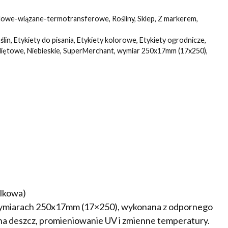
lowe-wiązane-termotransferowe
,
Rośliny
,
Sklep
,
Z markerem
,
ślin
,
Etykiety do pisania
,
Etykiety kolorowe
,
Etykiety ogrodnicze
,
iętowe
,
Niebieskie
,
SuperMerchant
,
wymiar 250x17mm (17x250)
,
lkowa)
 wymiarach 250x17mm (17×250), wykonana z odpornego
 deszcz, promieniowanie UV i zmienne temperatury.