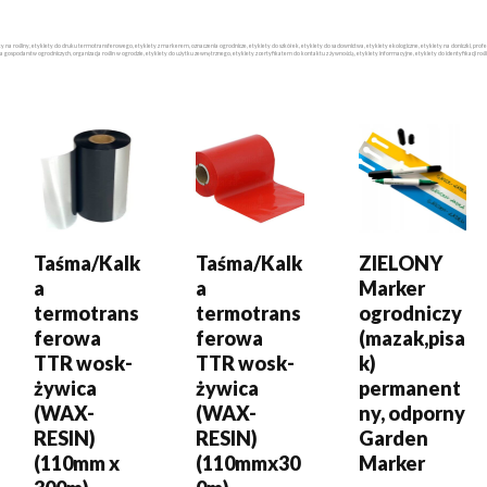
iety na rośliny, etykiety do druku termotransferowego, etykiety z markerem, oznaczenia ogrodnicze, etykiety do szkółek, etykiety do sadownictwa, etykiety ekologiczne, etykiety na doniczki, p
la gospodarstw ogrodniczych, organizacja roślin w ogrodzie, etykiety do użytku zewnętrznego, etykiety z certyfikatem do kontaktu z żywnością, etykiety informacyjne, etykiety do identyfikacji rośli
DODAJ DO
DODAJ DO
DODAJ DO
KOSZYKA
KOSZYKA
KOSZYKA
Taśma/Kalk
Taśma/Kalk
ZIELONY
a
a
Marker
termotrans
termotrans
ogrodniczy
ferowa
ferowa
(mazak,pisa
TTR wosk-
TTR wosk-
k)
żywica
żywica
permanent
(WAX-
(WAX-
ny, odporny
RESIN)
RESIN)
Garden
(110mm x
(110mmx30
Marker