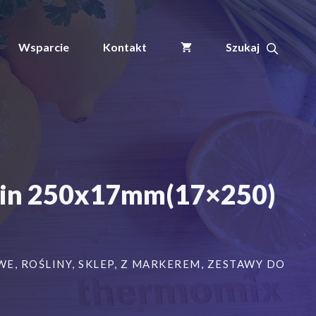
+
Etykiety
6
Wsparcie
Kontakt
KOL.
pętlowe
do
opisu
roślin
250x17mm(17x250)
600szt
ślin 250x17mm(17×250)
WE
,
ROŚLINY
,
SKLEP
,
Z MARKEREM
,
ZESTAWY DO