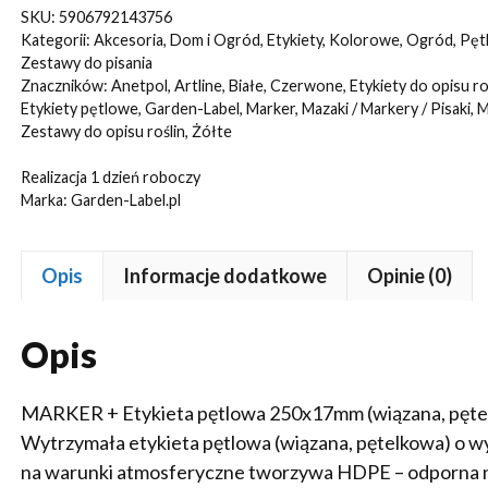
Etykiety
SKU:
5906792143756
6
Kategorii:
Akcesoria
,
Dom i Ogród
,
Etykiety
,
Kolorowe
,
Ogród
,
Pęt
KOL.
Zestawy do pisania
Znaczników:
Anetpol
,
Artline
,
Białe
,
Czerwone
,
Etykiety do opisu ro
pętlowe
Etykiety pętlowe
,
Garden-Label
,
Marker
,
Mazaki / Markery / Pisaki
,
M
do
Zestawy do opisu roślin
,
Żółte
opisu
Realizacja 1 dzień roboczy
roślin
Marka:
Garden-Label.pl
250x17mm(17x250)
600szt
Opis
Informacje dodatkowe
Opinie (0)
Opis
MARKER + Etykieta pętlowa 250x17mm (wiązana, pęte
Wytrzymała etykieta pętlowa (wiązana, pętelkowa) o
na warunki atmosferyczne tworzywa HDPE – odporna na