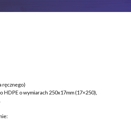
 ręcznego)
ego HDPE o wymiarach 250x17mm (17×250),
.
nie: