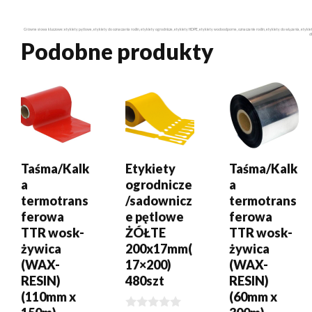
Główne słowa kluczowe: etykiety pętlowe, etykiety do oznaczania roślin, etykiety ogrodnicze, etykiety HDPE, etykiety wodoodporne, oznaczanie roślin, etykiety do wiązania, etyk
d
Podobne produkty
DODAJ DO
DODAJ DO
DODAJ DO
KOSZYKA
KOSZYKA
KOSZYKA
Taśma/Kalk
Etykiety
Taśma/Kalk
a
ogrodnicze
a
termotrans
/sadownicz
termotrans
ferowa
e pętlowe
ferowa
TTR wosk-
ŻÓŁTE
TTR wosk-
żywica
200x17mm(
żywica
(WAX-
17×200)
(WAX-
RESIN)
480szt
RESIN)
(110mm x
(60mm x