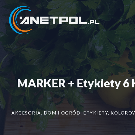
Przejdź
do
treści
MARKER + Etykiety 6 
AKCESORIA
,
DOM I OGRÓD
,
ETYKIETY
,
KOLORO