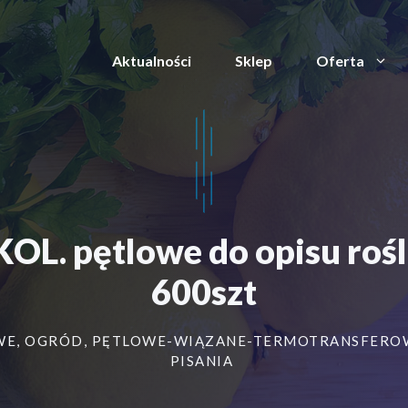
Aktualności
Sklep
Oferta
KOL. pętlowe do opisu ro
600szt
WE
,
OGRÓD
,
PĘTLOWE-WIĄZANE-TERMOTRANSFERO
PISANIA