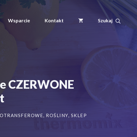
ogrodnicze/sadownicze
pętlowe
CZERWONE
Wsparcie
Kontakt
160x17mm(17x160)
500szt
lowe CZERWONE
t
MOTRANSFEROWE
,
ROŚLINY
,
SKLEP