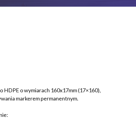
ego HDPE o wymiarach 160x17mm (17×160),
sywania markerem permanentnym.
nie: