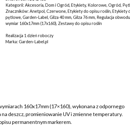
CZERWONE
Kategorii:
Akcesoria
,
Dom i Ogród
,
Etykiety
,
Kolorowe
,
Ogród
,
Pęt
160x17mm(17x160)
Znaczników:
Anetpol
,
Czerwone
,
Etykiety do opisu roślin
,
Etykiety 
pętlowe
,
Garden-Label
,
Gilza 40 mm
,
Gilza 76 mm
,
Regulacja obwod
500szt
wymiar 160x17mm (17x160)
,
Zestawy do opisu roślin
Realizacja 1 dzień roboczy
Marka:
Garden-Label.pl
o wymiarach 160x17mm (17×160), wykonana z odpornego
na deszcz, promieniowanie UV i zmienne temperatury.
 opisu permanentnym markerem.