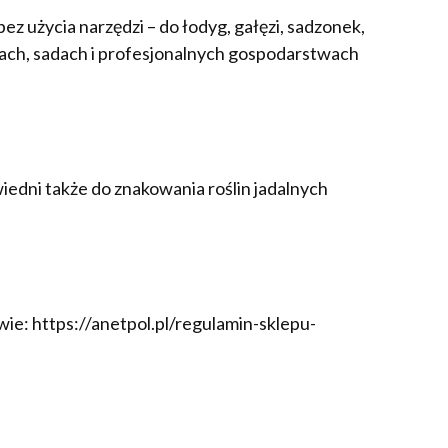
z użycia narzędzi – do łodyg, gałęzi, sadzonek,
kach, sadach i profesjonalnych gospodarstwach
iedni także do znakowania roślin jadalnych
ie: https://anetpol.pl/regulamin-sklepu-