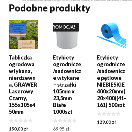
Główne słowa kluczowe: etykiety ogrodnicze, etykiety pętelkowe, etykiety sadownicze, czerwone etykiety, etykiety do druku termotransferowego, etykiety odporne 
Podobne produkty
DODAJ DO
DODAJ DO
DODAJ DO
KOSZYKA
KOSZYKA
KOSZYKA
PROMOCJA!
Tabliczka
Etykiety
Etykiety
ogrodowa
ogrodnicze
ogrodnicze
wtykana,
/sadownicz
/sadownicz
nierdzewn
e wtykane
e pętlowe
a, GRAWER
– strzałki
NIEBIESKIE
Laserowy
105mm x
400x20mm(
Czarny,
23,5mm
20×400)(41-
155x105x4
Białe
161) 500szt
50mm
1000szt
0
129,00
zł
z
0
0
Pierwotna
150,00
zł
69,95
zł
5
z
z