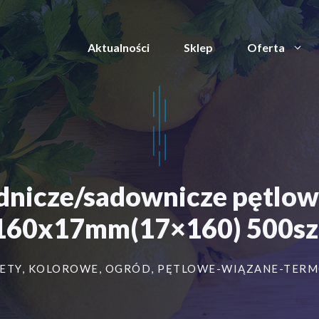
Aktualności
Sklep
Oferta
odnicze/sadownicze pęt
160x17mm(17×160) 500sz
ETY
,
KOLOROWE
,
OGRÓD
,
PĘTLOWE-WIĄZANE-TER