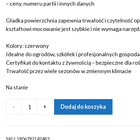
– ceny, numeru partii i innych danych
Gładka powierzchnia zapewnia trwałość i czytelność o
kształtowi mocowanie jest szybkie i nie wymaga narzędz
Kolory: czerwony
Idealne do ogrodów, szkółek i profesjonalnych gospod
Certyfikat do kontaktu z żywnością – bezpieczne dla roś
Trwałość przez wiele sezonów w zmiennym klimacie
Na stanie
-
+
Dodaj do koszyka
ilość
Etykiety
ogrodnicze/sadownicze
pętlowe
SKU:
5906792142483