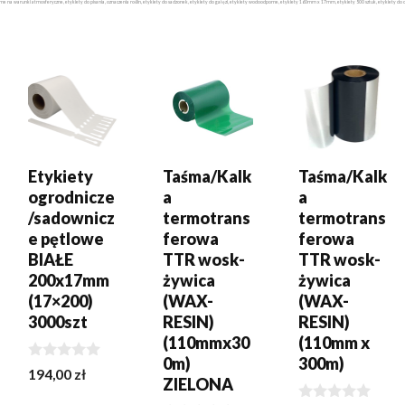
na warunki atmosferyczne, etykiety do pisania, oznaczenia roślin, etykiety do sadzonek, etykiety do gałęzi, etykiety wodoodporne, etykiety 160mm x 17mm, etykiety 500 sztuk, etykiety do oznac
DODAJ DO
DODAJ DO
DODAJ DO
KOSZYKA
KOSZYKA
KOSZYKA
Etykiety
Taśma/Kalk
Taśma/Kalk
ogrodnicze
a
a
/sadownicz
termotrans
termotrans
e pętlowe
ferowa
ferowa
BIAŁE
TTR wosk-
TTR wosk-
200x17mm
żywica
żywica
(17×200)
(WAX-
(WAX-
3000szt
RESIN)
RESIN)
(110mmx30
(110mm x
0m)
300m)
0
194,00
zł
ZIELONA
z
5