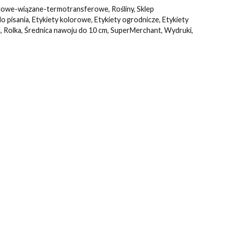
lowe-wiązane-termotransferowe
,
Rośliny
,
Sklep
do pisania
,
Etykiety kolorowe
,
Etykiety ogrodnicze
,
Etykiety
u
,
Rolka
,
Średnica nawoju do 10 cm
,
SuperMerchant
,
Wydruki
,