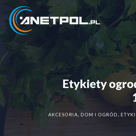
Przejdź
do
treści
Etykiety ogr
AKCESORIA
,
DOM I OGRÓD
,
ETYKI