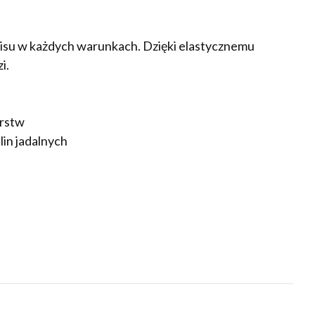
pisu w każdych warunkach. Dzięki elastycznemu
i.
arstw
lin jadalnych