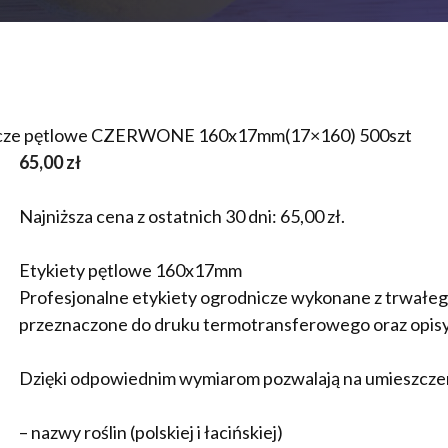
nicze pętlowe CZERWONE 160x17mm(17×160) 500szt
65,00
zł
Najniższa cena z ostatnich 30 dni:
65,00
zł
.
Etykiety pętlowe 160x17mm
Profesjonalne etykiety ogrodnicze wykonane z trwał
przeznaczone do druku termotransferowego oraz opi
Dzięki odpowiednim wymiarom pozwalają na umieszcze
– nazwy roślin (polskiej i łacińskiej)