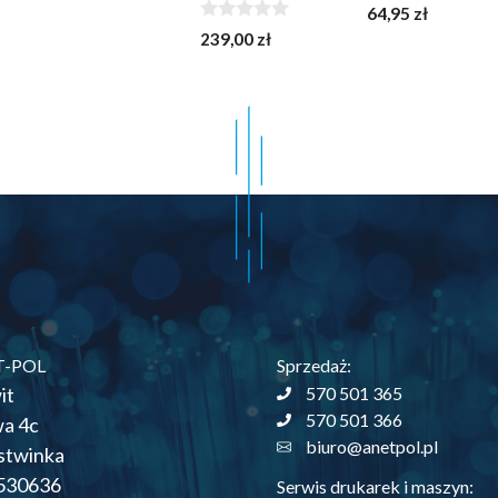
0
64,95
zł
z
0
239,00
zł
5
z
5
T-POL
Sprzedaż:
it
570 501 365
570 501 366
wa 4c
biuro@anetpol.pl
stwinka
530636
Serwis drukarek i maszyn: