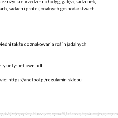
z użycia narzędzi – do łodyg, gałęzi, sadzonek,
kach, sadach i profesjonalnych gospodarstwach
iedni także do znakowania roślin jadalnych
/etykiety-petlowe.pdf
ie: https://anetpol.pl/regulamin-sklepu-
iety na rośliny, etykiety do druku termotransferowego, etykiety z markerem, oznaczenia ogrodnicze, etykiety do szkółek, etykiety do sadownictwa, etykiety ekologiczne, etykiety na doniczki, p
la gospodarstw ogrodniczych, organizacja roślin w ogrodzie, etykiety do użytku zewnętrznego, etykiety z certyfikatem do kontaktu z żywnością, etykiety informacyjne, etykiety do identyfikacji rośli