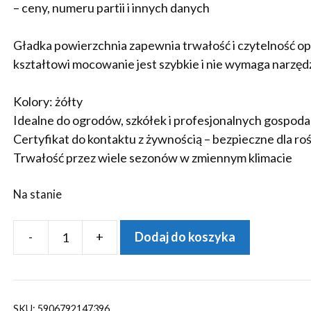
– ceny, numeru partii i innych danych
Gładka powierzchnia zapewnia trwałość i czytelność o
kształtowi mocowanie jest szybkie i nie wymaga narzędz
Kolory: żółty
Idealne do ogrodów, szkółek i profesjonalnych gospod
Certyfikat do kontaktu z żywnością – bezpieczne dla roś
Trwałość przez wiele sezonów w zmiennym klimacie
Na stanie
-
+
Dodaj do koszyka
ilość
Etykiety
ogrodnicze/sadownicze
pętlowe
SKU:
5906792147396