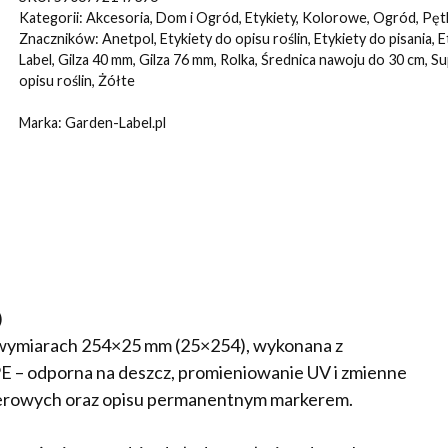
ŻÓŁTE
Kategorii:
Akcesoria
,
Dom i Ogród
,
Etykiety
,
Kolorowe
,
Ogród
,
Pęt
254x25mm(25x254)
Znaczników:
Anetpol
,
Etykiety do opisu roślin
,
Etykiety do pisania
,
E
Label
,
Gilza 40 mm
,
Gilza 76 mm
,
Rolka
,
Średnica nawoju do 30 cm
,
Su
5000szt
opisu roślin
,
Żółte
Marka:
Garden-Label.pl
)
o wymiarach 254×25 mm (25×254), wykonana z
– odporna na deszcz, promieniowanie UV i zmienne
ferowych oraz opisu permanentnym markerem.