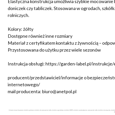
Elastyczna konstrukcja umożliwia szybkie mocowanie be
doniczek czy tabliczek. Stosowana w ogrodach, szkół
rolniczych.
Kolory: żółty
Dostępne również inne rozmiary
Materiał z certyfikatem kontaktu z żywnością – odpow
Przystosowana do użytku przez wiele sezonów
Instrukcja obsługi: https://garden-label.pl/instrukcje
producent/przedstawiciel/informacje o bezpieczeństw
internetowego/
mail producenta: biuro@anetpol.pl
Główne słowa kluczowe: etykiety pętlowe, etykiety do oznaczania roślin, etykiety ogrodnicze, etykiety HDPE, etykiety wodoodporne, oznaczanie roślin, etykiety do wiązania, etyk
d