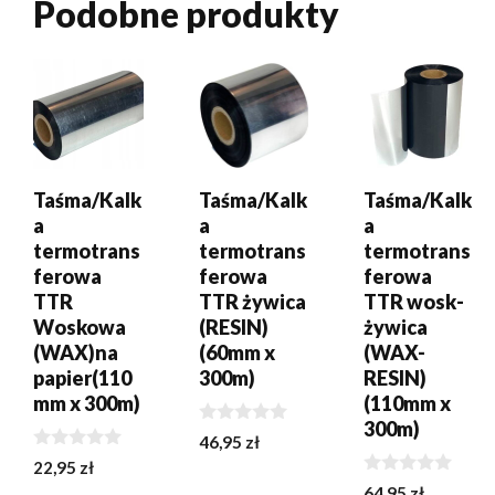
Podobne produkty
DODAJ DO
DODAJ DO
DODAJ DO
KOSZYKA
KOSZYKA
KOSZYKA
Taśma/Kalk
Taśma/Kalk
Taśma/Kalk
a
a
a
termotrans
termotrans
termotrans
ferowa
ferowa
ferowa
TTR
TTR żywica
TTR wosk-
Woskowa
(RESIN)
żywica
(WAX)na
(60mm x
(WAX-
papier(110
300m)
RESIN)
mm x 300m)
(110mm x
300m)
0
46,95
zł
z
0
22,95
zł
5
z
0
64,95
zł
5