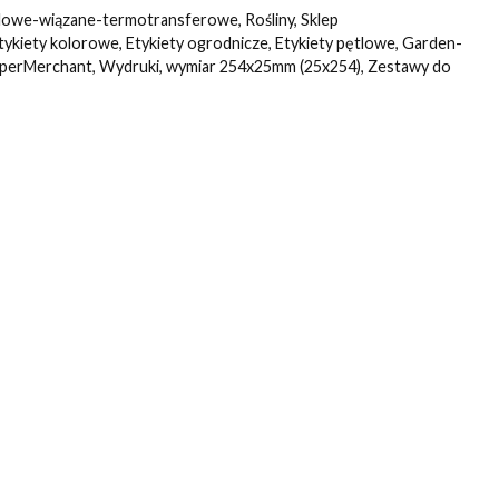
lowe-wiązane-termotransferowe
,
Rośliny
,
Sklep
tykiety kolorowe
,
Etykiety ogrodnicze
,
Etykiety pętlowe
,
Garden-
perMerchant
,
Wydruki
,
wymiar 254x25mm (25x254)
,
Zestawy do