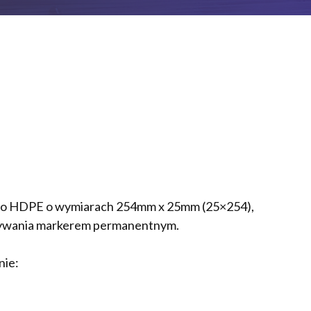
ego HDPE o wymiarach 254mm x 25mm (25×254),
sywania markerem permanentnym.
nie: