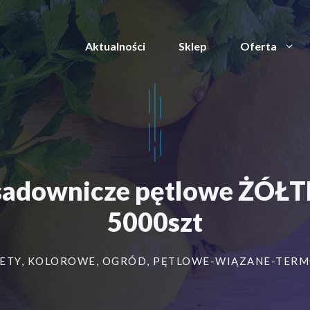
Aktualności
Sklep
Oferta
/sadownicze pętlowe ŻÓ
5000szt
ETY
,
KOLOROWE
,
OGRÓD
,
PĘTLOWE-WIĄZANE-TER