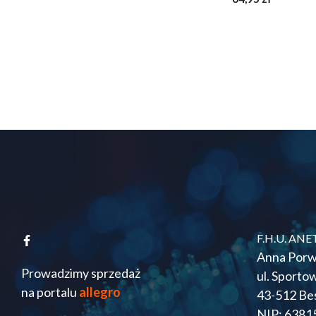
z
5
F.H.U. ANE
Anna Porw
Prowadzimy sprzedaż
ul. Sporto
na portalu
allegro
43-512 Be
NIP: 6381