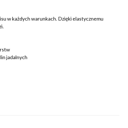
pisu w każdych warunkach. Dzięki elastycznemu
i.
arstw
lin jadalnych