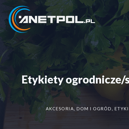
Przejdź
do
treści
Etykiety ogrodnicze
AKCESORIA
,
DOM I OGRÓD
,
ETYKI