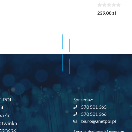
0
239,00
zł
z
5
T-POL
Sprzedaż:
it
570 501 365
570 501 366
wa 4c
biuro@anetpol.pl
stwinka
530636
Serwis drukarek i maszyn: