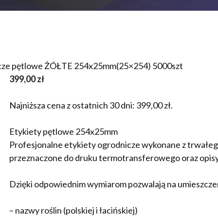
icze pętlowe ŻÓŁTE 254x25mm(25×254) 5000szt
399,00
zł
Najniższa cena z ostatnich 30 dni:
399,00
zł
.
Etykiety pętlowe 254x25mm
Profesjonalne etykiety ogrodnicze wykonane z trwał
przeznaczone do druku termotransferowego oraz opi
Dzięki odpowiednim wymiarom pozwalają na umieszcze
– nazwy roślin (polskiej i łacińskiej)