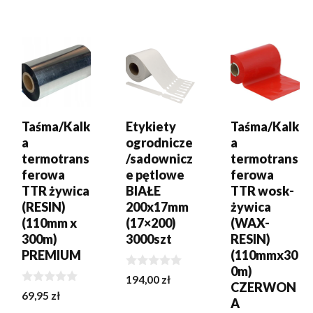
DODAJ DO
DODAJ DO
DODAJ DO
KOSZYKA
KOSZYKA
KOSZYKA
Taśma/Kalk
Etykiety
Taśma/Kalk
a
ogrodnicze
a
termotrans
/sadownicz
termotrans
ferowa
e pętlowe
ferowa
TTR żywica
BIAŁE
TTR wosk-
(RESIN)
200x17mm
żywica
(110mm x
(17×200)
(WAX-
300m)
3000szt
RESIN)
PREMIUM
(110mmx30
0m)
0
194,00
zł
CZERWON
z
0
69,95
zł
5
A
z
5