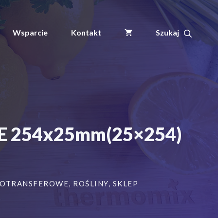
ogrodnicze/sadownicze
pętlowe
ŻÓŁTE
Wsparcie
Kontakt
254x25mm(25x254)
5000szt
ŁTE 254x25mm(25×254)
MOTRANSFEROWE
,
ROŚLINY
,
SKLEP