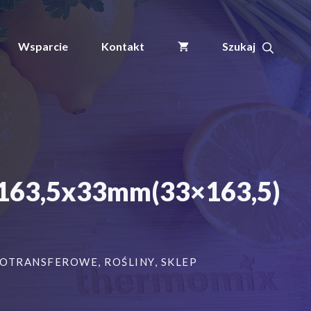
ogrodnicze/sadownicze
pętlowe
ŻÓŁTE
Wsparcie
Kontakt
163,5x33mm(33x163,5)
2000szt
 163,5x33mm(33×163,5)
MOTRANSFEROWE
,
ROŚLINY
,
SKLEP