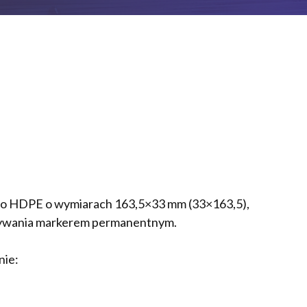
ego HDPE o wymiarach 163,5×33 mm (33×163,5),
sywania markerem permanentnym.
nie: