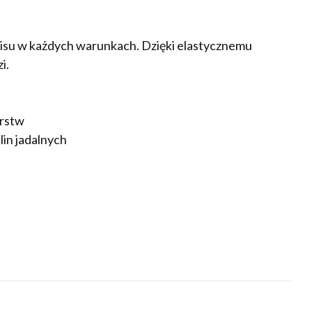
pisu w każdych warunkach. Dzięki elastycznemu
i.
arstw
lin jadalnych