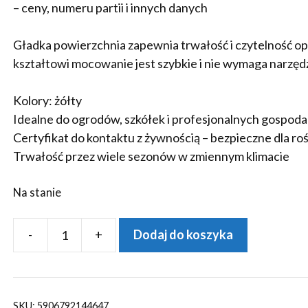
– ceny, numeru partii i innych danych
Gładka powierzchnia zapewnia trwałość i czytelność o
kształtowi mocowanie jest szybkie i nie wymaga narzędz
Kolory: żółty
Idealne do ogrodów, szkółek i profesjonalnych gospod
Certyfikat do kontaktu z żywnością – bezpieczne dla roś
Trwałość przez wiele sezonów w zmiennym klimacie
Na stanie
-
+
Dodaj do koszyka
ilość
Etykiety
ogrodnicze/sadownicze
pętlowe
SKU:
5906792144647