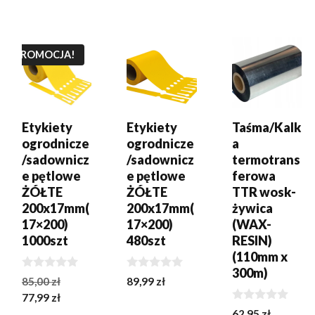
DODAJ DO
DODAJ DO
DODAJ DO
KOSZYKA
KOSZYKA
KOSZYKA
PROMOCJA!
Etykiety
Etykiety
Taśma/Kalk
ogrodnicze
ogrodnicze
a
/sadownicz
/sadownicz
termotrans
e pętlowe
e pętlowe
ferowa
ŻÓŁTE
ŻÓŁTE
TTR wosk-
200x17mm(
200x17mm(
żywica
17×200)
17×200)
(WAX-
1000szt
480szt
RESIN)
(110mm x
300m)
0
0
Pierwotna
85,00
zł
89,99
zł
z
z
Aktualna
cena
77,99
zł
5
5
0
cena
wynosiła:
62,95
zł