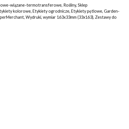
lowe-wiązane-termotransferowe
,
Rośliny
,
Sklep
tykiety kolorowe
,
Etykiety ogrodnicze
,
Etykiety pętlowe
,
Garden-
perMerchant
,
Wydruki
,
wymiar 163x33mm (33x163)
,
Zestawy do