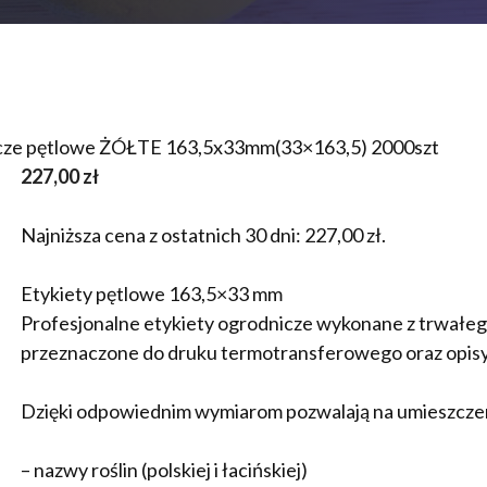
icze pętlowe ŻÓŁTE 163,5x33mm(33×163,5) 2000szt
227,00
zł
Najniższa cena z ostatnich 30 dni:
227,00
zł
.
Etykiety pętlowe 163,5×33 mm
Profesjonalne etykiety ogrodnicze wykonane z trwał
przeznaczone do druku termotransferowego oraz opi
Dzięki odpowiednim wymiarom pozwalają na umieszcze
– nazwy roślin (polskiej i łacińskiej)