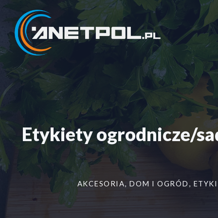
Przejdź
do
treści
Etykiety ogrodnicze/
AKCESORIA
,
DOM I OGRÓD
,
ETYKI