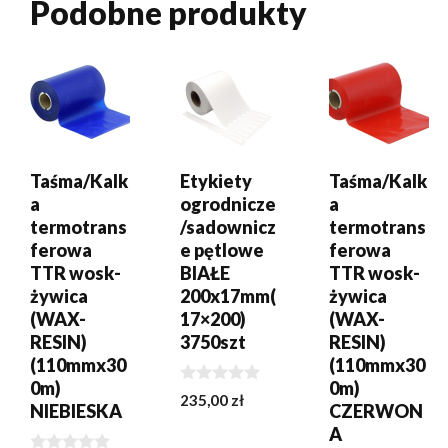
Podobne produkty
DODAJ DO
DODAJ DO
DODAJ DO
KOSZYKA
KOSZYKA
KOSZYKA
Taśma/Kalk
Etykiety
Taśma/Kalk
a
ogrodnicze
a
termotrans
/sadownicz
termotrans
ferowa
e pętlowe
ferowa
TTR wosk-
BIAŁE
TTR wosk-
żywica
200x17mm(
żywica
(WAX-
17×200)
(WAX-
RESIN)
3750szt
RESIN)
(110mmx30
(110mmx30
0m)
0m)
0
235,00
zł
NIEBIESKA
CZERWON
z
5
A