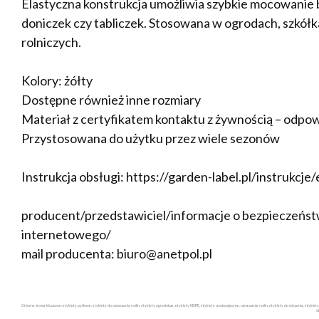
Elastyczna konstrukcja umożliwia szybkie mocowanie be
doniczek czy tabliczek. Stosowana w ogrodach, szkół
rolniczych.
Kolory: żółty
Dostępne również inne rozmiary
Materiał z certyfikatem kontaktu z żywnością – odpow
Przystosowana do użytku przez wiele sezonów
Instrukcja obsługi: https://garden-label.pl/instrukcje
producent/przedstawiciel/informacje o bezpieczeństw
internetowego/
mail producenta: biuro@anetpol.pl
Główne słowa kluczowe: etykiety pętlowe, etykiety do oznaczania roślin, etykiety ogrodnicze, etykiety HDPE, etykiety wodoodporne, oznaczanie roślin, etykiety do wiązania, etykie
d