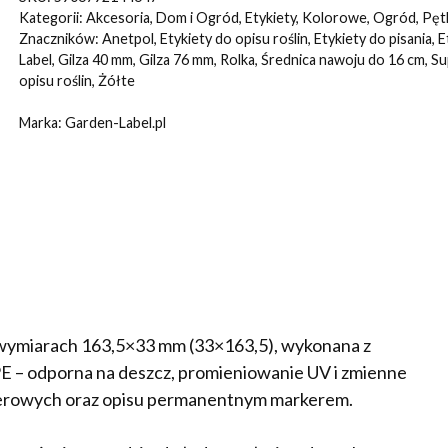
ŻÓŁTE
Kategorii:
Akcesoria
,
Dom i Ogród
,
Etykiety
,
Kolorowe
,
Ogród
,
Pęt
163,5x33mm(33x163,5)
Znaczników:
Anetpol
,
Etykiety do opisu roślin
,
Etykiety do pisania
,
E
Label
,
Gilza 40 mm
,
Gilza 76 mm
,
Rolka
,
Średnica nawoju do 16 cm
,
Su
2000szt
opisu roślin
,
Żółte
Marka:
Garden-Label.pl
 wymiarach 163,5×33 mm (33×163,5), wykonana z
– odporna na deszcz, promieniowanie UV i zmienne
ferowych oraz opisu permanentnym markerem.