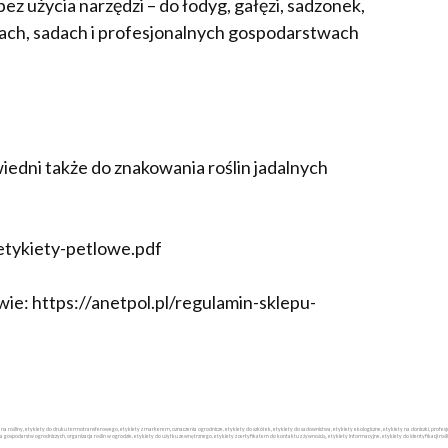
z użycia narzędzi – do łodyg, gałęzi, sadzonek,
kach, sadach i profesjonalnych gospodarstwach
iedni także do znakowania roślin jadalnych
/etykiety-petlowe.pdf
ie: https://anetpol.pl/regulamin-sklepu-
ty na rośliny, etykiety do druku termotransferowego, etykiety z markerem, oznaczenia ogrodnicze, etykiety do szkółek, etykiety do sadownictwa, etykiety ekologiczne, etykiety na doniczki, pr
la gospodarstw ogrodniczych, organizacja roślin w ogrodzie, etykiety do użytku zewnętrznego, etykiety z certyfikatem do kontaktu z żywnością, etykiety informacyjne, etykiety do identyfikacji rośli