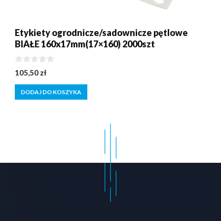
Etykiety ogrodnicze/sadownicze pętlowe
BIAŁE 160x17mm(17×160) 2000szt
0
105,50
zł
z
5
DODAJ DO KOSZYKA