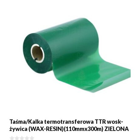
Taśma/Kalka termotransferowa TTR wosk-
żywica (WAX-RESIN)(110mmx300m) ZIELONA