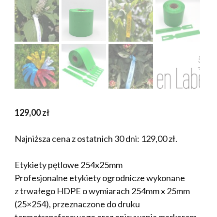
129,00
zł
Najniższa cena z ostatnich 30 dni:
129,00
zł
.
Etykiety pętlowe 254x25mm
Profesjonalne etykiety ogrodnicze wykonane
z trwałego HDPE o wymiarach 254mm x 25mm
(25×254), przeznaczone do druku
termotransferowego oraz opisywania markerem