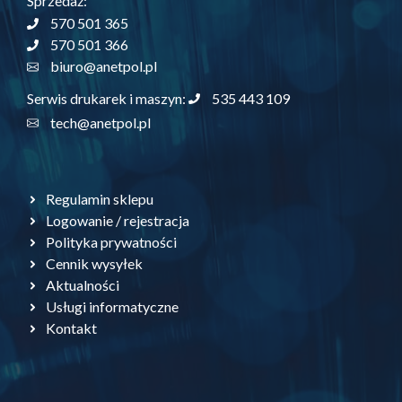
Sprzedaż:
570 501 365
570 501 366
biuro@anetpol.pl
535 443 109
Serwis drukarek i maszyn:
tech@anetpol.pl
Regulamin sklepu
Logowanie / rejestracja
Polityka prywatności
Cennik wysyłek
Aktualności
Usługi informatyczne
Kontakt