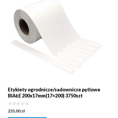
Etykiety ogrodnicze/sadownicze pętlowe
BIAŁE 200x17mm(17×200) 3750szt
0
235,00
zł
z
5