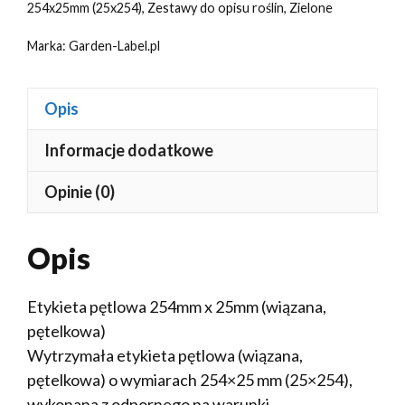
254x25mm (25x254)
,
Zestawy do opisu roślin
,
Zielone
Marka:
Garden-Label.pl
Opis
Informacje dodatkowe
Opinie (0)
Opis
Etykieta pętlowa 254mm x 25mm (wiązana,
pętelkowa)
Wytrzymała etykieta pętlowa (wiązana,
pętelkowa) o wymiarach 254×25 mm (25×254),
wykonana z odpornego na warunki