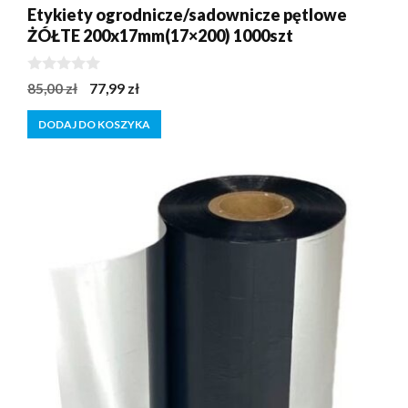
Etykiety ogrodnicze/sadownicze pętlowe
ŻÓŁTE 200x17mm(17×200) 1000szt
0
Pierwotna
Aktualna
85,00
zł
77,99
zł
z
cena
cena
5
DODAJ DO KOSZYKA
wynosiła:
wynosi:
85,00 zł.
77,99 zł.