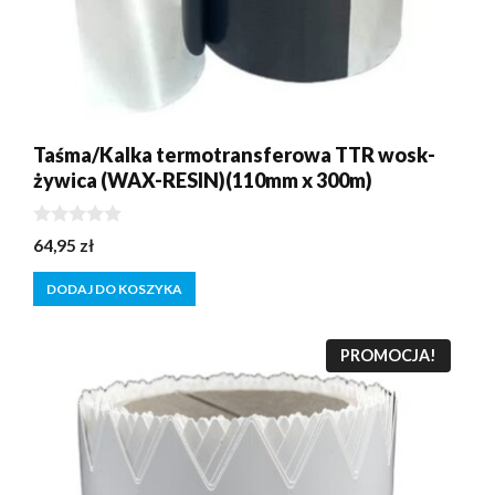
Taśma/Kalka termotransferowa TTR wosk-
żywica (WAX-RESIN)(110mm x 300m)
0
64,95
zł
z
5
DODAJ DO KOSZYKA
PROMOCJA!