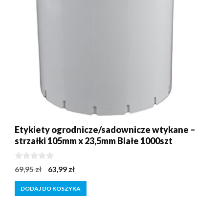
Etykiety ogrodnicze/sadownicze wtykane –
strzałki 105mm x 23,5mm Białe 1000szt
0
Pierwotna
Aktualna
69,95
zł
63,99
zł
z
cena
cena
5
DODAJ DO KOSZYKA
wynosiła:
wynosi:
69,95 zł.
63,99 zł.