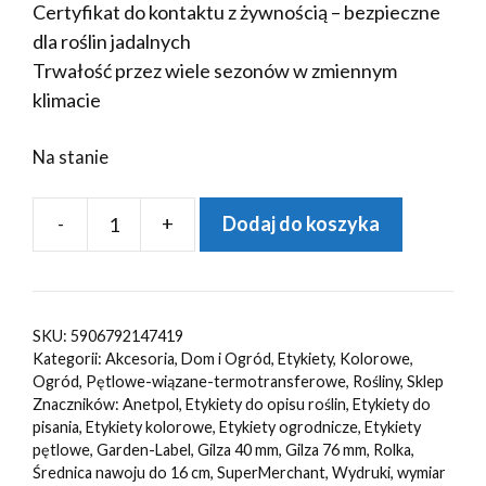
Certyfikat do kontaktu z żywnością – bezpieczne
dla roślin jadalnych
Trwałość przez wiele sezonów w zmiennym
klimacie
Na stanie
-
+
Dodaj do koszyka
ilość
Etykiety
ogrodnicze/sadownicze
pętlowe
SKU:
5906792147419
ZIELONE
Kategorii:
Akcesoria
,
Dom i Ogród
,
Etykiety
,
Kolorowe
,
254x25mm(25x254)
Ogród
,
Pętlowe-wiązane-termotransferowe
,
Rośliny
,
Sklep
Znaczników:
Anetpol
,
Etykiety do opisu roślin
,
Etykiety do
1000szt
pisania
,
Etykiety kolorowe
,
Etykiety ogrodnicze
,
Etykiety
pętlowe
,
Garden-Label
,
Gilza 40 mm
,
Gilza 76 mm
,
Rolka
,
Średnica nawoju do 16 cm
,
SuperMerchant
,
Wydruki
,
wymiar