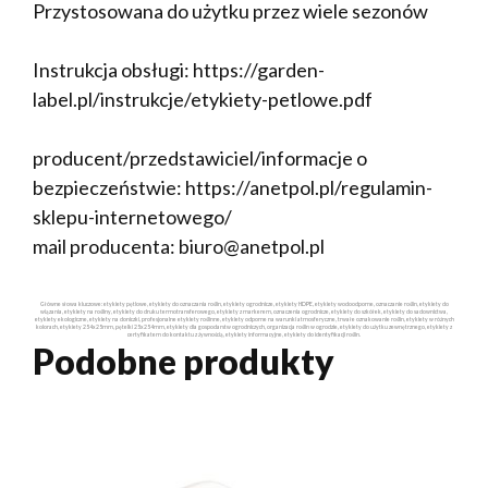
Przystosowana do użytku przez wiele sezonów
Instrukcja obsługi: https://garden-
label.pl/instrukcje/etykiety-petlowe.pdf
producent/przedstawiciel/informacje o
bezpieczeństwie: https://anetpol.pl/regulamin-
sklepu-internetowego/
mail producenta: biuro@anetpol.pl
Główne słowa kluczowe: etykiety pętlowe, etykiety do oznaczania roślin, etykiety ogrodnicze, etykiety HDPE, etykiety wodoodporne, oznaczanie roślin, etykiety do
wiązania, etykiety na rośliny, etykiety do druku termotransferowego, etykiety z markerem, oznaczenia ogrodnicze, etykiety do szkółek, etykiety do sadownictwa,
etykiety ekologiczne, etykiety na doniczki, profesjonalne etykiety roślinne, etykiety odporne na warunki atmosferyczne, trwałe oznakowanie roślin, etykiety w różnych
kolorach, etykiety 254x25mm, pętelki 25x254mm, etykiety dla gospodarstw ogrodniczych, organizacja roślin w ogrodzie, etykiety do użytku zewnętrznego, etykiety z
certyfikatem do kontaktu z żywnością, etykiety informacyjne, etykiety do identyfikacji roślin.
Podobne produkty