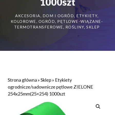
1000szt
AKCESORIA
,
DOM I OGRÓD
,
ETYKIETY
,
KOLOROWE
,
OGRÓD
,
PĘTLOWE-WIĄZANE-
TERMOTRANSFEROWE
,
ROŚLINY
,
SKLEP
Strona główna
»
Sklep
»
Etykiety
ogrodnicze/sadownicze pętlowe ZIELONE
254x25mm(25×254) 1000szt