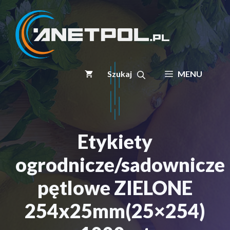
Przejdź
do
treści
MENU
Etykiety
ogrodnicze/sadownicze
pętlowe ZIELONE
254x25mm(25×254)