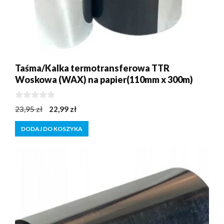
Taśma/Kalka termotransferowa TTR
Woskowa (WAX) na papier(110mm x 300m)
0
Pierwotna
Aktualna
23,95
zł
22,99
zł
z
cena
cena
5
DODAJ DO KOSZYKA
wynosiła:
wynosi:
23,95 zł.
22,99 zł.