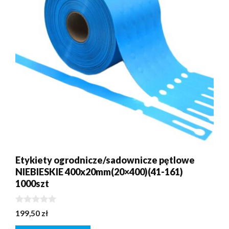
Etykiety ogrodnicze/sadownicze pętlowe
NIEBIESKIE 400x20mm(20×400)(41-161)
1000szt
0
199,50
zł
z
5