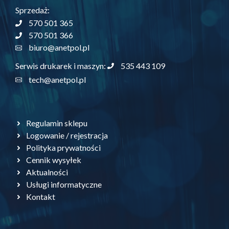
Sprzedaż:
570 501 365
570 501 366
biuro@anetpol.pl
535 443 109
Serwis drukarek i maszyn:
tech@anetpol.pl
Regulamin sklepu
Logowanie / rejestracja
Polityka prywatności
Cennik wysyłek
Aktualności
Usługi informatyczne
Kontakt