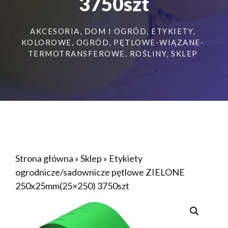
3750szt
AKCESORIA
,
DOM I OGRÓD
,
ETYKIETY
,
KOLOROWE
,
OGRÓD
,
PĘTLOWE-WIĄZANE-
TERMOTRANSFEROWE
,
ROŚLINY
,
SKLEP
Strona główna
»
Sklep
»
Etykiety
ogrodnicze/sadownicze pętlowe ZIELONE
250x25mm(25×250) 3750szt