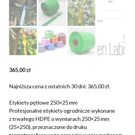
365,00
zł
Najniższa cena z ostatnich 30 dni:
365,00
zł
.
Etykiety pętlowe 250×25 mm
Profesjonalne etykiety ogrodnicze wykonane
z trwałego HDPE o wymiarach 250×25 mm
(25×250), przeznaczone do druku
termotransferowego oraz opisywania markerem