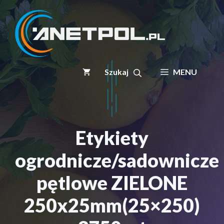
Przejdź
do
treści
MENU
Etykiety
ogrodnicze/sadownicze
pętlowe ZIELONE
250x25mm(25×250)