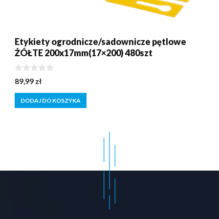
Etykiety ogrodnicze/sadownicze pętlowe
ŻÓŁTE 200x17mm(17×200) 480szt
0
89,99
zł
z
5
DODAJ DO KOSZYKA