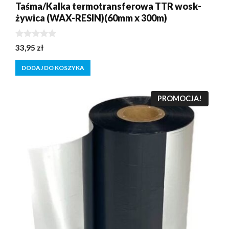
Taśma/Kalka termotransferowa TTR wosk-
żywica (WAX-RESIN)(60mm x 300m)
0
33,95
zł
z
5
DODAJ DO KOSZYKA
PROMOCJA!