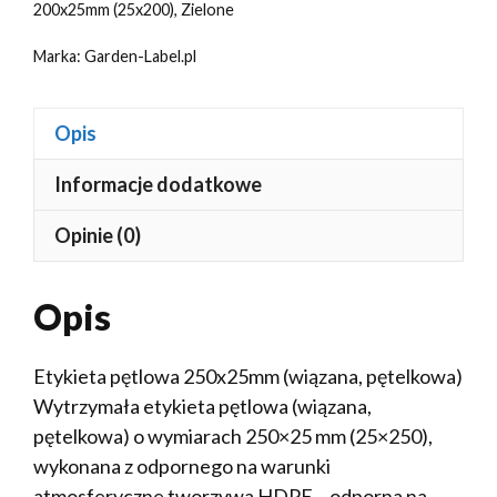
200x25mm (25x200)
,
Zielone
Marka:
Garden-Label.pl
Opis
Informacje dodatkowe
Opinie (0)
Opis
Etykieta pętlowa 250x25mm (wiązana, pętelkowa)
Wytrzymała etykieta pętlowa (wiązana,
pętelkowa) o wymiarach 250×25 mm (25×250),
wykonana z odpornego na warunki
atmosferyczne tworzywa HDPE – odporna na