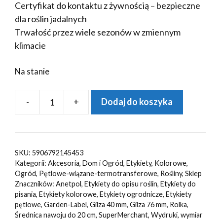
Certyfikat do kontaktu z żywnością – bezpieczne
dla roślin jadalnych
Trwałość przez wiele sezonów w zmiennym
klimacie
Na stanie
-
+
Dodaj do koszyka
ilość
Etykiety
ogrodnicze/sadownicze
pętlowe
SKU:
5906792145453
ZIELONE
Kategorii:
Akcesoria
,
Dom i Ogród
,
Etykiety
,
Kolorowe
,
250x25mm(25x250)
Ogród
,
Pętlowe-wiązane-termotransferowe
,
Rośliny
,
Sklep
Znaczników:
Anetpol
,
Etykiety do opisu roślin
,
Etykiety do
3750szt
pisania
,
Etykiety kolorowe
,
Etykiety ogrodnicze
,
Etykiety
pętlowe
,
Garden-Label
,
Gilza 40 mm
,
Gilza 76 mm
,
Rolka
,
Średnica nawoju do 20 cm
,
SuperMerchant
,
Wydruki
,
wymiar