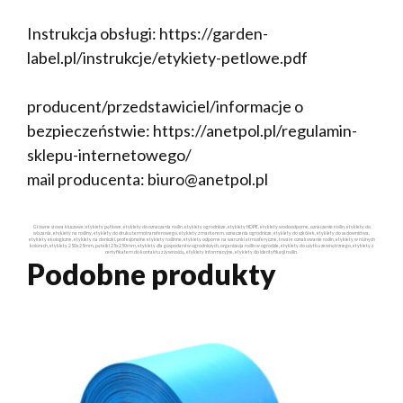
Instrukcja obsługi: https://garden-
label.pl/instrukcje/etykiety-petlowe.pdf
producent/przedstawiciel/informacje o
bezpieczeństwie: https://anetpol.pl/regulamin-
sklepu-internetowego/
mail producenta: biuro@anetpol.pl
Główne słowa kluczowe: etykiety pętlowe, etykiety do oznaczania roślin, etykiety ogrodnicze, etykiety HDPE, etykiety wodoodporne, oznaczanie roślin, etykiety do
wiązania, etykiety na rośliny, etykiety do druku termotransferowego, etykiety z markerem, oznaczenia ogrodnicze, etykiety do szkółek, etykiety do sadownictwa,
etykiety ekologiczne, etykiety na doniczki, profesjonalne etykiety roślinne, etykiety odporne na warunki atmosferyczne, trwałe oznakowanie roślin, etykiety w różnych
kolorach, etykiety 250x25mm, pętelki 25x250mm, etykiety dla gospodarstw ogrodniczych, organizacja roślin w ogrodzie, etykiety do użytku zewnętrznego, etykiety z
certyfikatem do kontaktu z żywnością, etykiety informacyjne, etykiety do identyfikacji roślin.
Podobne produkty