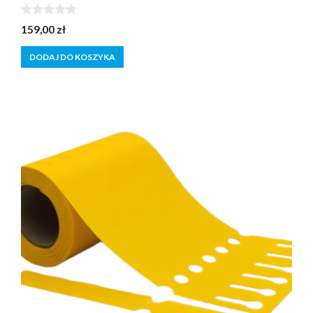
0
159,00
zł
z
5
DODAJ DO KOSZYKA