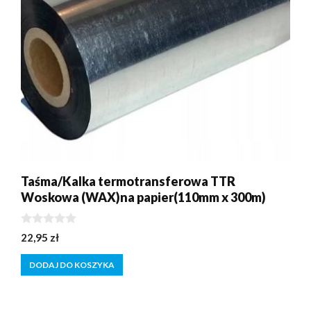
Taśma/Kalka termotransferowa TTR
Woskowa (WAX)na papier(110mm x 300m)
0
22,95
zł
z
5
DODAJ DO KOSZYKA