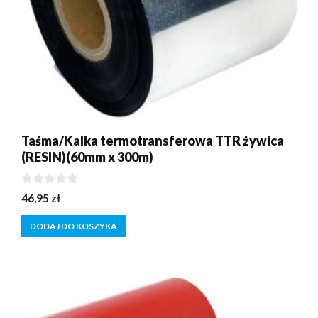
Taśma/Kalka termotransferowa TTR żywica
(RESIN)(60mm x 300m)
0
46,95
zł
z
5
DODAJ DO KOSZYKA