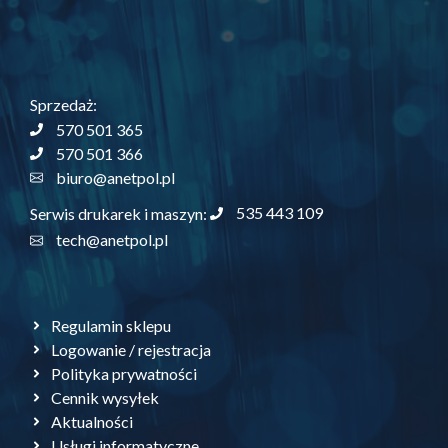
Sprzedaż:
570 501 365
570 501 366
biuro@anetpol.pl
535 443 109
Serwis drukarek i maszyn:
tech@anetpol.pl
Regulamin sklepu
Logowanie / rejestracja
Polityka prywatności
Cennik wysyłek
Aktualności
Usługi informatyczne