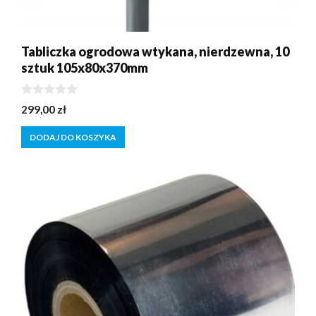
Tabliczka ogrodowa wtykana, nierdzewna, 10
sztuk 105x80x370mm
0
299,00
zł
z
5
DODAJ DO KOSZYKA