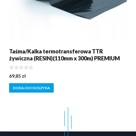
Taśma/Kalka termotransferowa TTR
żywiczna (RESIN)(110mm x 300m) PREMIUM
0
69,85
zł
z
5
DODAJ DO KOSZYKA