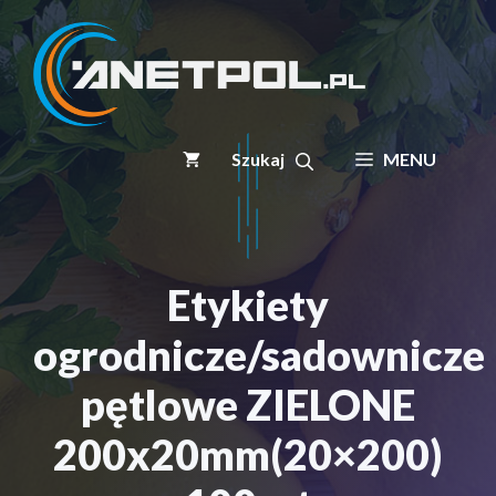
Przejdź
do
treści
MENU
Etykiety
ogrodnicze/sadownicze
pętlowe ZIELONE
200x20mm(20×200)