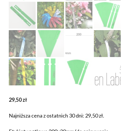
29,50
zł
Najniższa cena z ostatnich 30 dni:
29,50
zł
.