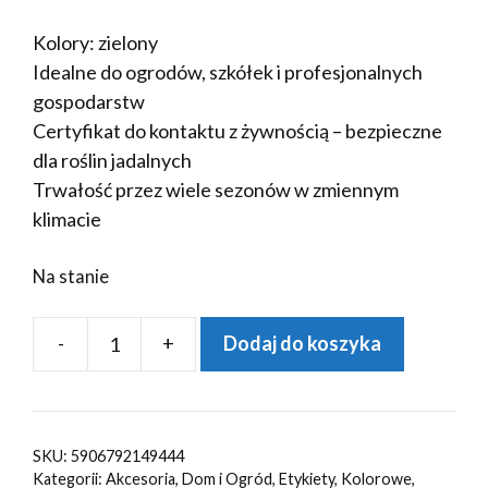
Kolory: zielony
Idealne do ogrodów, szkółek i profesjonalnych
gospodarstw
Certyfikat do kontaktu z żywnością – bezpieczne
dla roślin jadalnych
Trwałość przez wiele sezonów w zmiennym
klimacie
Na stanie
-
+
Dodaj do koszyka
ilość
Etykiety
ogrodnicze/sadownicze
pętlowe
SKU:
5906792149444
ZIELONE
Kategorii:
Akcesoria
,
Dom i Ogród
,
Etykiety
,
Kolorowe
,