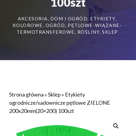
100szt
AKCESORIA
,
DOM I OGRÓD
,
ETYKIETY
,
KOLOROWE
,
OGRÓD
,
PĘTLOWE-WIĄZANE-
TERMOTRANSFEROWE
,
ROŚLINY
,
SKLEP
Strona główna
»
Sklep
»
Etykiety
ogrodnicze/sadownicze pętlowe ZIELONE
200x20mm(20×200) 100szt