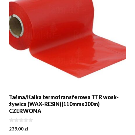
Taśma/Kalka termotransferowa TTR wosk-
żywica (WAX-RESIN)(110mmx300m)
CZERWONA
0
239,00
zł
z