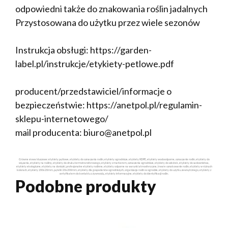
odpowiedni także do znakowania roślin jadalnych
Przystosowana do użytku przez wiele sezonów
Instrukcja obsługi: https://garden-
label.pl/instrukcje/etykiety-petlowe.pdf
producent/przedstawiciel/informacje o
bezpieczeństwie: https://anetpol.pl/regulamin-
sklepu-internetowego/
mail producenta: biuro@anetpol.pl
Główne słowa kluczowe: etykiety pętlowe, etykiety do oznaczania roślin, etykiety ogrodnicze, etykiety HDPE, etykiety wodoodporne, oznaczanie roślin, etykiety do
wiązania, etykiety na rośliny, etykiety do druku termotransferowego, etykiety z markerem, oznaczenia ogrodnicze, etykiety do szkółek, etykiety do sadownictwa,
etykiety ekologiczne, etykiety na doniczki, profesjonalne etykiety roślinne, etykiety odporne na warunki atmosferyczne, trwałe oznakowanie roślin, etykiety w różnych
kolorach, etykiety 200x20mm, pętelki 20x200mm, etykiety dla gospodarstw ogrodniczych, organizacja roślin w ogrodzie, etykiety do użytku zewnętrznego, etykiety z
certyfikatem do kontaktu z żywnością, etykiety informacyjne, etykiety do identyfikacji roślin.
Podobne produkty