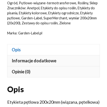
200x20mm(20x200)
Ogród
,
Pętlowe-wiązane-termotransferowe
,
Rośliny
,
Sklep
Znaczników:
Anetpol
,
Etykiety do opisu roślin
,
Etykiety do
100szt
pisania
,
Etykiety kolorowe
,
Etykiety ogrodnicze
,
Etykiety
pętlowe
,
Garden-Label
,
SuperMerchant
,
wymiar 200x20mm
(20x200)
,
Zestawy do opisu roślin
,
Zielone
Marka:
Garden-Label.pl
Opis
Informacje dodatkowe
Opinie (0)
Opis
Etykieta pętlowa 200x20mm (wiązana, pętelkowa)