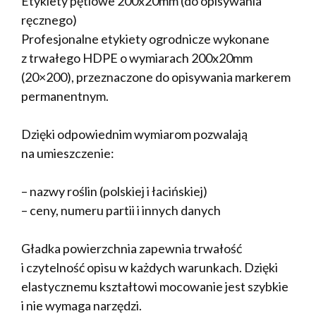
Etykiety pętlowe 200x20mm (do opisywania
ręcznego)
Profesjonalne etykiety ogrodnicze wykonane
z trwałego HDPE o wymiarach 200x20mm
(20×200), przeznaczone do opisywania markerem
permanentnym.
Dzięki odpowiednim wymiarom pozwalają
na umieszczenie:
– nazwy roślin (polskiej i łacińskiej)
– ceny, numeru partii i innych danych
Gładka powierzchnia zapewnia trwałość
i czytelność opisu w każdych warunkach. Dzięki
elastycznemu kształtowi mocowanie jest szybkie
i nie wymaga narzędzi.