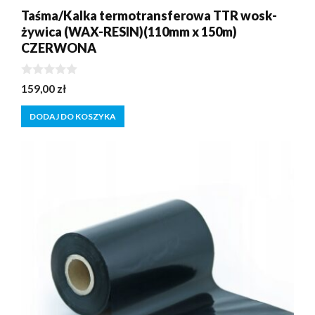
Taśma/Kalka termotransferowa TTR wosk-
żywica (WAX-RESIN)(110mm x 150m)
CZERWONA
0
159,00
zł
z
5
DODAJ DO KOSZYKA