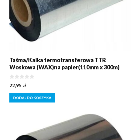
Taśma/Kalka termotransferowa TTR
Woskowa (WAX)na papier(110mm x 300m)
0
22,95
zł
z
5
DODAJ DO KOSZYKA