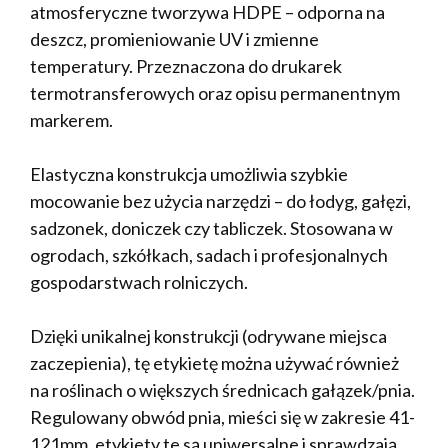
atmosferyczne tworzywa HDPE – odporna na
deszcz, promieniowanie UV i zmienne
temperatury. Przeznaczona do drukarek
termotransferowych oraz opisu permanentnym
markerem.
Elastyczna konstrukcja umożliwia szybkie
mocowanie bez użycia narzędzi – do łodyg, gałęzi,
sadzonek, doniczek czy tabliczek. Stosowana w
ogrodach, szkółkach, sadach i profesjonalnych
gospodarstwach rolniczych.
Dzięki unikalnej konstrukcji (odrywane miejsca
zaczepienia), tę etykietę można używać również
na roślinach o większych średnicach gałązek/pnia.
Regulowany obwód pnia, mieści się w zakresie 41-
121mm, etykiety te są uniwersalne i sprawdzają