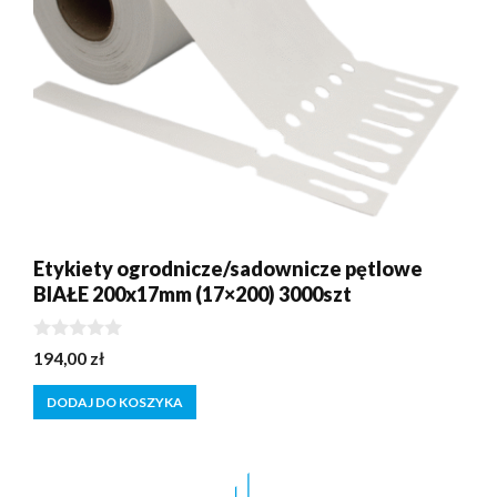
Etykiety ogrodnicze/sadownicze pętlowe
BIAŁE 200x17mm (17×200) 3000szt
0
194,00
zł
z
5
DODAJ DO KOSZYKA