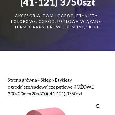
(41-121) 3750szt
AKCESORIA
,
DOM I OGRÓD
,
ETYKIETY
,
KOLOROWE
,
OGRÓD
,
PĘTLOWE-WIĄZANE-
TERMOTRANSFEROWE
,
ROŚLINY
,
SKLEP
Strona główna
»
Sklep
»
Etykiety
ogrodnicze/sadownicze pętlowe RÓŻOWE
300x20mm(20×300)(41-121) 3750szt