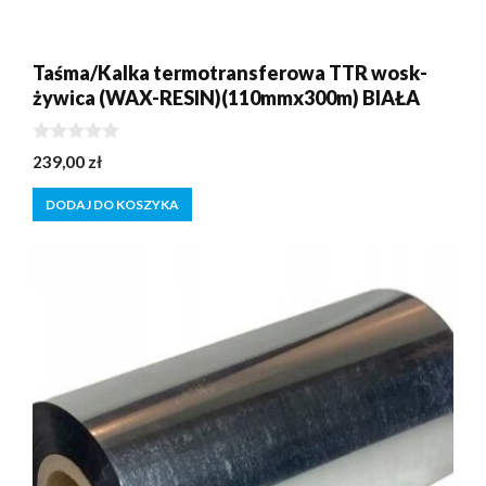
Taśma/Kalka termotransferowa TTR wosk-
żywica (WAX-RESIN)(110mmx300m) BIAŁA
0
239,00
zł
z
5
DODAJ DO KOSZYKA