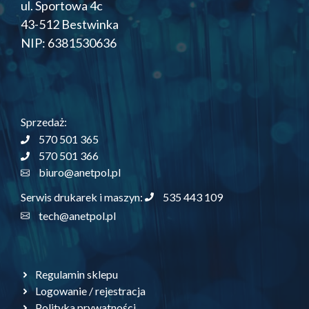
ul. Sportowa 4c
43-512 Bestwinka
NIP: 6381530636
Sprzedaż:
570 501 365
570 501 366
biuro@anetpol.pl
535 443 109
Serwis drukarek i maszyn:
tech@anetpol.pl
Regulamin sklepu
Logowanie / rejestracja
Polityka prywatności