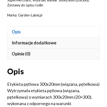
SuperMerchant
,
Wydruki
,
wymiar 300x20mm (20x300)
,
Zestawy do opisu roślin
Marka:
Garden-Label.pl
Opis
Informacje dodatkowe
Opinie (0)
Opis
Etykieta pętlowa 300x20mm (wiązana, pętelkowa)
Wytrzymała etykieta pętlowa (wiązana,
pętelkowa) o wymiarach 300x20mm (20×300),
wykonana z odpornego na warunki