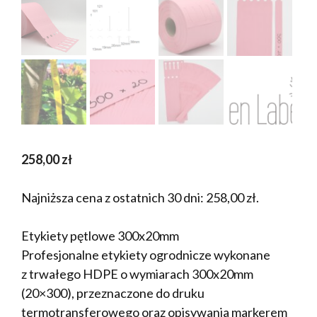
258,00
zł
Najniższa cena z ostatnich 30 dni:
258,00
zł
.
Etykiety pętlowe 300x20mm
Profesjonalne etykiety ogrodnicze wykonane
z trwałego HDPE o wymiarach 300x20mm
(20×300), przeznaczone do druku
termotransferowego oraz opisywania markerem