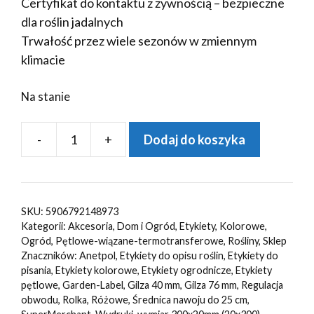
Certyfikat do kontaktu z żywnością – bezpieczne
dla roślin jadalnych
Trwałość przez wiele sezonów w zmiennym
klimacie
Na stanie
-
+
Dodaj do koszyka
ilość
Etykiety
ogrodnicze/sadownicze
pętlowe
SKU:
5906792148973
RÓŻOWE
Kategorii:
Akcesoria
,
Dom i Ogród
,
Etykiety
,
Kolorowe
,
300x20mm(20x300)
Ogród
,
Pętlowe-wiązane-termotransferowe
,
Rośliny
,
Sklep
Znaczników:
Anetpol
,
Etykiety do opisu roślin
,
Etykiety do
(41-
pisania
,
Etykiety kolorowe
,
Etykiety ogrodnicze
,
Etykiety
121)
pętlowe
,
Garden-Label
,
Gilza 40 mm
,
Gilza 76 mm
,
Regulacja
3750szt
obwodu
,
Rolka
,
Różowe
,
Średnica nawoju do 25 cm
,