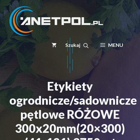
Przejdź
do
treści
MENU
Etykiety
ogrodnicze/sadownicze
pętlowe RÓŻOWE
300x20mm(20×300)