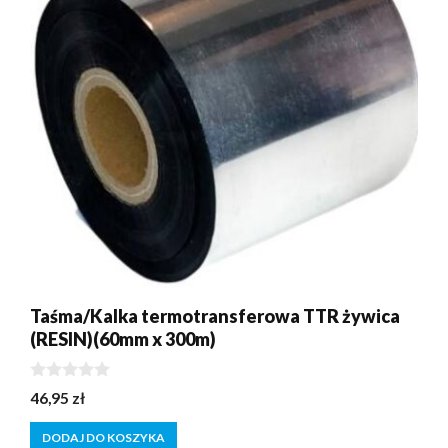
Taśma/Kalka termotransferowa TTR żywica
(RESIN)(60mm x 300m)
0
46,95
zł
z
5
DODAJ DO KOSZYKA