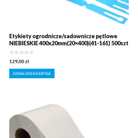
Etykiety ogrodnicze/sadownicze pętlowe
NIEBIESKIE 400x20mm(20×400)(41-161) 500szt
0
129,00
zł
z
5
DODAJ DO KOSZYKA