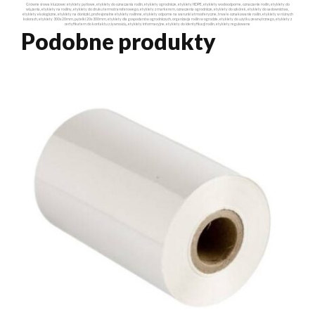
Główne słowa kluczowe: etykiety pętlowe, etykiety do oznaczania roślin, etykiety ogrodnicze, etykiety HDPE, etykiety wodoodporne, oznaczanie roślin, etykiety do
wiązania, etykiety na rośliny, etykiety do druku termotransferowego, etykiety z markerem, oznaczenia ogrodnicze, etykiety do szkółek, etykiety do sadownictwa,
etykiety ekologiczne, etykiety na doniczki, profesjonalne etykiety roślinne, etykiety odporne na warunki atmosferyczne, trwałe oznakowanie roślin, etykiety w różnych
kolorach, etykiety 300x20mm, pętelki 20x300mm, etykiety dla gospodarstw ogrodniczych, organizacja roślin w ogrodzie, etykiety do użytku zewnętrznego, etykiety z
certyfikatem do kontaktu z żywnością, etykiety informacyjne, etykiety do identyfikacji roślin, etykiety regulowane
Podobne produkty