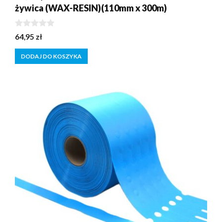
żywica (WAX-RESIN)(110mm x 300m)
0
64,95
zł
z
5
DODAJ DO KOSZYKA