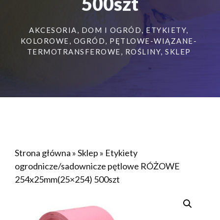
500szt
AKCESORIA
,
DOM I OGRÓD
,
ETYKIETY
,
KOLOROWE
,
OGRÓD
,
PĘTLOWE-WIĄZANE-
TERMOTRANSFEROWE
,
ROŚLINY
,
SKLEP
Strona główna
»
Sklep
»
Etykiety
ogrodnicze/sadownicze pętlowe RÓŻOWE
254x25mm(25×254) 500szt