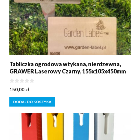
Tabliczka ogrodowa wtykana, nierdzewna,
GRAWER Laserowy Czarny, 155x105x450mm
0
150,00
zł
z
5
DODAJ DO KOSZYKA