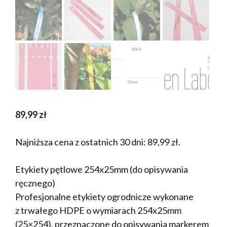
89,99
zł
Najniższa cena z ostatnich 30 dni:
89,99
zł
.
Etykiety pętlowe 254x25mm (do opisywania
ręcznego)
Profesjonalne etykiety ogrodnicze wykonane
z trwałego HDPE o wymiarach 254x25mm
(25×254), przeznaczone do opisywania markerem