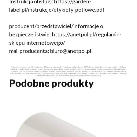
Instrukcja obsługi: https://garden-
label.pl/instrukcje/etykiety-petlowe.pdf
producent/przedstawiciel/informacje o
bezpieczeństwie: https://anetpol.pl/regulamin-
sklepu-internetowego/
mail producenta: biuro@anetpol.pl
Główne słowa kluczowe: etykiety pętlowe, etykiety do oznaczania roślin, etykiety ogrodnicze, etykiety HDPE, etykiety wodoodporne, oznaczanie roślin, etykiety do
wiązania, etykiety na rośliny, etykiety z markerem, oznaczenia ogrodnicze, etykiety do szkółek, etykiety do sadownictwa, etykiety ekologiczne, etykiety na doniczki,
profesjonalne etykiety roślinne, etykiety odporne na warunki atmosferyczne, trwałe oznakowanie roślin, etykiety w różnych kolorach, etykiety 254x25mm, pętelki
254x25mm, etykiety dla gospodarstw ogrodniczych, organizacja roślin w ogrodzie, etykiety do użytku zewnętrznego, etykiety z certyfikatem do kontaktu z żywnością,
etykiety informacyjne, etykiety do identyfikacji roślin, etykiety regulowane, różowe etykiety
Podobne produkty