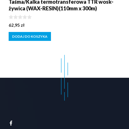
Taśma/Kalka termotransferowa TTR wosk-
żywica (WAX-RESIN)(110mm x 300m)
0
62,95
zł
z
5
DODAJ DO KOSZYKA