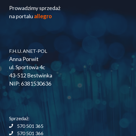
Prowadzimy sprzedaż
na portalu
allegro
F.H.U. ANET-POL
Anna Porwit
ul. Sportowa 4c
43-512 Bestwinka
NIP: 6381530636
Sprzedaż:
570 501 365
570 501 366