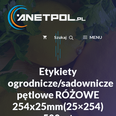
Przejdź
do
treści
MENU
Etykiety
ogrodnicze/sadownicze
pętlowe RÓŻOWE
254x25mm(25×254)