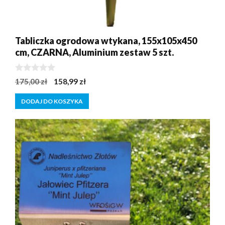
Tabliczka ogrodowa wtykana, 155x105x450
cm, CZARNA, Aluminium zestaw 5 szt.
0
Pierwotna
Aktualna
175,00
zł
158,99
zł
z
cena
cena
5
DODAJ DO KOSZYKA
wynosiła:
wynosi:
175,00 zł.
158,99 zł.