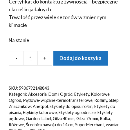
Certyfikat do kontaktu z żywnością – bezpieczne
dla roślin jadalnych
Trwałość przez wiele sezonów w zmiennym
klimacie
Na stanie
-
+
Dodaj do koszyka
ilość
Etykiety
ogrodnicze/sadownicze
pętlowe
SKU:
5906792148843
RÓŻOWE
Kategorii:
Akcesoria
,
Dom i Ogród
,
Etykiety
,
Kolorowe
,
254x25mm(25x254)
Ogród
,
Pętlowe-wiązane-termotransferowe
,
Rośliny
,
Sklep
Znaczników:
Anetpol
,
Etykiety do opisu roślin
,
Etykiety do
500szt
pisania
,
Etykiety kolorowe
,
Etykiety ogrodnicze
,
Etykiety
pętlowe
,
Garden-Label
,
Gilza 40 mm
,
Gilza 76 mm
,
Rolka
,
Różowe
,
Średnica nawoju do 14 cm
,
SuperMerchant
,
wymiar