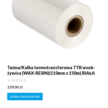
Taśma/Kalka termotransferowa TTR wosk-
żywica (WAX-RESIN)(110mm x 150m) BIAŁA
0
139,00
zł
z
5
DODAJ DO KOSZYKA