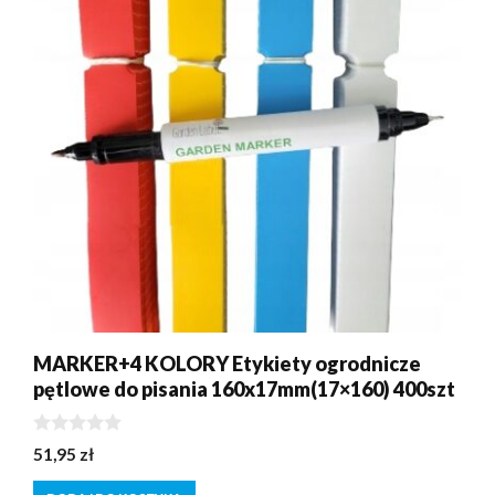
MARKER+4 KOLORY Etykiety ogrodnicze
pętlowe do pisania 160x17mm(17×160) 400szt
0
51,95
zł
z
5