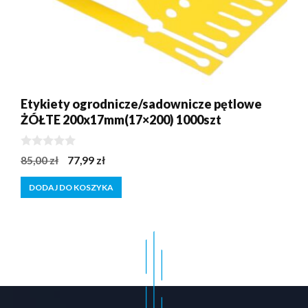
Etykiety ogrodnicze/sadownicze pętlowe
ŻÓŁTE 200x17mm(17×200) 1000szt
0
Pierwotna
Aktualna
85,00
zł
77,99
zł
z
cena
cena
5
DODAJ DO KOSZYKA
wynosiła:
wynosi:
85,00 zł.
77,99 zł.