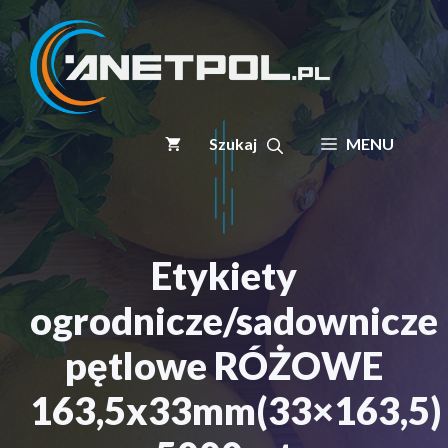
Przejdź
do
treści
MENU
Etykiety
ogrodnicze/sadownicze
pętlowe RÓŻOWE
163,5x33mm(33×163,5)