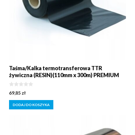
Taśma/Kalka termotransferowa TTR
żywiczna (RESIN)(110mm x 300m) PREMIUM
0
69,85
zł
z
5
DODAJ DO KOSZYKA