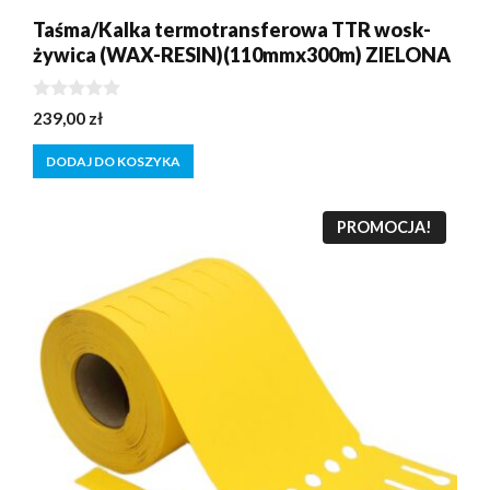
Taśma/Kalka termotransferowa TTR wosk-
żywica (WAX-RESIN)(110mmx300m) ZIELONA
0
239,00
zł
z
5
DODAJ DO KOSZYKA
PROMOCJA!