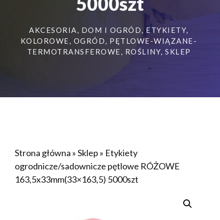
5000szt
AKCESORIA
,
DOM I OGRÓD
,
ETYKIETY
,
KOLOROWE
,
OGRÓD
,
PĘTLOWE-WIĄZANE-
TERMOTRANSFEROWE
,
ROŚLINY
,
SKLEP
Strona główna
»
Sklep
»
Etykiety
ogrodnicze/sadownicze pętlowe RÓŻOWE
163,5x33mm(33×163,5) 5000szt