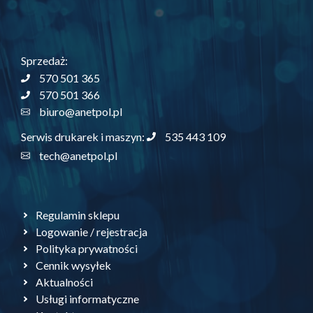
Sprzedaż:
570 501 365
570 501 366
biuro@anetpol.pl
535 443 109
Serwis drukarek i maszyn:
tech@anetpol.pl
Regulamin sklepu
Logowanie / rejestracja
Polityka prywatności
Cennik wysyłek
Aktualności
Usługi informatyczne