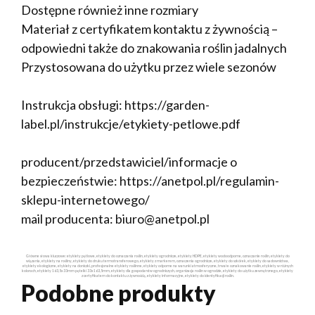
Dostępne również inne rozmiary
Materiał z certyfikatem kontaktu z żywnością –
odpowiedni także do znakowania roślin jadalnych
Przystosowana do użytku przez wiele sezonów
Instrukcja obsługi: https://garden-
label.pl/instrukcje/etykiety-petlowe.pdf
producent/przedstawiciel/informacje o
bezpieczeństwie: https://anetpol.pl/regulamin-
sklepu-internetowego/
mail producenta: biuro@anetpol.pl
Główne słowa kluczowe: etykiety pętlowe, etykiety do oznaczania roślin, etykiety ogrodnicze, etykiety HDPE, etykiety wodoodporne, oznaczanie roślin, etykiety do
wiązania, etykiety na rośliny, etykiety do druku termotransferowego, etykiety z markerem, oznaczenia ogrodnicze, etykiety do szkółek, etykiety do sadownictwa,
etykiety ekologiczne, etykiety na doniczki, profesjonalne etykiety roślinne, etykiety odporne na warunki atmosferyczne, trwałe oznakowanie roślin, etykiety w różnych
kolorach, etykiety 163,5x33mm pętelki 33x163,5mm, etykiety dla gospodarstw ogrodniczych, organizacja roślin w ogrodzie, etykiety do użytku zewnętrznego, etykiety
z certyfikatem do kontaktu z żywnością, etykiety informacyjne, etykiety do identyfikacji roślin.
Podobne produkty