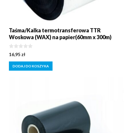
Taśma/Kalka termotransferowa TTR
Woskowa (WAX) na papier(60mm x 300m)
0
16,95
zł
z
5
DODAJ DO KOSZYKA