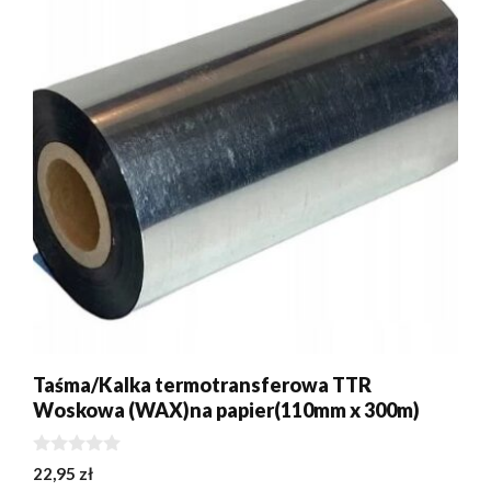
Taśma/Kalka termotransferowa TTR
Woskowa (WAX)na papier(110mm x 300m)
0
22,95
zł
z