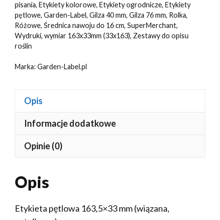
pisania
,
Etykiety kolorowe
,
Etykiety ogrodnicze
,
Etykiety
pętlowe
,
Garden-Label
,
Gilza 40 mm
,
Gilza 76 mm
,
Rolka
,
Różowe
,
Średnica nawoju do 16 cm
,
SuperMerchant
,
Wydruki
,
wymiar 163x33mm (33x163)
,
Zestawy do opisu
roślin
Marka:
Garden-Label.pl
Opis
Informacje dodatkowe
Opinie (0)
Opis
Etykieta pętlowa 163,5×33 mm (wiązana,