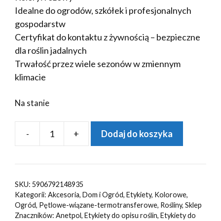
Idealne do ogrodów, szkółek i profesjonalnych
gospodarstw
Certyfikat do kontaktu z żywnością – bezpieczne
dla roślin jadalnych
Trwałość przez wiele sezonów w zmiennym
klimacie
Na stanie
-
+
Dodaj do koszyka
ilość
Etykiety
ogrodnicze/sadownicze
pętlowe
SKU:
5906792148935
RÓŻOWE
Kategorii:
Akcesoria
,
Dom i Ogród
,
Etykiety
,
Kolorowe
,
163,5x33mm(33x163,5)
Ogród
,
Pętlowe-wiązane-termotransferowe
,
Rośliny
,
Sklep
Znaczników:
Anetpol
,
Etykiety do opisu roślin
,
Etykiety do
5000szt