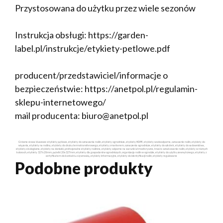
Przystosowana do użytku przez wiele sezonów
Instrukcja obsługi: https://garden-
label.pl/instrukcje/etykiety-petlowe.pdf
producent/przedstawiciel/informacje o
bezpieczeństwie: https://anetpol.pl/regulamin-
sklepu-internetowego/
mail producenta: biuro@anetpol.pl
Główne słowa kluczowe: etykiety pętlowe, etykiety do oznaczania roślin, etykiety ogrodnicze, etykiety HDPE, etykiety wodoodporne, oznaczanie roślin, etykiety do
wiązania, etykiety na rośliny, etykiety do druku termotransferowego, etykiety z markerem, oznaczenia ogrodnicze, etykiety do szkółek, etykiety do sadownictwa,
etykiety ekologiczne, etykiety na doniczki, profesjonalne etykiety roślinne, etykiety odporne na warunki atmosferyczne, trwałe oznakowanie roślin, etykiety w różnych
kolorach, etykiety 327x20mm, pętelki 20x327mm, etykiety dla gospodarstw ogrodniczych, organizacja roślin w ogrodzie, etykiety do użytku zewnętrznego, etykiety z
certyfikatem do kontaktu z żywnością, etykiety informacyjne, etykiety do identyfikacji roślin, etykiety regulowane
Podobne produkty