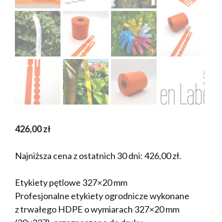
426,00
zł
Najniższa cena z ostatnich 30 dni:
426,00
zł
.
Etykiety pętlowe 327×20 mm
Profesjonalne etykiety ogrodnicze wykonane
z trwałego HDPE o wymiarach 327×20 mm