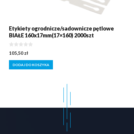
Etykiety ogrodnicze/sadownicze pętlowe
BIAŁE 160x17mm(17×160) 2000szt
0
105,50
zł
z
5
DODAJ DO KOSZYKA