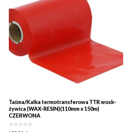
Taśma/Kalka termotransferowa TTR wosk-
żywica (WAX-RESIN)(110mm x 150m)
CZERWONA
0