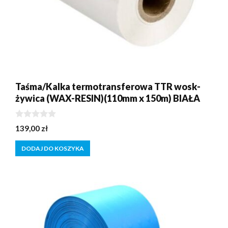
Taśma/Kalka termotransferowa TTR wosk-
żywica (WAX-RESIN)(110mm x 150m) BIAŁA
0
139,00
zł
z
5
DODAJ DO KOSZYKA