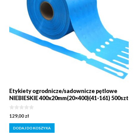
Etykiety ogrodnicze/sadownicze pętlowe
NIEBIESKIE 400x20mm(20×400)(41-161) 500szt
0
129,00
zł
z
5
DODAJ DO KOSZYKA