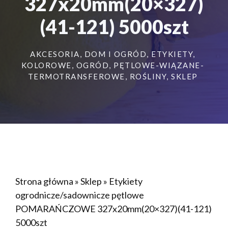
327x20mm(20×327)
(41-121) 5000szt
AKCESORIA
,
DOM I OGRÓD
,
ETYKIETY
,
KOLOROWE
,
OGRÓD
,
PĘTLOWE-WIĄZANE-
TERMOTRANSFEROWE
,
ROŚLINY
,
SKLEP
Strona główna
»
Sklep
»
Etykiety
ogrodnicze/sadownicze pętlowe
POMARAŃCZOWE 327x20mm(20×327)(41-121)
5000szt