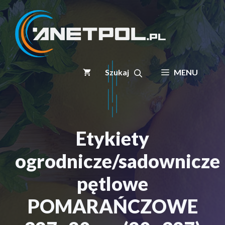
Przejdź
do
treści
MENU
Etykiety
ogrodnicze/sadownicze
pętlowe
POMARAŃCZOWE