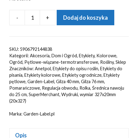
-
+
Dodaj do koszyka
ilość
Etykiety
ogrodnicze/sadownicze
pętlowe
SKU:
5906792144838
POMARAŃCZOWE
Kategorii:
Akcesoria
,
Dom i Ogród
,
Etykiety
,
Kolorowe
,
327x20mm(20x327)
Ogród
,
Pętlowe-wiązane-termotransferowe
,
Rośliny
,
Sklep
Znaczników:
Anetpol
,
Etykiety do opisu roślin
,
Etykiety do
(41-
pisania
,
Etykiety kolorowe
,
Etykiety ogrodnicze
,
Etykiety
121)
pętlowe
,
Garden-Label
,
Gilza 40 mm
,
Gilza 76 mm
,
5000szt
Pomarańczowe
,
Regulacja obwodu
,
Rolka
,
Średnica nawoju
do 25 cm
,
SuperMerchant
,
Wydruki
,
wymiar 327x20mm
(20x327)
Marka:
Garden-Label.pl
Opis