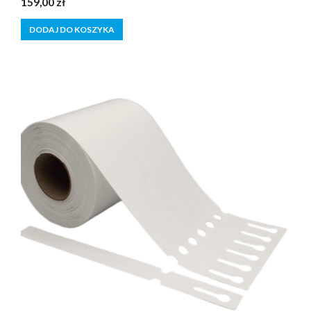
159,00
zł
z
5
DODAJ DO KOSZYKA