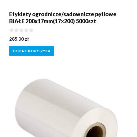
Etykiety ogrodnicze/sadownicze pętlowe
BIAŁE 200x17mm(17×200) 5000szt
0
285,00
zł
z
5
DODAJ DO KOSZYKA