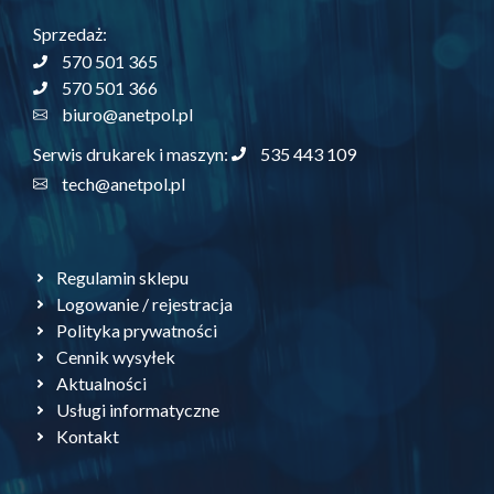
Sprzedaż:
570 501 365
570 501 366
biuro@anetpol.pl
535 443 109
Serwis drukarek i maszyn:
tech@anetpol.pl
Regulamin sklepu
Logowanie / rejestracja
Polityka prywatności
Cennik wysyłek
Aktualności
Usługi informatyczne
Kontakt