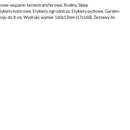
lowe-wiązane-termotransferowe
,
Rośliny
,
Sklep
tykiety kolorowe
,
Etykiety ogrodnicze
,
Etykiety pętlowe
,
Garden-
oju do 8 cm
,
Wydruki
,
wymiar 160x17mm (17x160)
,
Zestawy do