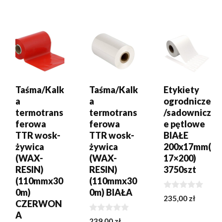
DODAJ DO
DODAJ DO
DODAJ DO
KOSZYKA
KOSZYKA
KOSZYKA
Taśma/Kalk
Taśma/Kalk
Etykiety
a
a
ogrodnicze
termotrans
termotrans
/sadownicz
ferowa
ferowa
e pętlowe
TTR wosk-
TTR wosk-
BIAŁE
żywica
żywica
200x17mm(
(WAX-
(WAX-
17×200)
RESIN)
RESIN)
3750szt
(110mmx30
(110mmx30
0m)
0m) BIAŁA
0
235,00
zł
CZERWON
z
tna
5
A
0
a
239,00
zł