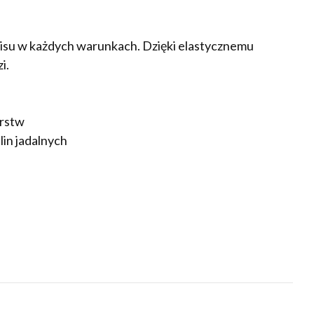
pisu w każdych warunkach. Dzięki elastycznemu
i.
arstw
lin jadalnych