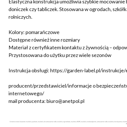
Elastyczna konstrukcja umożliwia szybkie mocowanie be
doniczek czy tabliczek. Stosowana w ogrodach, szkół
rolniczych.
Kolory: pomarańczowe
Dostępne również inne rozmiary
Materiał z certyfikatem kontaktu z żywnością – odpow
Przystosowana do użytku przez wiele sezonów
Instrukcja obsługi: https://garden-label.pl/instrukcje
producent/przedstawiciel/informacje o bezpieczeństw
internetowego/
mail producenta: biuro@anetpol.pl
Główne słowa kluczowe: etykiety pętlowe, etykiety do oznaczania roślin, etykiety ogrodnicze, etykiety HDPE, etykiety wodoodporne, oznaczanie roślin, etykiety do wiązania, etyk
d