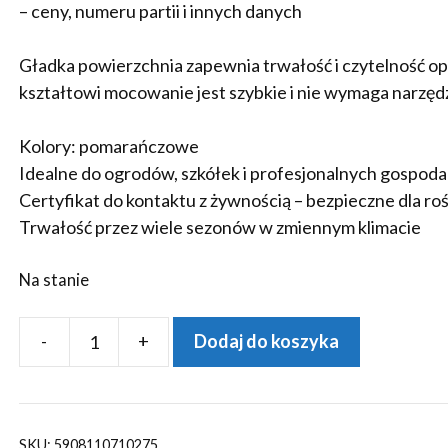
– ceny, numeru partii i innych danych
Gładka powierzchnia zapewnia trwałość i czytelność o
kształtowi mocowanie jest szybkie i nie wymaga narzędz
Kolory: pomarańczowe
Idealne do ogrodów, szkółek i profesjonalnych gospod
Certyfikat do kontaktu z żywnością – bezpieczne dla roś
Trwałość przez wiele sezonów w zmiennym klimacie
Na stanie
-
+
Dodaj do koszyka
ilość
Etykiety
ogrodnicze/sadownicze
pętlowe
SKU:
5908110710275