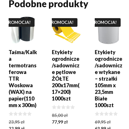
Podobne produkty
DODAJ DO
DODAJ DO
DODAJ DO
KOSZYKA
KOSZYKA
KOSZYKA
PROMOCJA!
PROMOCJA!
PROMOCJA!
Taśma/Kalk
Etykiety
Etykiety
a
ogrodnicze
ogrodnicze
termotrans
/sadownicz
/sadownicz
ferowa
e pętlowe
e wtykane
TTR
ŻÓŁTE
– strzałki
Woskowa
200x17mm(
105mm x
(WAX) na
17×200)
23,5mm
papier(110
1000szt
Białe
mm x 300m)
1000szt
0
Pierwotna
85,00
zł
z
0
0
Pierwotna
Aktualna
cena
Pierwo
23,95
zł
77,99
zł
69,95
zł
5
z
z
Aktualna
cena
cena
wynosiła:
Aktualn
cena
22,99
zł
63,99
zł
5
5