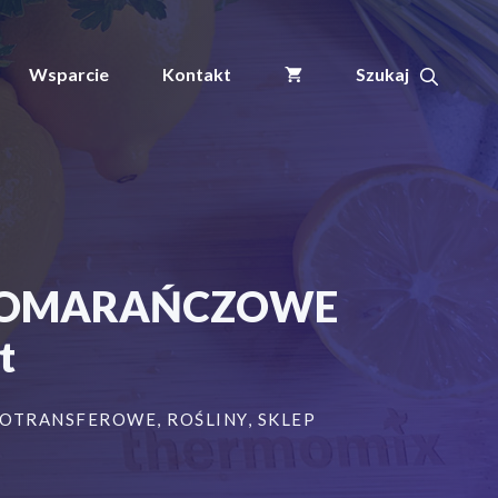
ogrodnicze/sadownicze
pętlowe
POMARAŃCZOWE
Wsparcie
Kontakt
160x17mm(17x160)
480szt
we POMARAŃCZOWE
t
MOTRANSFEROWE
,
ROŚLINY
,
SKLEP