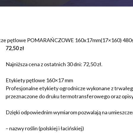
nicze pętlowe POMARAŃCZOWE 160x17mm(17×160) 480s
72,50
zł
Najniższa cena z ostatnich 30 dni:
72,50
zł
.
Etykiety pętlowe 160×17 mm
Profesjonalne etykiety ogrodnicze wykonane z trwał
przeznaczone do druku termotransferowego oraz opi
Dzięki odpowiednim wymiarom pozwalają na umieszcze
– nazwy roślin (polskiej i łacińskiej)