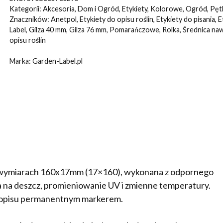
POMARAŃCZOWE
Kategorii:
Akcesoria
,
Dom i Ogród
,
Etykiety
,
Kolorowe
,
Ogród
,
Pęt
160x17mm(17x160)
Znaczników:
Anetpol
,
Etykiety do opisu roślin
,
Etykiety do pisania
,
E
Label
,
Gilza 40 mm
,
Gilza 76 mm
,
Pomarańczowe
,
Rolka
,
Średnica naw
480szt
opisu roślin
Marka:
Garden-Label.pl
o wymiarach 160x17mm (17×160), wykonana z odpornego
na deszcz, promieniowanie UV i zmienne temperatury.
 opisu permanentnym markerem.