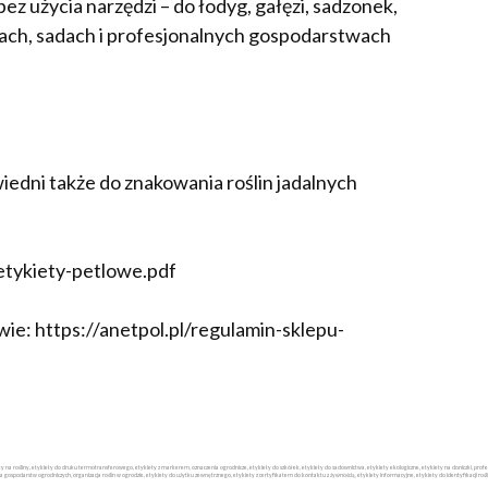
z użycia narzędzi – do łodyg, gałęzi, sadzonek,
kach, sadach i profesjonalnych gospodarstwach
iedni także do znakowania roślin jadalnych
/etykiety-petlowe.pdf
ie: https://anetpol.pl/regulamin-sklepu-
iety na rośliny, etykiety do druku termotransferowego, etykiety z markerem, oznaczenia ogrodnicze, etykiety do szkółek, etykiety do sadownictwa, etykiety ekologiczne, etykiety na doniczki, p
la gospodarstw ogrodniczych, organizacja roślin w ogrodzie, etykiety do użytku zewnętrznego, etykiety z certyfikatem do kontaktu z żywnością, etykiety informacyjne, etykiety do identyfikacji rośli