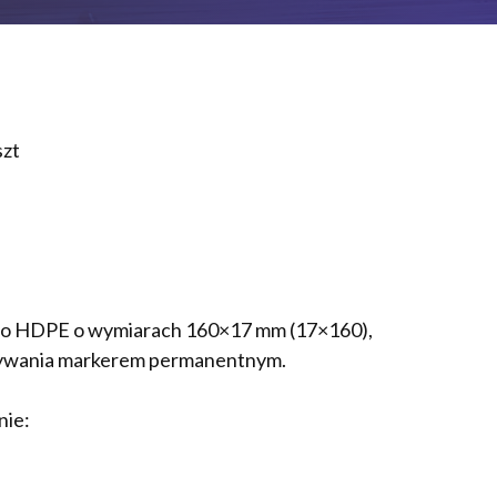
zt
ego HDPE o wymiarach 160×17 mm (17×160),
sywania markerem permanentnym.
nie: