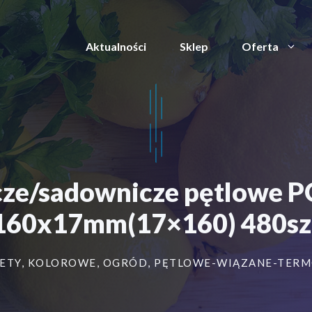
Aktualności
Sklep
Oferta
nicze/sadownicze pętlo
160x17mm(17×160) 480sz
ETY
,
KOLOROWE
,
OGRÓD
,
PĘTLOWE-WIĄZANE-TER