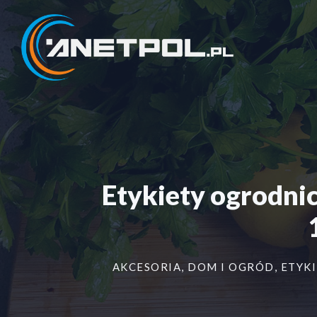
Przejdź
do
treści
Etykiety ogrod
AKCESORIA
,
DOM I OGRÓD
,
ETYKI