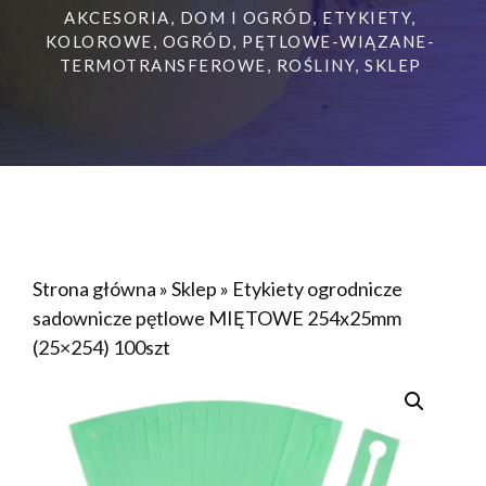
AKCESORIA
,
DOM I OGRÓD
,
ETYKIETY
,
KOLOROWE
,
OGRÓD
,
PĘTLOWE-WIĄZANE-
TERMOTRANSFEROWE
,
ROŚLINY
,
SKLEP
Strona główna
»
Sklep
»
Etykiety ogrodnicze
sadownicze pętlowe MIĘTOWE 254x25mm
(25×254) 100szt