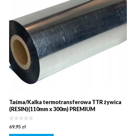
Taśma/Kalka termotransferowa TTR żywica
(RESIN)(110mm x 300m) PREMIUM
0
69,95
zł
z
5