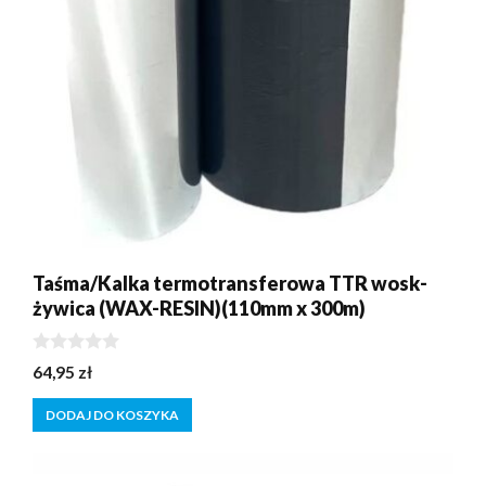
Taśma/Kalka termotransferowa TTR wosk-
żywica (WAX-RESIN)(110mm x 300m)
0
64,95
zł
z
5
DODAJ DO KOSZYKA