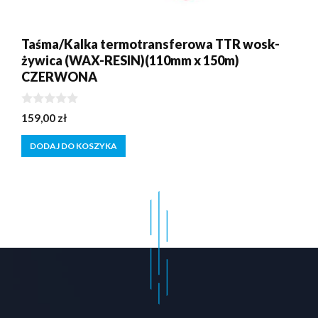
Taśma/Kalka termotransferowa TTR wosk-
żywica (WAX-RESIN)(110mm x 150m)
CZERWONA
0
159,00
zł
z
5
DODAJ DO KOSZYKA