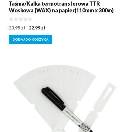
Taśma/Kalka termotransferowa TTR
Woskowa (WAX) na papier(110mm x 300m)
0
Pierwotna
Aktualna
23,95
zł
22,99
zł
z
cena
cena
5
DODAJ DO KOSZYKA
wynosiła:
wynosi:
23,95 zł.
22,99 zł.