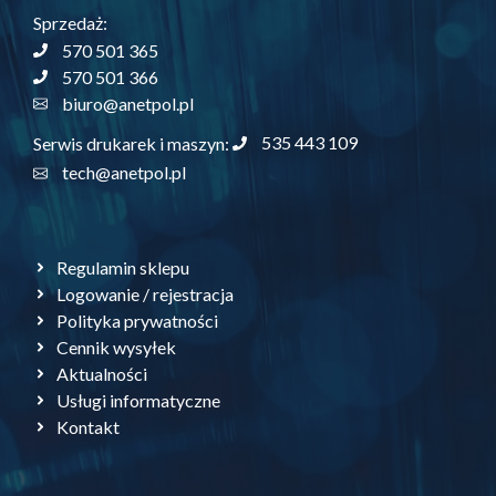
Sprzedaż:
570 501 365
570 501 366
biuro@anetpol.pl
535 443 109
Serwis drukarek i maszyn:
tech@anetpol.pl
Regulamin sklepu
Logowanie / rejestracja
Polityka prywatności
Cennik wysyłek
Aktualności
Usługi informatyczne
Kontakt