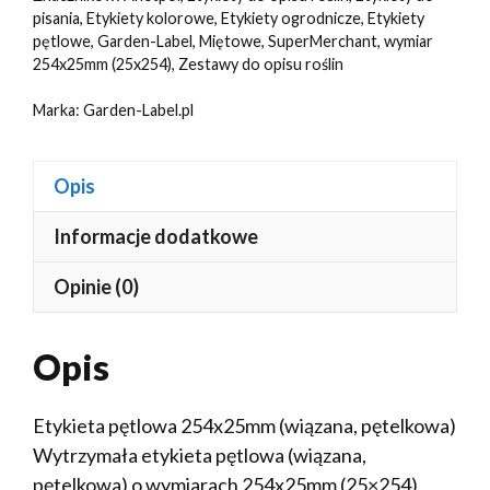
254x25mm
pisania
,
Etykiety kolorowe
,
Etykiety ogrodnicze
,
Etykiety
(25x254)
pętlowe
,
Garden-Label
,
Miętowe
,
SuperMerchant
,
wymiar
100szt
254x25mm (25x254)
,
Zestawy do opisu roślin
Marka:
Garden-Label.pl
Opis
Informacje dodatkowe
Opinie (0)
Opis
Etykieta pętlowa 254x25mm (wiązana, pętelkowa)
Wytrzymała etykieta pętlowa (wiązana,
pętelkowa) o wymiarach 254x25mm (25×254),