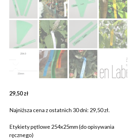
29,50
zł
Najniższa cena z ostatnich 30 dni:
29,50
zł
.
Etykiety pętlowe 254x25mm (do opisywania
ręcznego)