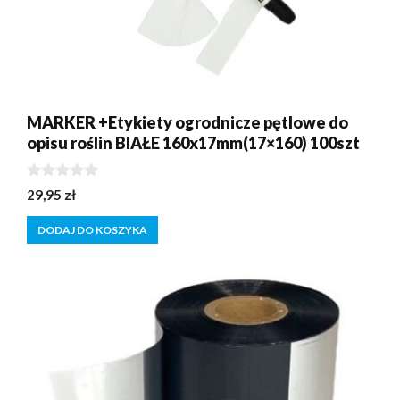
MARKER +Etykiety ogrodnicze pętlowe do
opisu roślin BIAŁE 160x17mm(17×160) 100szt
0
29,95
zł
z
5
DODAJ DO KOSZYKA