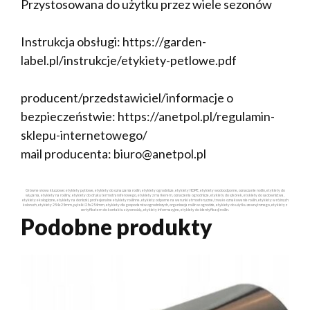
Przystosowana do użytku przez wiele sezonów
Instrukcja obsługi: https://garden-
label.pl/instrukcje/etykiety-petlowe.pdf
producent/przedstawiciel/informacje o
bezpieczeństwie: https://anetpol.pl/regulamin-
sklepu-internetowego/
mail producenta: biuro@anetpol.pl
Główne słowa kluczowe: etykiety pętlowe, etykiety do oznaczania roślin, etykiety ogrodnicze, etykiety HDPE, etykiety wodoodporne, oznaczanie roślin, etykiety do
wiązania, etykiety na rośliny, etykiety do druku termotransferowego, etykiety z markerem, oznaczenia ogrodnicze, etykiety do szkółek, etykiety do sadownictwa,
etykiety ekologiczne, etykiety na doniczki, profesjonalne etykiety roślinne, etykiety odporne na warunki atmosferyczne, trwałe oznakowanie roślin, etykiety w różnych
kolorach, etykiety 254x25mm, pętelki 25x254mm, etykiety dla gospodarstw ogrodniczych, organizacja roślin w ogrodzie, etykiety do użytku zewnętrznego, etykiety z
certyfikatem do kontaktu z żywnością, etykiety informacyjne, etykiety do identyfikacji roślin.
Podobne produkty