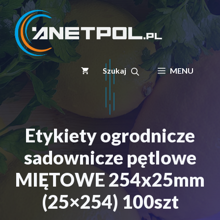
Przejdź
do
treści
MENU
Etykiety ogrodnicze
sadownicze pętlowe
MIĘTOWE 254x25mm
(25×254) 100szt