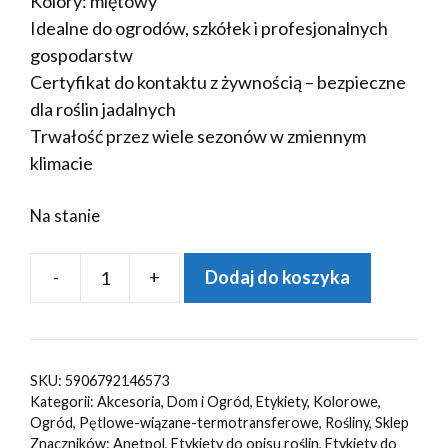
Kolory: miętowy
Idealne do ogrodów, szkółek i profesjonalnych
gospodarstw
Certyfikat do kontaktu z żywnością – bezpieczne
dla roślin jadalnych
Trwałość przez wiele sezonów w zmiennym
klimacie
Na stanie
-
+
Dodaj do koszyka
ilość
Etykiety
ogrodnicze
sadownicze
SKU:
5906792146573
pętlowe
Kategorii:
Akcesoria
,
Dom i Ogród
,
Etykiety
,
Kolorowe
,
MIĘTOWE
Ogród
,
Pętlowe-wiązane-termotransferowe
,
Rośliny
,
Sklep
Znaczników:
Anetpol
,
Etykiety do opisu roślin
,
Etykiety do