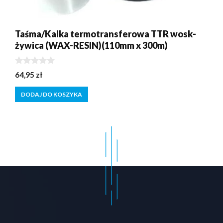
Taśma/Kalka termotransferowa TTR wosk-
żywica (WAX-RESIN)(110mm x 300m)
0
64,95
zł
z
5
DODAJ DO KOSZYKA