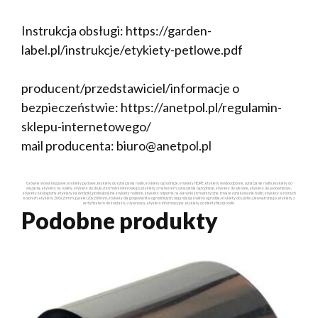
Instrukcja obsługi: https://garden-
label.pl/instrukcje/etykiety-petlowe.pdf
producent/przedstawiciel/informacje o
bezpieczeństwie: https://anetpol.pl/regulamin-
sklepu-internetowego/
mail producenta: biuro@anetpol.pl
Główne słowa kluczowe: etykiety pętlowe, etykiety do oznaczania roślin, etykiety ogrodnicze, etykiety HDPE, etykiety wodoodporne, oznaczanie roślin, etykiety do
wiązania, etykiety na rośliny, etykiety do druku termotransferowego, etykiety z markerem, oznaczenia ogrodnicze, etykiety do szkółek, etykiety do sadownictwa,
etykiety ekologiczne, etykiety na doniczki, profesjonalne etykiety roślinne, etykiety odporne na warunki atmosferyczne, trwałe oznakowanie roślin, etykiety w różnych
kolorach, etykiety 200x20mm, pętelki 20x200mm, etykiety dla gospodarstw ogrodniczych, organizacja roślin w ogrodzie, etykiety do użytku zewnętrznego, etykiety z
certyfikatem do kontaktu z żywnością, etykiety informacyjne, etykiety do identyfikacji roślin.
Podobne produkty