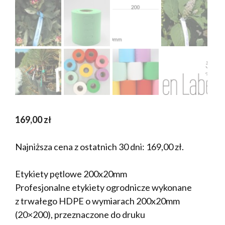
169,00
zł
Najniższa cena z ostatnich 30 dni:
169,00
zł
.
Etykiety pętlowe 200x20mm
Profesjonalne etykiety ogrodnicze wykonane
z trwałego HDPE o wymiarach 200x20mm
(20×200), przeznaczone do druku