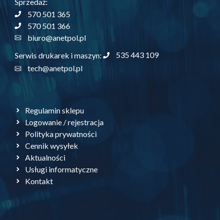
Sprzedaż:
570 501 365
570 501 366
biuro@anetpol.pl
535 443 109
Serwis drukarek i maszyn:
tech@anetpol.pl
Regulamin sklepu
Logowanie / rejestracja
Polityka prywatności
Cennik wysyłek
Aktualności
Usługi informatyczne
Kontakt