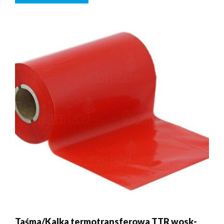
Taśma/Kalka termotransferowa TTR wosk-