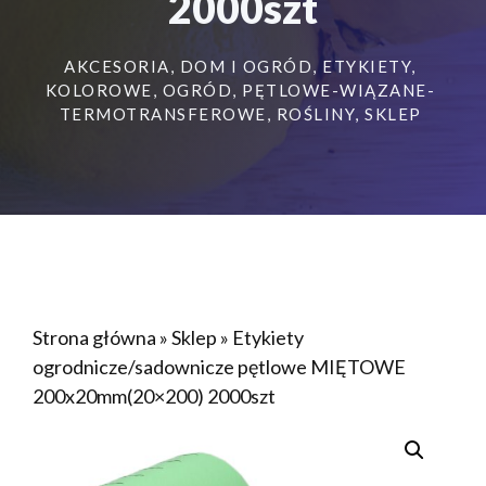
2000szt
AKCESORIA
,
DOM I OGRÓD
,
ETYKIETY
,
KOLOROWE
,
OGRÓD
,
PĘTLOWE-WIĄZANE-
TERMOTRANSFEROWE
,
ROŚLINY
,
SKLEP
Strona główna
»
Sklep
»
Etykiety
ogrodnicze/sadownicze pętlowe MIĘTOWE
200x20mm(20×200) 2000szt