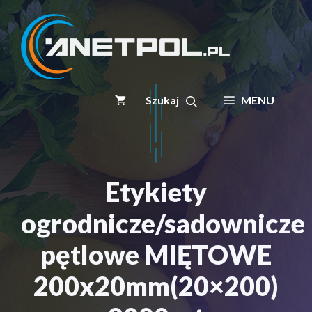
Przejdź
do
treści
MENU
Etykiety
ogrodnicze/sadownicze
pętlowe MIĘTOWE
200x20mm(20×200)