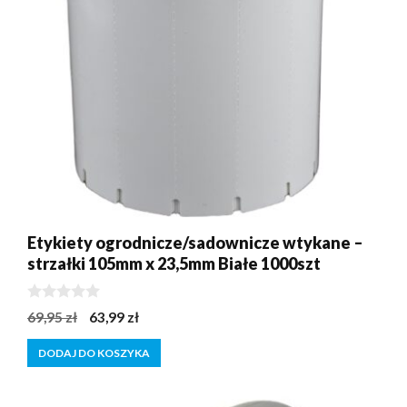
Etykiety ogrodnicze/sadownicze wtykane –
strzałki 105mm x 23,5mm Białe 1000szt
0
Pierwotna
Aktualna
69,95
zł
63,99
zł
z
cena
cena
5
DODAJ DO KOSZYKA
wynosiła:
wynosi:
69,95 zł.
63,99 zł.