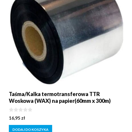
Taśma/Kalka termotransferowa TTR
Woskowa (WAX) na papier(60mm x 300m)
0
16,95
zł
z
5
DODAJ DO KOSZYKA