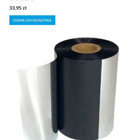
0
33,95
zł
z
5
DODAJ DO KOSZYKA