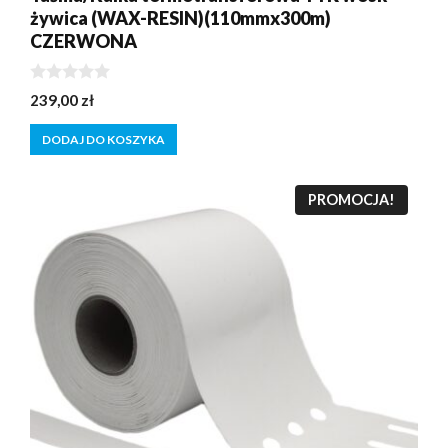
żywica (WAX-RESIN)(110mmx300m)
CZERWONA
0
239,00
zł
z
5
DODAJ DO KOSZYKA
PROMOCJA!