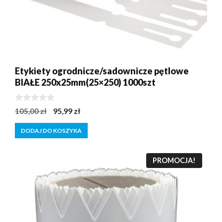
Etykiety ogrodnicze/sadownicze pętlowe
BIAŁE 250x25mm(25×250) 1000szt
0
Pierwotna
Aktualna
105,00
zł
95,99
zł
z
cena
cena
5
DODAJ DO KOSZYKA
wynosiła:
wynosi:
105,00 zł.
95,99 zł.
PROMOCJA!