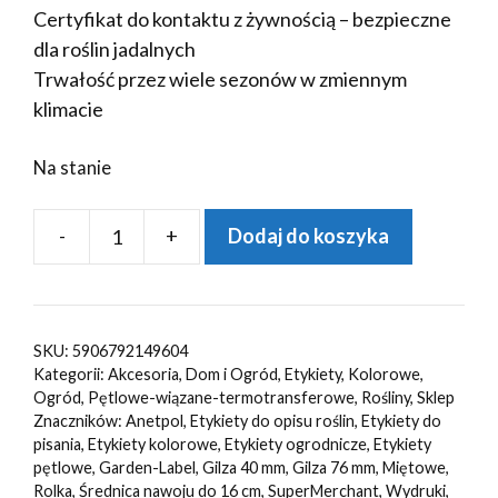
Certyfikat do kontaktu z żywnością – bezpieczne
dla roślin jadalnych
Trwałość przez wiele sezonów w zmiennym
klimacie
Na stanie
-
+
Dodaj do koszyka
ilość
Etykiety
ogrodnicze/sadownicze
pętlowe
SKU:
5906792149604
MIĘTOWE
Kategorii:
Akcesoria
,
Dom i Ogród
,
Etykiety
,
Kolorowe
,
200x20mm(20x200)
Ogród
,
Pętlowe-wiązane-termotransferowe
,
Rośliny
,
Sklep
Znaczników:
Anetpol
,
Etykiety do opisu roślin
,
Etykiety do
2000szt
pisania
,
Etykiety kolorowe
,
Etykiety ogrodnicze
,
Etykiety
pętlowe
,
Garden-Label
,
Gilza 40 mm
,
Gilza 76 mm
,
Miętowe
,
Rolka
,
Średnica nawoju do 16 cm
,
SuperMerchant
,
Wydruki
,