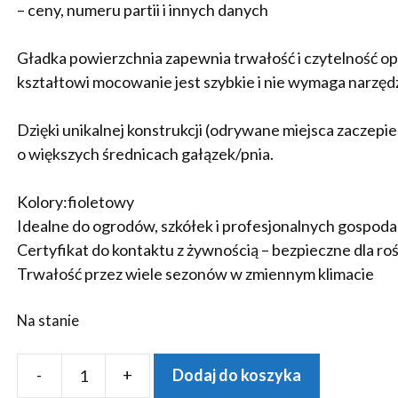
– ceny, numeru partii i innych danych
Gładka powierzchnia zapewnia trwałość i czytelność o
kształtowi mocowanie jest szybkie i nie wymaga narzędz
Dzięki unikalnej konstrukcji (odrywane miejsca zaczepie
o większych średnicach gałązek/pnia.
Kolory:fioletowy
Idealne do ogrodów, szkółek i profesjonalnych gospod
Certyfikat do kontaktu z żywnością – bezpieczne dla roś
Trwałość przez wiele sezonów w zmiennym klimacie
Na stanie
-
+
Dodaj do koszyka
ilość