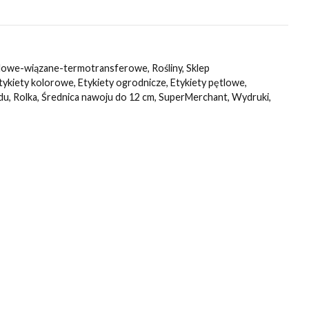
lowe-wiązane-termotransferowe
,
Rośliny
,
Sklep
tykiety kolorowe
,
Etykiety ogrodnicze
,
Etykiety pętlowe
,
du
,
Rolka
,
Średnica nawoju do 12 cm
,
SuperMerchant
,
Wydruki
,