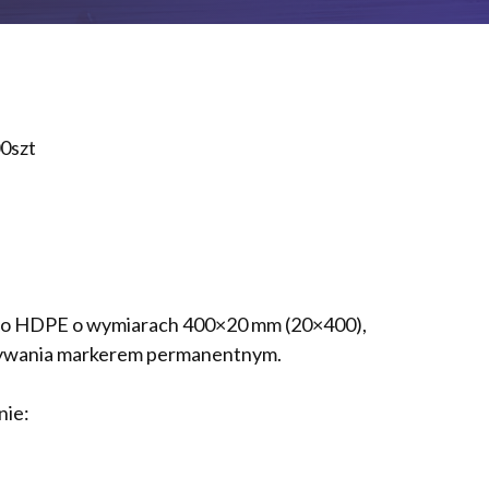
0szt
ego HDPE o wymiarach 400×20 mm (20×400),
sywania markerem permanentnym.
nie: