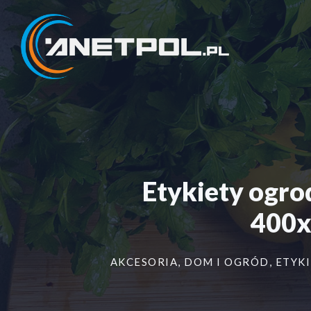
Przejdź
do
treści
Etykiety ogr
400x
AKCESORIA
,
DOM I OGRÓD
,
ETYKI