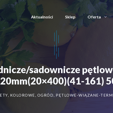
Aktualności
Sklep
Oferta
odnicze/sadownicze pętl
20mm(20×400)(41-161) 5
ETY
,
KOLOROWE
,
OGRÓD
,
PĘTLOWE-WIĄZANE-TER