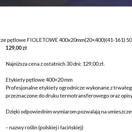
icze pętlowe FIOLETOWE 400x20mm(20×400)(41-161) 50
129,00
zł
Najniższa cena z ostatnich 30 dni:
129,00
zł
.
Etykiety pętlowe 400×20 mm
Profesjonalne etykiety ogrodnicze wykonane z trwał
przeznaczone do druku termotransferowego oraz opi
Dzięki odpowiednim wymiarom pozwalają na umieszcze
– nazwy roślin (polskiej i łacińskiej)