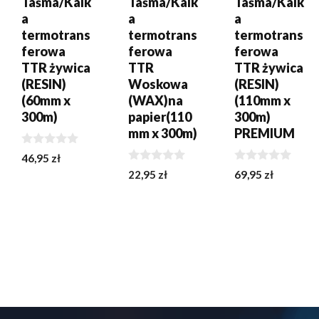
Taśma/Kalk
Taśma/Kalk
Taśma/Kalk
a
a
a
termotrans
termotrans
termotrans
ferowa
ferowa
ferowa
TTR żywica
TTR
TTR żywica
(RESIN)
Woskowa
(RESIN)
(60mm x
(WAX)na
(110mm x
300m)
papier(110
300m)
mm x 300m)
PREMIUM
0
46,95
zł
z
0
0
22,95
zł
69,95
zł
5
z
z
5
5