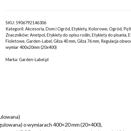
Etykiety
ogrodnicze/sadownicze
pętlowe
SKU:
5906792146306
FIOLETOWE
Kategorii:
Akcesoria
,
Dom i Ogród
,
Etykiety
,
Kolorowe
,
Ogród
,
Pęt
400x20mm(20x400)
Znaczników:
Anetpol
,
Etykiety do opisu roślin
,
Etykiety do pisania
,
E
Fioletowe
,
Garden-Label
,
Gilza 40 mm
,
Gilza 76 mm
,
Regulacja obwo
(41-
wymiar 400x20mm (20x400)
161)
500szt
Marka:
Garden-Label.pl
gulowana)
egulowana) o wymiarach 400×20 mm (20×400),