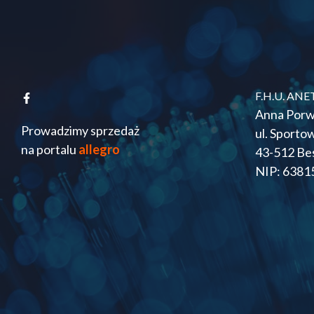
F.H.U. ANE
Anna Porw
Prowadzimy sprzedaż
ul. Sporto
na portalu
allegro
43-512 Be
NIP: 6381