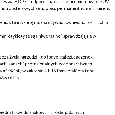
orzywa HDPE – odporna na deszcz, promieniowanie UV
ermotransferowych oraz opisu permanentnym markerem.
ienia), tę etykietę można używać również na roślinach o
m, etykiety te są uniwersalne i sprawdzają się w
z użycia narzędzi – do łodyg, gałęzi, sadzonek,
kach, sadach i profesjonalnych gospodarstwach
 mieści się w zakresie 41-161mm, etykiety te są
ów roślin.
iedni także do znakowania roślin jadalnych