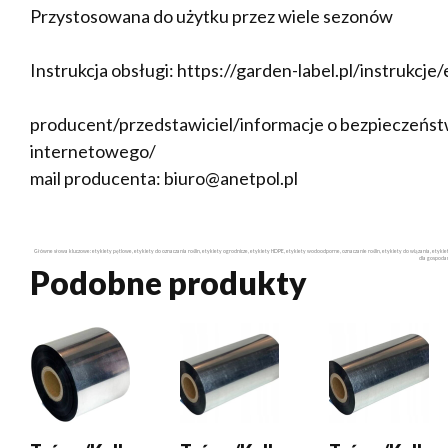
Przystosowana do użytku przez wiele sezonów
Instrukcja obsługi: https://garden-label.pl/instrukcje
producent/przedstawiciel/informacje o bezpieczeństw
internetowego/
mail producenta: biuro@anetpol.pl
Główne słowa kluczowe: etykiety pętlowe, etykiety do oznaczania roślin, etykiety ogrodnicze, etykiety HDPE, etykiety wodoodporne, oznaczanie roślin, etykiety do wiązania, etyk
dla gospodar
Podobne produkty
DODAJ DO
DODAJ DO
DODAJ DO
KOSZYKA
KOSZYKA
KOSZYKA