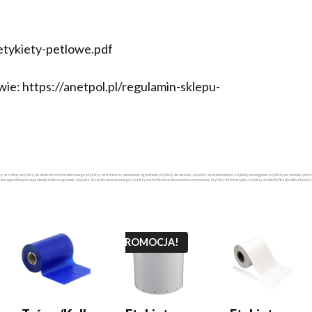
/etykiety-petlowe.pdf
ie: https://anetpol.pl/regulamin-sklepu-
iety na rośliny, etykiety do druku termotransferowego, etykiety z markerem, oznaczenia ogrodnicze, etykiety do szkółek, etykiety do sadownictwa, etykiety ekologiczne, etykiety na doniczki, p
stw ogrodniczych, organizacja roślin w ogrodzie, etykiety do użytku zewnętrznego, etykiety z certyfikatem do kontaktu z żywnością, etykiety informacyjne, etykiety do identyfikacji roślin, etykie
DODAJ DO
DODAJ DO
DODAJ DO
KOSZYKA
KOSZYKA
KOSZYKA
PROMOCJA!