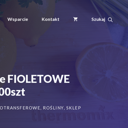
ogrodnicze/sadownicze
pętlowe
FIOLETOWE
Wsparcie
Kontakt
400x20mm(20x400)
(41-
161)
500szt
owe FIOLETOWE
00szt
MOTRANSFEROWE
,
ROŚLINY
,
SKLEP