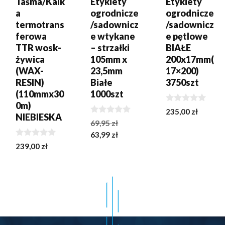
Taśma/Kalk
Etykiety
Etykiety
a
ogrodnicze
ogrodnicze
termotrans
/sadownicz
/sadownicz
ferowa
e wtykane
e pętlowe
TTR wosk-
– strzałki
BIAŁE
żywica
105mm x
200x17mm(
(WAX-
23,5mm
17×200)
RESIN)
Białe
3750szt
(110mmx30
1000szt
0m)
0
235,00
zł
NIEBIESKA
z
0
Pierwotna
69,95
zł
5
z
Aktualna
cena
63,99
zł
5
0
cena
wynosiła:
239,00
zł
z
wynosi:
69,95 zł.
5
63,99 zł.