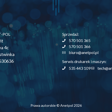
T-POL
Sprzedaż:
it
570 501 365
570 501 366
wa 4c
biuro@anetpol.pl
stwinka
530636
Serwis drukarek i maszyn:
535 443 109
tech@an
Prawa autorskie © Anetpol 2026