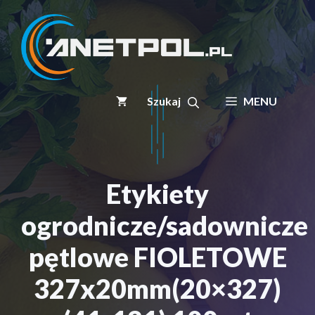
Przejdź
do
treści
MENU
Etykiety
ogrodnicze/sadownicze
pętlowe FIOLETOWE
327x20mm(20×327)