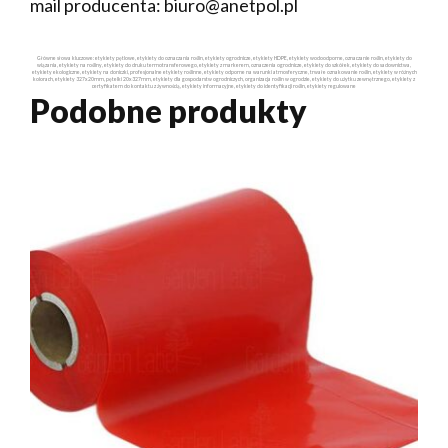
mail producenta: biuro@anetpol.pl
Główne słowa kluczowe: etykiety pętlowe, etykiety do oznaczania roślin, etykiety ogrodnicze, etykiety HDPE, etykiety wodoodporne, oznaczanie roślin, etykiety do
wiązania, etykiety na rośliny, etykiety do druku termotransferowego, etykiety z markerem, oznaczenia ogrodnicze, etykiety do szkółek, etykiety do sadownictwa,
etykiety ekologiczne, etykiety na doniczki, profesjonalne etykiety roślinne, etykiety odporne na warunki atmosferyczne, trwałe oznakowanie roślin, etykiety w różnych
kolorach, etykiety 327x20mm, pętelki 20x327mm, etykiety dla gospodarstw ogrodniczych, organizacja roślin w ogrodzie, etykiety do użytku zewnętrznego, etykiety z
certyfikatem do kontaktu z żywnością, etykiety informacyjne, etykiety do identyfikacji roślin, etykiety regulowane
Podobne produkty