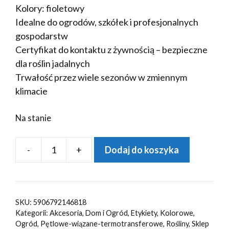
Kolory: fioletowy
Idealne do ogrodów, szkółek i profesjonalnych
gospodarstw
Certyfikat do kontaktu z żywnością – bezpieczne
dla roślin jadalnych
Trwałość przez wiele sezonów w zmiennym
klimacie
Na stanie
-
+
Dodaj do koszyka
ilość
Etykiety
ogrodnicze/sadownicze
pętlowe
SKU:
5906792146818
FIOLETOWE
Kategorii:
Akcesoria
,
Dom i Ogród
,
Etykiety
,
Kolorowe
,
327x20mm(20x327)
Ogród
,
Pętlowe-wiązane-termotransferowe
,
Rośliny
,
Sklep