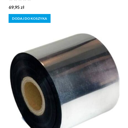
0
69,95
zł
z
5
DODAJ DO KOSZYKA