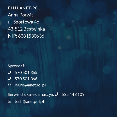
F.H.U. ANET-POL
Anna Porwit
ul. Sportowa 4c
43-512 Bestwinka
NIP: 6381530636
Sprzedaż:
570 501 365
570 501 366
biuro@anetpol.pl
535 443 109
Serwis drukarek i maszyn:
tech@anetpol.pl