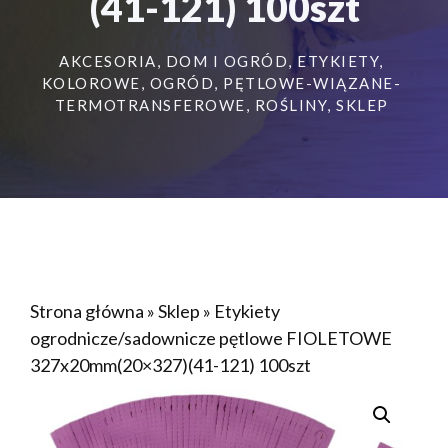
(41-121) 100szt
AKCESORIA
,
DOM I OGRÓD
,
ETYKIETY
,
KOLOROWE
,
OGRÓD
,
PĘTLOWE-WIĄZANE-
TERMOTRANSFEROWE
,
ROŚLINY
,
SKLEP
Strona główna
»
Sklep
»
Etykiety
ogrodnicze/sadownicze pętlowe FIOLETOWE
327x20mm(20×327)(41-121) 100szt