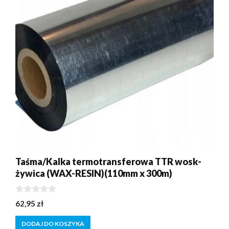
Taśma/Kalka termotransferowa TTR wosk-
żywica (WAX-RESIN)(110mm x 300m)
0
62,95
zł
z
5
DODAJ DO KOSZYKA