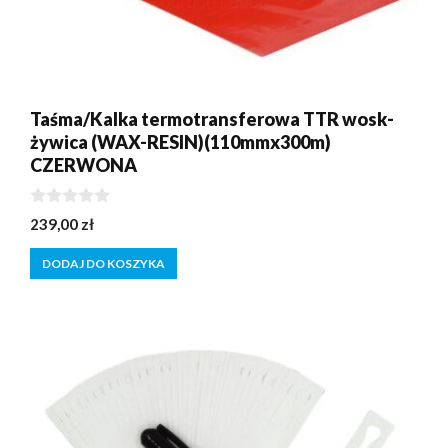
Taśma/Kalka termotransferowa TTR wosk-
żywica (WAX-RESIN)(110mmx300m)
CZERWONA
0
239,00
zł
z
5
DODAJ DO KOSZYKA