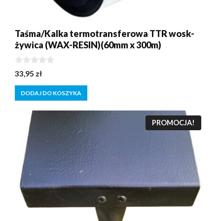
Taśma/Kalka termotransferowa TTR wosk-
żywica (WAX-RESIN)(60mm x 300m)
0
33,95
zł
z
5
DODAJ DO KOSZYKA
PROMOCJA!