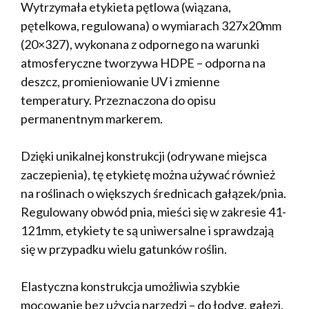
Wytrzymała etykieta pętlowa (wiązana,
pętelkowa, regulowana) o wymiarach 327x20mm
(20×327), wykonana z odpornego na warunki
atmosferyczne tworzywa HDPE – odporna na
deszcz, promieniowanie UV i zmienne
temperatury. Przeznaczona do opisu
permanentnym markerem.
Dzięki unikalnej konstrukcji (odrywane miejsca
zaczepienia), tę etykietę można używać również
na roślinach o większych średnicach gałązek/pnia.
Regulowany obwód pnia, mieści się w zakresie 41-
121mm, etykiety te są uniwersalne i sprawdzają
się w przypadku wielu gatunków roślin.
Elastyczna konstrukcja umożliwia szybkie
mocowanie bez użycia narzędzi – do łodyg, gałęzi,