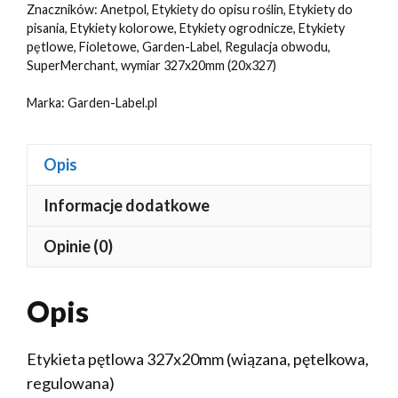
Znaczników:
Anetpol
,
Etykiety do opisu roślin
,
Etykiety do
(41-
pisania
,
Etykiety kolorowe
,
Etykiety ogrodnicze
,
Etykiety
121)
pętlowe
,
Fioletowe
,
Garden-Label
,
Regulacja obwodu
,
100szt
SuperMerchant
,
wymiar 327x20mm (20x327)
Marka:
Garden-Label.pl
Opis
Informacje dodatkowe
Opinie (0)
Opis
Etykieta pętlowa 327x20mm (wiązana, pętelkowa,
regulowana)