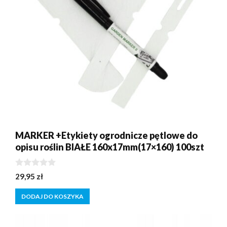
MARKER +Etykiety ogrodnicze pętlowe do
opisu roślin BIAŁE 160x17mm(17×160) 100szt
0
29,95
zł
z
5
DODAJ DO KOSZYKA