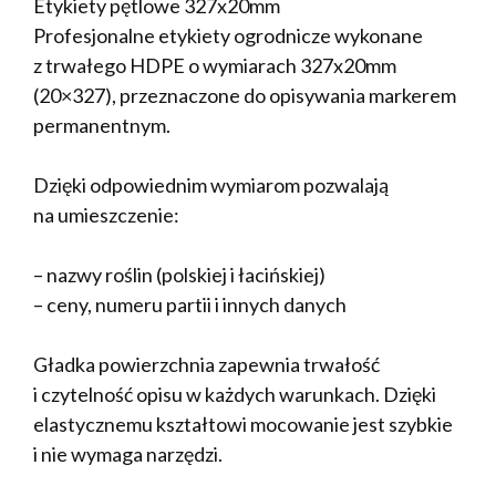
Etykiety pętlowe 327x20mm
Profesjonalne etykiety ogrodnicze wykonane
z trwałego HDPE o wymiarach 327x20mm
(20×327), przeznaczone do opisywania markerem
permanentnym.
Dzięki odpowiednim wymiarom pozwalają
na umieszczenie:
– nazwy roślin (polskiej i łacińskiej)
– ceny, numeru partii i innych danych
Gładka powierzchnia zapewnia trwałość
i czytelność opisu w każdych warunkach. Dzięki
elastycznemu kształtowi mocowanie jest szybkie
i nie wymaga narzędzi.