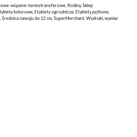
lowe-wiązane-termotransferowe
,
Rośliny
,
Sklep
tykiety kolorowe
,
Etykiety ogrodnicze
,
Etykiety pętlowe
,
,
Średnica nawoju do 12 cm
,
SuperMerchant
,
Wydruki
,
wymiar