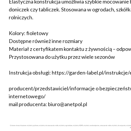
Elastyczna konstrukcja umożliwia szybkie mocowanie be
doniczek czy tabliczek. Stosowana w ogrodach, szkół
rolniczych.
Kolory: fioletowy
Dostępne również inne rozmiary
Materiał z certyfikatem kontaktu z żywnością – odpow
Przystosowana do użytku przez wiele sezonów
Instrukcja obsługi: https://garden-label.pl/instrukcje
producent/przedstawiciel/informacje o bezpieczeństw
internetowego/
mail producenta: biuro@anetpol.pl
Główne słowa kluczowe: etykiety pętlowe, etykiety do oznaczania roślin, etykiety ogrodnicze, etykiety HDPE, etykiety wodoodporne, oznaczanie roślin, etykiety do wiązania, etyk
d