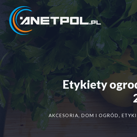
Przejdź
do
treści
Etykiety ogr
AKCESORIA
,
DOM I OGRÓD
,
ETYKI