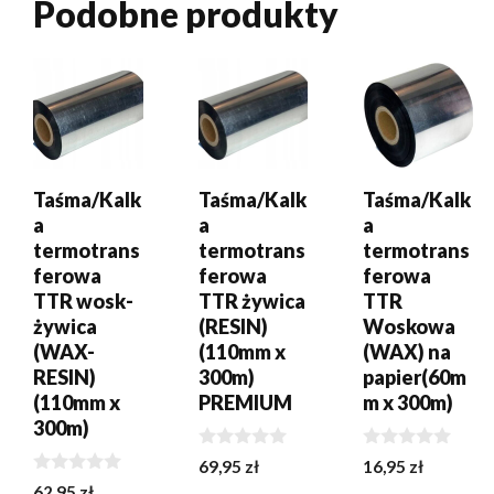
Podobne produkty
DODAJ DO
DODAJ DO
DODAJ DO
KOSZYKA
KOSZYKA
KOSZYKA
Taśma/Kalk
Taśma/Kalk
Taśma/Kalk
a
a
a
termotrans
termotrans
termotrans
ferowa
ferowa
ferowa
TTR wosk-
TTR żywica
TTR
żywica
(RESIN)
Woskowa
(WAX-
(110mm x
(WAX) na
RESIN)
300m)
papier(60m
(110mm x
PREMIUM
m x 300m)
300m)
0
0
69,95
zł
16,95
zł
z
z
0
62,95
zł
5
5