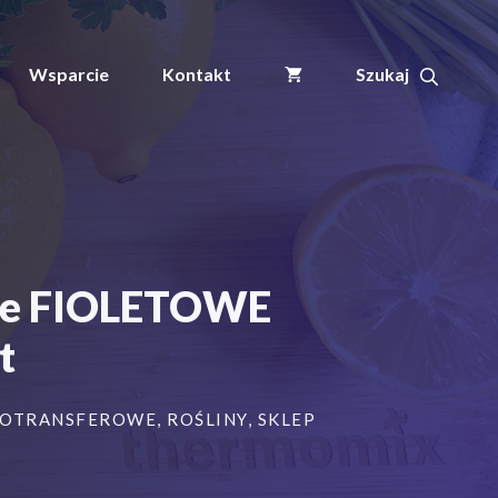
wynosiła:
wynosi:
ogrodnicze/sadownicze
89,99 zł.
82,99 zł.
pętlowe
FIOLETOWE
Wsparcie
Kontakt
254x25mm(25x254)
500szt
owe FIOLETOWE
t
MOTRANSFEROWE
,
ROŚLINY
,
SKLEP