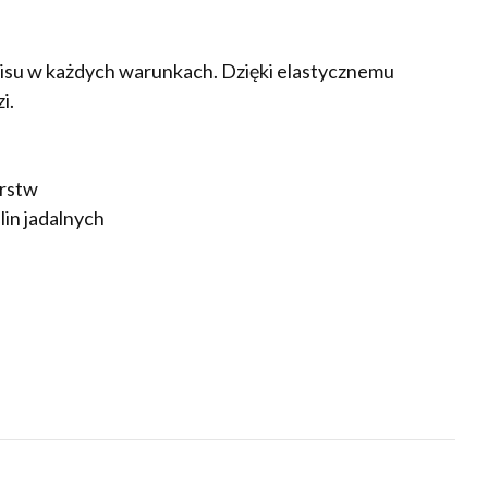
pisu w każdych warunkach. Dzięki elastycznemu
i.
arstw
lin jadalnych