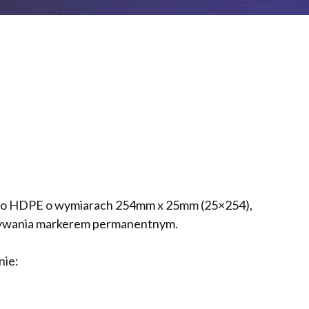
ego HDPE o wymiarach 254mm x 25mm (25×254),
sywania markerem permanentnym.
nie: