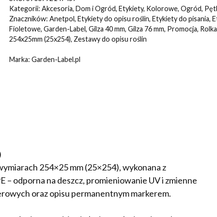
FIOLETOWE
Kategorii:
Akcesoria
,
Dom i Ogród
,
Etykiety
,
Kolorowe
,
Ogród
,
Pęt
254x25mm(25x254)
Znaczników:
Anetpol
,
Etykiety do opisu roślin
,
Etykiety do pisania
,
E
Fioletowe
,
Garden-Label
,
Gilza 40 mm
,
Gilza 76 mm
,
Promocja
,
Rolka
500szt
254x25mm (25x254)
,
Zestawy do opisu roślin
Marka:
Garden-Label.pl
)
o wymiarach 254×25 mm (25×254), wykonana z
– odporna na deszcz, promieniowanie UV i zmienne
ferowych oraz opisu permanentnym markerem.