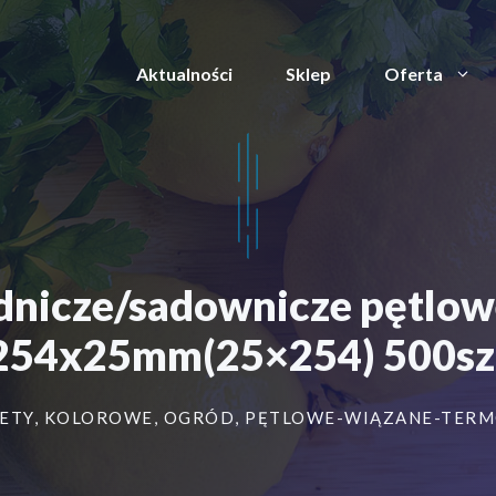
Aktualności
Sklep
Oferta
odnicze/sadownicze pętl
254x25mm(25×254) 500sz
ETY
,
KOLOROWE
,
OGRÓD
,
PĘTLOWE-WIĄZANE-TER