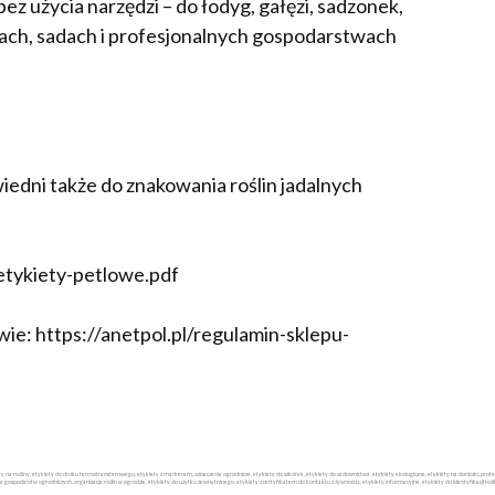
z użycia narzędzi – do łodyg, gałęzi, sadzonek,
kach, sadach i profesjonalnych gospodarstwach
iedni także do znakowania roślin jadalnych
/etykiety-petlowe.pdf
ie: https://anetpol.pl/regulamin-sklepu-
iety na rośliny, etykiety do druku termotransferowego, etykiety z markerem, oznaczenia ogrodnicze, etykiety do szkółek, etykiety do sadownictwa, etykiety ekologiczne, etykiety na doniczki, p
la gospodarstw ogrodniczych, organizacja roślin w ogrodzie, etykiety do użytku zewnętrznego, etykiety z certyfikatem do kontaktu z żywnością, etykiety informacyjne, etykiety do identyfikacji rośli