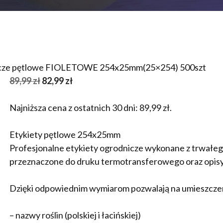
icze pętlowe FIOLETOWE 254x25mm(25×254) 500szt
Pierwotna
Aktualna
89,99
zł
82,99
zł
cena
cena
wynosiła:
wynosi:
Najniższa cena z ostatnich 30 dni:
89,99
zł
.
89,99 zł.
82,99 zł.
Etykiety pętlowe 254x25mm
Profesjonalne etykiety ogrodnicze wykonane z trwał
przeznaczone do druku termotransferowego oraz opi
Dzięki odpowiednim wymiarom pozwalają na umieszcze
– nazwy roślin (polskiej i łacińskiej)