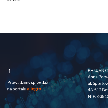
z
5
F.H.U. ANE
Anna Porw
Prowadzimy sprzedaż
ul. Sporto
na portalu
allegro
43-512 Be
NIP: 6381