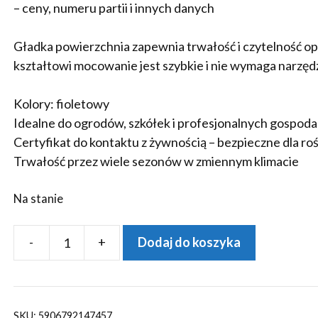
– ceny, numeru partii i innych danych
Gładka powierzchnia zapewnia trwałość i czytelność o
kształtowi mocowanie jest szybkie i nie wymaga narzędz
Kolory: fioletowy
Idealne do ogrodów, szkółek i profesjonalnych gospod
Certyfikat do kontaktu z żywnością – bezpieczne dla roś
Trwałość przez wiele sezonów w zmiennym klimacie
Na stanie
-
+
Dodaj do koszyka
ilość
Etykiety
ogrodnicze/sadownicze
pętlowe
SKU:
5906792147457