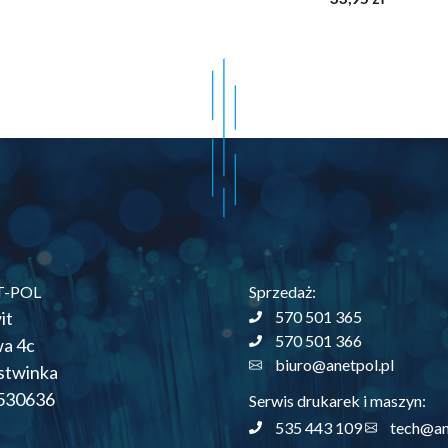
z
5
T-POL
Sprzedaż:
it
570 501 365
570 501 366
wa 4c
biuro@anetpol.pl
stwinka
530636
Serwis drukarek i maszyn:
535 443 109
tech@an