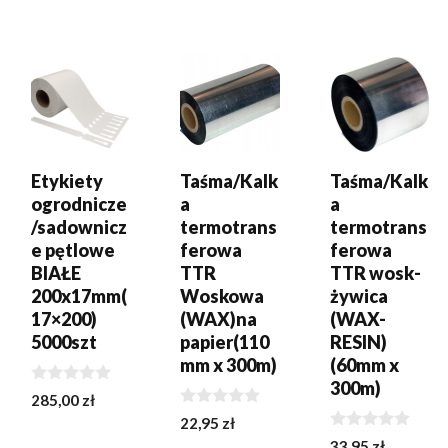
DODAJ DO
DODAJ DO
DODAJ DO
KOSZYKA
KOSZYKA
KOSZYKA
Etykiety
Taśma/Kalk
Taśma/Kalk
ogrodnicze
a
a
/sadownicz
termotrans
termotrans
e pętlowe
ferowa
ferowa
BIAŁE
TTR
TTR wosk-
200x17mm(
Woskowa
żywica
17×200)
(WAX)na
(WAX-
5000szt
papier(110
RESIN)
mm x 300m)
(60mm x
300m)
0
285,00
zł
z
0
22,95
zł
5
z
0
33,95
zł
5