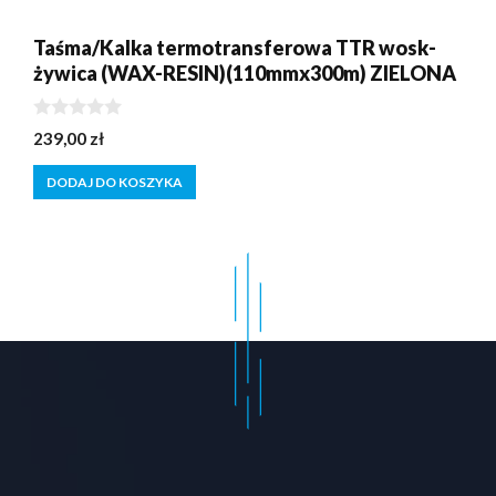
Taśma/Kalka termotransferowa TTR wosk-
żywica (WAX-RESIN)(110mmx300m) ZIELONA
0
239,00
zł
z
5
DODAJ DO KOSZYKA