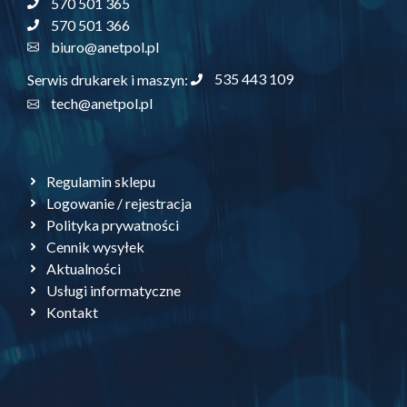
570 501 365
570 501 366
biuro@anetpol.pl
535 443 109
Serwis drukarek i maszyn:
tech@anetpol.pl
Regulamin sklepu
Logowanie / rejestracja
Polityka prywatności
Cennik wysyłek
Aktualności
Usługi informatyczne
Kontakt