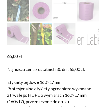
65,00
zł
Najniższa cena z ostatnich 30 dni:
65,00
zł
.
Etykiety pętlowe 160×17 mm
Profesjonalne etykiety ogrodnicze wykonane
z trwałego HDPE o wymiarach 160×17 mm
(160×17), przeznaczone do druku