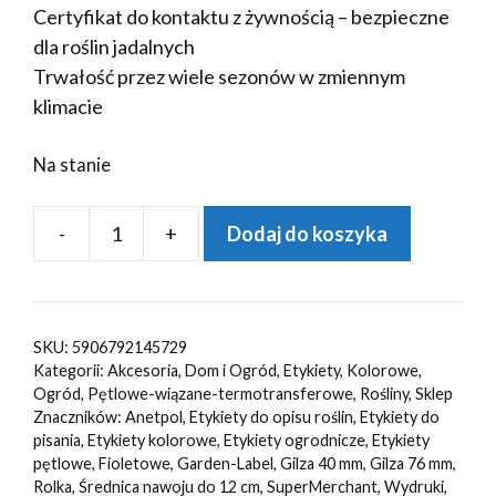
Certyfikat do kontaktu z żywnością – bezpieczne
dla roślin jadalnych
Trwałość przez wiele sezonów w zmiennym
klimacie
Na stanie
-
+
Dodaj do koszyka
ilość
Etykiety
ogrodnicze/sadownicze
pętlowe
SKU:
5906792145729
FIOLETOWE
Kategorii:
Akcesoria
,
Dom i Ogród
,
Etykiety
,
Kolorowe
,
160x17mm(17x160)
Ogród
,
Pętlowe-wiązane-termotransferowe
,
Rośliny
,
Sklep
Znaczników:
Anetpol
,
Etykiety do opisu roślin
,
Etykiety do
500szt
pisania
,
Etykiety kolorowe
,
Etykiety ogrodnicze
,
Etykiety
pętlowe
,
Fioletowe
,
Garden-Label
,
Gilza 40 mm
,
Gilza 76 mm
,
Rolka
,
Średnica nawoju do 12 cm
,
SuperMerchant
,
Wydruki
,