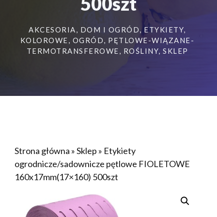
500szt
AKCESORIA
,
DOM I OGRÓD
,
ETYKIETY
,
KOLOROWE
,
OGRÓD
,
PĘTLOWE-WIĄZANE-
TERMOTRANSFEROWE
,
ROŚLINY
,
SKLEP
Strona główna
»
Sklep
»
Etykiety
ogrodnicze/sadownicze pętlowe FIOLETOWE
160x17mm(17×160) 500szt