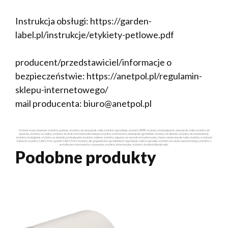
Instrukcja obsługi: https://garden-
label.pl/instrukcje/etykiety-petlowe.pdf
producent/przedstawiciel/informacje o
bezpieczeństwie: https://anetpol.pl/regulamin-
sklepu-internetowego/
mail producenta: biuro@anetpol.pl
Główne słowa kluczowe: etykiety pętlowe, etykiety do oznaczania roślin, etykiety ogrodnicze, etykiety HDPE, etykiety wodoodporne, oznaczanie roślin, etykiety do
wiązania, etykiety na rośliny, etykiety do druku termotransferowego, etykiety z markerem, oznaczenia ogrodnicze, etykiety do szkółek, etykiety do sadownictwa,
etykiety ekologiczne, etykiety na doniczki, profesjonalne etykiety roślinne, etykiety odporne na warunki atmosferyczne, trwałe oznakowanie roślin, etykiety w różnych
kolorach, etykiety 160x17mm, pętelki 160x17mm, etykiety dla gospodarstw ogrodniczych, organizacja roślin w ogrodzie, etykiety do użytku zewnętrznego, etykiety z
certyfikatem do kontaktu z żywnością, etykiety informacyjne, etykiety do identyfikacji roślin.
Podobne produkty