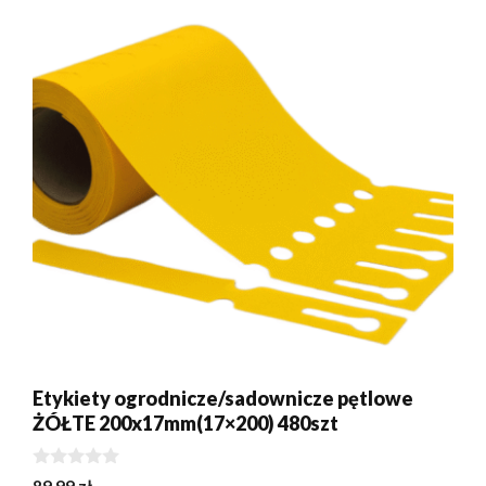
Etykiety ogrodnicze/sadownicze pętlowe
ŻÓŁTE 200x17mm(17×200) 480szt
0