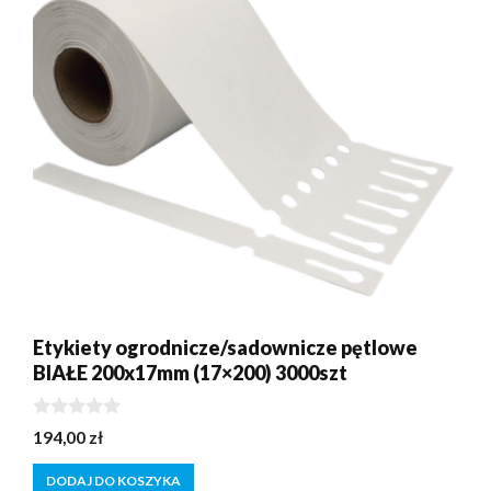
Etykiety ogrodnicze/sadownicze pętlowe
BIAŁE 200x17mm (17×200) 3000szt
0
194,00
zł
z
5
DODAJ DO KOSZYKA