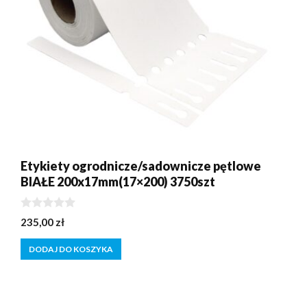
Etykiety ogrodnicze/sadownicze pętlowe
BIAŁE 200x17mm(17×200) 3750szt
0
235,00
zł
z
5
DODAJ DO KOSZYKA