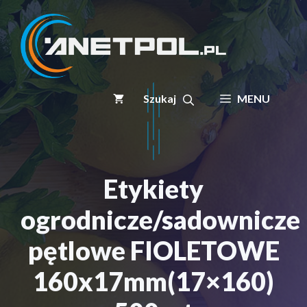
Przejdź
do
treści
MENU
Etykiety
ogrodnicze/sadownicze
pętlowe FIOLETOWE
160x17mm(17×160)