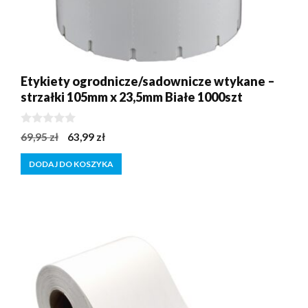
Etykiety ogrodnicze/sadownicze wtykane –
strzałki 105mm x 23,5mm Białe 1000szt
0
Pierwotna
Aktualna
69,95
zł
63,99
zł
z
cena
cena
5
DODAJ DO KOSZYKA
wynosiła:
wynosi:
69,95 zł.
63,99 zł.