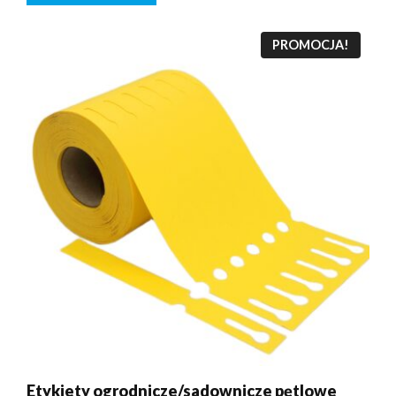
PROMOCJA!
Etykiety ogrodnicze/sadownicze pętlowe