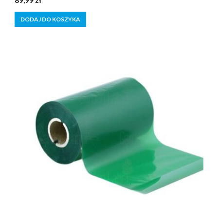
89,99
zł
z
5
DODAJ DO KOSZYKA