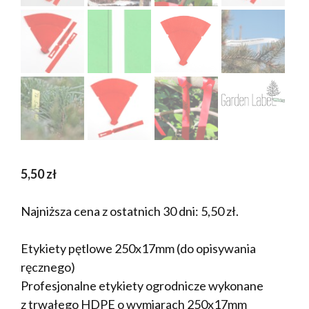
5,50
zł
Najniższa cena z ostatnich 30 dni:
5,50
zł
.
Etykiety pętlowe 250x17mm (do opisywania
ręcznego)
Profesjonalne etykiety ogrodnicze wykonane
z trwałego HDPE o wymiarach 250x17mm