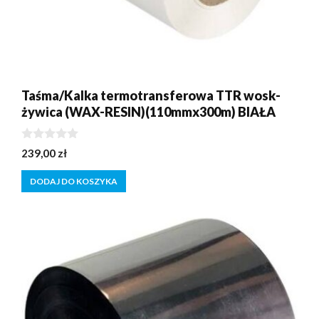
Taśma/Kalka termotransferowa TTR wosk-
żywica (WAX-RESIN)(110mmx300m) BIAŁA
0
239,00
zł
z
5
DODAJ DO KOSZYKA