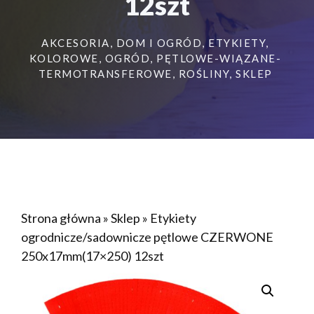
12szt
AKCESORIA
,
DOM I OGRÓD
,
ETYKIETY
,
KOLOROWE
,
OGRÓD
,
PĘTLOWE-WIĄZANE-
TERMOTRANSFEROWE
,
ROŚLINY
,
SKLEP
Strona główna
»
Sklep
»
Etykiety
ogrodnicze/sadownicze pętlowe CZERWONE
250x17mm(17×250) 12szt