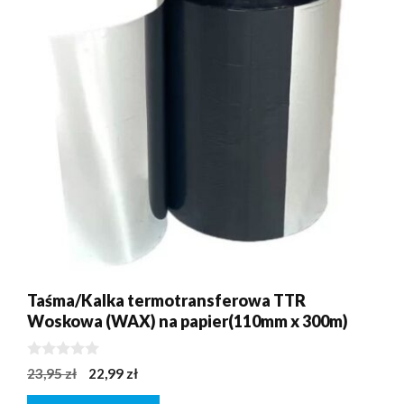
Taśma/Kalka termotransferowa TTR
Woskowa (WAX) na papier(110mm x 300m)
0
Pierwotna
Aktualna
23,95
zł
22,99
zł
z
cena
cena
5