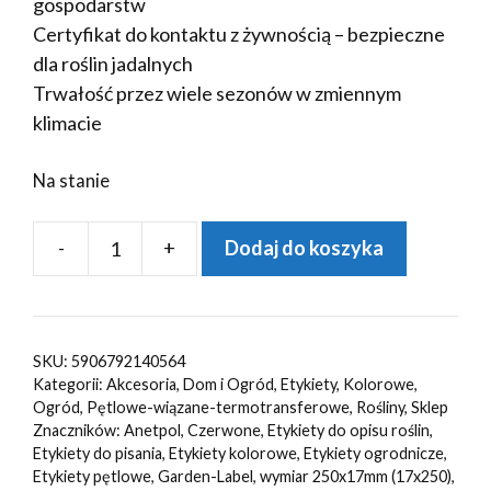
gospodarstw
Certyfikat do kontaktu z żywnością – bezpieczne
dla roślin jadalnych
Trwałość przez wiele sezonów w zmiennym
klimacie
Na stanie
-
+
Dodaj do koszyka
ilość
Etykiety
ogrodnicze/sadownicze
pętlowe
SKU:
5906792140564
CZERWONE
Kategorii:
Akcesoria
,
Dom i Ogród
,
Etykiety
,
Kolorowe
,
250x17mm(17x250)
Ogród
,
Pętlowe-wiązane-termotransferowe
,
Rośliny
,
Sklep
Znaczników:
Anetpol
,
Czerwone
,
Etykiety do opisu roślin
,
12szt
Etykiety do pisania
,
Etykiety kolorowe
,
Etykiety ogrodnicze
,
Etykiety pętlowe
,
Garden-Label
,
wymiar 250x17mm (17x250)
,