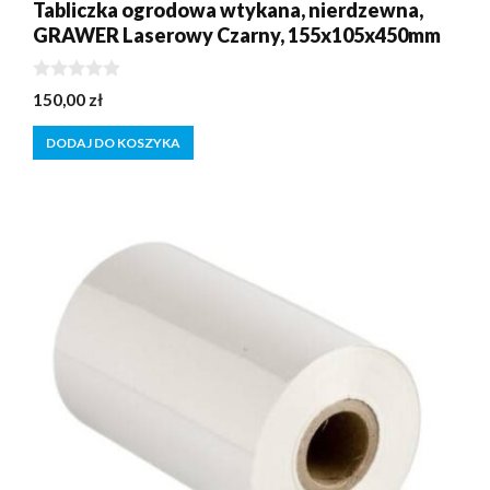
Tabliczka ogrodowa wtykana, nierdzewna,
GRAWER Laserowy Czarny, 155x105x450mm
0
150,00
zł
z
5
DODAJ DO KOSZYKA