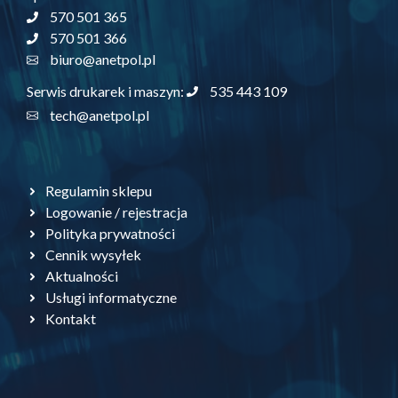
570 501 365
570 501 366
biuro@anetpol.pl
535 443 109
Serwis drukarek i maszyn:
tech@anetpol.pl
Regulamin sklepu
Logowanie / rejestracja
Polityka prywatności
Cennik wysyłek
Aktualności
Usługi informatyczne
Kontakt