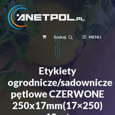
Przejdź
do
treści
MENU
Etykiety
ogrodnicze/sadownicze
pętlowe CZERWONE
250x17mm(17×250)