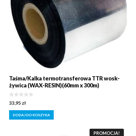
Taśma/Kalka termotransferowa TTR wosk-
żywica (WAX-RESIN)(60mm x 300m)
0
33,95
zł
z
5
DODAJ DO KOSZYKA
PROMOCJA!