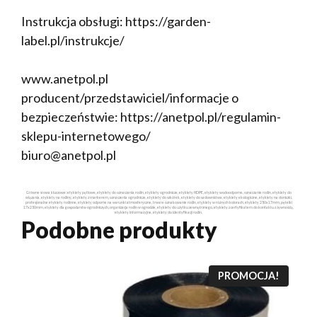
Instrukcja obsługi: https://garden-
label.pl/instrukcje/
www.anetpol.pl
producent/przedstawiciel/informacje o
bezpieczeństwie: https://anetpol.pl/regulamin-
sklepu-internetowego/
biuro@anetpol.pl
Główne słowa kluczowe: etykiety pętlowe, etykiety do oznaczania roślin, etykiety ogrodnicze, etykiety HDPE, etykiety wodoodporne, oznaczanie roślin, etykiety do
wiązania, etykiety na rośliny, etykiety z markerem, oznaczenia ogrodnicze, etykiety do szkółek, etykiety do sadownictwa, etykiety ekologiczne, etykiety na doniczki,
profesjonalne etykiety roślinne, etykiety odporne na warunki atmosferyczne, trwałe oznakowanie roślin, etykiety w różnych kolorach, etykiety 250x17mm, pętelki
17x250mm, etykiety dla gospodarstw ogrodniczych, organizacja roślin w ogrodzie, etykiety do użytku zewnętrznego, etykiety z certyfikatem do kontaktu z żywnością,
etykiety informacyjne, etykiety do identyfikacji roślin.
Podobne produkty
PROMOCJA!