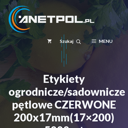
Przejdź
do
treści
MENU
Etykiety
ogrodnicze/sadownicze
pętlowe CZERWONE
200x17mm(17×200)