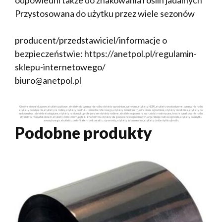
Przystosowana do użytku przez wiele sezonów
producent/przedstawiciel/informacje o
bezpieczeństwie: https://anetpol.pl/regulamin-
sklepu-internetowego/
biuro@anetpol.pl
Główne słowa kluczowe: etykiety pętlowe, etykiety do oznaczania roślin, etykiety ogrodnicze, czerwone, etykiety HDPE, etykiety wodoodporne, oznaczanie roślin,
etykiety do wiązania, etykiety na rośliny, etykiety do druku termotransferowego, etykiety z markerem, oznaczenia ogrodnicze, etykiety do szkółek, etykiety do
sadownictwa, etykiety ekologiczne, etykiety na doniczki, profesjonalne etykiety roślinne, etykiety odporne na warunki atmosferyczne, trwałe oznakowanie roślin,
etykiety w różnych kolorach, etykiety 200x17mm, pętelki 17x200mm, etykiety dla gospodarstw ogrodniczych, organizacja roślin w ogrodzie, etykiety do użytku
zewnętrznego, etykiety z certyfikatem do kontaktu z żywnością, etykiety informacyjne, etykiety do identyfikacji roślin.
Podobne produkty