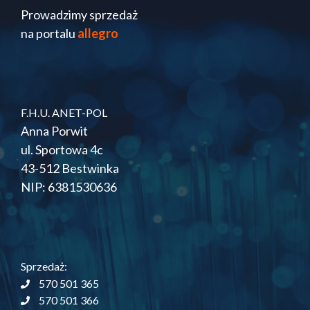
Prowadzimy sprzedaż
na portalu
allegro
F.H.U. ANET-POL
Anna Porwit
ul. Sportowa 4c
43-512 Bestwinka
NIP: 6381530636
Sprzedaż:
570 501 365
570 501 366