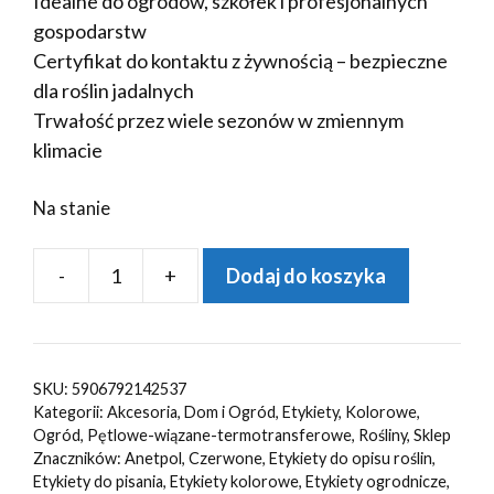
Idealne do ogrodów, szkółek i profesjonalnych
gospodarstw
Certyfikat do kontaktu z żywnością – bezpieczne
dla roślin jadalnych
Trwałość przez wiele sezonów w zmiennym
klimacie
Na stanie
-
+
Dodaj do koszyka
ilość
Etykiety
ogrodnicze/sadownicze
pętlowe
SKU:
5906792142537
CZERWONE
Kategorii:
Akcesoria
,
Dom i Ogród
,
Etykiety
,
Kolorowe
,
200x17mm(17x200)
Ogród
,
Pętlowe-wiązane-termotransferowe
,
Rośliny
,
Sklep
Znaczników:
Anetpol
,
Czerwone
,
Etykiety do opisu roślin
,
5000szt
Etykiety do pisania
,
Etykiety kolorowe
,
Etykiety ogrodnicze
,