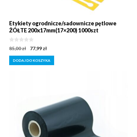
Etykiety ogrodnicze/sadownicze pętlowe
ŻÓŁTE 200x17mm(17×200) 1000szt
0
Pierwotna
Aktualna
85,00
zł
77,99
zł
z
cena
cena
5
DODAJ DO KOSZYKA
wynosiła:
wynosi:
85,00 zł.
77,99 zł.