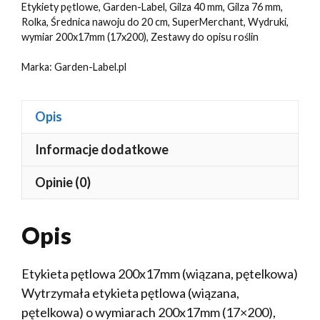
Etykiety pętlowe
,
Garden-Label
,
Gilza 40 mm
,
Gilza 76 mm
,
Rolka
,
Średnica nawoju do 20 cm
,
SuperMerchant
,
Wydruki
,
wymiar 200x17mm (17x200)
,
Zestawy do opisu roślin
Marka:
Garden-Label.pl
Opis
Informacje dodatkowe
Opinie (0)
Opis
Etykieta pętlowa 200x17mm (wiązana, pętelkowa)
Wytrzymała etykieta pętlowa (wiązana,
pętelkowa) o wymiarach 200x17mm (17×200),