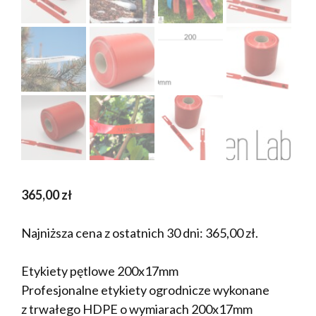
365,00
zł
Najniższa cena z ostatnich 30 dni:
365,00
zł
.
Etykiety pętlowe 200x17mm
Profesjonalne etykiety ogrodnicze wykonane
z trwałego HDPE o wymiarach 200x17mm