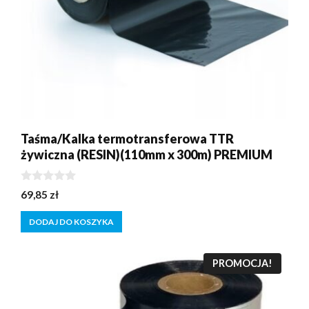
Taśma/Kalka termotransferowa TTR
żywiczna (RESIN)(110mm x 300m) PREMIUM
0
69,85
zł
z
5
DODAJ DO KOSZYKA
PROMOCJA!