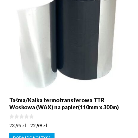
Taśma/Kalka termotransferowa TTR
Woskowa (WAX) na papier(110mm x 300m)
0
Pierwotna
Aktualna
23,95
zł
22,99
zł
z
cena
cena
5
DODAJ DO KOSZYKA