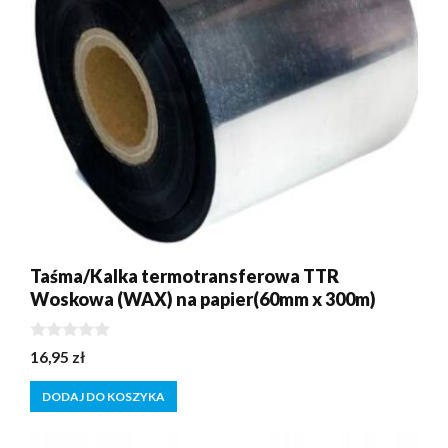
Taśma/Kalka termotransferowa TTR
Woskowa (WAX) na papier(60mm x 300m)
0
16,95
zł
z
5
DODAJ DO KOSZYKA