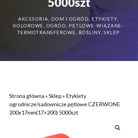
5000szt
AKCESORIA
,
DOM I OGRÓD
,
ETYKIETY
,
KOLOROWE
,
OGRÓD
,
PĘTLOWE-WIĄZANE-
TERMOTRANSFEROWE
,
ROŚLINY
,
SKLEP
Strona główna
»
Sklep
»
Etykiety
ogrodnicze/sadownicze pętlowe CZERWONE
200x17mm(17×200) 5000szt