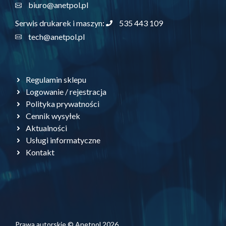
biuro@anetpol.pl
535 443 109
Serwis drukarek i maszyn:
tech@anetpol.pl
Regulamin sklepu
Logowanie / rejestracja
Polityka prywatności
Cennik wysyłek
Aktualności
Usługi informatyczne
Kontakt
Prawa autorskie © Anetpol 2026