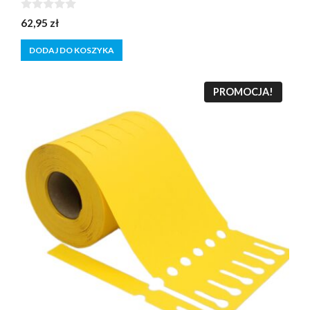
0
62,95
zł
z
5
DODAJ DO KOSZYKA
PROMOCJA!