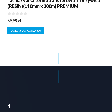
Taśma/Kalka termotransferowa TTR żywica
(RESIN)(110mm x 300m) PREMIUM
0
69,95
zł
z
5
DODAJ DO KOSZYKA