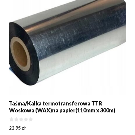
Taśma/Kalka termotransferowa TTR
Woskowa (WAX)na papier(110mm x 300m)
0
22,95
zł
z