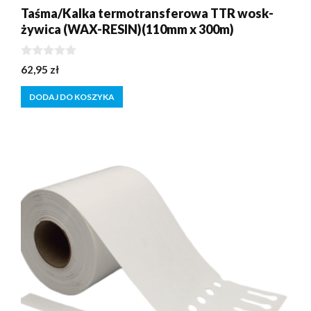
Taśma/Kalka termotransferowa TTR wosk-
żywica (WAX-RESIN)(110mm x 300m)
0
62,95
zł
z
5
DODAJ DO KOSZYKA