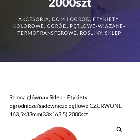
2000szt
AKCESORIA
,
DOM I OGRÓD
,
ETYKIETY
,
KOLOROWE
,
OGRÓD
,
PĘTLOWE-WIĄZANE-
TERMOTRANSFEROWE
,
ROŚLINY
,
SKLEP
Strona główna
»
Sklep
»
Etykiety
ogrodnicze/sadownicze pętlowe CZERWONE
163,5x33mm(33×163,5) 2000szt