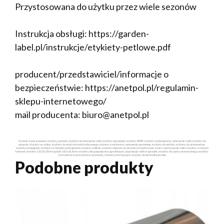
Przystosowana do użytku przez wiele sezonów
Instrukcja obsługi: https://garden-
label.pl/instrukcje/etykiety-petlowe.pdf
producent/przedstawiciel/informacje o
bezpieczeństwie: https://anetpol.pl/regulamin-
sklepu-internetowego/
mail producenta: biuro@anetpol.pl
Główne słowa kluczowe: etykiety pętlowe, etykiety do oznaczania roślin, etykiety ogrodnicze, etykiety HDPE, etykiety wodoodporne, oznaczanie roślin, etykiety do
wiązania, etykiety na rośliny, etykiety do druku termotransferowego, etykiety z markerem, oznaczenia ogrodnicze, etykiety do szkółek, etykiety do sadownictwa,
etykiety ekologiczne, etykiety na doniczki, profesjonalne etykiety roślinne, etykiety odporne na warunki atmosferyczne, trwałe oznakowanie roślin, etykiety w różnych
kolorach, etykiety 163,5x33mm pętelki 33x163,5mm, etykiety dla gospodarstw ogrodniczych, organizacja roślin w ogrodzie, etykiety do użytku zewnętrznego, etykiety
z certyfikatem do kontaktu z żywnością, etykiety informacyjne, etykiety do identyfikacji roślin.
Podobne produkty