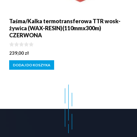
Taśma/Kalka termotransferowa TTR wosk-
żywica (WAX-RESIN)(110mmx300m)
CZERWONA
0
239,00
zł
z
5
DODAJ DO KOSZYKA