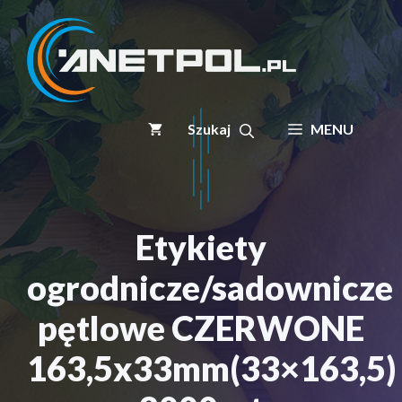
Przejdź
do
treści
MENU
Etykiety
ogrodnicze/sadownicze
pętlowe CZERWONE
163,5x33mm(33×163,5)