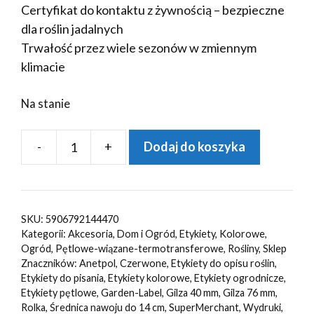
Certyfikat do kontaktu z żywnością – bezpieczne
dla roślin jadalnych
Trwałość przez wiele sezonów w zmiennym
klimacie
Na stanie
-
+
Dodaj do koszyka
ilość
Etykiety
ogrodnicze/sadownicze
pętlowe
SKU:
5906792144470
CZERWONE
Kategorii:
Akcesoria
,
Dom i Ogród
,
Etykiety
,
Kolorowe
,
163,5x33mm(33x163,5)
Ogród
,
Pętlowe-wiązane-termotransferowe
,
Rośliny
,
Sklep
Znaczników:
Anetpol
,
Czerwone
,
Etykiety do opisu roślin
,
2000szt
Etykiety do pisania
,
Etykiety kolorowe
,
Etykiety ogrodnicze
,
Etykiety pętlowe
,
Garden-Label
,
Gilza 40 mm
,
Gilza 76 mm
,
Rolka
,
Średnica nawoju do 14 cm
,
SuperMerchant
,
Wydruki
,