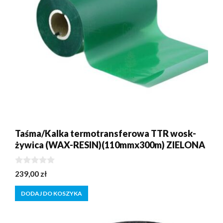
Taśma/Kalka termotransferowa TTR wosk-
żywica (WAX-RESIN)(110mmx300m) ZIELONA
0
239,00
zł
z
5
DODAJ DO KOSZYKA