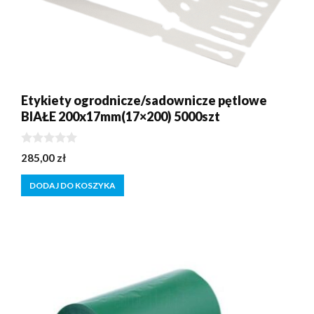
Etykiety ogrodnicze/sadownicze pętlowe
BIAŁE 200x17mm(17×200) 5000szt
0
285,00
zł
z
5
DODAJ DO KOSZYKA