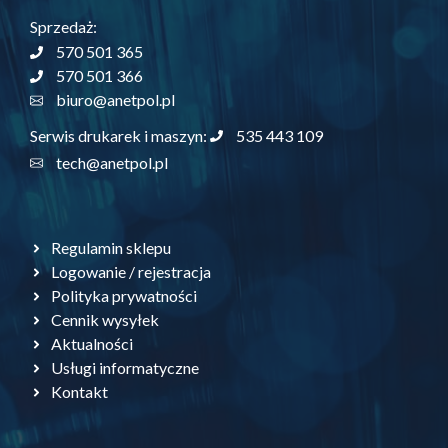
Sprzedaż:
570 501 365
570 501 366
biuro@anetpol.pl
535 443 109
Serwis drukarek i maszyn:
tech@anetpol.pl
Regulamin sklepu
Logowanie / rejestracja
Polityka prywatności
Cennik wysyłek
Aktualności
Usługi informatyczne
Kontakt