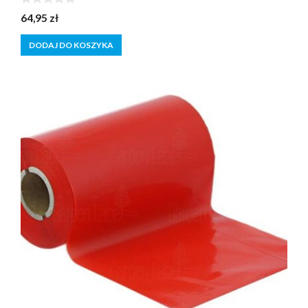
0
64,95
zł
z
5
DODAJ DO KOSZYKA