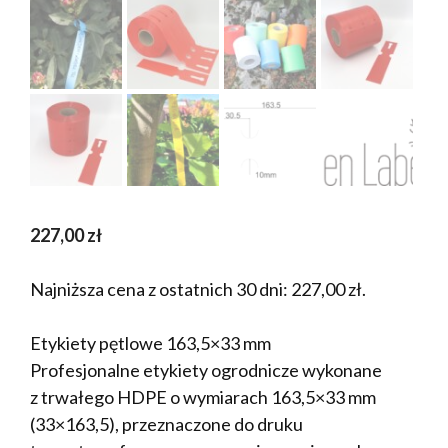
227,00
zł
Najniższa cena z ostatnich 30 dni:
227,00
zł
.
Etykiety pętlowe 163,5×33 mm
Profesjonalne etykiety ogrodnicze wykonane
z trwałego HDPE o wymiarach 163,5×33 mm
(33×163,5), przeznaczone do druku