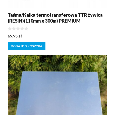
Taśma/Kalka termotransferowa TTR żywica
(RESIN)(110mm x 300m) PREMIUM
0
69,95
zł
z
5
DODAJ DO KOSZYKA