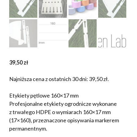
39,50
zł
Najniższa cena z ostatnich 30 dni:
39,50
zł
.
Etykiety pętlowe 160×17 mm
Profesjonalne etykiety ogrodnicze wykonane
z trwałego HDPE o wymiarach 160×17 mm
(17×160), przeznaczone opisywania markerem
permanentnym.