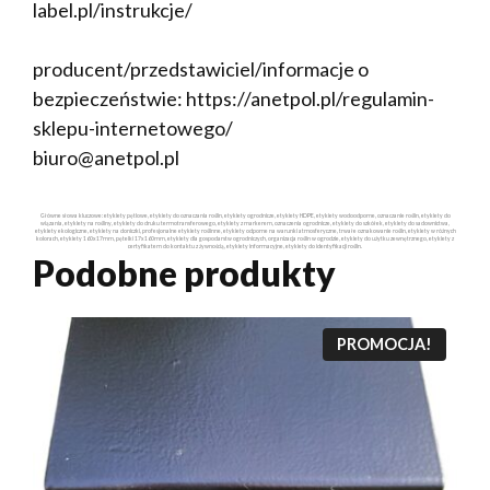
label.pl/instrukcje/
producent/przedstawiciel/informacje o
bezpieczeństwie: https://anetpol.pl/regulamin-
sklepu-internetowego/
biuro@anetpol.pl
Główne słowa kluczowe: etykiety pętlowe, etykiety do oznaczania roślin, etykiety ogrodnicze, etykiety HDPE, etykiety wodoodporne, oznaczanie roślin, etykiety do
wiązania, etykiety na rośliny, etykiety do druku termotransferowego, etykiety z markerem, oznaczenia ogrodnicze, etykiety do szkółek, etykiety do sadownictwa,
etykiety ekologiczne, etykiety na doniczki, profesjonalne etykiety roślinne, etykiety odporne na warunki atmosferyczne, trwałe oznakowanie roślin, etykiety w różnych
kolorach, etykiety 160x17mm, pętelki 17x160mm, etykiety dla gospodarstw ogrodniczych, organizacja roślin w ogrodzie, etykiety do użytku zewnętrznego, etykiety z
certyfikatem do kontaktu z żywnością, etykiety informacyjne, etykiety do identyfikacji roślin.
Podobne produkty
PROMOCJA!