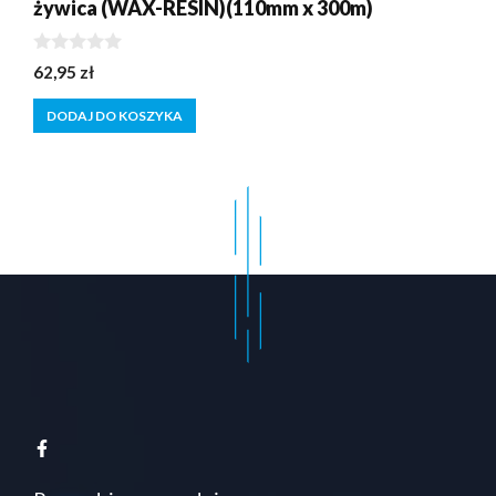
żywica (WAX-RESIN)(110mm x 300m)
0
62,95
zł
z
5
DODAJ DO KOSZYKA