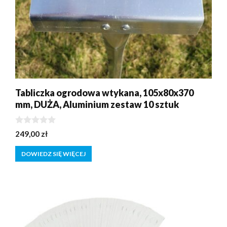
Tabliczka ogrodowa wtykana, 105x80x370
mm, DUŻA, Aluminium zestaw 10 sztuk
0
249,00
zł
z
5
DOWIEDZ SIĘ WIĘCEJ