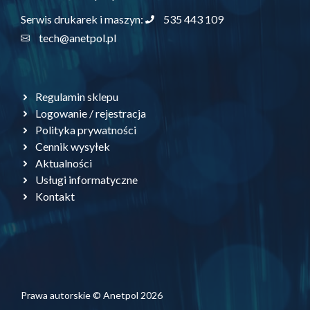
535 443 109
Serwis drukarek i maszyn:
tech@anetpol.pl
Regulamin sklepu
Logowanie / rejestracja
Polityka prywatności
Cennik wysyłek
Aktualności
Usługi informatyczne
Kontakt
Prawa autorskie © Anetpol 2026
Dodaj do koszyka
39,50
zł