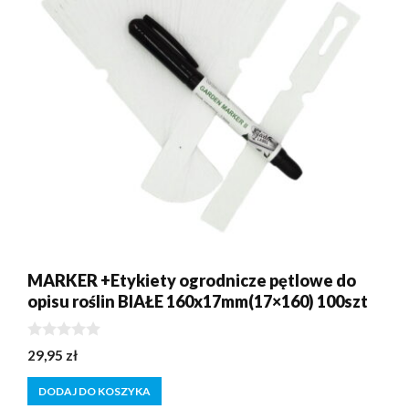
MARKER +Etykiety ogrodnicze pętlowe do
opisu roślin BIAŁE 160x17mm(17×160) 100szt
0
29,95
zł
z
5
DODAJ DO KOSZYKA