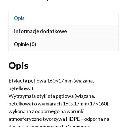
Opis
Informacje dodatkowe
Opinie (0)
Opis
Etykieta pętlowa 160×17 mm (wiązana,
pętelkowa)
Wytrzymała etykieta pętlowa (wiązana,
pętelkowa) o wymiarach 160x17mm (17×160),
wykonana z odpornego na warunki
atmosferyczne tworzywa HDPE – odporna na
deszcz, promieniowanie UV i zmienne