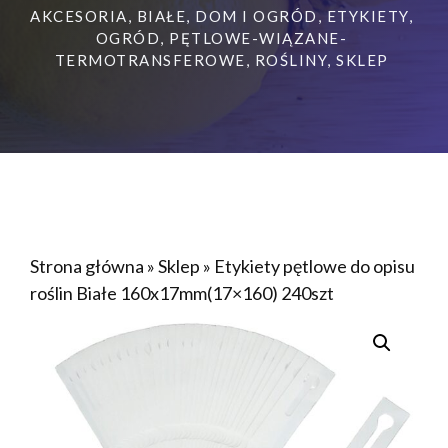
AKCESORIA
,
BIAŁE
,
DOM I OGRÓD
,
ETYKIETY
,
OGRÓD
,
PĘTLOWE-WIĄZANE-
TERMOTRANSFEROWE
,
ROŚLINY
,
SKLEP
Strona główna
»
Sklep
»
Etykiety pętlowe do opisu
roślin Białe 160x17mm(17×160) 240szt