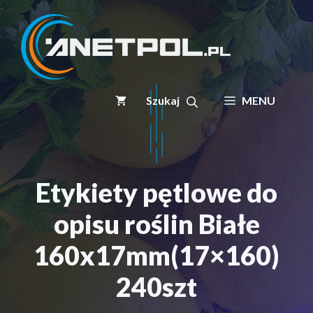
Przejdź
do
treści
MENU
Etykiety pętlowe do
opisu roślin Białe
160x17mm(17×160)
240szt