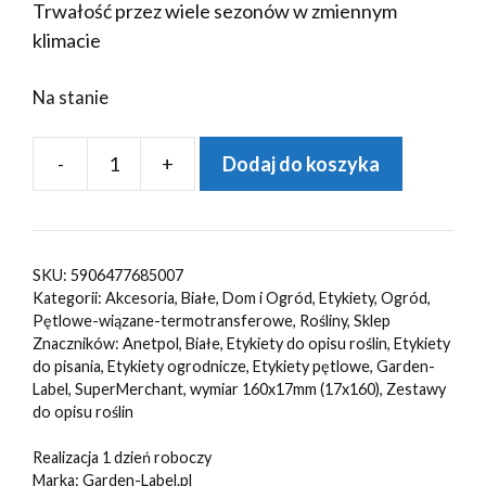
Trwałość przez wiele sezonów w zmiennym
klimacie
Na stanie
-
+
Dodaj do koszyka
ilość
Etykiety
pętlowe
do
SKU:
5906477685007
opisu
Kategorii:
Akcesoria
,
Białe
,
Dom i Ogród
,
Etykiety
,
Ogród
,
roślin
Pętlowe-wiązane-termotransferowe
,
Rośliny
,
Sklep
Znaczników:
Anetpol
,
Białe
,
Etykiety do opisu roślin
,
Etykiety
Białe
do pisania
,
Etykiety ogrodnicze
,
Etykiety pętlowe
,
Garden-
160x17mm(17x160)
Label
,
SuperMerchant
,
wymiar 160x17mm (17x160)
,
Zestawy
240szt
do opisu roślin
Realizacja 1 dzień roboczy
Marka:
Garden-Label.pl