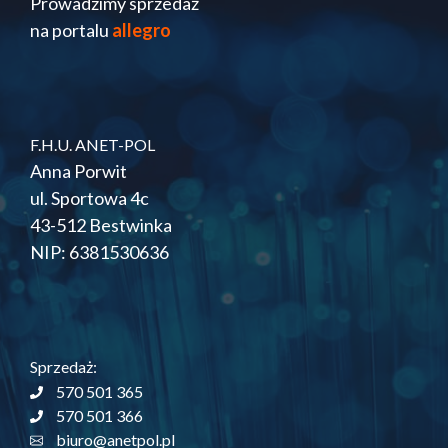
Prowadzimy sprzedaż
na portalu
allegro
F.H.U. ANET-POL
Anna Porwit
ul. Sportowa 4c
43-512 Bestwinka
NIP: 6381530636
Sprzedaż:
570 501 365
570 501 366
biuro@anetpol.pl