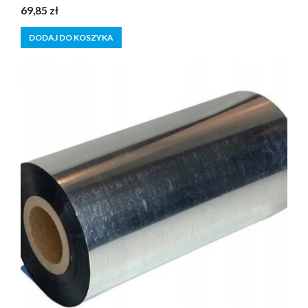
0
69,85
zł
z
5
DODAJ DO KOSZYKA