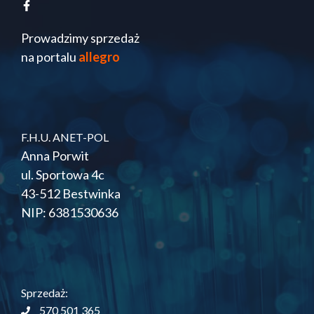
Prowadzimy sprzedaż
na portalu
allegro
F.H.U. ANET-POL
Anna Porwit
ul. Sportowa 4c
43-512 Bestwinka
NIP: 6381530636
Sprzedaż:
570 501 365