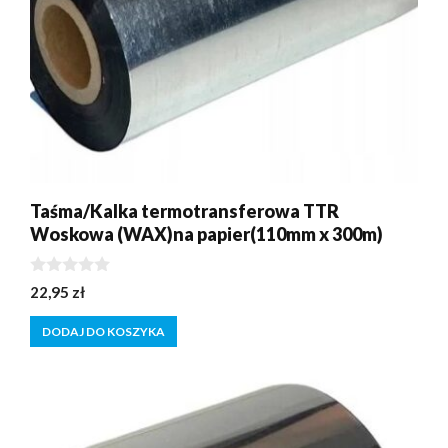
Taśma/Kalka termotransferowa TTR
Woskowa (WAX)na papier(110mm x 300m)
0
22,95
zł
z
5
DODAJ DO KOSZYKA