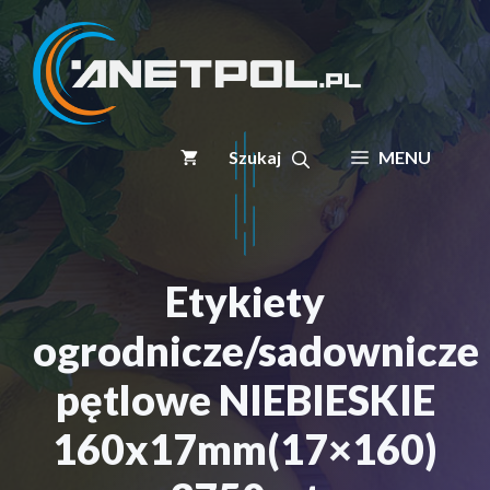
Przejdź
do
treści
MENU
Etykiety
ogrodnicze/sadownicze
pętlowe NIEBIESKIE
160x17mm(17×160)