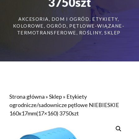
3750szt
AKCESORIA
,
DOM I OGRÓD
,
ETYKIETY
,
KOLOROWE
,
OGRÓD
,
PĘTLOWE-WIĄZANE-
TERMOTRANSFEROWE
,
ROŚLINY
,
SKLEP
Strona główna
»
Sklep
»
Etykiety
ogrodnicze/sadownicze pętlowe NIEBIESKIE
160x17mm(17×160) 3750szt