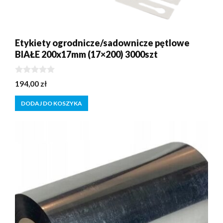
Etykiety ogrodnicze/sadownicze pętlowe
BIAŁE 200x17mm (17×200) 3000szt
0
194,00
zł
z
5
DODAJ DO KOSZYKA