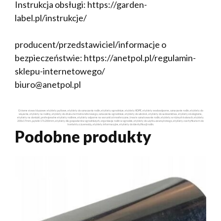
Instrukcja obsługi: https://garden-
label.pl/instrukcje/
producent/przedstawiciel/informacje o
bezpieczeństwie: https://anetpol.pl/regulamin-
sklepu-internetowego/
biuro@anetpol.pl
Główne słowa kluczowe: etykiety pętlowe, etykiety do oznaczania roślin, etykiety ogrodnicze, etykiety HDPE, etykiety wodoodporne, oznaczanie roślin, etykiety do
wiązania, etykiety na rośliny, etykiety do druku termotransferowego, oznaczenia ogrodnicze, etykiety do szkółek, etykiety do sadownictwa, etykiety ekologiczne,
etykiety na doniczki, profesjonalne etykiety roślinne, etykiety odporne na warunki atmosferyczne, trwałe oznakowanie roślin, etykiety w różnych kolorach, etykiety
200x17mm, pętelki 17x200mm, etykiety dla gospodarstw ogrodniczych, organizacja roślin w ogrodzie, etykiety do użytku zewnętrznego, etykiety z certyfikatem do
kontaktu z żywnością, etykiety informacyjne, etykiety do identyfikacji roślin.
Podobne produkty