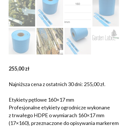
255,00
zł
Najniższa cena z ostatnich 30 dni:
255,00
zł
.
Etykiety pętlowe 160×17 mm
Profesjonalne etykiety ogrodnicze wykonane
z trwałego HDPE o wymiarach 160×17 mm
(17×160), przeznaczone do opisywania markerem