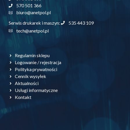
570 501 366
biuro@anetpol.pl
535 443 109
Serwis drukarek i maszyn:
tech@anetpol.pl
Regulamin sklepu
Logowanie / rejestracja
Polityka prywatności
Cennik wysyłek
Aktualności
Usługi informatyczne
Kontakt