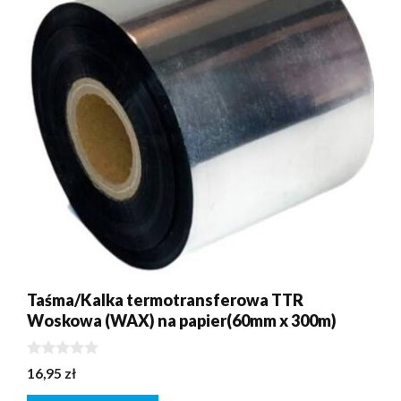
Taśma/Kalka termotransferowa TTR
Woskowa (WAX) na papier(60mm x 300m)
0
16,95
zł
z
5