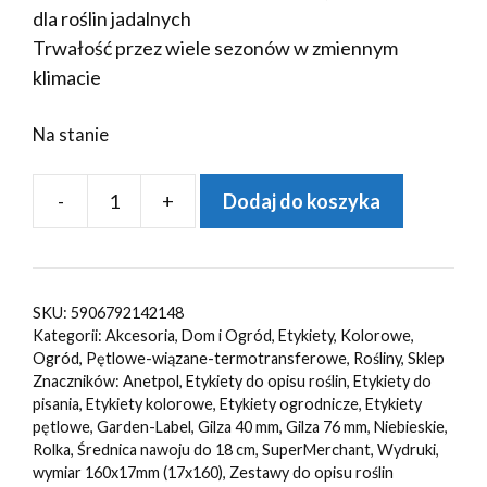
dla roślin jadalnych
Trwałość przez wiele sezonów w zmiennym
klimacie
Na stanie
-
+
Dodaj do koszyka
ilość
Etykiety
ogrodnicze/sadownicze
pętlowe
SKU:
5906792142148
NIEBIESKIE
Kategorii:
Akcesoria
,
Dom i Ogród
,
Etykiety
,
Kolorowe
,
160x17mm(17x160)
Ogród
,
Pętlowe-wiązane-termotransferowe
,
Rośliny
,
Sklep
Znaczników:
Anetpol
,
Etykiety do opisu roślin
,
Etykiety do
3750szt
pisania
,
Etykiety kolorowe
,
Etykiety ogrodnicze
,
Etykiety
pętlowe
,
Garden-Label
,
Gilza 40 mm
,
Gilza 76 mm
,
Niebieskie
,
Rolka
,
Średnica nawoju do 18 cm
,
SuperMerchant
,
Wydruki
,
wymiar 160x17mm (17x160)
,
Zestawy do opisu roślin