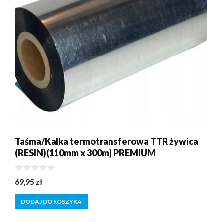
Taśma/Kalka termotransferowa TTR żywica
(RESIN)(110mm x 300m) PREMIUM
0
69,95
zł
z
5
DODAJ DO KOSZYKA