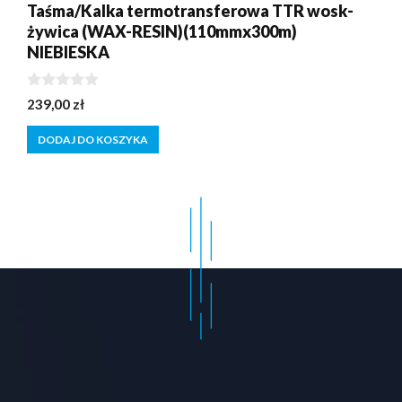
Taśma/Kalka termotransferowa TTR wosk-
żywica (WAX-RESIN)(110mmx300m)
NIEBIESKA
0
239,00
zł
z
5
DODAJ DO KOSZYKA