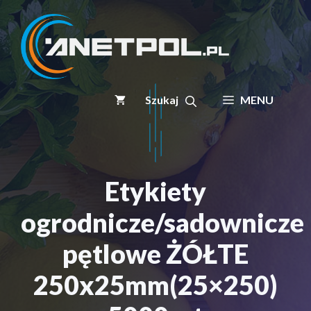
Przejdź
do
treści
MENU
Etykiety
ogrodnicze/sadownicze
pętlowe ŻÓŁTE
250x25mm(25×250)