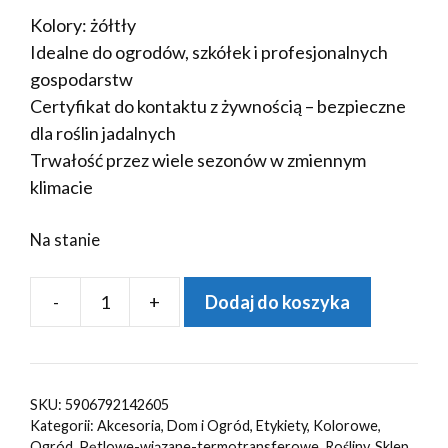
Kolory: żółtły
Idealne do ogrodów, szkółek i profesjonalnych
gospodarstw
Certyfikat do kontaktu z żywnością – bezpieczne
dla roślin jadalnych
Trwałość przez wiele sezonów w zmiennym
klimacie
Na stanie
-
+
Dodaj do koszyka
ilość
Etykiety
ogrodnicze/sadownicze
pętlowe
SKU:
5906792142605
ŻÓŁTE
Kategorii:
Akcesoria
,
Dom i Ogród
,
Etykiety
,
Kolorowe
,
Ogród
,
Pętlowe-wiązane-termotransferowe
,
Rośliny
,
Sklep