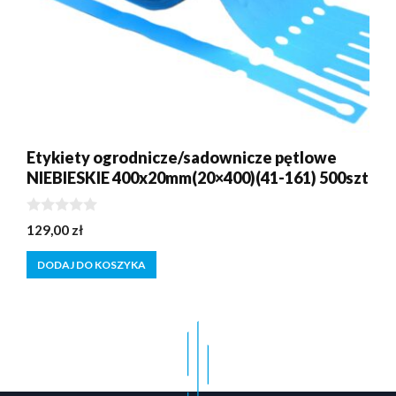
Etykiety ogrodnicze/sadownicze pętlowe
NIEBIESKIE 400x20mm(20×400)(41-161) 500szt
0
129,00
zł
z
5
DODAJ DO KOSZYKA