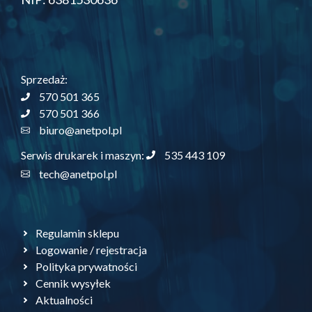
Sprzedaż:
570 501 365
570 501 366
biuro@anetpol.pl
535 443 109
Serwis drukarek i maszyn:
tech@anetpol.pl
Regulamin sklepu
Logowanie / rejestracja
Polityka prywatności
Cennik wysyłek
Aktualności