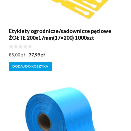
Etykiety ogrodnicze/sadownicze pętlowe
ŻÓŁTE 200x17mm(17×200) 1000szt
0
Pierwotna
Aktualna
85,00
zł
77,99
zł
z
cena
cena
5
DODAJ DO KOSZYKA
wynosiła:
wynosi:
85,00 zł.
77,99 zł.