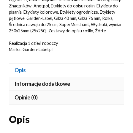
250x25mm(25x250)
Znaczników:
Anetpol
,
Etykiety do opisu roślin
,
Etykiety do
5000szt
pisania
,
Etykiety kolorowe
,
Etykiety ogrodnicze
,
Etykiety
pętlowe
,
Garden-Label
,
Gilza 40 mm
,
Gilza 76 mm
,
Rolka
,
Średnica nawoju do 25 cm
,
SuperMerchant
,
Wydruki
,
wymiar
250x25mm (25x250)
,
Zestawy do opisu roślin
,
Żółte
Realizacja 1 dzień roboczy
Marka:
Garden-Label.pl
Opis
Informacje dodatkowe
Opinie (0)
Opis