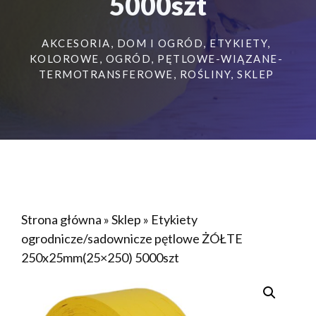
5000szt
AKCESORIA
,
DOM I OGRÓD
,
ETYKIETY
,
KOLOROWE
,
OGRÓD
,
PĘTLOWE-WIĄZANE-
TERMOTRANSFEROWE
,
ROŚLINY
,
SKLEP
Strona główna
»
Sklep
»
Etykiety
ogrodnicze/sadownicze pętlowe ŻÓŁTE
250x25mm(25×250) 5000szt