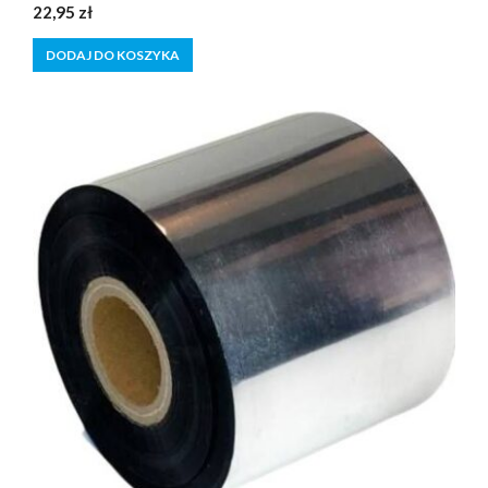
0
22,95
zł
z
5
DODAJ DO KOSZYKA