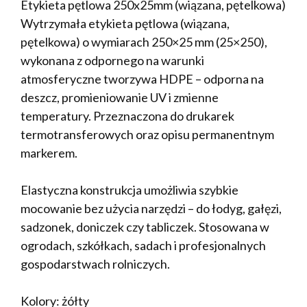
Etykieta pętlowa 250x25mm (wiązana, pętelkowa)
Wytrzymała etykieta pętlowa (wiązana,
pętelkowa) o wymiarach 250×25 mm (25×250),
wykonana z odpornego na warunki
atmosferyczne tworzywa HDPE – odporna na
deszcz, promieniowanie UV i zmienne
temperatury. Przeznaczona do drukarek
termotransferowych oraz opisu permanentnym
markerem.
Elastyczna konstrukcja umożliwia szybkie
mocowanie bez użycia narzędzi – do łodyg, gałęzi,
sadzonek, doniczek czy tabliczek. Stosowana w
ogrodach, szkółkach, sadach i profesjonalnych
gospodarstwach rolniczych.
Kolory: żółty