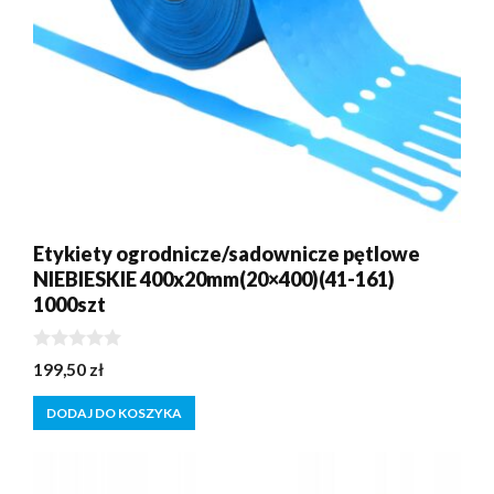
Etykiety ogrodnicze/sadownicze pętlowe
NIEBIESKIE 400x20mm(20×400)(41-161)
1000szt
0
199,50
zł
z
5
DODAJ DO KOSZYKA