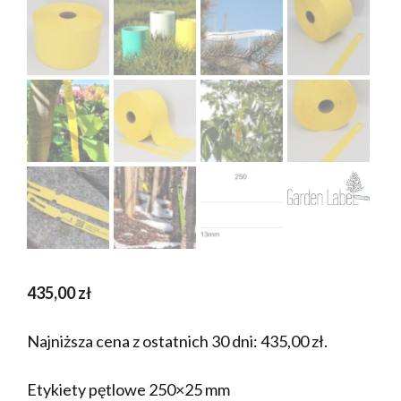
435,00
zł
Najniższa cena z ostatnich 30 dni:
435,00
zł
.
Etykiety pętlowe 250×25 mm