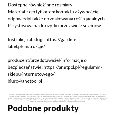
Dostępne również inne rozmiary
Materiał z certyfikatem kontaktu z żywnością –
odpowiedni także do znakowania roślin jadalnych
Przystosowana do użytku przez wiele sezonów
Instrukcja obsługi: https://garden-
label.pl/instrukcje/
producent/przedstawiciel/informacje o
bezpieczeństwie: https://anetpol.pl/regulamin-
sklepu-internetowego/
biuro@anetpol.pl
Główne słowa kluczowe: etykiety pętlowe, etykiety do oznaczania roślin, etykiety ogrodnicze, etykiety HDPE, etykiety wodoodporne, oznaczanie roślin, etykiety do
wiązania, etykiety na rośliny, etykiety do druku termotransferowego, etykiety z markerem, oznaczenia ogrodnicze, etykiety do szkółek, etykiety do sadownictwa,
etykiety ekologiczne, etykiety na doniczki, profesjonalne etykiety roślinne, etykiety odporne na warunki atmosferyczne, trwałe oznakowanie roślin, etykiety w różnych
kolorach, etykiety 250x25mm, pętelki 25x250mm, etykiety dla gospodarstw ogrodniczych, organizacja roślin w ogrodzie, etykiety do użytku zewnętrznego, etykiety z
certyfikatem do kontaktu z żywnością, etykiety informacyjne, etykiety do identyfikacji roślin.
Podobne produkty