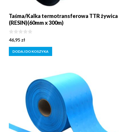
Taśma/Kalka termotransferowa TTR żywica
(RESIN)(60mm x 300m)
0
46,95
zł
z
5
DODAJ DO KOSZYKA