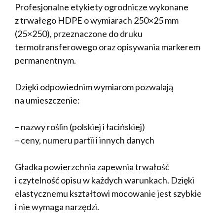
Profesjonalne etykiety ogrodnicze wykonane
z trwałego HDPE o wymiarach 250×25 mm
(25×250), przeznaczone do druku
termotransferowego oraz opisywania markerem
permanentnym.
Dzięki odpowiednim wymiarom pozwalają
na umieszczenie:
– nazwy roślin (polskiej i łacińskiej)
– ceny, numeru partii i innych danych
Gładka powierzchnia zapewnia trwałość
i czytelność opisu w każdych warunkach. Dzięki
elastycznemu kształtowi mocowanie jest szybkie
i nie wymaga narzędzi.