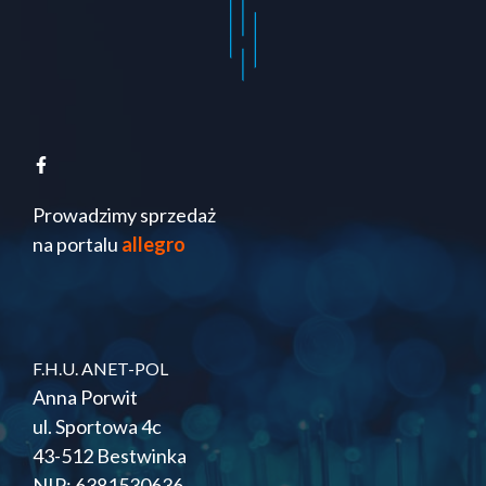
Prowadzimy sprzedaż
na portalu
allegro
F.H.U. ANET-POL
Anna Porwit
ul. Sportowa 4c
43-512 Bestwinka
NIP: 6381530636