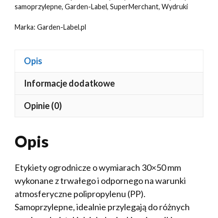
foliowe
samoprzylepne
,
Garden-Label
,
SuperMerchant
,
Wydruki
PP,
rolka
Marka:
Garden-Label.pl
1000
szt.
Opis
Informacje dodatkowe
Opinie (0)
Opis
Etykiety ogrodnicze o wymiarach 30×50 mm
wykonane z trwałego i odpornego na warunki
atmosferyczne polipropylenu (PP).
Samoprzylepne, idealnie przylegają do różnych