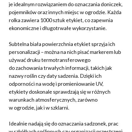
je idealnym rozwiązaniem do oznaczania doniczek,
pojemników oraz innych miejsc w ogrodzie. Każda
rolka zawiera 1000 sztuk etykiet, co zapewnia
ekonomiczne i długotrwałe wykorzystanie.
Subtelna biała powierzchnia etykiet sprzyja ich
personalizacji – można na nich pisać markerem lub
używać druku termotransferowego
do zachowania trwałych informacji, takich jak
nazwy roślin czy daty sadzenia. Dzięki ich
odporności na wodę i promieniowanie UV,
etykiety doskonale sprawdzają się w różnych
warunkach atmosferycznych, zarówno
w ogrodzie, jak i w szklarni.
Idealnie nadają się do oznaczania sadzonek, prac
w szkółkach roślinnych czy organizacji przestrzeni