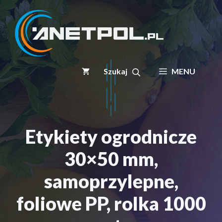
Przejdź
do
treści
MENU
Etykiety ogrodnicze
30×50 mm,
samoprzylepne,
foliowe PP, rolka 1000