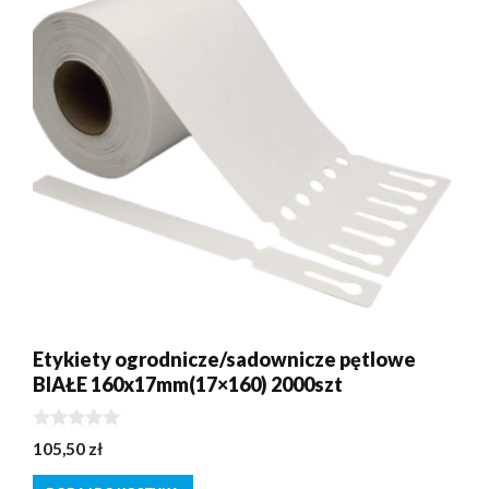
Etykiety ogrodnicze/sadownicze pętlowe
BIAŁE 160x17mm(17×160) 2000szt
0
105,50
zł
z
5