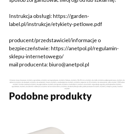
Instrukcja obsługi: https://garden-
label.pl/instrukcje/etykiety-petlowe.pdf
producent/przedstawiciel/informacje o
bezpieczeństwie: https://anetpol.pl/regulamin-
sklepu-internetowego/
mail producenta: biuro@anetpol.pl
Główne słowa kluczowe: etykiety ogrodnicze, etykiety samoprzylepne, etykiety foliowe, etykiety 30x50 mm, etykiety do roślin, etykieta polipropylenowa, etykiety do
szklarni, etykiety do doniczek, etykiety do sadzonek, trwałe etykiety, wodoodporne etykiety, etykiety odporne na UV, etykiety do oznaczania, rolka etykiet, 1000 sztuk
etykiet, Garden-Label.pl, etykiety do pojemników, etykiety do ogrodu, etykieta z nadrukiem, markery do etykiet, organizacja ogrodu, profesjonalne etykiety
ogrodnicze, etykiety do szkółek roślinnych, etykieta do termotransferu, etykiety do identyfikacji roślin, polski producent etykiet, etykiety z klejem, prosty montaż
etykiet
Podobne produkty