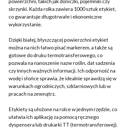
powierzchni, takich jak doniczki, pojemniki czy
skrzynki. Każda rolka zawiera 1000 sztuk etykiet,
co gwarantuje długotrwałe i ekonomiczne
wykorzystanie.
Dzięki białej, błyszczącej powierzchni etykiet
można na nich łatwo pisać markerem, a także są
gotowe do druku termotransferowego, co
pozwala na nanoszenie nazw roślin, dat sadzenia
czy innych ważnych informacji. Ich odporność na
wodę i słońce sprawia, że idealnie sprawdzą się w
warunkach ogrodniczych, szklarniowych lub w
pracach na zewnątrz.
Etykiety są ułożone na rolce w jednym rzędzie, co
ułatwia ich aplikację za pomocą ręcznego
dyspensera lub drukarki TT (termotransferowej).