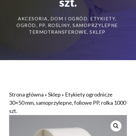
szt.
AKCESORIA
,
DOM I OGRÓD
,
ETYKIETY
,
OGRÓD
,
PP
,
ROŚLINY
,
SAMOPRZYLEPNE
TERMOTRANSFEROWE
,
SKLEP
Strona główna
»
Sklep
»
Etykiety ogrodnicze
30×50 mm, samoprzylepne, foliowe PP, rolka 1000
szt.