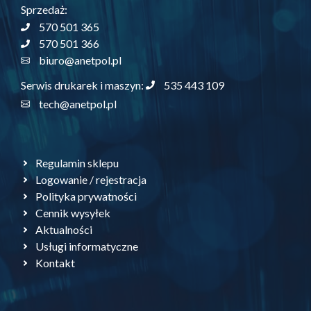
Sprzedaż:
570 501 365
570 501 366
biuro@anetpol.pl
535 443 109
Serwis drukarek i maszyn:
tech@anetpol.pl
Regulamin sklepu
Logowanie / rejestracja
Polityka prywatności
Cennik wysyłek
Aktualności
Usługi informatyczne
Kontakt