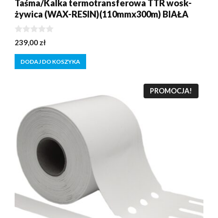
Taśma/Kalka termotransferowa TTR wosk-
żywica (WAX-RESIN)(110mmx300m) BIAŁA
0
239,00
zł
z
5
DODAJ DO KOSZYKA
PROMOCJA!