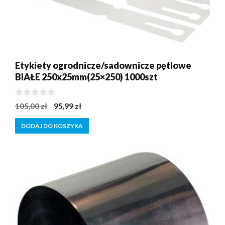
Etykiety ogrodnicze/sadownicze pętlowe
BIAŁE 250x25mm(25×250) 1000szt
0
Pierwotna
Aktualna
105,00
zł
95,99
zł
z
cena
cena
5
DODAJ DO KOSZYKA
wynosiła:
wynosi:
105,00 zł.
95,99 zł.