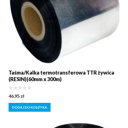
Taśma/Kalka termotransferowa TTR żywica
(RESIN)(60mm x 300m)
0
46,95
zł
z
5
DODAJ DO KOSZYKA