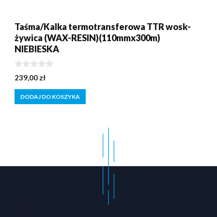
Taśma/Kalka termotransferowa TTR wosk-
żywica (WAX-RESIN)(110mmx300m)
NIEBIESKA
0
239,00
zł
z
5
DODAJ DO KOSZYKA