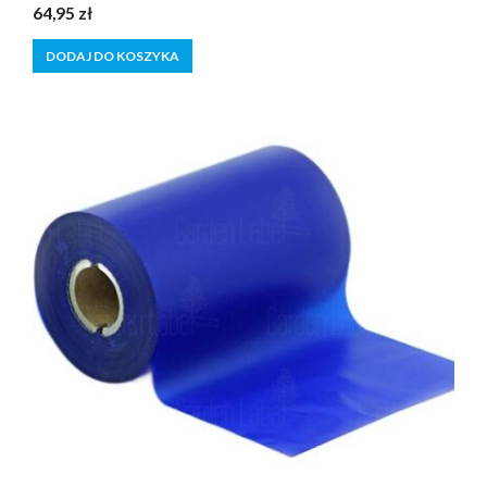
0
64,95
zł
z
5
DODAJ DO KOSZYKA