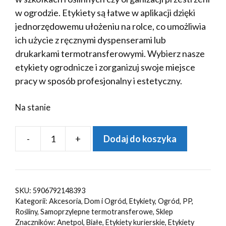
w ogrodzie. Etykiety są łatwe w aplikacji dzięki
jednorzędowemu ułożeniu na rolce, co umożliwia
ich użycie z ręcznymi dyspenserami lub
drukarkami termotransferowymi. Wybierz nasze
etykiety ogrodnicze i zorganizuj swoje miejsce
pracy w sposób profesjonalny i estetyczny.
Na stanie
-
+
Dodaj do koszyka
ilość
Etykiety
ogrodnicze
30x50
SKU:
5906792148393
mm,
Kategorii:
Akcesoria
,
Dom i Ogród
,
Etykiety
,
Ogród
,
PP
,
samoprzylepne,
Rośliny
,
Samoprzylepne termotransferowe
,
Sklep
Znaczników:
Anetpol
,
Białe
,
Etykiety kurierskie
,
Etykiety