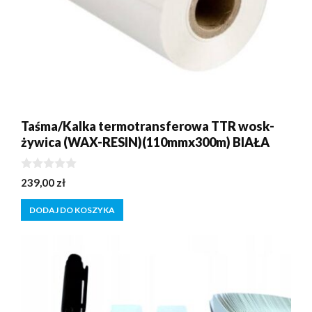
Taśma/Kalka termotransferowa TTR wosk-
żywica (WAX-RESIN)(110mmx300m) BIAŁA
0
239,00
zł
z
5
DODAJ DO KOSZYKA