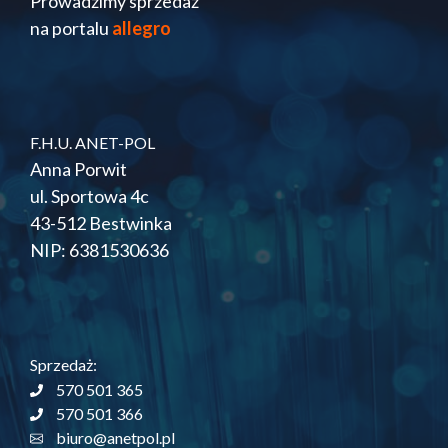
Prowadzimy sprzedaż
na portalu
allegro
F.H.U. ANET-POL
Anna Porwit
ul. Sportowa 4c
43-512 Bestwinka
NIP: 6381530636
Sprzedaż:
570 501 365
570 501 366
biuro@anetpol.pl