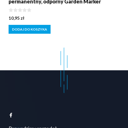
permanentny, odporny Garden Marker
0
10,95
zł
z
5
DODAJ DO KOSZYKA