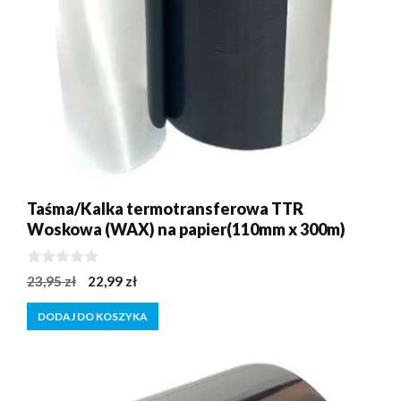
Taśma/Kalka termotransferowa TTR
Woskowa (WAX) na papier(110mm x 300m)
0
Pierwotna
Aktualna
23,95
zł
22,99
zł
z
cena
cena
5
DODAJ DO KOSZYKA
wynosiła:
wynosi:
23,95 zł.
22,99 zł.