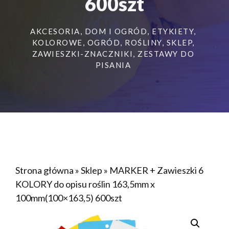
600szt
AKCESORIA
,
DOM I OGRÓD
,
ETYKIETY
,
KOLOROWE
,
OGRÓD
,
ROŚLINY
,
SKLEP
,
ZAWIESZKI-ZNACZNIKI
,
ZESTAWY DO
PISANIA
Strona główna
»
Sklep
»
MARKER + Zawieszki 6
KOLORY do opisu roślin 163,5mm x
100mm(100×163,5) 600szt