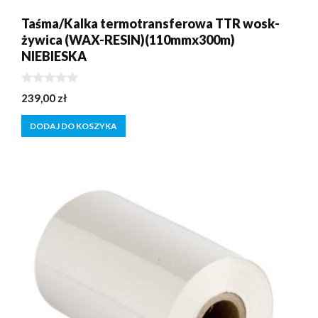
Taśma/Kalka termotransferowa TTR wosk-
żywica (WAX-RESIN)(110mmx300m)
NIEBIESKA
0
239,00
zł
z
5
DODAJ DO KOSZYKA