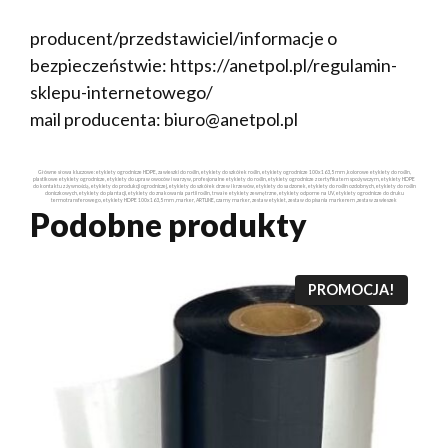
producent/przedstawiciel/informacje o
bezpieczeństwie: https://anetpol.pl/regulamin-
sklepu-internetowego/
mail producenta: biuro@anetpol.pl
Główne słowa kluczowe: etykiety ogrodnicze HDPE, zawieszki do roślin, etykiety do szkółek roślin, etykiety ogrodnicze 100x163,5 mm ,kolorowe etykiety do roślin,
plastikowe etykiety ogrodnicze, etykiety do upraw owoców i warzyw, profesjonalne etykiety do roślin, etykiety ogrodnicze z certyfikatem spożywczym, etykiety HDPE
do kontaktu z żywnością, etykiety do produkcji ogrodniczej, etykiety do szkółek drzew i krzewów, etykiety do sadzonek, etykiety do roślin ozdobnych, etykiety do roślin
doniczkowych, etykiety do plantacji, etykiety do znakowania partii roślin, trwałe etykiety zewnętrzne, etykiety odporne na UV, etykiety ogrodnicze do druku
termotransferowego, etykiety HDPE 100x163,5 mm ,marker, ARTLINE, czarny marker, zestaw etykiet, zestaw do pisania markerem ,zestaw zawieszek
Podobne produkty
PROMOCJA!