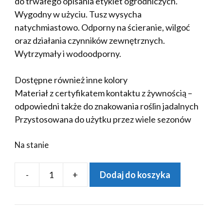
do trwałego opisania etykiet ogrodniczych.
Wygodny w użyciu. Tusz wysycha
natychmiastowo. Odporny na ścieranie, wilgoć
oraz działania czynników zewnętrznych.
Wytrzymały i wodoodporny.
Dostępne również inne kolory
Materiał z certyfikatem kontaktu z żywnością –
odpowiedni także do znakowania roślin jadalnych
Przystosowana do użytku przez wiele sezonów
Na stanie
-
+
Dodaj do koszyka
ilość
MARKER
+