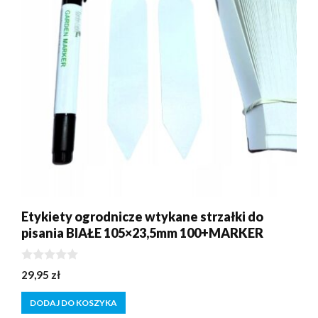
Etykiety ogrodnicze wtykane strzałki do
pisania BIAŁE 105×23,5mm 100+MARKER
0
29,95
zł
z
5
DODAJ DO KOSZYKA