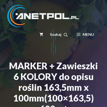
Przejdź
do
treści
MENU
MARKER + Zawieszki
6 KOLORY do opisu
roślin 163,5mm x
100mm(100×163,5)