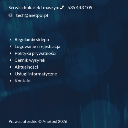
535 443 109
Serwis drukarek i maszyn:
tech@anetpol.pl
Regulamin sklepu
Logowanie / rejestracja
Polityka prywatności
Cennik wysyłek
Aktualności
Usługi informatyczne
Kontakt
Prawa autorskie © Anetpol 2026
Dodaj do koszyka
199,50
zł