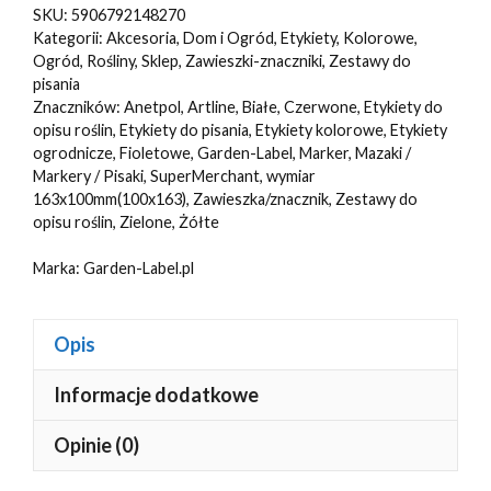
Zawieszki
SKU:
5906792148270
6
Kategorii:
Akcesoria
,
Dom i Ogród
,
Etykiety
,
Kolorowe
,
KOLORY
Ogród
,
Rośliny
,
Sklep
,
Zawieszki-znaczniki
,
Zestawy do
pisania
do
Znaczników:
Anetpol
,
Artline
,
Białe
,
Czerwone
,
Etykiety do
opisu
opisu roślin
,
Etykiety do pisania
,
Etykiety kolorowe
,
Etykiety
roślin
ogrodnicze
,
Fioletowe
,
Garden-Label
,
Marker
,
Mazaki /
Markery / Pisaki
,
SuperMerchant
,
wymiar
163,5mm
163x100mm(100x163)
,
Zawieszka/znacznik
,
Zestawy do
x
opisu roślin
,
Zielone
,
Żółte
100mm(100x163,5)
600szt
Marka:
Garden-Label.pl
Opis
Informacje dodatkowe
Opinie (0)