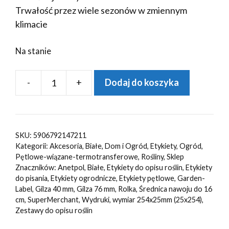
Trwałość przez wiele sezonów w zmiennym
klimacie
Na stanie
-
+
Dodaj do koszyka
ilość
Etykiety
ogrodnicze/sadownicze
pętlowe
SKU:
5906792147211
BIAŁE
Kategorii:
Akcesoria
,
Białe
,
Dom i Ogród
,
Etykiety
,
Ogród
,
254x25mm(25x254)
Pętlowe-wiązane-termotransferowe
,
Rośliny
,
Sklep
Znaczników:
Anetpol
,
Białe
,
Etykiety do opisu roślin
,
Etykiety
1000szt
do pisania
,
Etykiety ogrodnicze
,
Etykiety pętlowe
,
Garden-
Label
,
Gilza 40 mm
,
Gilza 76 mm
,
Rolka
,
Średnica nawoju do 16
cm
,
SuperMerchant
,
Wydruki
,
wymiar 254x25mm (25x254)
,
Zestawy do opisu roślin