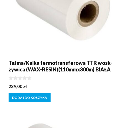
Taśma/Kalka termotransferowa TTR wosk-
żywica (WAX-RESIN)(110mmx300m) BIAŁA
0
239,00
zł
z
5
DODAJ DO KOSZYKA