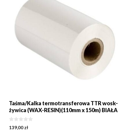
Taśma/Kalka termotransferowa TTR wosk-
żywica (WAX-RESIN)(110mm x 150m) BIAŁA
0
139,00
zł
z