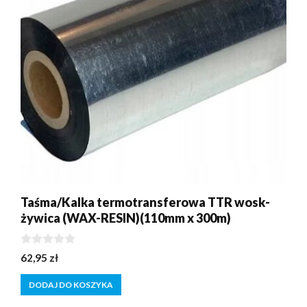
Taśma/Kalka termotransferowa TTR wosk-
żywica (WAX-RESIN)(110mm x 300m)
0
62,95
zł
z
5
DODAJ DO KOSZYKA