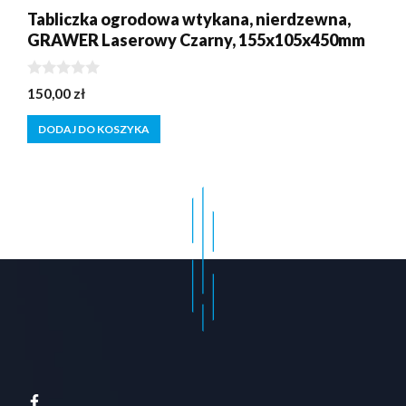
Tabliczka ogrodowa wtykana, nierdzewna,
GRAWER Laserowy Czarny, 155x105x450mm
0
150,00
zł
z
5
DODAJ DO KOSZYKA