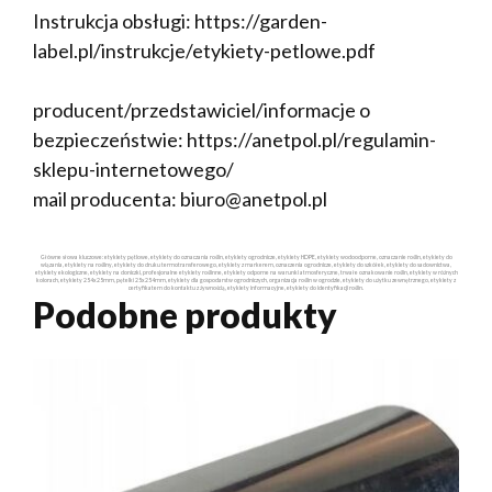
Instrukcja obsługi: https://garden-
label.pl/instrukcje/etykiety-petlowe.pdf
producent/przedstawiciel/informacje o
bezpieczeństwie: https://anetpol.pl/regulamin-
sklepu-internetowego/
mail producenta: biuro@anetpol.pl
Główne słowa kluczowe: etykiety pętlowe, etykiety do oznaczania roślin, etykiety ogrodnicze, etykiety HDPE, etykiety wodoodporne, oznaczanie roślin, etykiety do
wiązania, etykiety na rośliny, etykiety do druku termotransferowego, etykiety z markerem, oznaczenia ogrodnicze, etykiety do szkółek, etykiety do sadownictwa,
etykiety ekologiczne, etykiety na doniczki, profesjonalne etykiety roślinne, etykiety odporne na warunki atmosferyczne, trwałe oznakowanie roślin, etykiety w różnych
kolorach, etykiety 254x25mm, pętelki 25x254mm, etykiety dla gospodarstw ogrodniczych, organizacja roślin w ogrodzie, etykiety do użytku zewnętrznego, etykiety z
certyfikatem do kontaktu z żywnością, etykiety informacyjne, etykiety do identyfikacji roślin.
Podobne produkty