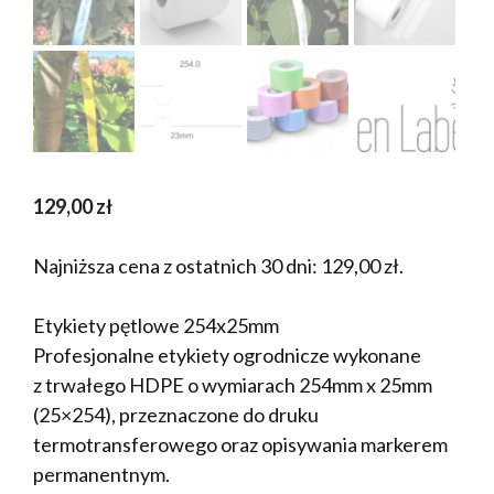
129,00
zł
Najniższa cena z ostatnich 30 dni:
129,00
zł
.
Etykiety pętlowe 254x25mm
Profesjonalne etykiety ogrodnicze wykonane
z trwałego HDPE o wymiarach 254mm x 25mm
(25×254), przeznaczone do druku
termotransferowego oraz opisywania markerem
permanentnym.