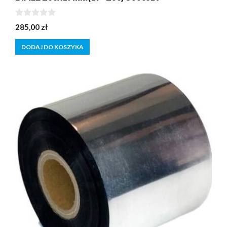
0
285,00
zł
z
5
DODAJ DO KOSZYKA