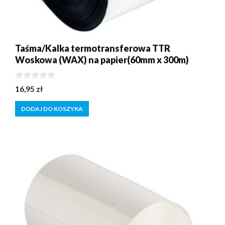
Taśma/Kalka termotransferowa TTR
Woskowa (WAX) na papier(60mm x 300m)
0
16,95
zł
z
5
DODAJ DO KOSZYKA