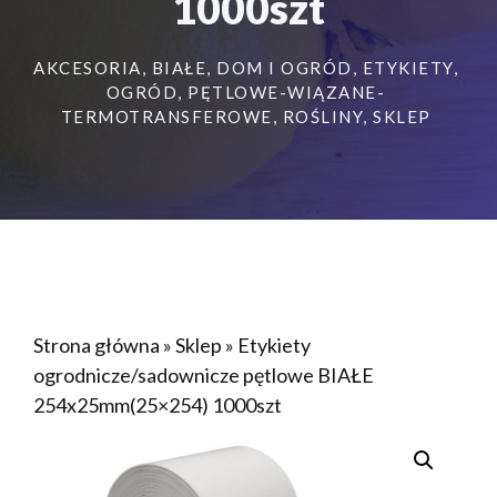
1000szt
AKCESORIA
,
BIAŁE
,
DOM I OGRÓD
,
ETYKIETY
,
OGRÓD
,
PĘTLOWE-WIĄZANE-
TERMOTRANSFEROWE
,
ROŚLINY
,
SKLEP
Strona główna
»
Sklep
»
Etykiety
ogrodnicze/sadownicze pętlowe BIAŁE
254x25mm(25×254) 1000szt