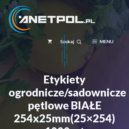
Przejdź
do
treści
MENU
Etykiety
ogrodnicze/sadownicze
pętlowe BIAŁE
254x25mm(25×254)