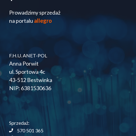
Prowadzimy sprzedaż
na portalu
allegro
F.H.U. ANET-POL
Anna Porwit
ul. Sportowa 4c
43-512 Bestwinka
NIP: 6381530636
Sprzedaż:
570 501 365