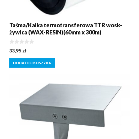
Taśma/Kalka termotransferowa TTR wosk-
żywica (WAX-RESIN)(60mm x 300m)
0
33,95
zł
z
5
DODAJ DO KOSZYKA