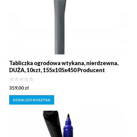
Tabliczka ogrodowa wtykana, nierdzewna,
DUŻA, 10szt, 155x105x450 Producent
0
359,00
zł
z
5
DODAJ DO KOSZYKA