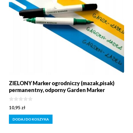
ZIELONY Marker ogrodniczy (mazak,pisak)
permanentny, odporny Garden Marker
0
10,95
zł
z
5
DODAJ DO KOSZYKA