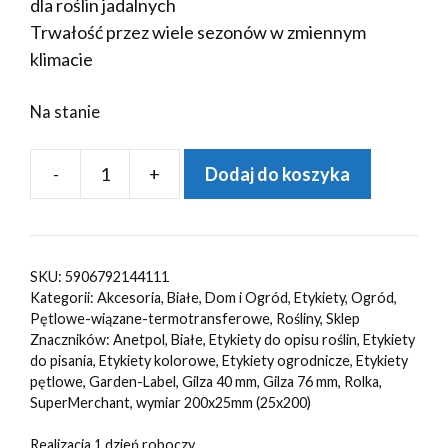
dla roślin jadalnych
Trwałość przez wiele sezonów w zmiennym
klimacie
Na stanie
-
+
Dodaj do koszyka
ilość
Etykiety
ogrodnicze/sadownicze
pętlowe
SKU:
5906792144111
BIAŁE
Kategorii:
Akcesoria
,
Białe
,
Dom i Ogród
,
Etykiety
,
Ogród
,
200x25mm(25x200)
Pętlowe-wiązane-termotransferowe
,
Rośliny
,
Sklep
Znaczników:
Anetpol
,
Białe
,
Etykiety do opisu roślin
,
Etykiety
500szt
do pisania
,
Etykiety kolorowe
,
Etykiety ogrodnicze
,
Etykiety
pętlowe
,
Garden-Label
,
Gilza 40 mm
,
Gilza 76 mm
,
Rolka
,
SuperMerchant
,
wymiar 200x25mm (25x200)
Realizacja 1 dzień roboczy