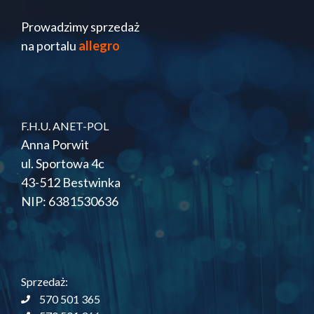
Prowadzimy sprzedaż
na portalu
allegro
F.H.U. ANET-POL
Anna Porwit
ul. Sportowa 4c
43-512 Bestwinka
NIP: 6381530636
Sprzedaż:
570 501 365