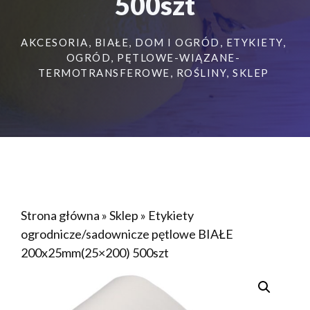
500szt
AKCESORIA
,
BIAŁE
,
DOM I OGRÓD
,
ETYKIETY
,
OGRÓD
,
PĘTLOWE-WIĄZANE-
TERMOTRANSFEROWE
,
ROŚLINY
,
SKLEP
Strona główna
»
Sklep
»
Etykiety
ogrodnicze/sadownicze pętlowe BIAŁE
200x25mm(25×200) 500szt