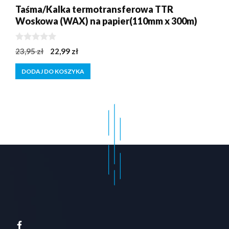
Taśma/Kalka termotransferowa TTR
Woskowa (WAX) na papier(110mm x 300m)
0
Pierwotna
Aktualna
23,95
zł
22,99
zł
z
cena
cena
5
DODAJ DO KOSZYKA
wynosiła:
wynosi:
23,95 zł.
22,99 zł.