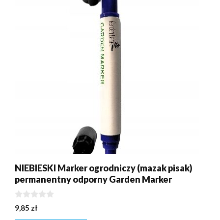
NIEBIESKI Marker ogrodniczy (mazak pisak)
permanentny odporny Garden Marker
0
9,85
zł
z
5