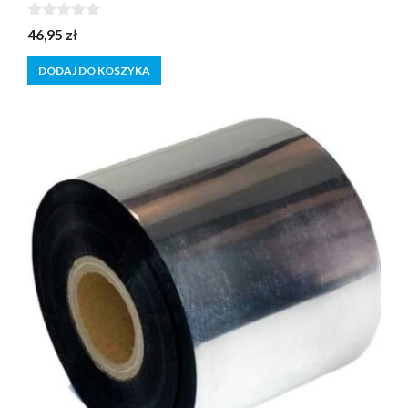
0
46,95
zł
z
5
DODAJ DO KOSZYKA