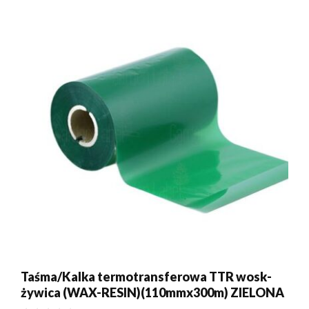
Taśma/Kalka termotransferowa TTR wosk-
żywica (WAX-RESIN)(110mmx300m) ZIELONA