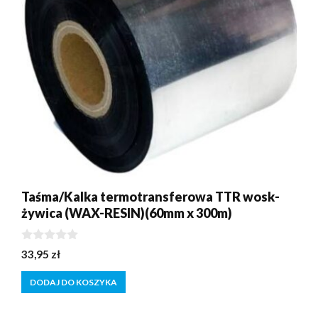
Taśma/Kalka termotransferowa TTR wosk-
żywica (WAX-RESIN)(60mm x 300m)
0
33,95
zł
z
5
DODAJ DO KOSZYKA