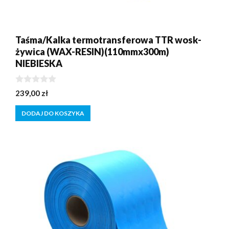
Taśma/Kalka termotransferowa TTR wosk-
żywica (WAX-RESIN)(110mmx300m)
NIEBIESKA
0
239,00
zł
z
5
DODAJ DO KOSZYKA