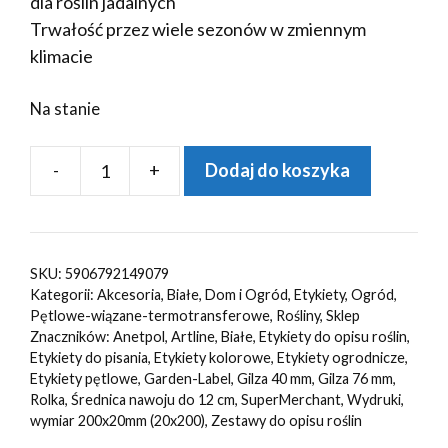
dla roślin jadalnych
Trwałość przez wiele sezonów w zmiennym
klimacie
Na stanie
-
+
Dodaj do koszyka
ilość
Etykiety
ogrodnicze/sadownicze
pętlowe
SKU:
5906792149079
BIAŁE
Kategorii:
Akcesoria
,
Białe
,
Dom i Ogród
,
Etykiety
,
Ogród
,
200x20mm(20x200)
Pętlowe-wiązane-termotransferowe
,
Rośliny
,
Sklep
Znaczników:
Anetpol
,
Artline
,
Białe
,
Etykiety do opisu roślin
,
500szt
Etykiety do pisania
,
Etykiety kolorowe
,
Etykiety ogrodnicze
,
Etykiety pętlowe
,
Garden-Label
,
Gilza 40 mm
,
Gilza 76 mm
,
Rolka
,
Średnica nawoju do 12 cm
,
SuperMerchant
,
Wydruki
,
wymiar 200x20mm (20x200)
,
Zestawy do opisu roślin