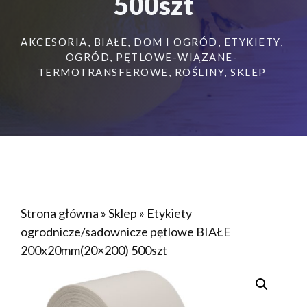
500szt
AKCESORIA
,
BIAŁE
,
DOM I OGRÓD
,
ETYKIETY
,
OGRÓD
,
PĘTLOWE-WIĄZANE-
TERMOTRANSFEROWE
,
ROŚLINY
,
SKLEP
Strona główna
»
Sklep
»
Etykiety
ogrodnicze/sadownicze pętlowe BIAŁE
200x20mm(20×200) 500szt