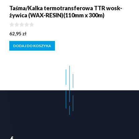
Taśma/Kalka termotransferowa TTR wosk-
żywica (WAX-RESIN)(110mm x 300m)
0
62,95
zł
z
5
DODAJ DO KOSZYKA