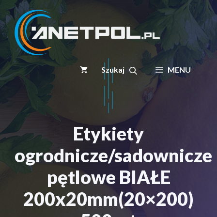
Przejdź
do
treści
MENU
Etykiety
ogrodnicze/sadownicze
pętlowe BIAŁE
200x20mm(20×200)