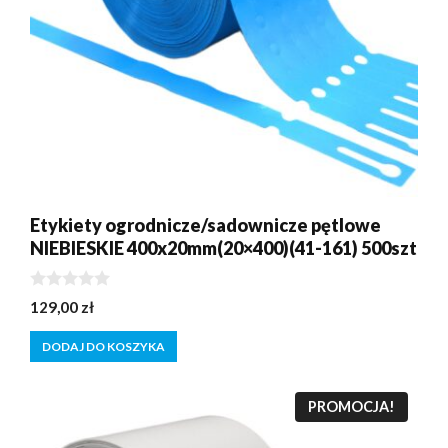
Etykiety ogrodnicze/sadownicze pętlowe
NIEBIESKIE 400x20mm(20×400)(41-161) 500szt
0
129,00
zł
z
5
DODAJ DO KOSZYKA
PROMOCJA!