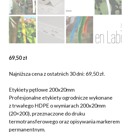
69,50
zł
Najniższa cena z ostatnich 30 dni:
69,50
zł
.
Etykiety pętlowe 200x20mm
Profesjonalne etykiety ogrodnicze wykonane
z trwałego HDPE o wymiarach 200x20mm
(20×200), przeznaczone do druku
termotransferowego oraz opisywania markerem
permanentnym.