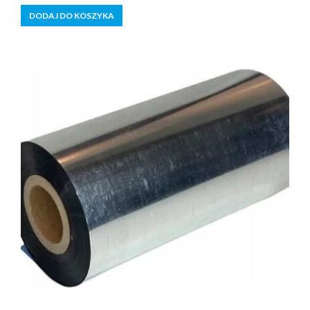
cena
cena
5
DODAJ DO KOSZYKA
wynosiła:
wynosi:
105,00 zł.
95,99 zł.