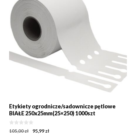
Etykiety ogrodnicze/sadownicze pętlowe
BIAŁE 250x25mm(25×250) 1000szt
0
Pierwotna
Aktualna
105,00
zł
95,99
zł
z