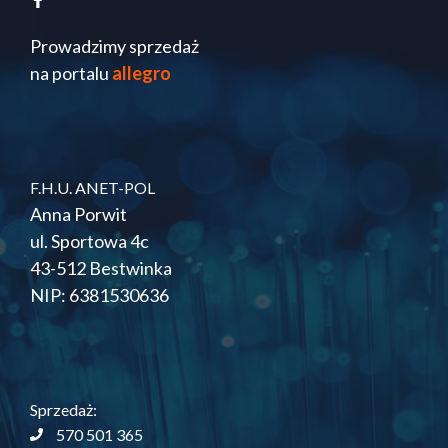
Prowadzimy sprzedaż
na portalu
allegro
F.H.U. ANET-POL
Anna Porwit
ul. Sportowa 4c
43-512 Bestwinka
NIP: 6381530636
Sprzedaż:
570 501 365