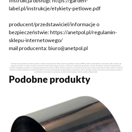
Instrukcja obsługi: https://garden-
label.pl/instrukcje/etykiety-petlowe.pdf
producent/przedstawiciel/informacje o
bezpieczeństwie: https://anetpol.pl/regulamin-
sklepu-internetowego/
mail producenta: biuro@anetpol.pl
Główne słowa kluczowe: etykiety pętlowe, etykiety do oznaczania roślin, etykiety ogrodnicze, etykiety HDPE, etykiety wodoodporne, oznaczanie roślin, etykiety do
wiązania, etykiety na rośliny, etykiety do druku termotransferowego, etykiety z markerem, oznaczenia ogrodnicze, etykiety do szkółek, etykiety do sadownictwa,
etykiety ekologiczne, etykiety na doniczki, profesjonalne etykiety roślinne, etykiety odporne na warunki atmosferyczne, trwałe oznakowanie roślin, etykiety w różnych
kolorach, etykiety 200x20mm, pętelki 20x200mm, etykiety dla gospodarstw ogrodniczych, organizacja roślin w ogrodzie, etykiety do użytku zewnętrznego, etykiety z
certyfikatem do kontaktu z żywnością, etykiety informacyjne, etykiety do identyfikacji roślin.
Podobne produkty