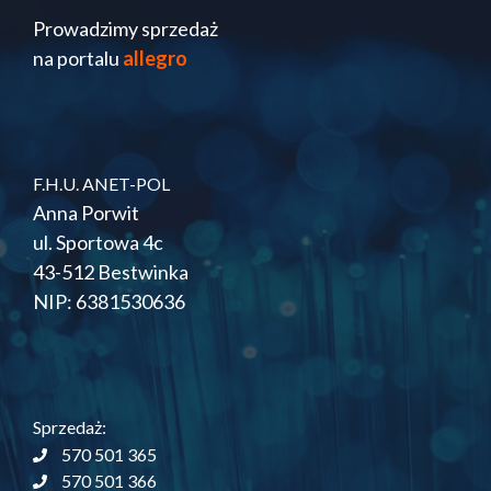
Prowadzimy sprzedaż
na portalu
allegro
F.H.U. ANET-POL
Anna Porwit
ul. Sportowa 4c
43-512 Bestwinka
NIP: 6381530636
Sprzedaż:
570 501 365
570 501 366