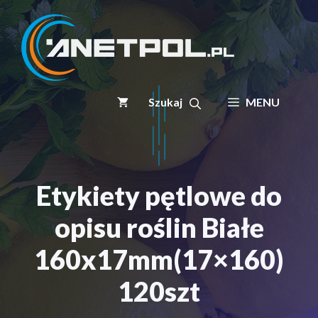
Przejdź
do
treści
MENU
Etykiety pętlowe do
opisu roślin Białe
160x17mm(17×160)
120szt