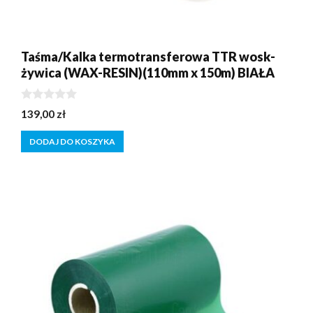
Taśma/Kalka termotransferowa TTR wosk-
żywica (WAX-RESIN)(110mm x 150m) BIAŁA
0
139,00
zł
z
5
DODAJ DO KOSZYKA