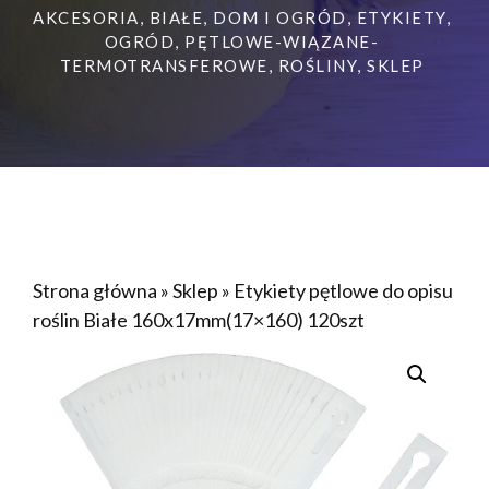
AKCESORIA
,
BIAŁE
,
DOM I OGRÓD
,
ETYKIETY
,
OGRÓD
,
PĘTLOWE-WIĄZANE-
TERMOTRANSFEROWE
,
ROŚLINY
,
SKLEP
Strona główna
»
Sklep
»
Etykiety pętlowe do opisu
roślin Białe 160x17mm(17×160) 120szt