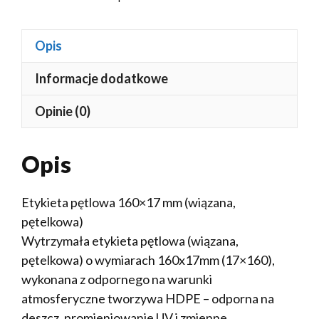
Opis
Informacje dodatkowe
Opinie (0)
Opis
Etykieta pętlowa 160×17 mm (wiązana,
pętelkowa)
Wytrzymała etykieta pętlowa (wiązana,
pętelkowa) o wymiarach 160x17mm (17×160),
wykonana z odpornego na warunki
atmosferyczne tworzywa HDPE – odporna na
deszcz, promieniowanie UV i zmienne