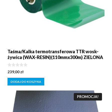
Taśma/Kalka termotransferowa TTR wosk-
żywica (WAX-RESIN)(110mmx300m) ZIELONA
0
239,00
zł
z
5
DODAJ DO KOSZYKA
PROMOCJA!