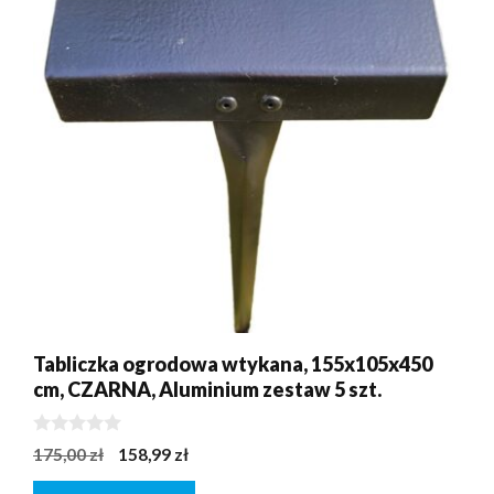
Tabliczka ogrodowa wtykana, 155x105x450
cm, CZARNA, Aluminium zestaw 5 szt.
0
Pierwotna
Aktualna
175,00
zł
158,99
zł
z
cena
cena
5