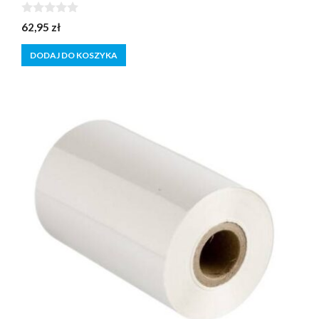
0
62,95
zł
z
5
DODAJ DO KOSZYKA