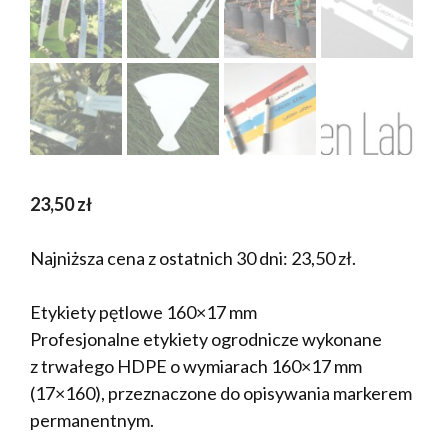
23,50
zł
Najniższa cena z ostatnich 30 dni:
23,50
zł
.
Etykiety pętlowe 160×17 mm
Profesjonalne etykiety ogrodnicze wykonane
z trwałego HDPE o wymiarach 160×17 mm
(17×160), przeznaczone do opisywania markerem
permanentnym.