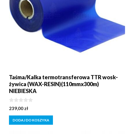
Taśma/Kalka termotransferowa TTR wosk-
żywica (WAX-RESIN)(110mmx300m)
NIEBIESKA
0
239,00
zł
z
5
DODAJ DO KOSZYKA