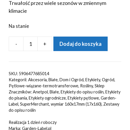
Trwałość przez wiele sezonów w zmiennym
klimacie
Na stanie
-
+
Dodaj do koszyka
ilość
Etykiety
pętlowe
do
SKU:
5906477685014
opisu
Kategorii:
Akcesoria
,
Białe
,
Dom i Ogród
,
Etykiety
,
Ogród
,
roślin
Pętlowe-wiązane-termotransferowe
,
Rośliny
,
Sklep
Znaczników:
Anetpol
,
Białe
,
Etykiety do opisu roślin
,
Etykiety
Białe
do pisania
,
Etykiety ogrodnicze
,
Etykiety pętlowe
,
Garden-
160x17mm(17x160)
Label
,
SuperMerchant
,
wymiar 160x17mm (17x160)
,
Zestawy
120szt
do opisu roślin
Realizacja 1 dzień roboczy
Marka:
Garden-Label.pl