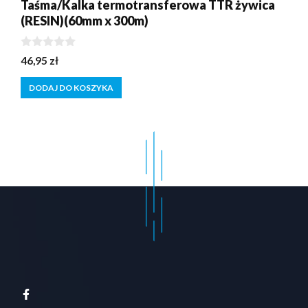
Taśma/Kalka termotransferowa TTR żywica
(RESIN)(60mm x 300m)
0
46,95
zł
z
5
DODAJ DO KOSZYKA