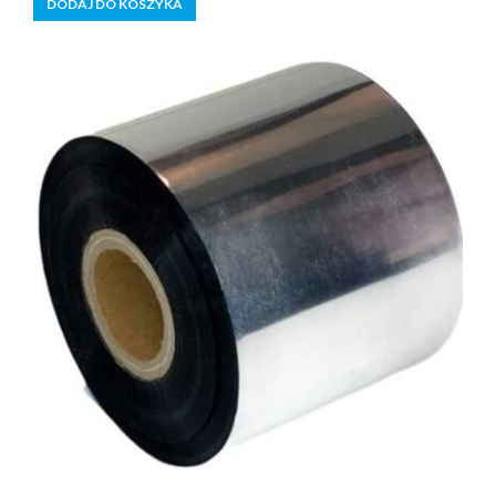
DODAJ DO KOSZYKA
wynosiła:
wynosi:
175,00 zł.
158,99 zł.