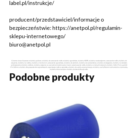
label.pl/instrukcje/
producent/przedstawiciel/informacje o
bezpieczeństwie: https://anetpol.pl/regulamin-
sklepu-internetowego/
biuro@anetpol.pl
Główne słowa kluczowe: etykiety pętlowe, etykiety do oznaczania roślin, etykiety ogrodnicze, etykiety HDPE, etykiety wodoodporne, oznaczanie roślin, etykiety do
wiązania, etykiety na rośliny, etykiety z markerem, oznaczenia ogrodnicze, etykiety do szkółek, etykiety do sadownictwa, etykiety ekologiczne, etykiety na doniczki,
profesjonalne etykiety roślinne, etykiety odporne na warunki atmosferyczne, trwałe oznakowanie roślin, etykiety w różnych kolorach, etykiety 160x17mm, pętelki
17x160mm, etykiety dla gospodarstw ogrodniczych, organizacja roślin w ogrodzie, etykiety do użytku zewnętrznego, etykiety z certyfikatem do kontaktu z żywnością,
etykiety informacyjne, etykiety do identyfikacji roślin.
Podobne produkty