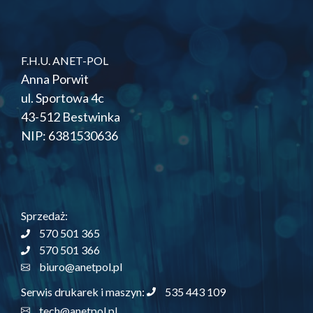
F.H.U. ANET-POL
Anna Porwit
ul. Sportowa 4c
43-512 Bestwinka
NIP: 6381530636
Sprzedaż:
570 501 365
570 501 366
biuro@anetpol.pl
535 443 109
Serwis drukarek i maszyn:
tech@anetpol.pl