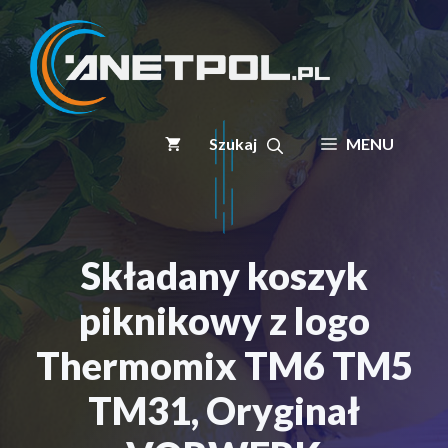
Przejdź
do
treści
MENU
Składany koszyk
piknikowy z logo
Thermomix TM6 TM5
TM31, Oryginał