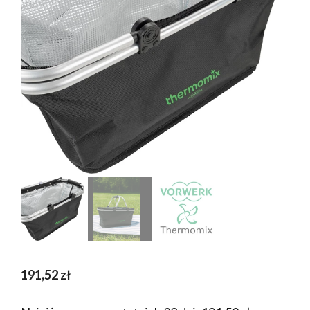
191,52
zł