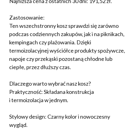
Najniższa cena z ostatnich 30 dni:
191,52
zł
.
Zastosowanie:
Ten wszechstronny kosz sprawdzi się zarówno
podczas codziennych zakupów, jak i na piknikach,
kempingach czy plażowania. Dzięki
termoizolacyjnej wyściółce produkty spożywcze,
napoje czy przekąski pozostaną chłodne lub
ciepłe, przez dłuższy czas.
Dlaczego warto wybrać nasz kosz?
Praktyczność: Składana konstrukcja
i termoizolacja w jednym.
Stylowy design: Czarny kolor i nowoczesny
wygląd.