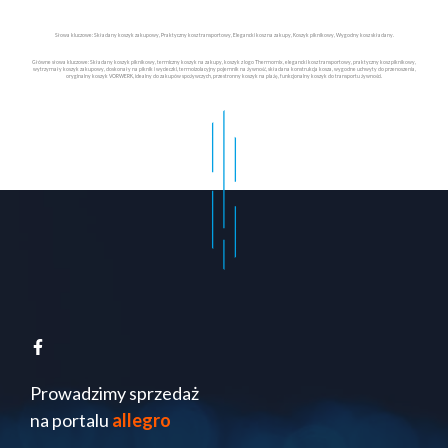
Słowa kluczowe: Składany koszyk zakupowy, Praktyczny kosz transportowy, Elegancki kosz na zakupy, Koszyk piknikowy, Wygodny kosz składany.
Główne słowa kluczowe: Składany koszyk piknikowy, termiczny koszyk na zakupy, koszyk z logo Thermomix, elegancki kosz transportowy, praktyczny kosz piknikowy,
wytrzymały koszyk zakupowy, doskonały na piknik i wycieczki, termoizolacyjny pojemnik na żywność, składana konstrukcja kosza, wygodne uchwyty do przenoszenia,
oryginalny koszyk VORWERK, idealny do zakupów spożywczych, przestronny koszyk na plażę, funkcjonalny koszyk do transportu żywności.
Prowadzimy sprzedaż
na portalu
allegro