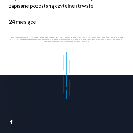
zapisane pozostaną czytelne i trwałe.
24 miesiące
Główne słowa kluczowe: Etykieta wtykana, FloraLabels, Pot Label 66 x 167 mm, wysoka jakość, trwałość, łatwość użycia, click system, rośliny doniczkowe, rabaty, zioła,
sadzonki, profesjonalne szkółki ogrodnicze, ochrona przed warunkami atmosferycznymi, biały kolor, długotrwałe oznaczenia, przystosowana powierzchnia do pisania,
precyzyjne informacje, szybkie mocowanie, gwarancja 24 miesiące.