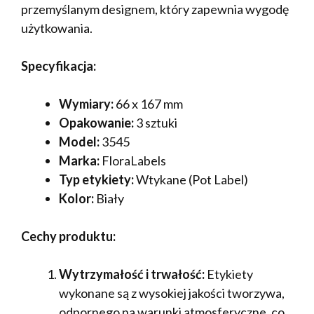
przemyślanym designem, który zapewnia wygodę
użytkowania.
Specyfikacja:
Wymiary:
66 x 167 mm
Opakowanie:
3 sztuki
Model:
3545
Marka:
FloraLabels
Typ etykiety:
Wtykane (Pot Label)
Kolor:
Biały
Cechy produktu:
Wytrzymałość i trwałość:
Etykiety
wykonane są z wysokiej jakości tworzywa,
odpornego na warunki atmosferyczne, co