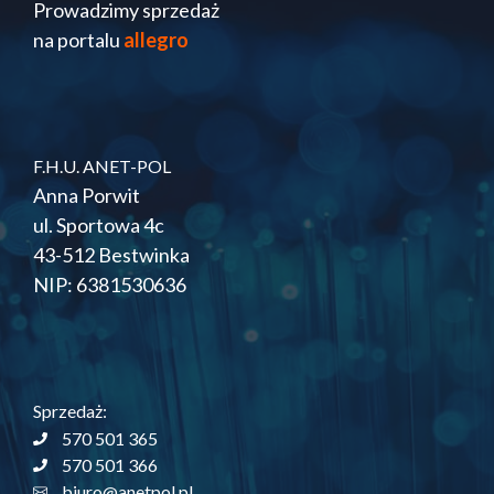
Prowadzimy sprzedaż
na portalu
allegro
F.H.U. ANET-POL
Anna Porwit
ul. Sportowa 4c
43-512 Bestwinka
NIP: 6381530636
Sprzedaż:
570 501 365
570 501 366
biuro@anetpol.pl