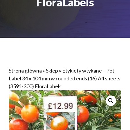
FloraLabels
Strona główna
»
Sklep
»
Etykiety wtykane – Pot
Label 34 x 104 mm w rounded ends (16) A4 sheets
(3591-300) FloraLabels