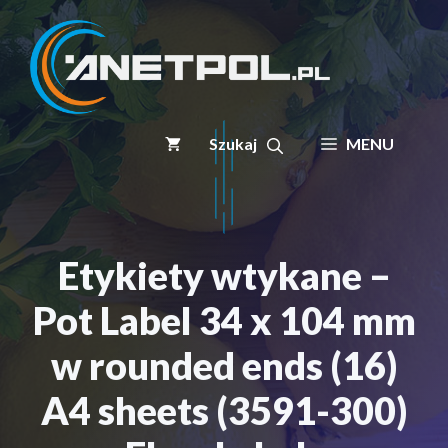
Przejdź
do
treści
MENU
Etykiety wtykane –
Pot Label 34 x 104 mm
w rounded ends (16)
A4 sheets (3591-300)